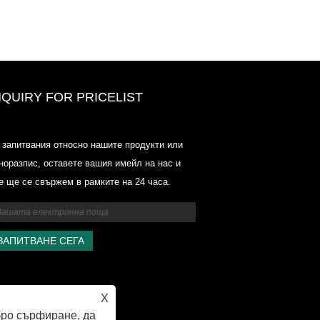
NQUIRY FOR PRICELIST
Ценови списък на Odowell-Marke
 запитвания относно нашите продукти или
2025.6.14-2025.07.25
норазпис, оставете вашия имейл на нас и
2025/07/25
е ще се свържем в рамките на 24 часа.
Ценови списък на Odowell-Marke
2025.6.14-2025.07.25
X
бро сърфиране, да