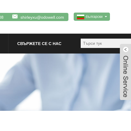
български
08
shirleyxu@odowell.com
СВЪРЖЕТЕ СЕ С НАС