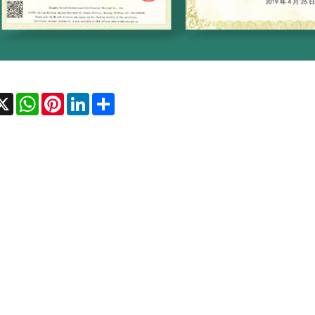
cebook
X
WhatsApp
Pinterest
LinkedIn
Share