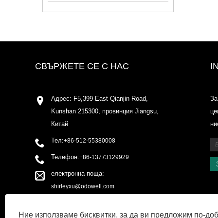
СВЪРЖЕТЕ СЕ С НАС
I
Адрес: F5,399 East Qianjin Road,
За
Kunshan 215300, провинция Jiangsu,
це
Китай
ни
Тел:
+86-512-55380008
Телефон:
+86-13773129929
електронна поща:
shirleyxu@odowell.com
факс: +86-512-55380009
Ние използваме бисквитки, за да ви предложим по-до