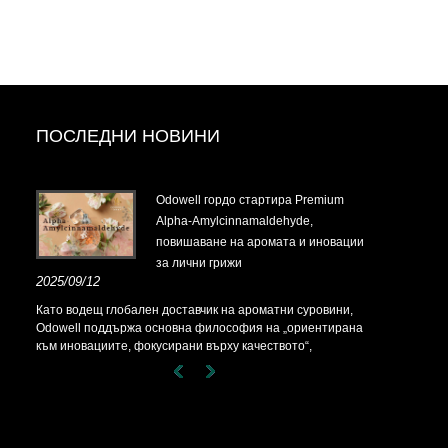
ПОСЛЕДНИ НОВИНИ
t-
Odowell гордо стартира Premium
Alpha-Amylcinnamaldehyde,
повишаване на аромата и иновации
за лични грижи
t-
2025/09/12
Като водещ глобален доставчик на ароматни суровини,
Odowell поддържа основна философия на „ориентирана
към иновациите, фокусирани върху качеството“,
последователно предоставяйки превъзходни решения за
аромати на клиентите по целия свят.