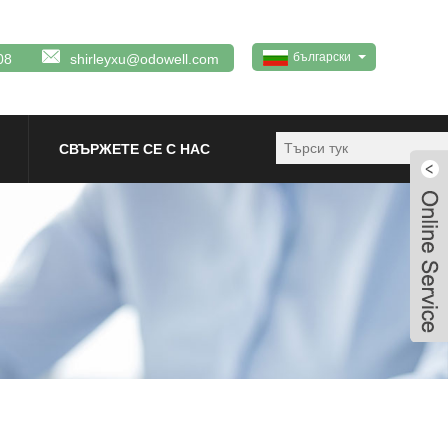
български
08
shirleyxu@odowell.com
СВЪРЖЕТЕ СЕ С НАС