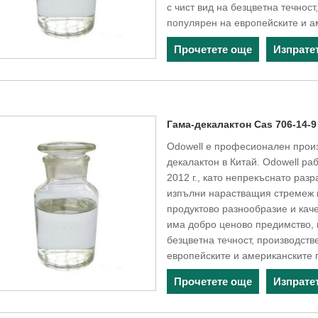
с чист вид на безцветна течнос
популярен на европейските и а
Прочетете още
Изпрате
Гама-декалактон Cas 706-14-9
Odowell е професионален произ
декалактон в Китай. Odowell ра
2012 г., като непрекъснато разр
изпълни нарастващия стремеж 
продуктово разнообразие и кач
има добро ценово предимство, 
безцветна течност, производств
европейските и американските 
Прочетете още
Изпрате