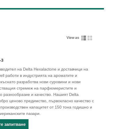
Live
View as
-3
водител на Delta Hexalactone и доставчици на
well работи в индустрията на ароматите и
рекъснато разработва нови суровини и нови
растващия стремеж на парфюмеристите и
о разнообразие и качество. Нашият Delta
добро ценово предимство, първокласно качество с
, производствен капацитет от 150 тона годишно и
мериканските пазари.
те запитване