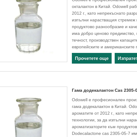
окталактон в Китай. Odowell ра
2012 г., като непрекъснато разр
изпълни нарастващия стремеж 
продуктово разнообразие и кач
има добро ценово предимство, 
течност, производствен капацит
европейските и американските 
Прочетете още
Изпрате
Гама додекалактон Cas 2305-
Odowell е професионален произ
гама додекалактон в Китай. Odo
ароматите от 2012 г., като неп
технологии, за да изпълни на
ароматизаторите към продукто
Dodecalactone cas 2305-05-7 и