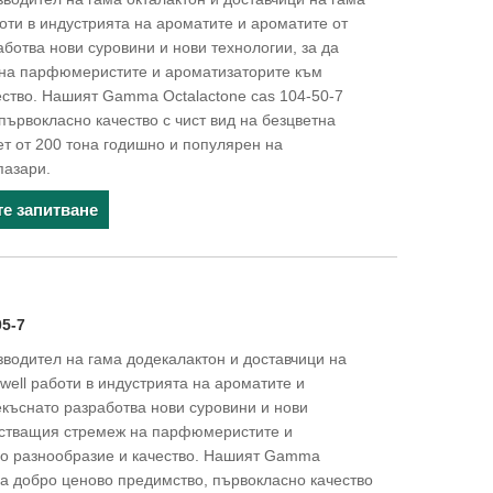
боти в индустрията на ароматите и ароматите от
аботва нови суровини и нови технологии, за да
на парфюмеристите и ароматизаторите към
ество. Нашият Gamma Octalactone cas 104-50-7
първокласно качество с чист вид на безцветна
ет от 200 тона годишно и популярен на
пазари.
те запитване
05-7
водител на гама додекалактон и доставчици на
well работи в индустрията на ароматите и
рекъснато разработва нови суровини и нови
растващия стремеж на парфюмеристите и
во разнообразие и качество. Нашият Gamma
ма добро ценово предимство, първокласно качество