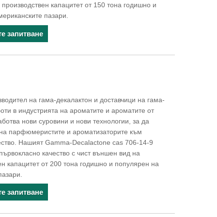
т, производствен капацитет от 150 тона годишно и
мериканските пазари.
те запитване
водител на гама-декалактон и доставчици на гама-
боти в индустрията на ароматите и ароматите от
аботва нови суровини и нови технологии, за да
на парфюмеристите и ароматизаторите към
ество. Нашият Gamma-Decalactone cas 706-14-9
първокласно качество с чист външен вид на
ен капацитет от 200 тона годишно и популярен на
пазари.
те запитване