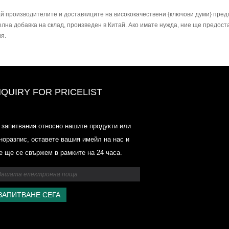
й производителите и доставчиците на висококачествени {ключови думи} пред
лна добавка на склад, произведен в Китай. Ако имате нужда, ние ще предос
я.
NQUIRY FOR PRICELIST
Ценови списък на Odowell-Marke
 запитвания относно нашите продукти или
2025.6.14-2025.07.25
норазпис, оставете вашия имейл на нас и
2025/07/25
е ще се свържем в рамките на 24 часа.
Ценови списък на Odowell-Marke
2025.6.14-2025.07.25