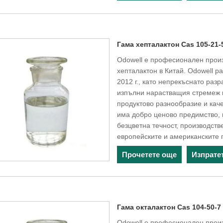
Гама хепталактон Cas 105-21-
Odowell е професионален произ
хепталактон в Китай. Odowell р
2012 г., като непрекъснато разр
изпълни нарастващия стремеж 
продуктово разнообразие и кач
има добро ценово предимство, 
безцветна течност, производств
европейските и американските 
Прочетете още
Изпрате
Гама окталактон Cas 104-50-7
Odowell е професионален произ