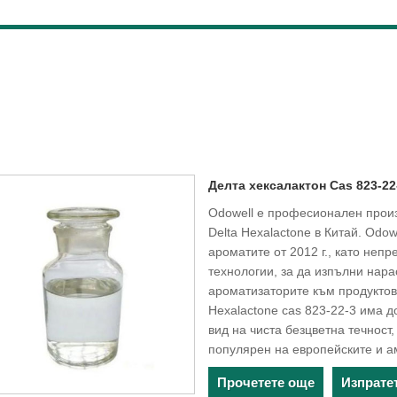
Делта хексалактон Cas 823-22
Odowell е професионален произ
Delta Hexalactone в Китай. Odo
ароматите от 2012 г., като неп
технологии, за да изпълни на
ароматизаторите към продуктов
Hexalactone cas 823-22-3 има 
вид на чиста безцветна течност
популярен на европейските и а
Прочетете още
Изпрате