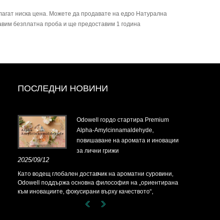
лагат ниска цена. Можете да продавате на едро Натурална
тавим безплатна проба и ще предоставим 1 година
ПОСЛЕДНИ НОВИНИ
t-
Odowell гордо стартира Premium
Alpha-Amylcinnamaldehyde,
повишаване на аромата и иновации
за лични грижи
t-
2025/09/12
Като водещ глобален доставчик на ароматни суровини,
Odowell поддържа основна философия на „ориентирана
към иновациите, фокусирани върху качеството“,
последователно предоставяйки превъзходни решения за
аромати на клиентите по целия свят.