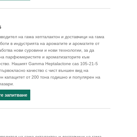
5
водител на гама хепталактон и доставчици на гама
аботи в индустрията на ароматите и ароматите от
аботва нови суровини и нови технологии, за да
на парфюмеристите и ароматизаторите към
ество. Нашият Gamma Heptalactone cas 105-21-5
първокласно качество с чист външен вид на
ен капацитет от 200 тона годишно и популярен на
пазари.
те запитване
водител на гама окталактон и доставчици на гама