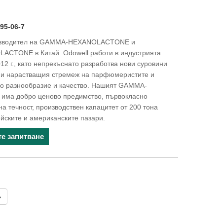
5-06-7
оизводител на GAMMA-HEXANOLACTONE и
CTONE в Китай. Odowell работи в индустрията
12 г., като непрекъснато разработва нови суровини
лни нарастващия стремеж на парфюмеристите и
во разнообразие и качество. Нашият GAMMA-
има добро ценово предимство, първокласно
на течност, производствен капацитет от 200 тона
йските и американските пазари.
те запитване