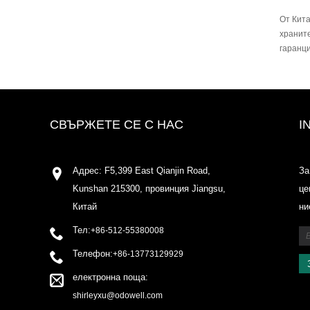
От Кита
храните
гаранци
СВЪРЖЕТЕ СЕ С НАС
I
Адрес: F5,399 East Qianjin Road,
За
Kunshan 215300, провинция Jiangsu,
це
Китай
ни
Тел:
+86-512-55380008
Телефон:
+86-13773129929
електронна поща:
shirleyxu@odowell.com