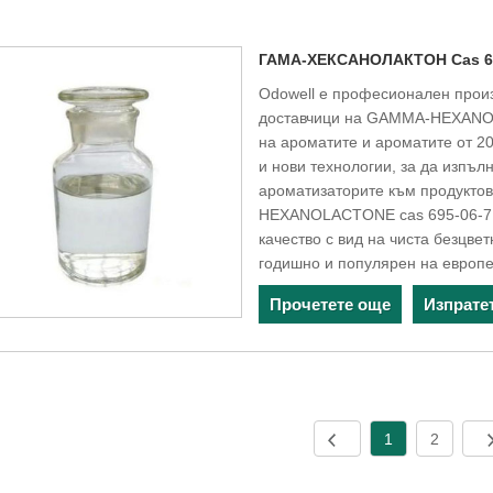
ГАМА-ХЕКСАНОЛАКТОН Cas 69
Odowell е професионален пр
доставчици на GAMMA-HEXANOLA
на ароматите и ароматите от 20
и нови технологии, за да изпъ
ароматизаторите към продукто
HEXANOLACTONE cas 695-06-7 
качество с вид на чиста безцвет
годишно и популярен на европе
Прочетете още
Изпрате
1
2