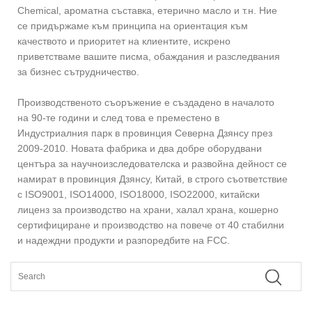
Chemical, ароматна съставка, етерично масло и т.н. Ние
се придържаме към принципа на ориентация към
качеството и приоритет на клиентите, искрено
приветстваме вашите писма, обаждания и разследвания
за бизнес сътрудничество.
Производственото съоръжение е създадено в началото
на 90-те години и след това е преместено в
Индустриалния парк в провинция Северна Дзянсу през
2009-2010. Новата фабрика и два добре оборудвани
центъра за научноизследователска и развойна дейност се
намират в провинция Дзянсу, Китай, в строго съответствие
с ISO9001, ISO14000, ISO18000, ISO22000, китайски
лиценз за производство на храни, халал храна, кошерно
сертифициране и производство на повече от 40 стабилни
и надеждни продукти и разпоредбите на FCC.