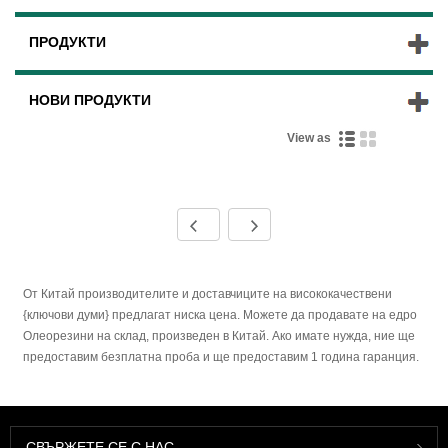
ПРОДУКТИ
НОВИ ПРОДУКТИ
View as
От Китай производителите и доставчиците на висококачествени
{ключови думи} предлагат ниска цена. Можете да продавате на едро
Олеорезини на склад, произведен в Китай. Ако имате нужда, ние ще
предоставим безплатна проба и ще предоставим 1 година гаранция.
СВЪРЖЕТЕ СЕ С НАС