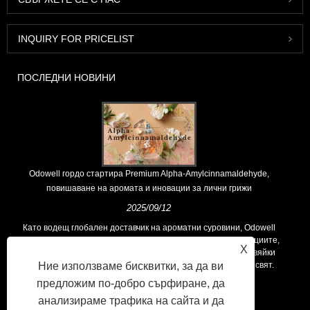
INQUIRY FOR PRICELIST
ПОСЛЕДНИ НОВИНИ
Odowell гордо стартира Premium Alpha-Amylcinnamaldehyde,
повишаване на аромата и иновации за лични грижи
2025/09/12
Като водещ глобален доставчик на ароматни суровини, Odowell
поддържа основна философия на „ориентирана към иновациите,
X
фокусирани върху качеството“, последователно предоставяйки
Ние използваме бисквитки, за да ви
превъзходни решения за аромати на клиентите по целия свят.
предложим по-добро сърфиране, да
анализираме трафика на сайта и да