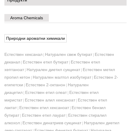
Продукти
Aroma Chemicals
Природни ароматни химикали
Естествен хексанал
Натурален свеж бутират
Естествен
|
|
деканал
Естествен етил бутират
Естествен етил
|
|
хептаноат
Натурален диетил сукцинат
Естествен метил
|
|
пропил кетон
Натурален малтол изобутират
Естествен 2-
|
|
египетски
Естествен 2-октанон
Натурален
|
|
диацетил
Естествен етил олеат
Естествен етил
|
|
миристат
Естествен алил хексаноат
Естествен етил
|
|
лактат
Естествен етил хексаноат
Естествен бензил
|
|
бутират
Естествен етил лаурат
Естествен стиралил
|
|
алкохол
Естествен динатриев сукцинат
Натурален диетил
|
|
лево-тартарат
Естествен фенетил бутират
Натурална
|
|