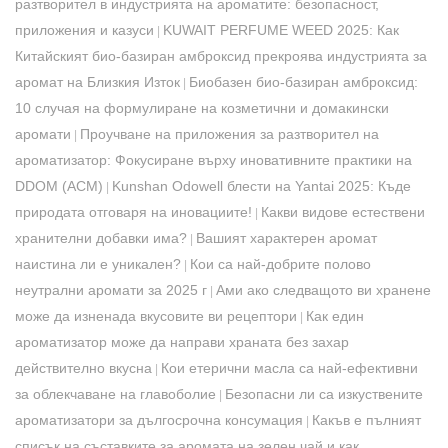
разтворител в индустрията на ароматите: безопасност,
приложения и казуси
KUWAIT PERFUME WEED 2025: Как
|
Китайският био-базиран амброксид прекроява индустрията за
аромат на Близкия Изток
Биобазен био-базиран амброксид:
|
10 случая на формулиране на козметични и домакински
аромати
Проучване на приложения за разтворител на
|
ароматизатор: Фокусиране върху иновативните практики на
DDOM (ACM)
Kunshan Odowell блести на Yantai 2025: Къде
|
природата отговаря на иновациите!
Какви видове естествени
|
хранителни добавки има?
Вашият характерен аромат
|
наистина ли е уникален?
Кои са най-добрите полово
|
неутрални аромати за 2025 г
Ами ако следващото ви хранене
|
може да изненада вкусовите ви рецептори
Как един
|
ароматизатор може да направи храната без захар
действително вкусна
Кои етерични масла са най-ефективни
|
за облекчаване на главоболие
Безопасни ли са изкуствените
|
ароматизатори за дългосрочна консумация
Какъв е пълният
|
списък на съставките за аромата на зелен чай и как