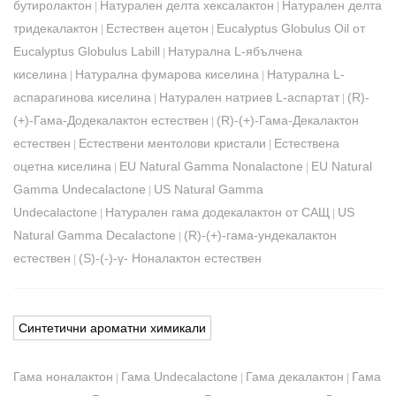
бутиролактон
Натурален делта хексалактон
Натурален делта
|
|
тридекалактон
Естествен ацетон
Eucalyptus Globulus Oil от
|
|
Eucalyptus Globulus Labill
Натурална L-ябълчена
|
киселина
Натурална фумарова киселина
Натурална L-
|
|
аспарагинова киселина
Натурален натриев L-аспартат
(R)-
|
|
(+)-Гама-Додекалактон естествен
(R)-(+)-Гама-Декалактон
|
естествен
Естествени ментолови кристали
Естествена
|
|
оцетна киселина
EU Natural Gamma Nonalactone
EU Natural
|
|
Gamma Undecalactone
US Natural Gamma
|
Undecalactone
Натурален гама додекалактон от САЩ
US
|
|
Natural Gamma Decalactone
(R)-(+)-гама-ундекалактон
|
естествен
(S)-(-)-γ- Ноналактон естествен
|
Синтетични ароматни химикали
Гама ноналактон
Гама Undecalactone
Гама декалактон
Гама
|
|
|