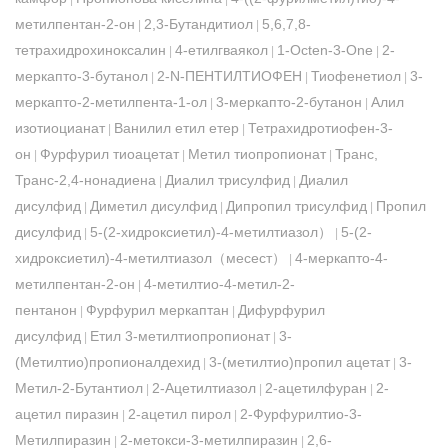
метилпентан-2-он
2,3-Бутандитиол
5,6,7,8-
|
|
тетрахидрохиноксалин
4-етилгваякол
1-Octen-3-One
2-
|
|
|
меркапто-3-бутанол
2-N-ПЕНТИЛТИОФЕН
Тиофенетиол
3-
|
|
|
меркапто-2-метилпента-1-ол
3-меркапто-2-бутанон
Алил
|
|
изотиоцианат
Ванилил етил етер
Тетрахидротиофен-3-
|
|
он
Фурфурил тиоацетат
Метил тиопропионат
Транс,
|
|
|
Транс-2,4-нонадиена
Диалил трисулфид
Диалил
|
|
дисулфид
Диметил дисулфид
Дипропил трисулфид
Пропил
|
|
|
дисулфид
5-(2-хидроксиетил)-4-метилтиазол）
5-(2-
|
|
хидроксиетил)-4-метилтиазол（месест）
4-меркапто-4-
|
метилпентан-2-он
4-метилтио-4-метил-2-
|
пентанон
Фурфурил меркаптан
Дифурфурил
|
|
дисулфид
Етил 3-метилтиопропионат
3-
|
|
(Метилтио)пропионалдехид
3-(метилтио)пропил ацетат
3-
|
|
Метил-2-Бутантиол
2-Ацетилтиазол
2-ацетилфуран
2-
|
|
|
ацетил пиразин
2-ацетил пирол
2-Фурфурилтио-3-
|
|
Метилпиразин
2-метокси-3-метилпиразин
2,6-
|
|