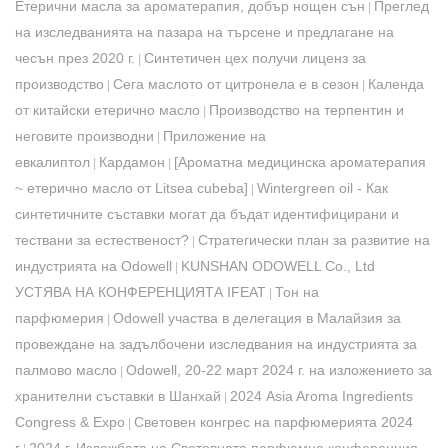
Етерични масла за ароматерапия, добър нощен сън
Преглед
|
на изследванията на пазара на търсене и предлагане на
чесън през 2020 г.
Синтетичен цех получи лиценз за
|
производство
Сега маслото от цитронела е в сезон
Календа
|
|
от китайски етерично масло
Производство на терпентин и
|
неговите производни
Приложение на
|
евкалиптол
Кардамон
[Ароматна медицинска ароматерапия
|
|
~ етерично масло от Litsea cubeba]
Wintergreen oil - Как
|
синтетичните съставки могат да бъдат идентифицирани и
тествани за естественост?
Стратегически план за развитие на
|
индустрията на Odowell
KUNSHAN ODOWELL Co., Ltd
|
УСТЯВА НА КОНФЕРЕНЦИЯТА IFEAT
Тон на
|
парфюмерия
Odowell участва в делегация в Малайзия за
|
провеждане на задълбочени изследвания на индустрията за
палмово масло
Odowell, 20-22 март 2024 г. на изложението за
|
хранителни съставки в Шанхай
2024 Asia Aroma Ingredients
|
Congress & Expo
Световен конгрес на парфюмерията 2024
|