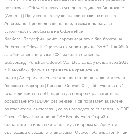
г
2024 г. Изложбата на Световната парфюмна конференция
|
приключва
Odowell празнува успешна година за Ambroxane
|
(Ambrox)
Проучване на случая на клиентския клиент на
|
Ambroxane: Преодоляване на предизвикателствата за
устойчивост с биобазата на Odoewell за
биобаза
Предефинирайте парфюмерията с био-базата на
|
Ambrox на Odowell
Оцелели актуализации на SVHC: Плейбой
|
за обществени поръчки 2024 за съответствие на
амброксид
Kunshan Odowell Co., Ltd., за да участва през 2025
|
г. Шанхайски форум за срещата на срещата на
върха
Синергични решения за постигане на желани млечни
|
бележки в маргарин
Kunshan Odowell Co., Ltd., участва в 71
|
-ата годишнина на SIT, дарява да подкрепи развитието на
образованието
DDOM без бензен: Нов показател за зелени
|
разтворители, състезаващ се за наградата за съставки на CBE
China
Odowell ви кани на CBE Beauty Expo Открийте
|
съставките на иновациите във вкуса и аромата
Аромати,
|
съвпадаща с радарната диаграма
Odowell обявява топ 6 най-
|