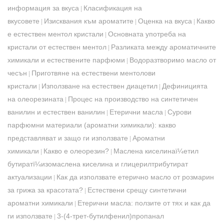
информация за вкуса
Класификация на
|
вкусовете
Изисквания към ароматите
Оценка на вкуса
Какво
|
|
|
е естествен ментол кристали
Основната употреба на
|
кристали от естествен ментол
Разликата между ароматичните
|
химикали и естествените парфюми
Водоразтворимо масло от
|
чесън
Приготвяне на естествени ментолови
|
кристали
Използване на естествен диацетил
Дефиницията
|
|
на олеорезината
Процес на производство на синтетичен
|
ванилин и естествен ванилин
Етерични масла
Сурови
|
|
парфюмни материали (ароматни химикали): какво
представляват и защо ги използвате
Ароматни
|
химикали
Какво е олеорезин?
Маслена киселинаï¼етил
|
|
бутиратï¼изомаслена киселина и глицерилтрибутират
актуализации
Как да използвате етерично масло от розмарин
|
за грижа за красотата?
Естествени срещу синтетични
|
ароматни химикали
Етерични масла: ползите от тях и как да
|
ги използвате
3-(4-трет-бутилфенил)пропанал
|