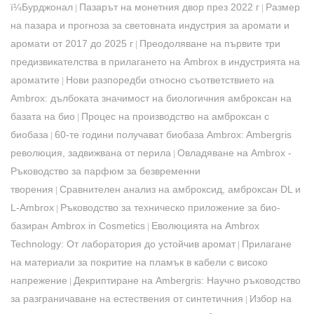
ï¼Бурджонал
Пазарът на монетния двор през 2022 г
Размер
|
|
на пазара и прогноза за световната индустрия за аромати и
аромати от 2017 до 2025 г
Преодоляване на първите три
|
предизвикателства в прилагането на Ambrox в индустрията на
ароматите
Нови разпоредби относно съответствието на
|
Ambrox: дълбоката значимост на биологичния амброксан на
базата на био
Процес на производство на амброксан с
|
биобаза
60-те години получават биобаза Ambrox: Ambergris
|
революция, задвижвана от перила
Овладяване на Ambrox -
|
Ръководство за парфюм за безвременни
творения
Сравнителен анализ на амброксид, амброксан DL и
|
L-Ambrox
Ръководство за техническо приложение за био-
|
базиран Ambrox in Cosmetics
Еволюцията на Ambrox
|
Technology: От лаборатория до устойчив аромат
Прилагане
|
на материали за покритие на пламък в кабели с високо
напрежение
Декриптиране на Ambergris: Научно ръководство
|
за разграничаване на естествения от синтетичния
Избор на
|