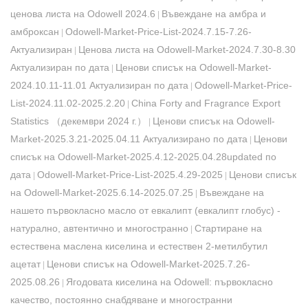
ценова листа на Odowell 2024.6
Въвеждане на амбра и
|
амброксан
Odowell-Market-Price-List-2024.7.15-7.26-
|
Актуализиран
Ценова листа на Odowell-Market-2024.7.30-8.30
|
Актуализиран по дата
Ценови списък на Odowell-Market-
|
2024.10.11-11.01 Актуализиран по дата
Odowell-Market-Price-
|
List-2024.11.02-2025.2.20
China Forty and Fragrance Export
|
Statistics （декември 2024 г.）
Ценови списък на Odowell-
|
Market-2025.3.21-2025.04.11 Актуализирано по дата
Ценови
|
списък на Odowell-Market-2025.4.12-2025.04.28updated по
дата
Odowell-Market-Price-List-2025.4.29-2025
Ценови списък
|
|
на Odowell-Market-2025.6.14-2025.07.25
Въвеждане на
|
нашето първокласно масло от евкалипт (евкалипт глобус) -
натурално, автентично и многостранно
Стартиране на
|
естествена маслена киселина и естествен 2-метилбутил
ацетат
Ценови списък на Odowell-Market-2025.7.26-
|
2025.08.26
Ягодовата киселина на Odowell: първокласно
|
качество, постоянно снабдяване и многостранни