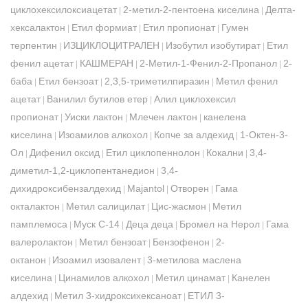
циклохексилоксиацетат
2-метил-2-пентоена киселина
Делта-
|
|
хексалактон
Етил формиат
Етил пропионат
Гумен
|
|
|
терпентин
ИЗЦИКЛОЦИТРАЛЕН
Изобутил изобутират
Етил
|
|
|
фенил ацетат
КАШМЕРАН
2-Метил-1-Фенил-2-Пропанол
2-
|
|
|
баба
Етил бензоат
2,3,5-триметилпиразин
Метил фенил
|
|
|
ацетат
Ванилил бутилов етер
Алил циклохексил
|
|
пропионат
Уиски лактон
Млечен лактон
канелена
|
|
|
киселина
Изоамилов алкохол
Копче за алдехид
1-Октен-3-
|
|
|
Ол
Дифенил оксид
Етил циклопеннолон
Кокални
3,4-
|
|
|
|
диметил-1,2-циклопентанедион
3,4-
|
дихидроксибензалдехид
Majantol
Отворен
Гама
|
|
|
окталактон
Метил салицилат
Цис-жасмон
Метил
|
|
|
памплемоса
Муск С-14
Деца деца
Бромел на Нерол
Гама
|
|
|
|
валеролактон
Метил бензоат
Бензофенон
2-
|
|
|
октанон
Изоамил изовалент
3-метилова маслена
|
|
киселина
Цинамилов алкохол
Метил цинамат
Канелен
|
|
|
алдехид
Метил 3-хидроксихексаноат
ЕТИЛ 3-
|
|