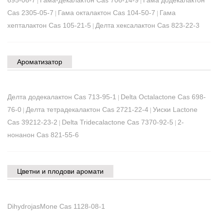
695-06-7
Гама-декалактон Cas 706-14-9
Гама додекалактон
|
|
Cas 2305-05-7
Гама окталактон Cas 104-50-7
Гама
|
|
хепталактон Cas 105-21-5
Делта хексалактон Cas 823-22-3
|
Ароматизатор
Делта додекалактон Cas 713-95-1
Delta Octalactone Cas 698-
|
76-0
Делта тетрадекалактон Cas 2721-22-4
Уиски Lactone
|
|
Cas 39212-23-2
Delta Tridecalactone Cas 7370-92-5
2-
|
|
нонанон Cas 821-55-6
Цветни и плодови аромати
DihydrojasMone Cas 1128-08-1