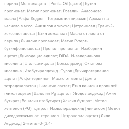
перила
Ментилацетат
Perilla Oil (цвете)
Бутил
|
|
|
пропионат
Метил пропионат
Розалин
Анасоново
|
|
|
масло
Алфа-Кедрен
Тетраметил пиразин
Аромат на
|
|
|
чесново масло
Анизилов алкохол
Цитронелал
Транс-2-
|
|
|
хексенил ацетат
Етил хексаноат
Масло от листа от
|
|
перила
Линалил пропаноат
Метил Р-терт-
|
|
бутилфенилацетат
Пропил пропионат
Изоборнил
|
|
ацетат
Диизодецил адипат; DIDA
N-валерианова
|
|
киселина
Етил салицилат
Бензалдехид
Октанова
|
|
|
киселина
Изобутиралдехид
Суров
Дихидротерпенил
|
|
|
ацетат
Алфа-терпинен
Масло от мента
Делта
|
|
|
тетрадекалактон
L-ментил лактат
Етил ванилин пропилей
|
|
гликол ацетал
Ванилин Pg ацетал
Ягодов алдехид
Амил
|
|
|
бутират
Ванилин изобутират
Хексил бутират
Метил
|
|
|
хептенон (PG)
цитрал
Изовалералдехид
линалоол
Метил
|
|
|
|
дихидрожасмонат
гераниол
Цитронелил ацетат
Лили
|
|
|
Алдехид
2-метил-3-(3,4-
|