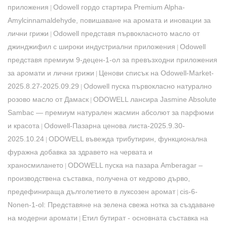
приложения
Odowell гордо стартира Premium Alpha-
|
Amylcinnamaldehyde, повишаване на аромата и иновации за
лични грижи
Odowell представя първокласното масло от
|
джинджифил с широки индустриални приложения
Odowell
|
представя премиум 9-децен-1-ол за превъзходни приложения
за аромати и лични грижи
Ценови списък на Odowell-Market-
|
2025.8.27-2025.09.29
​Odowell пуска първокласно натурално
|
розово масло от Дамаск
​ODOWELL лансира Jasmine Absolute
|
Sambac — премиум натурален жасмин абсолют за парфюми
и красота
Odowell-Пазарна ценова листа-2025.9.30-
|
2025.10.24
​ODOWELL въвежда трибутирин, функционална
|
фуражна добавка за здравето на червата и
храносмилането
ODOWELL пуска на пазара Amberagar –
|
производствена съставка, получена от кедрово дърво,
предефинираща дълголетието в луксозен аромат
​cis-6-
|
Nonen-1-ol: Представяне на зелена свежа нотка за създаване
на модерни аромати
Етил бутират - основната съставка на
|