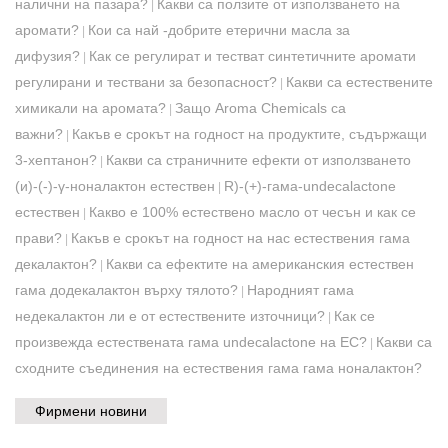
налични на пазара?
Какви са ползите от използването на
|
аромати?
Кои са най -добрите етерични масла за
|
дифузия?
Как се регулират и тестват синтетичните аромати
|
регулирани и тествани за безопасност?
Какви са естествените
|
химикали на аромата?
Защо Aroma Chemicals са
|
важни?
Какъв е срокът на годност на продуктите, съдържащи
|
3-хептанон?
Какви са страничните ефекти от използването
|
(и)-(-)-γ-ноналактон естествен
R)-(+)-гама-undecalactone
|
естествен
Какво е 100% естествено масло от чесън и как се
|
прави?
Какъв е срокът на годност на нас естествения гама
|
декалактон?
Какви са ефектите на американския естествен
|
гама додекалактон върху тялото?
Народният гама
|
недекалактон ли е от естествените източници?
Как се
|
произвежда естествената гама undecalactone на ЕС?
Какви са
|
сходните съединения на естествения гама гама ноналактон?
Фирмени новини