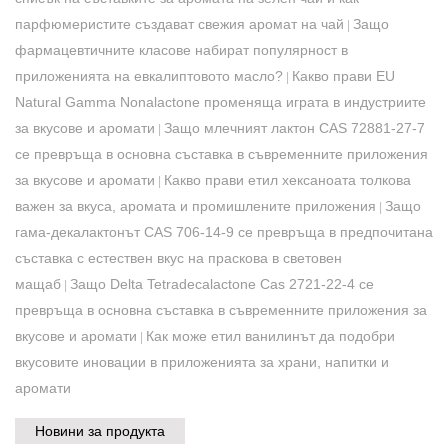
парфюмеристите създават свежия аромат на чай
Защо
|
фармацевтичните класове набират популярност в
приложенията на евкалиптовото масло?
Какво прави EU
|
Natural Gamma Nonalactone променяща играта в индустриите
за вкусове и аромати
Защо млечният лактон CAS 72881-27-7
|
се превръща в основна съставка в съвременните приложения
за вкусове и аромати
Какво прави етил хексаноата толкова
|
важен за вкуса, аромата и промишлените приложения
Защо
|
гама-декалактонът CAS 706-14-9 се превръща в предпочитана
съставка с естествен вкус на праскова в световен
мащаб
Защо Delta Tetradecalactone Cas 2721-22-4 се
|
превръща в основна съставка в съвременните приложения за
вкусове и аромати
Как може етил ванилинът да подобри
|
вкусовите иновации в приложенията за храни, напитки и
аромати
Новини за продукта