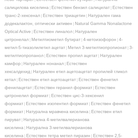
салицилова киселина
Естествен бензил салицилат
Естествен
|
|
транс-2-хексенал
Естествен триацетин
Натурален гама
|
|
додекалактон, оптически активен
Natural Gamma Nonalactone
|
Optical Active
Естествен линалол
Натурален
|
|
цитронелал
Метилтиометил бутират
4-кетоизофорон
4-
|
|
|
метил-5-тиазолилетил ацетат
Метил 3-метилтиопропионат
3-
|
|
метилтиопропанол
Естествен пропил ацетат
Натурален
|
|
камфор
Натурален нонанал
Естествен
|
|
хексалдехид
Натурален етил ацетоацетат пропилей гликол
|
кетал
Естествен етил ацетоацетат
Естествен фенетил
|
|
фенилацетат
Естествен геранил формиат
Естествен
|
|
цитронелил формиат
Естествен цис-3-хексенил
|
формиат
Естествен изопентил формиат
Естествен фенетил
|
|
формиат
Натурална мравчена киселина
Естествен етил
|
|
пируват
Натурална 4-метилвалерианова
|
киселина
Натурална 3-метилвалерианова
|
киселина
Естествен тетра метил пиразин
Естествен 2,5-
|
|