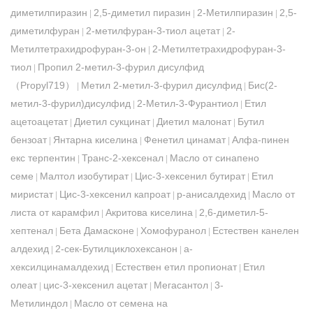
диметилпиразин
2,5-диметил пиразин
2-Метилпиразин
2,5-
|
|
|
диметилфуран
2-метилфуран-3-тиол ацетат
2-
|
|
Метилтетрахидрофуран-3-он
2-Метилтетрахидрофуран-3-
|
тиол
Пропил 2-метил-3-фурил дисулфид
|
（Propyl719）
Метил 2-метил-3-фурил дисулфид
Бис(2-
|
|
метил-3-фурил)дисулфид
2-Метил-3-Фурантиол
Етил
|
|
ацетоацетат
Диетил сукцинат
Диетил малонат
Бутил
|
|
|
бензоат
Янтарна киселина
Фенетил цинамат
Алфа-пинен
|
|
|
екс терпентин
Транс-2-хексенал
Масло от синапено
|
|
семе
Малтол изобутират
Цис-3-хексенил бутират
Етил
|
|
|
миристат
Цис-3-хексенил капроат
р-анисалдехид
Масло от
|
|
|
листа от карамфил
Акритова киселина
2,6-диметил-5-
|
|
хептенал
Бета Дамасконе
Хомофуранол
Естествен канелен
|
|
|
алдехид
2-сек-Бутилциклохексанон
а-
|
|
хексилцинамалдехид
Естествен етил пропионат
Етил
|
|
олеат
цис-3-хексенил ацетат
Мегасантол
3-
|
|
|
Метилиндол
Масло от семена на
|