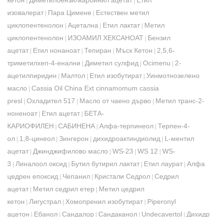
кетон
Диметилбензилкарбинил ацетат
Етил
|
|
изовалерат
Пара Цимене
Естествен метил
|
|
циклопентенолон
Ацетална
Етил лактат
Метил
|
|
|
циклопентенолон
ИЗОАМИЛ ХЕКСАНОАТ
Бензил
|
|
ацетат
Етил нонаноат
Тепиран
Мъск Кетон
2,5,6-
|
|
|
|
триметилхеп-4-енални
Диметил сулфид
Ocimenu
2-
|
|
|
ацетилпиридин
Малтол
Етил изобутират
Уинмотнозелено
|
|
|
масло
Cassia Oil China Ext cinnamomum cassia
|
presl
Охладител 517
Масло от чаено дърво
Метил транс-2-
|
|
|
ноненоат
Етил ацетат
БЕТА-
|
|
КАРИОФИЛЕН
САБИНЕНА
Алфа-терпинеол
Терпен-4-
|
|
|
ол
1,8-цинеол
Зингерон
дихидроактиндиолид
L-ментил
|
|
|
|
ацетат
Джинджифилово масло
WS-23
WS 12
WS-
|
|
|
|
3
Линалоол оксид
Бутил бутирил лактат
Етил лаурат
Алфа
|
|
|
|
цедрен епоксид
Чепанил
Кристали Седрол
Седрил
|
|
|
ацетат
Метил седрил етер
Метил цедрил
|
|
кетон
Лигустрал
Хомопренил изобутират
Piperonyl
|
|
|
ацетон
Ебанол
Сандалор
Сандаканол
Undecavertol
Дихидро
|
|
|
|
|