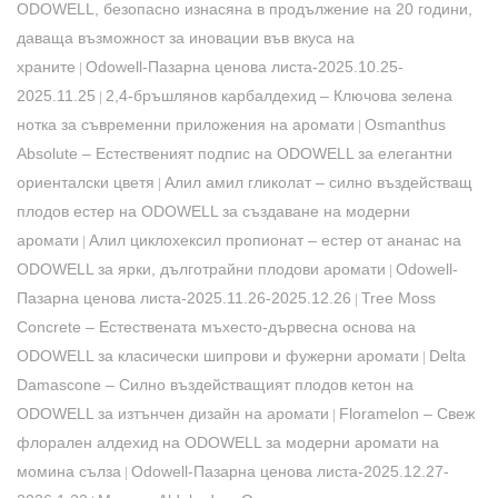
ODOWELL, безопасно изнасяна в продължение на 20 години,
даваща възможност за иновации във вкуса на
храните
Odowell-Пазарна ценова листа-2025.10.25-
|
2025.11.25
​2,4-бръшлянов карбалдехид – Ключова зелена
|
нотка за съвременни приложения на аромати
Osmanthus
|
Absolute – Естественият подпис на ODOWELL за елегантни
ориенталски цветя
Алил амил гликолат – силно въздействащ
|
плодов естер на ODOWELL за създаване на модерни
аромати
Алил циклохексил пропионат – естер от ананас на
|
ODOWELL за ярки, дълготрайни плодови аромати
Odowell-
|
Пазарна ценова листа-2025.11.26-2025.12.26
Tree Moss
|
Concrete – Естествената мъхесто-дървесна основа на
ODOWELL за класически шипрови и фужерни аромати
Delta
|
Damascone – Силно въздействащият плодов кетон на
ODOWELL за изтънчен дизайн на аромати
Floramelon – Свеж
|
флорален алдехид на ODOWELL за модерни аромати на
момина сълза
Odowell-Пазарна ценова листа-2025.12.27-
|