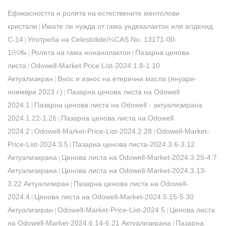
Ефикасността и ролята на естествените ментолови
кристали
Имате ли нужда от гама ундекалактон или алдехид
|
С-14
Употреба на Celestolideï¼CAS No. 13171-00-
|
1ï¼‰
Ролята на гама нонанолактон
Пазарна ценова
|
|
листа
Odowell-Market Price List-2024.1.8-1.10
|
Актуализиран
Внос и износ на етерични масла (януари-
|
ноември 2023 г.)
Пазарна ценова листа на Odowell
|
2024.1
Пазарна ценова листа на Odowell - актуализирана
|
2024.1.22-1.26
Пазарна ценова листа на Odowell
|
2024.2
Odowell-Market-Price-List-2024.2.28
Odowell-Market-
|
|
Price-List-2024.3.5
Пазарна ценова листа-2024.3.6-3.12
|
Актуализирана
Ценова листа на Odowell-Market-2024.3.25-4.7
|
Актуализирана
Ценова листа на Odowell-Market-2024.3.13-
|
3.22 Актуализиран
Пазарна ценова листа на Odowell-
|
2024.4
Ценова листа на Odowell-Market-2024.5.15-5.30
|
Актуализиран
Odowell-Market-Price-List-2024.5
Ценова листа
|
|
на Odowell-Market-2024.6.14-6.21 Актуализирана
Пазарна
|