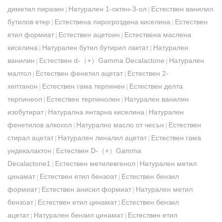
диметил пиразин
Натурален 1-октен-3-ол
Естествен ванилил
|
|
бутилов етер
Естествена пирогроздена киселина
Естествен
|
|
етил формиат
Естествен ацетоин
Естествена маслена
|
|
киселина
Натурален бутил бутирил лактат
Натурален
|
|
ванилин
Естествен d-（+）Gamma Decalactone
Натурален
|
|
малтол
Естествен фенетил ацетат
Естествен 2-
|
|
хептанон
Естествен гама терпинен
Естествен делта
|
|
терпинеол
Естествен терпинолен
Натурален ванилин
|
|
изобутират
Натурална янтарна киселина
Натурален
|
|
фенетилов алкохол
Натурално масло от чесън
Естествен
|
|
стирал ацетат
Натурален линалил ацетат
Естествен гама
|
|
ундекалактон
Естествен D-（+）Gamma
|
Decalactone1
Естествен метилевгенол
Натурален метил
|
|
цинамат
Естествен етил бензоат
Естествен бензил
|
|
формиат
Естествен анисил формиат
Натурален метил
|
|
бензоат
Естествен етил цинамат
Естествен бензил
|
|
ацетат
Натурален бензил цинамат
Естествен етил
|
|