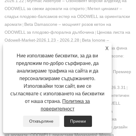
2026.1.22
Myrmac Aldehyde – Озоновият морски алдехид на
|
ODOWELL за свежи аромати на открито
Метил цинамат –
|
сладък плодово-балсамов естер на ODOWELL за ориенталски
аромати
Beta Damascone – мощният розов кетон на
|
ODOWELL за плодово-флорална дълбочина
Ценова листа на
|
Odowell-Market-2026.1.23 - 2026.2.28
Beta Ionone –
|
класически виолетово-дървесен кетон на ODOWELL за фина
X
Ние използваме бисквитки, за да ви
дълбочина на аромата
​ODOWELL пуска Alpha Damascone:
|
предложим по-добро сърфиране, да
първокласен плодово-флорален кетон за иновации в
анализираме трафика на сайта и да
ароматите
​ODOWELL представя Ethylene Brassylate: Премиер
|
персонализираме съдържанието.
макроцикличен мускус за дълготрайно действие на
Използвайки този сайт, вие се
аромата
Odowell-Пазарна ценова листа-2026.3.1-2026.3.31
|
|
съгласявате с използването на бисквитки
ODOWELL представя Methyl Okamoss: автентичен синтетичен
от наша страна.
Политика за
дъбов мъх за майсторство на шипър и фужер
ODOWELL
|
поверителност
пуска етил бензоат: топъл зимнозелен-иланг естер за
флорална и ориенталска елегантност
​ODOWELL пуска
|
Отхвърляне
Приеми
Watermelon Ketone: Свеж аромат на диня за модерен дизайн
на аромати
​ODOWELL представя Megasantol: Мощна
|