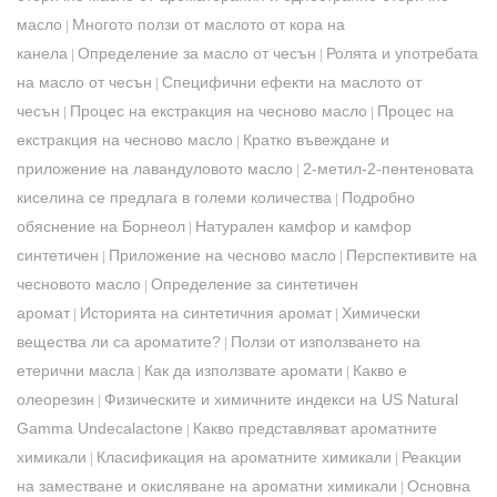
масло
Многото ползи от маслото от кора на
|
канела
Определение за масло от чесън
Ролята и употребата
|
|
на масло от чесън
Специфични ефекти на маслото от
|
чесън
Процес на екстракция на чесново масло
Процес на
|
|
екстракция на чесново масло
Кратко въвеждане и
|
приложение на лавандуловото масло
2-метил-2-пентеновата
|
киселина се предлага в големи количества
Подробно
|
обяснение на Борнеол
Натурален камфор и камфор
|
синтетичен
Приложение на чесново масло
Перспективите на
|
|
чесновото масло
Определение за синтетичен
|
аромат
Историята на синтетичния аромат
Химически
|
|
вещества ли са ароматите?
Ползи от използването на
|
етерични масла
Как да използвате аромати
Какво е
|
|
олеорезин
Физическите и химичните индекси на US Natural
|
Gamma Undecalactone
Какво представляват ароматните
|
химикали
Класификация на ароматните химикали
Реакции
|
|
на заместване и окисляване на ароматни химикали
Основна
|