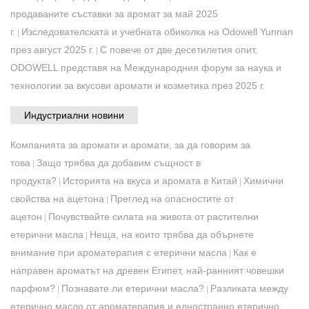
продаваните съставки за аромат за май 2025
г.
Изследователската и учебната обиколка на Odowell Yunnan
|
през август 2025 г.
​С повече от две десетилетия опит,
|
ODOWELL представя на Международния форум за наука и
технологии за вкусови аромати и козметика през 2025 г.
Индустриални новини
Компанията за аромати и аромати, за да говорим за
това
Защо трябва да добавим същност в
|
продукта?
Историята на вкуса и аромата в Китай
Химични
|
|
свойства на ацетона
Преглед на опасностите от
|
ацетон
Почувствайте силата на живота от растителни
|
етерични масла
Неща, на които трябва да обърнете
|
внимание при ароматерапия с етерични масла
Как е
|
направен ароматът на древен Египет, най-ранният човешки
парфюм?
Познавате ли етерични масла?
Разликата между
|
|
етерично масло от ароматерапия и едностранно етерично