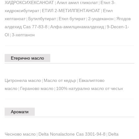
ХИДРОКСИХЕКСАНОАТ
Алил амил гликолат
Етил 3-
|
|
хидроксибутират
ЕТИЛ 2-МЕТИЛПЕНТАНОАТ
Етил
|
|
хептаноат
Бутилбутират
Етил бутират
2-ундеканон
Ягодов
|
|
|
|
алдехид Cas 77-83-8
Алфа-амилцинамалдехид
9-Decen-1-
|
|
Ol
3-хептанон
|
Етерично масло
Цитронела масло
Масло от кедър
Евкалиптово
|
|
масло
Гераново масло
100% натурално масло от чесън
|
|
Аромати
Чесново масло
Delta Nonalactone Cas 3301-94-8
Delta
|
|