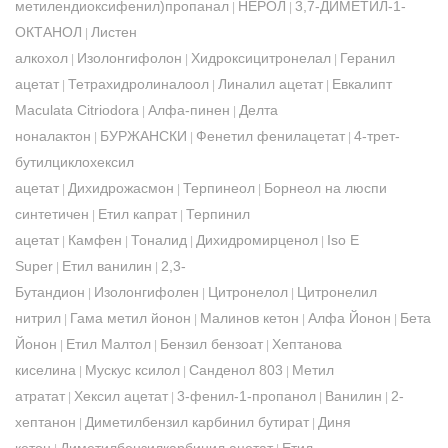
метилендиоксифенил)пропанал
НЕРОЛ
3,7-ДИМЕТИЛ-1-
|
|
ОКТАНОЛ
Листен
|
алкохол
Изолонгифолон
Хидроксицитронелал
Геранил
|
|
|
ацетат
Тетрахидролиналоол
Линалил ацетат
Евкалипт
|
|
|
Maculata Citriodora
Алфа-пинен
Делта
|
|
ноналактон
БУРЖАНСКИ
Фенетил фенилацетат
4-трет-
|
|
|
бутилциклохексил
ацетат
Дихидрожасмон
Терпинеол
Борнеол на люспи
|
|
|
синтетичен
Етил капрат
Терпинил
|
|
ацетат
Камфен
Тоналид
Дихидромирценол
Iso E
|
|
|
|
Super
Етил ванилин
2,3-
|
|
Бутандион
Изолонгифолен
Цитронелол
Цитронелил
|
|
|
нитрил
Гама метил йонон
Малинов кетон
Алфа Йонон
Бета
|
|
|
|
Йонон
Етил Малтол
Бензил бензоат
Хептанова
|
|
|
киселина
Мускус ксилол
Санденол 803
Метил
|
|
|
атратат
Хексил ацетат
3-фенил-1-пропанол
Ванилин
2-
|
|
|
|
хептанон
Диметилбензил карбинил бутират
Диня
|
|