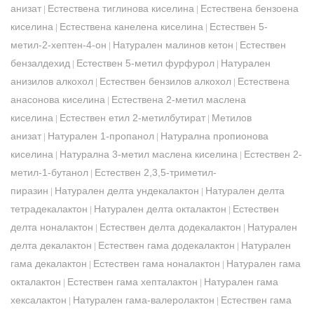
анизат
Естествена тиглинова киселина
Естествена бензоена
|
|
киселина
Естествена канелена киселина
Естествен 5-
|
|
метил-2-хептен-4-он
Натурален малинов кетон
Естествен
|
|
бензалдехид
Естествен 5-метил фурфурол
Натурален
|
|
анизилов алкохол
Естествен бензилов алкохол
Естествена
|
|
анасонова киселина
Естествена 2-метил маслена
|
киселина
Естествен етил 2-метилбутират
Метилов
|
|
анизат
Натурален 1-пропанол
Натурална пропионова
|
|
киселина
Натурална 3-метил маслена киселина
Естествен 2-
|
|
метил-1-бутанол
Естествен 2,3,5-триметил-
|
пиразин
Натурален делта ундекалактон
Натурален делта
|
|
тетрадекалактон
Натурален делта окталактон
Естествен
|
|
делта ноналактон
Естествен делта додекалактон
Натурален
|
|
делта декалактон
Естествен гама додекалактон
Натурален
|
|
гама декалактон
Естествен гама ноналактон
Натурален гама
|
|
окталактон
Естествен гама хепталактон
Натурален гама
|
|
хексалактон
Натурален гама-валеролактон
Естествен гама
|
|