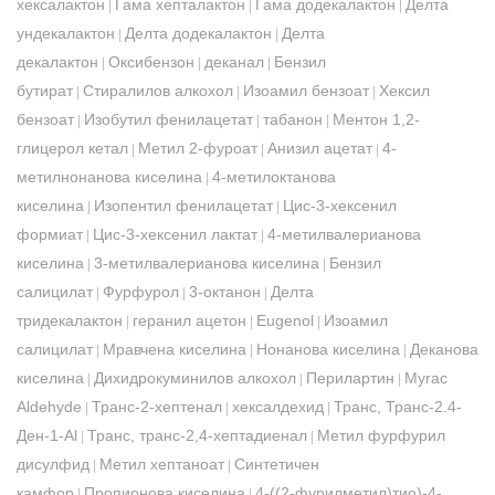
хексалактон
Гама хепталактон
Гама додекалактон
Делта
|
|
|
ундекалактон
Делта додекалактон
Делта
|
|
декалактон
Оксибензон
деканал
Бензил
|
|
|
бутират
Стиралилов алкохол
Изоамил бензоат
Хексил
|
|
|
бензоат
Изобутил фенилацетат
табанон
Ментон 1,2-
|
|
|
глицерол кетал
Метил 2-фуроат
Анизил ацетат
4-
|
|
|
метилнонанова киселина
4-метилоктанова
|
киселина
Изопентил фенилацетат
Цис-3-хексенил
|
|
формиат
Цис-3-хексенил лактат
4-метилвалерианова
|
|
киселина
3-метилвалерианова киселина
Бензил
|
|
салицилат
Фурфурол
3-октанон
Делта
|
|
|
тридекалактон
геранил ацетон
Eugenol
Изоамил
|
|
|
салицилат
Мравчена киселина
Нонанова киселина
Деканова
|
|
|
киселина
Дихидрокуминилов алкохол
Перилартин
Myrac
|
|
|
Aldehyde
Транс-2-хептенал
хексалдехид
Транс, Транс-2.4-
|
|
|
Ден-1-Al
Транс, транс-2,4-хептадиенал
Метил фурфурил
|
|
дисулфид
Метил хептаноат
Синтетичен
|
|
камфор
Пропионова киселина
4-((2-фурилметил)тио)-4-
|
|