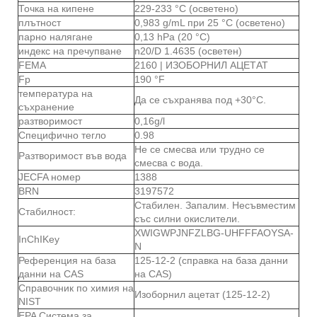
Точка на кипене
229-233 °C (осветено)
плътност
0,983 g/mL при 25 °C (осветено)
парно налягане
0,13 hPa (20 °C)
индекс на пречупване
n20/D 1.4635 (осветен)
FEMA
2160 | ИЗОБОРНИЛ АЦЕТАТ
Fp
190 °F
температура на
Да се ​​съхранява под +30°C.
съхранение
разтворимост
0,16g/l
Специфично тегло
0.98
Не се смесва или трудно се
Разтворимост във вода
смесва с вода.
JECFA номер
1388
BRN
3197572
Стабилен. Запалим. Несъвместим
Стабилност:
със силни окислители.
XWIGWPJNFZLBG-UHFFFAOYSA-
InChIKey
N
Референция на база
125-12-2 (справка на база данни
данни на CAS
на CAS)
Справочник по химия на
Изоборнил ацетат (125-12-2)
NIST
EPA Система за