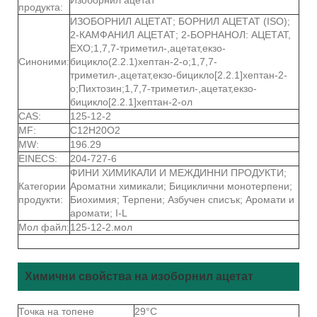
продукта:
ИЗОБОРНИЛ АЦЕТАТ; БОРНИЛ АЦЕТАТ (ISO);
2-КАМФАНИЛ АЦЕТАТ; 2-БОРНАНОЛ: АЦЕТАТ,
EXO;1,7,7-триметил-,ацетат,екзо-
Синоними:
бицикло(2.2.1)хептан-2-о;1,7,7-
триметил-,ацетат,екзо-бицикло[2.2.1]хептан-2-
о;Пихтозин;1,7,7-триметил-,ацетат,екзо-
бицикло[2.2.1]хептан-2-ол
CAS:
125-12-2
MF:
C12H20O2
MW:
196.29
EINECS:
204-727-6
ФИНИ ХИМИКАЛИ И МЕЖДИННИ ПРОДУКТИ;
Категории
Ароматни химикали; Бициклични монотерпени;
продукти:
Биохимия; Терпени; Азбучен списък; Аромати и
аромати; I-L
Мол файл:
125-12-2.мол
Химични свойства на изоборнил ацетат
Точка на топене
29°C