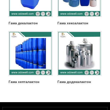
Гама декалактон
Гама хексалактон
Гама хепталактон
Гама додекалактон