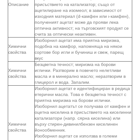
Описание
присъствието на катализатор; също от
ацетилиране на изомеол; в зависимост от
изходния материал (d-камфен или ι-камфен),
полученият ацетат може да прояви лека
оптична активност; на търговският продукт се
счита за оптически неактивен.
Изоборнил ацетат има приятна миризма,
Химични
подобна на камфор, напомняща на някои
свойства
сортове бор игли и бучиниш и свеж, парещ
вкус
Безцветна течност; миризма на борови
Химични
иглички. Разтворим в повечето нелетливи
свойства
масла и в минерално масло; неразтворим в
глицерол и вода. Запалим.
Изоборнил ацетат е идентифициран в редица
етерични масла. Това е безцветна течност с
приятна миризма на борови иглички.
Изоборнил ацетатът се получава от камфен и
оцетна киселина в присъствието на киселинни
катализатори (напр. сярна киселина) или
Химични
върху стирен-дивинилбензен киселинен
свойства
йонообменник.
Изоборнил ацетат се използва в големи