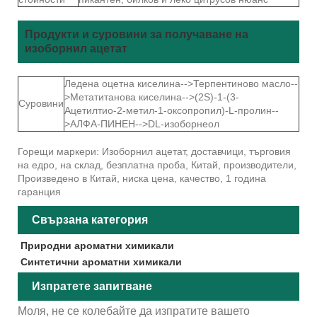
Продукти и суровини за получаване на
изоборнил ацетат
Ледена оцетна киселина-->Терпентиново масло--
>Метатитанова киселина-->(2S)-1-(3-
Суровини
Ацетилтио-2-метил-1-оксопропил)-L-пролин--
>АЛФА-ПИНЕН-->DL-изоборнеол
Горещи маркери: Изоборнил ацетат, доставчици, търговия
на едро, на склад, безплатна проба, Китай, производители,
Произведено в Китай, ниска цена, качество, 1 година
гаранция
Свързана категория
Природни ароматни химикали
Синтетични ароматни химикали
Изпратете запитване
Моля, не се колебайте да изпратите вашето