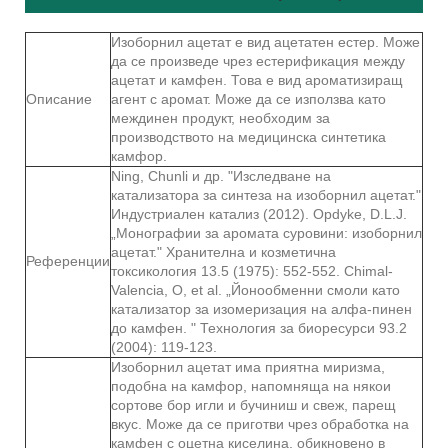
Изоборнил ацетат е вид ацетатен естер. Може
да се произведе чрез естерификация между
ацетат и камфен. Това е вид ароматизиращ
Описание
агент с аромат. Може да се използва като
междинен продукт, необходим за
производството на медицинска синтетика
камфор.
Ning, Chunli и др. "Изследване на
катализатора за синтеза на изоборнил ацетат."
Индустриален катализ (2012). Opdyke, D.L.J.
„Монографии за аромата суровини: изоборнил
ацетат." Хранителна и козметична
Референции
токсикология 13.5 (1975): 552-552. Chimal-
Valencia, O, et al. „Йонообменни смоли като
катализатор за изомеризация на алфа-пинен
до камфен. " Технология за биоресурси 93.2
(2004): 119-123.
Изоборнил ацетат има приятна миризма,
подобна на камфор, напомняща на някои
сортове бор игли и бучиниш и свеж, парещ
вкус. Може да се приготви чрез обработка на
камфен с оцетна киселина, обикновено в