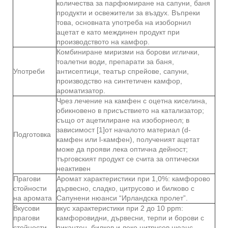
количества за парфюмиране на сапуни, баня
продукти и освежители за въздух. Въпреки
това, основната употреба на изоборнил
ацетат е като междинен продукт при
производството на камфор.
Комбиниране миризми на борови иглички,
тоалетни води, препарати за баня,
Употреби
антисептици, театър спрейове, сапуни,
производство на синтетичен камфор,
ароматизатор.
Чрез лечение на камфен с оцетна киселина,
обикновено в присъствието на катализатор;
също от ацетилиране на изоборнеол; в
зависимост [1]от началото материал (d-
Подготовка
камфен или l-камфен), полученият ацетат
може да прояви лека оптична дейност;
търговският продукт се счита за оптически
неактивен
Прагови
Аромат характеристики при 1,0%: камфорово
стойности
дървесно, сладко, цитрусово и билково с
на аромата
Сапунени нюанси “Ирландска пролет”.
Вкусови
вкус характеристики при 2 до 10 ppm:
прагови
камфоровидни, дървесни, терпи и борови с
стойности
пикантен, билков и леко цитрусов нюанс