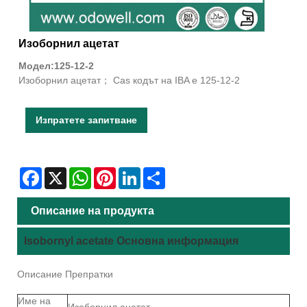
Изоборнил ацетат
Модел:125-12-2
Изоборнил ацетат； Cas кодът на IBA е 125-12-2
Изпратете запитване
Facebook
X
WhatsApp
Pinterest
LinkedIn
Share
Описание на продукта
Isobornyl acetate Основна информация
Описание Препратки
Име на
Изоборнил ацетат