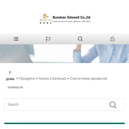
У
>
Продукти
>
Aroma Chemicals
>
Синтетични ароматни
дома
химикали