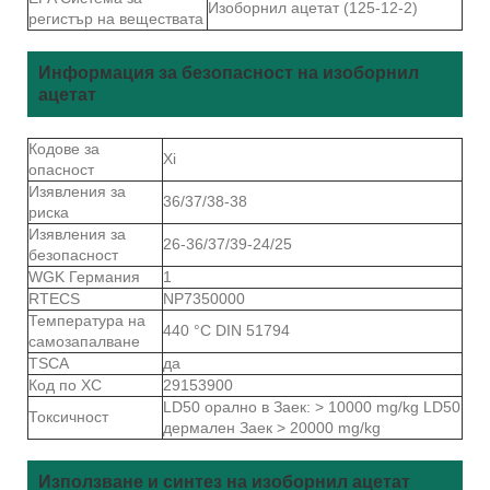
Изоборнил ацетат (125-12-2)
регистър на веществата
Информация за безопасност на изоборнил
ацетат
Кодове за
Xi
опасност
Изявления за
36/37/38-38
риска
Изявления за
26-36/37/39-24/25
безопасност
WGK Германия
1
RTECS
NP7350000
Температура на
440 °C DIN 51794
самозапалване
TSCA
да
Код по ХС
29153900
LD50 орално в Заек: > 10000 mg/kg LD50
Токсичност
дермален Заек > 20000 mg/kg
Използване и синтез на изоборнил ацетат