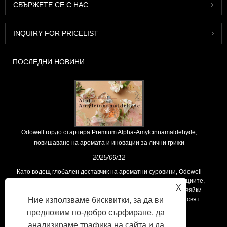
СВЪРЖЕТЕ СЕ С НАС
INQUIRY FOR PRICELIST
ПОСЛЕДНИ НОВИНИ
Odowell гордо стартира Premium Alpha-Amylcinnamaldehyde,
повишаване на аромата и иновации за лични грижи
2025/09/12
Като водещ глобален доставчик на ароматни суровини, Odowell
поддържа основна философия на „ориентирана към иновациите,
X
фокусирани върху качеството“, последователно предоставяйки
Ние използваме бисквитки, за да ви
превъзходни решения за аромати на клиентите по целия свят.
предложим по-добро сърфиране, да
анализираме трафика на сайта и да