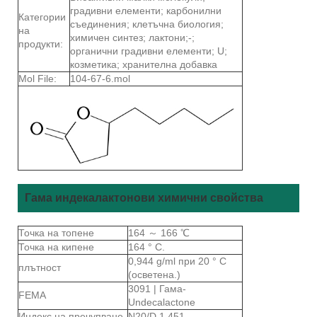
градивни елементи; карбонилни
Категории
съединения; клетъчна биология;
на
химичен синтез; лактони;-;
продукти:
органични градивни елементи; U;
козметика; хранителна добавка
Mol File:
104-67-6.mol
Гама индекалактонови химични свойства
Точка на топене
164 ～ 166 ℃
Точка на кипене
164 ° C.
0,944 g/ml при 20 ° C
плътност
(осветена.)
3091 | Гама-
FEMA
Undecalactone
Индекс на пречупване
N20/D 1.451