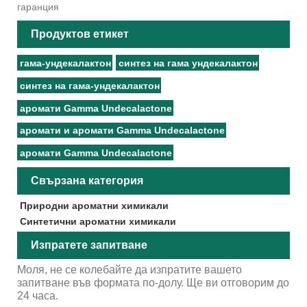
гаранция
Продуктов етикет
гама-ундекалактон
синтез на гама ундекалактон
синтез на гама-ундекалактон
аромати Gamma Undecalactone
аромати и аромати Gamma Undecalactone
аромати Gamma Undecalactone
Свързана категория
Природни ароматни химикали
Синтетични ароматни химикали
Изпратете запитване
Моля, не се колебайте да изпратите вашето
запитване във формата по-долу. Ще ви отговорим до
24 часа.