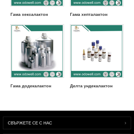
Гама хексалактон
Гама хепталактон
Гама додекалактон
Делта ундекалактон
СВЪРЖЕТЕ СЕ С НАС