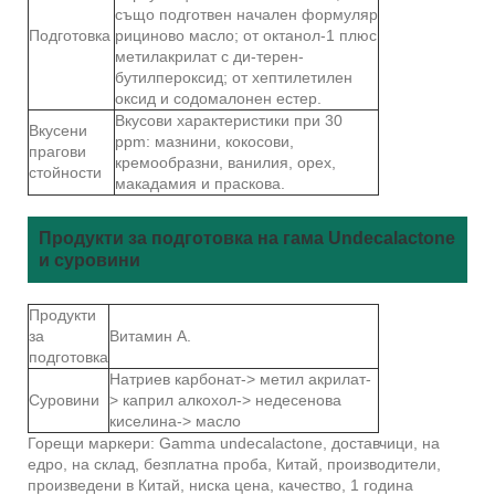
също подготвен начален формуляр
Подготовка
рициново масло; от октанол-1 плюс
метилакрилат с ди-терен-
бутилпероксид; от хептилетилен
оксид и содомалонен естер.
Вкусови характеристики при 30
Вкусени
ppm: мазнини, кокосови,
прагови
кремообразни, ванилия, орех,
стойности
макадамия и праскова.
Продукти за подготовка на гама Undecalactone
и суровини
Продукти
за
Витамин А.
подготовка
Натриев карбонат-> метил акрилат-
Суровини
> каприл алкохол-> недесенова
киселина-> масло
Горещи маркери: Gamma undecalactone, доставчици, на
едро, на склад, безплатна проба, Китай, производители,
произведени в Китай, ниска цена, качество, 1 година