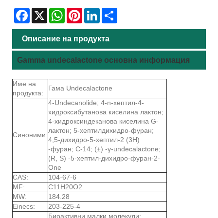
Facebook
X
WhatsApp
Pinterest
LinkedIn
Share
Описание на продукта
Gamma undecalactone основна информация
Име на
Гама Undecalactone
продукта:
4-Undecanolide; 4-n-хептил-4-
хидроксибутанова киселина лактон;
4-хидроксиндеканова киселина G-
лактон; 5-хептилдихидро-фуран;
Синоними:
4,5-дихидро-5-хептил-2 (3H)
-фуран; C-14; (±) -γ-undecalactone;
(R, S) -5-хептил-дихидро-фуран-2-
One
CAS:
104-67-6
MF:
C11H20O2
MW:
184.28
Einecs:
203-225-4
Биоактивни малки молекули;