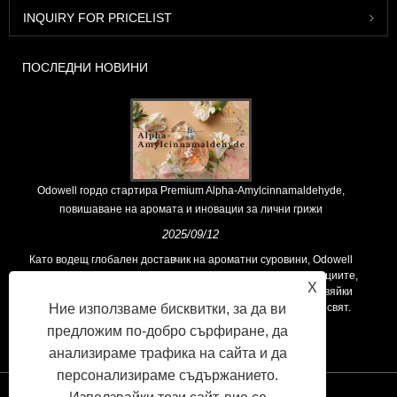
INQUIRY FOR PRICELIST
ПОСЛЕДНИ НОВИНИ
Odowell гордо стартира Premium Alpha-Amylcinnamaldehyde,
повишаване на аромата и иновации за лични грижи
2025/09/12
Като водещ глобален доставчик на ароматни суровини, Odowell
поддържа основна философия на „ориентирана към иновациите,
X
фокусирани върху качеството“, последователно предоставяйки
превъзходни решения за аромати на клиентите по целия свят.
Ние използваме бисквитки, за да ви
предложим по-добро сърфиране, да
анализираме трафика на сайта и да
персонализираме съдържанието.