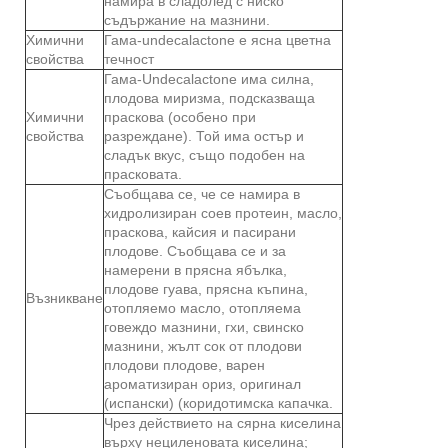
намира в сладолед с ниско
съдържание на мазнини.
Химични
Гама-undecalactone е ясна цветна
свойства
течност
Гама-Undecalactone има силна,
плодова миризма, подсказваща
Химични
праскова (особено при
свойства
разреждане). Той има остър и
сладък вкус, също подобен на
прасковата.
Съобщава се, че се намира в
хидролизиран соев протеин, масло,
праскова, кайсия и пасирани
плодове. Съобщава се и за
намерени в прясна ябълка,
плодове гуава, прясна къпина,
Възникване
отопляемо масло, отопляема
говеждо мазнини, гхи, свинско
мазнини, жълт сок от плодови
плодови плодове, варен
ароматизиран ориз, оригинал
(испански) (коридотимска капачка.
Чрез действието на сярна киселина
върху нециленовата киселина;