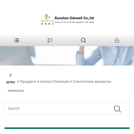
У
>
Продукти
>
Aroma Chemicals
>
Синтетични ароматни
дома
химикали