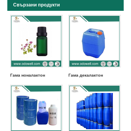
Свързани продукти
Гама ноналактон
Гама декалактон