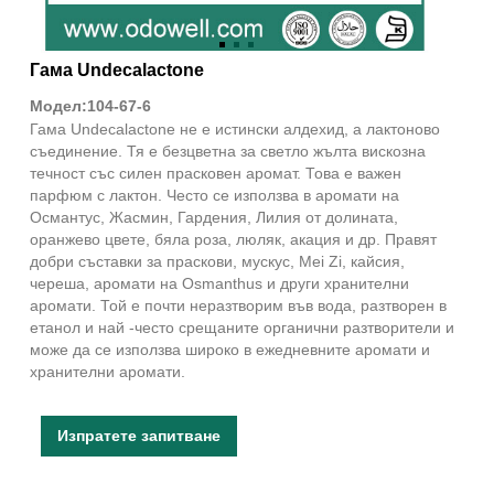
Гама Undecalactone
Модел:104-67-6
Гама Undecalactone не е истински алдехид, а лактоново
съединение. Тя е безцветна за светло жълта вискозна
течност със силен прасковен аромат. Това е важен
парфюм с лактон. Често се използва в аромати на
Османтус, Жасмин, Гардения, Лилия от долината,
оранжево цвете, бяла роза, люляк, акация и др. Правят
добри съставки за праскови, мускус, Mei Zi, кайсия,
череша, аромати на Osmanthus и други хранителни
аромати. Той е почти неразтворим във вода, разтворен в
етанол и най -често срещаните органични разтворители и
може да се използва широко в ежедневните аромати и
хранителни аромати.
Изпратете запитване