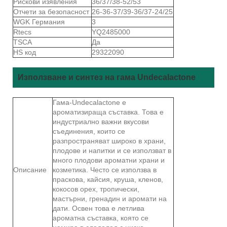
Рискови изявления
36/37/38-52/53
Отчети за безопасност
26-36-37/39-36/37-24/25
WGK Германия
3
Rtecs
YQ2485000
TSCA
Да
HS код
29322090
Използване и синтез на гама Undecalactone
Гама-Undecalactone е
ароматизираща съставка. Това е
индустриално важни вкусови
съединения, които се
разпространяват широко в храни,
плодове и напитки и се използват в
много плодови ароматни храни и
Описание
козметика. Често се използва в
праскова, кайсия, круша, кленов,
кокосов орех, тропически,
мастърни, гренадин и аромати на
дати. Освен това е летлива
ароматна съставка, която се