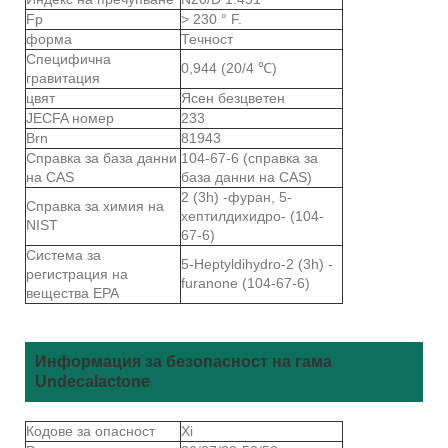
Fp
> 230 ° F.
форма
Течност
Специфична
0,944 (20/4 ℃)
гравитация
цвят
Ясен безцветен
JECFA номер
233
Brn
81943
Справка за база данни
104-67-6 (справка за
на CAS
база данни на CAS)
2 (3h) -фуран, 5-
Справка за химия на
хептилдихидро- (104-
NIST
67-6)
Система за
5-Heptyldihydro-2 (3h) -
регистрация на
furanone (104-67-6)
вещества EPA
Информация за безопасност на гама
Undecalactone
Кодове за опасност
Xi