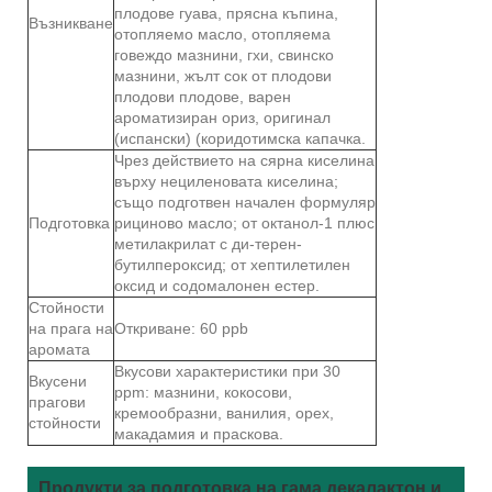
плодове гуава, прясна къпина,
Възникване
отопляемо масло, отопляема
говеждо мазнини, гхи, свинско
мазнини, жълт сок от плодови
плодови плодове, варен
ароматизиран ориз, оригинал
(испански) (коридотимска капачка.
Чрез действието на сярна киселина
върху нециленовата киселина;
също подготвен начален формуляр
Подготовка
рициново масло; от октанол-1 плюс
метилакрилат с ди-терен-
бутилпероксид; от хептилетилен
оксид и содомалонен естер.
Стойности
на прага на
Откриване: 60 ppb
аромата
Вкусови характеристики при 30
Вкусени
ppm: мазнини, кокосови,
прагови
кремообразни, ванилия, орех,
стойности
макадамия и праскова.
Продукти за подготовка на гама декалактон и