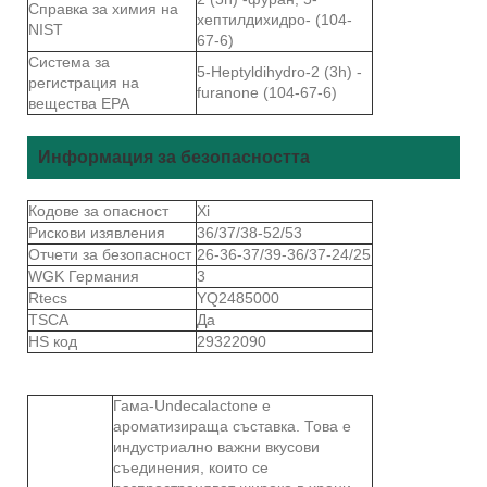
Справка за химия на
хептилдихидро- (104-
NIST
67-6)
Система за
5-Heptyldihydro-2 (3h) -
регистрация на
furanone (104-67-6)
вещества EPA
Информация за безопасността
Кодове за опасност
Xi
Рискови изявления
36/37/38-52/53
Отчети за безопасност
26-36-37/39-36/37-24/25
WGK Германия
3
Rtecs
YQ2485000
TSCA
Да
HS код
29322090
Гама-Undecalactone е
ароматизираща съставка. Това е
индустриално важни вкусови
съединения, които се