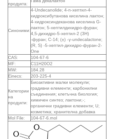
Гама декалактон
продукта:
4-Undecanolide; 4-n-хептил-4-
хидроксибутанова киселина лактон;
4-хидроксиндеканова киселина G-
лактон; 5-хептилдихидро-фуран;
Синоними:
4,5-дихидро-5-хептил-2 (3H)
-фуран; C-14; (±) -γ-undecalactone;
(R, S) -5-хептил-дихидро-фуран-2-
One
CAS:
104-67-6
MF:
C11H20O2
MW:
184.28
Einecs:
203-225-4
Биоактивни малки молекули;
градивни елементи; карбонилни
Категории
съединения; клетъчна биология;
на
химичен синтез; лактони;-;
продукти:
органични градивни елементи; U;
козметика; хранителна добавка
Mol File:
104-67-6.mol