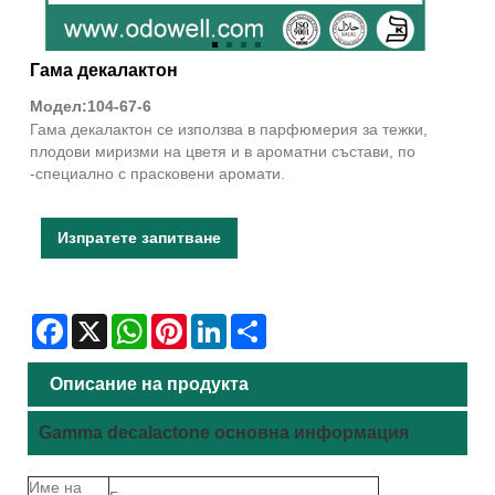
Гама декалактон
Модел:104-67-6
Гама декалактон се използва в парфюмерия за тежки,
плодови миризми на цветя и в ароматни състави, по
-специално с прасковени аромати.
Изпратете запитване
Facebook
X
WhatsApp
Pinterest
LinkedIn
Share
Описание на продукта
Gamma decalactone основна информация
Име на