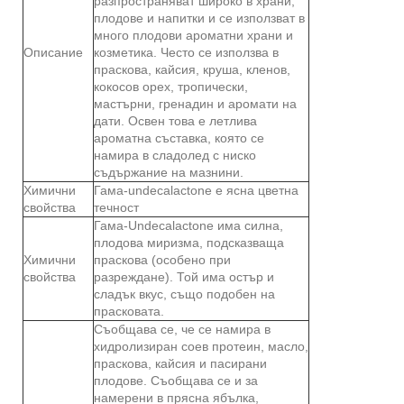
разпространяват широко в храни,
плодове и напитки и се използват в
много плодови ароматни храни и
Описание
козметика. Често се използва в
праскова, кайсия, круша, кленов,
кокосов орех, тропически,
мастърни, гренадин и аромати на
дати. Освен това е летлива
ароматна съставка, която се
намира в сладолед с ниско
съдържание на мазнини.
Химични
Гама-undecalactone е ясна цветна
свойства
течност
Гама-Undecalactone има силна,
плодова миризма, подсказваща
Химични
праскова (особено при
свойства
разреждане). Той има остър и
сладък вкус, също подобен на
прасковата.
Съобщава се, че се намира в
хидролизиран соев протеин, масло,
праскова, кайсия и пасирани
плодове. Съобщава се и за
намерени в прясна ябълка,