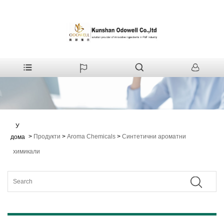
У
>
Продукти
>
Aroma Chemicals
>
Синтетични ароматни
дома
химикали