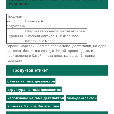
суровини
Продукти
за
Витамин А.
подготовка
Натриев карбонат-> метил акрилат-
Суровини
> каприл алкохол-> недесенова
киселина-> масло
Горещи маркери: Gamma decalactone, доставчици, на едро,
на склад, безплатна извадка, Китай, производители,
произведени в Китай, ниска цена, качество, 1 година
гаранция
Продуктов етикет
синтез на гама декалактон
структура на гама декалактон
използване на гама декалактон
гама-декалактон
аромати Gamma Decalactone