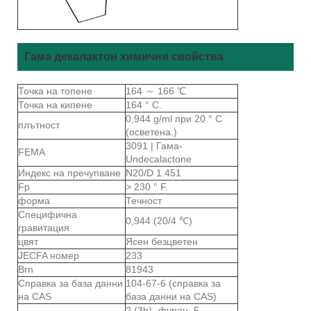
Гама декалактон химични свойства
Точка на топене
164 ～ 166 ℃
Точка на кипене
164 ° C.
0,944 g/ml при 20 ° C
плътност
(осветена.)
3091 | Гама-
FEMA
Undecalactone
Индекс на пречупване
N20/D 1.451
Fp
> 230 ° F.
форма
Течност
Специфична
0,944 (20/4 ℃)
гравитация
цвят
Ясен безцветен
JECFA номер
233
Brn
81943
Справка за база данни
104-67-6 (справка за
на CAS
база данни на CAS)
2 (3h) -фуран, 5-