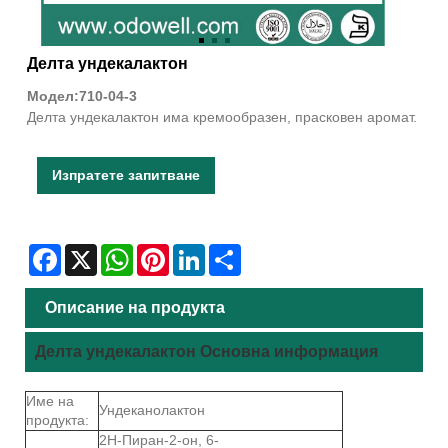
Делта ундекалактон
Модел:710-04-3
Делта ундекалактон има кремообразен, прасковен аромат.
Изпратете запитване
Facebook
X
WhatsApp
Pinterest
LinkedIn
Share
Описание на продукта
Делта ундекалактон Основна информация
Име на
Ундеканолактон
продукта:
2Н-Пиран-2-он, 6-