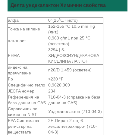
Делта ундекалактон Химични свойства
алфа
0°(25℃, чисто)
152-155 °C 10,5 mm Hg
Точка на кипене
(лит.)
0,969 g/mL при 25 °C
плътност
(осветено)
3294 | 5-
FEMA
ХИДРОКСИУНДЕКАНОВА
КИСЕЛИНА ЛАКТОН
индекс на
n20/D 1.459 (осветен)
пречупване
Fp
>230 °F
Специфично тегло
0,9620,969
JECFA номер
234
Референция на
710-04-3 (справка на база
база данни на CAS
данни на CAS)
Справочник по
Ундеканолактон (710-04-3)
химия на NIST
EPA Система за
2Н-Пиран-2-он, 6-
регистър на
хексилтетрахидро- (710-
веществата
04-3)