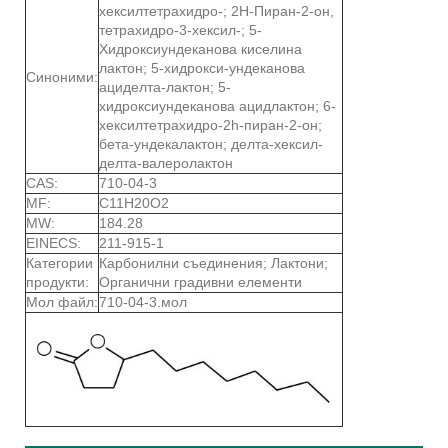
хексилтетрахидро-; 2Н-Пиран-2-он,
тетрахидро-3-хексил-; 5-
Хидроксиундеканова киселина
лактон; 5-хидрокси-ундеканова
Синоними:
ациделта-лактон; 5-
хидроксиундеканова ацидлактон; 6-
хексилтетрахидро-2h-пиран-2-он;
бета-ундекалактон; делта-хексил-
делта-валеролактон
CAS:
710-04-3
MF:
C11H20O2
MW:
184.28
EINECS:
211-915-1
Категории
Карбонилни съединения; Лактони;
продукти:
Органични градивни елементи
Мол файл:
710-04-3.мол