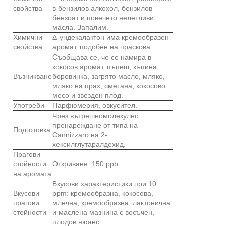
свойства
в бензилов алкохол, бензилов
бензоат и повечето нелетливи
масла. Запалим.
Химични
Δ-ундекалактон има кремообразен
свойства
аромат, подобен на праскова.
Съобщава се, че се намира в
кокосов аромат, пъпеш, къпина,
Възникване
боровинка, загрято масло, мляко,
мляко на прах, сметана, кокосово
месо и звезден плод.
Употреби
Парфюмерия, овкусител.
Чрез вътрешномолекулно
пренареждане от типа на
Подготовка
Cannizzaro на 2-
хексилглутаралдехид.
Прагови
стойности
Откриване: 150 ppb
на аромата
Вкусови характеристики при 10
Вкусови
ppm: кремообразна, кокосова,
прагови
млечна, кремообразна, лактонична
стойности
и маслена мазнина с восъчен,
плодов нюанс.