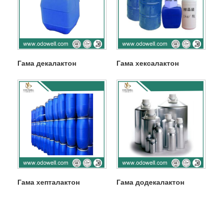
Гама декалактон
Гама хексалактон
Гама хепталактон
Гама додекалактон