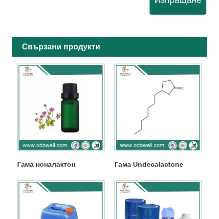
Изпращане
Свързани продукти
Гама ноналактон
Гама Undecalactone