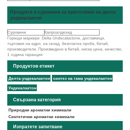
Продукти и суровини за приготвяне на делта
ундекалактон
Суровини
Капроалдехид
Горещи маркери: Delta Undecalactone, доставчици,
търговия на едро, на склад, безплатна проба, Китай,
производители, Произведено в Китай, ниска цена, качество,
1 година гаранция
Продуктов етикет
Делта-ундекалактон
синтез на гама ундекалактон
Ундекалактон
Свързана категория
Природни ароматни химикали
Синтетични ароматни химикали
Изпратете запитване