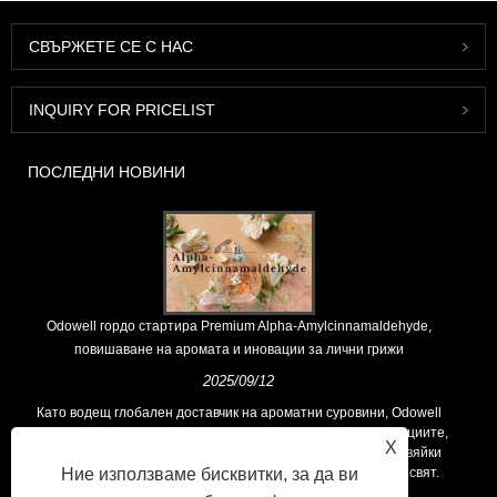
СВЪРЖЕТЕ СЕ С НАС
INQUIRY FOR PRICELIST
ПОСЛЕДНИ НОВИНИ
Odowell гордо стартира Premium Alpha-Amylcinnamaldehyde,
повишаване на аромата и иновации за лични грижи
2025/09/12
Като водещ глобален доставчик на ароматни суровини, Odowell
поддържа основна философия на „ориентирана към иновациите,
X
фокусирани върху качеството“, последователно предоставяйки
Ние използваме бисквитки, за да ви
превъзходни решения за аромати на клиентите по целия свят.