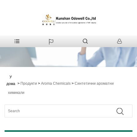
У
>
Продукти
>
Aroma Chemicals
>
Синтетични ароматни
дома
химикали