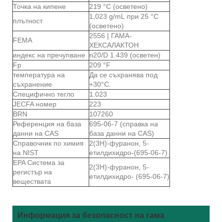
Точка на кипене
219 °C (осветено)
1,023 g/mL при 25 °C
плътност
(осветено)
2556 | ГАМА-
FEMA
ХЕКСАЛАКТОН
индекс на пречупване
n20/D 1.439 (осветен)
Fp
209 °F
температура на
Да се ​​съхранява под
съхранение
+30°C.
Специфично тегло
1.023
JECFA номер
223
BRN
107260
Референция на база
695-06-7 (справка на
данни на CAS
база данни на CAS)
Справочник по химия
2(3Н)-фуранон, 5-
на NIST
етилдихидро-(695-06-7)
EPA Система за
2(3Н)-фуранон, 5-
регистър на
етилдихидро- (695-06-7)
веществата
Информация за безопасност на гама