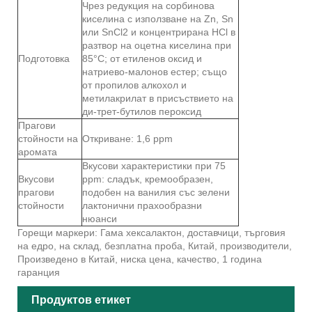
Чрез редукция на сорбинова
киселина с използване на Zn, Sn
или SnCl2 и концентрирана HCl в
разтвор на оцетна киселина при
Подготовка
85°C; от етиленов оксид и
натриево-малонов естер; също
от пропилов алкохол и
метилакрилат в присъствието на
ди-трет-бутилов пероксид
Прагови
стойности на
Откриване: 1,6 ppm
аромата
Вкусови характеристики при 75
Вкусови
ppm: сладък, кремообразен,
прагови
подобен на ванилия със зелени
стойности
лактонични прахообразни
нюанси
Горещи маркери: Гама хексалактон, доставчици, търговия
на едро, на склад, безплатна проба, Китай, производители,
Произведено в Китай, ниска цена, качество, 1 година
гаранция
Продуктов етикет