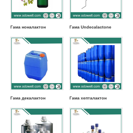
Гама ноналактон
Гама Undecalactone
Гама декалактон
Гама хепталактон