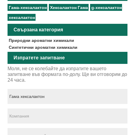
Гама-хексалактон
Хексалактон Гама
g-хексалактон
хексалактон
Свързана категория
Природни ароматни химикали
Синтетични ароматни химикали
Изпратете запитване
Моля, не се колебайте да изпратите вашето
запитване във формата по-долу. Ще ви отговорим до
24 часа.