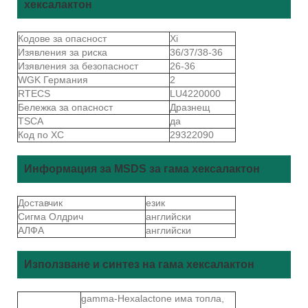
хексалактон
Кодове за опасност
Xi
Изявления за риска
36/37/38-36
Изявления за безопасност
26-36
WGK Германия
2
RTECS
LU4220000
Бележка за опасност
Дразнещ
TSCA
да
Код по ХС
29322090
Информация за MSDS за гама хексалактон
Доставчик
език
Сигма Олдрич
английски
АЛФА
английски
Използване и синтез на гама хексалактон
gamma-Hexalactone има топла,