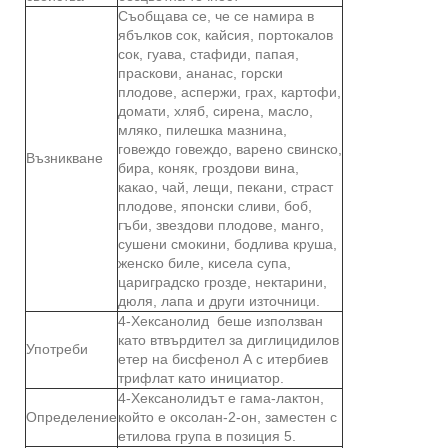
Съобщава се, че се намира в
ябълков сок, кайсия, портокалов
сок, гуава, стафиди, папая,
праскови, ананас, горски
плодове, аспержи, грах, картофи,
домати, хляб, сирена, масло,
мляко, пилешка мазнина,
говеждо говеждо, варено свинско,
Възникване
бира, коняк, гроздови вина,
какао, чай, лещи, пекани, страст
плодове, японски сливи, боб,
гъби, звездови плодове, манго,
сушени смокини, бодлива круша,
женско биле, кисела супа,
цариградско грозде, нектарини,
дюля, лапа и други източници.
4-Хексанолид беше използван
като втвърдител за диглицидилов
Употреби
етер на бисфенол А с итербиев
трифлат като инициатор.
4-Хексанолидът е гама-лактон,
Определение
който е оксолан-2-он, заместен с
етилова група в позиция 5.