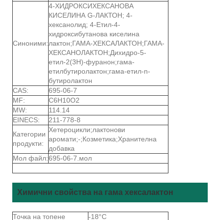
4-ХИДРОКСИХЕКСАНОВА
КИСЕЛИНА G-ЛАКТОН; 4-
хексанолид; 4-Етил-4-
хидроксибутанова киселина
Синоними:
лактон;ГАМА-ХЕКСАЛАКТОН;ГАМА-
ХЕКСАНОЛАКТОН;Дихидро-5-
етил-2(3Н)-фуранон;гама-
етилбутиролактон;гама-етил-n-
бутиролактон
CAS:
695-06-7
MF:
C6H10O2
MW:
114.14
EINECS:
211-778-8
Хетероцикли;лактонови
Категории
аромати;-;Козметика;Хранителна
продукти:
добавка
Мол файл:
695-06-7.мол
Химични свойства на гама хексалактон
Точка на топене
-18°C