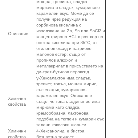
мощна, тревиста, сладка
миризма и сладък, кумариново-
карамелен вкус. Може да се
получи чрез редукция на
сорбинова киселина с
използване на Zn, Sn или SnCl2 и
Описание
концентрирана HCL в разтвор на
оцетна киселина при 85°C; от
етиленов оксид и натриево-
малонов естер; също от
пропилов алкохол и
метилакрилат в присъствието на
ди-трет-бутилов пероксид.
γ-Хексалактон има сладък,
тревист, топъл, мощен мирис,
със сладък, кумариново-
карамелен вкус. Описано е
Химични
също, че това съединение има
свойства
миризма като сладка,
кремообразна, лактонова,
подобна на тютюн и кумарин със
зелени кокосови нюанси.
Химични
4-Хексанолид е бистра
свойства
безцветна течност