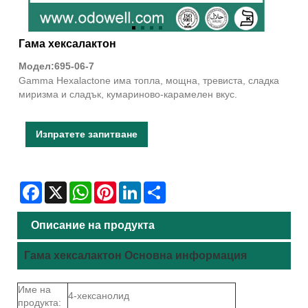
Гама хексалактон
Модел:695-06-7
Gamma Hexalactone има топла, мощна, тревиста, сладка
миризма и сладък, кумариново-карамелен вкус.
Изпратете запитване
Facebook
X
WhatsApp
Pinterest
LinkedIn
Share
Описание на продукта
Гама хексалактон Основна информация
Име на
4-хексанолид
продукта: