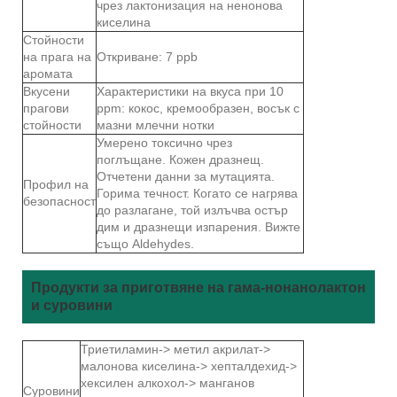
чрез лактонизация на ненонова
киселина
Стойности
на прага на
Откриване: 7 ppb
аромата
Вкусени
Характеристики на вкуса при 10
прагови
ppm: кокос, кремообразен, восък с
стойности
мазни млечни нотки
Умерено токсично чрез
поглъщане. Кожен дразнещ.
Отчетени данни за мутацията.
Профил на
Горима течност. Когато се нагрява
безопасност
до разлагане, той излъчва остър
дим и дразнещи изпарения. Вижте
също Aldehydes.
Продукти за приготвяне на гама-нонанолактон
и суровини
Триетиламин-> метил акрилат->
малонова киселина-> хепталдехид->
хексилен алкохол-> манганов
Суровини