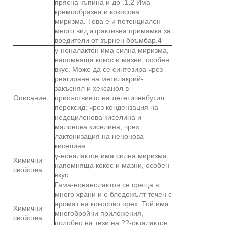
прясна къпина и др .1,2 Има
кремообразна и кокосова
миризма. Това е и потенциален
много вид атрактивна примамка за
вредители от зърнен бръмбар.4
γ-ноналактон има силна миризма,
напомняща кокос и мазни, особен
вкус. Може да се синтезира чрез
реагиране на метилакрий-
закъснял и хексанол в
Описание
присъствието на лететиченбутил
пероксид; чрез кондензация на
недециленова киселина и
малонова киселина; чрез
лактонизация на ненонова
киселина.
γ-ноналактон има силна миризма,
Химични
напомняща кокос и мазни, особен
свойства
вкус.
Гама-нонанолактон се среща в
много храни и е бледожълт течен с
аромат на кокосово орех. Той има
Химични
многобройни приложения,
свойства
подобно на тези на ??-окталактон,