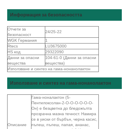
Информация за безопасността
Отчети за
24/25-22
безопасност
WGK Германия
1
Rtecs
LU3675000
HS код
29322090
Данни за опасни
104-61-0 (Данни за опасни
вещества
вещества)
Използване и синтез на гама-нонанолактон
Използване и синтез на гама-нонанолактон
Гама-ноналактон (5-
Пентилоксолан-2-О-О-О-О-О-О-
Он) е безцветна до бледожълта
прозрачна мазна течност. Намира
се в уиски от бърбън, черна касис,
Описание
пъпеш, пъпеш, папая, ананас,