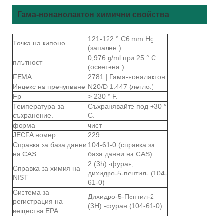
Гама-нонанолактон химични свойства
121-122 ° C6 mm Hg
Точка на кипене
(запален.)
0,976 g/ml при 25 ° C
плътност
(осветена.)
FEMA
2781 | Гама-ноналактон
Индекс на пречупване
N20/D 1.447 (легло.)
Fp
> 230 ° F.
Температура за
Съхранявайте под +30 °
съхранение.
C.
форма
чист
JECFA номер
229
Справка за база данни
104-61-0 (справка за
на CAS
база данни на CAS)
2 (3h) -фуран,
Справка за химия на
дихидро-5-пентил- (104-
NIST
61-0)
Система за
Дихидро-5-Пентил-2
регистрация на
(3Н) -фуран (104-61-0)
вещества EPA