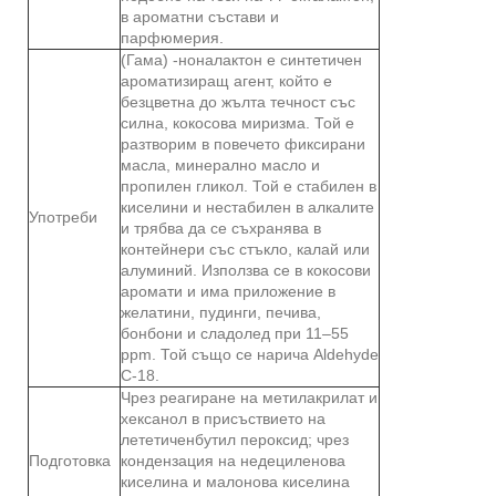
в ароматни състави и
парфюмерия.
(Гама) -ноналактон е синтетичен
ароматизиращ агент, който е
безцветна до жълта течност със
силна, кокосова миризма. Той е
разтворим в повечето фиксирани
масла, минерално масло и
пропилен гликол. Той е стабилен в
киселини и нестабилен в алкалите
Употреби
и трябва да се съхранява в
контейнери със стъкло, калай или
алуминий. Използва се в кокосови
аромати и има приложение в
желатини, пудинги, печива,
бонбони и сладолед при 11–55
ppm. Той също се нарича Aldehyde
C-18.
Чрез реагиране на метилакрилат и
хексанол в присъствието на
лететиченбутил пероксид; чрез
Подготовка
кондензация на недециленова
киселина и малонова киселина