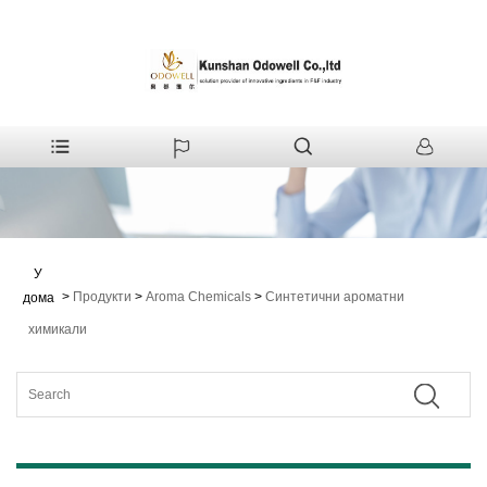
У
>
Продукти
>
Aroma Chemicals
>
Синтетични ароматни
дома
химикали