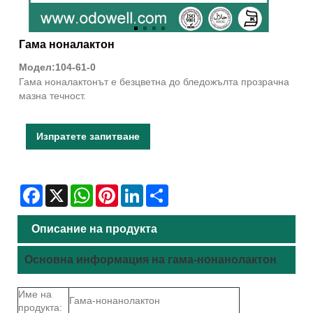
Гама ноналактон
Модел:104-61-0
Гама ноналактонът е безцветна до бледожълта прозрачна
мазна течност.
Изпратете запитване
Facebook
X
WhatsApp
Pinterest
LinkedIn
Share
Описание на продукта
Основна информация на гама-нонанолактон
Име на
Гама-нонанолактон
продукта: