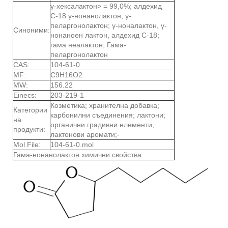
γ-хексалактон> = 99,0%; алдехид
С-18 γ-нонанолактон; γ-
пеларгонолактон; γ-ноналактон, γ-
Синоними:
нонаноен лактон, алдехид С-18;
гама неалактон; Гама-
пеларгонолактон
CAS:
104-61-0
MF:
C9H16O2
MW:
156.22
Einecs:
203-219-1
Козметика; хранителна добавка;
Категории
карбонилни съединения; лактони;
на
органични градивни елементи;
продукти:
лактонови аромати;-
Mol File:
104-61-0.mol
Гама-нонанолактон химични свойства