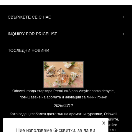
СВЪРЖЕТЕ СЕ С НАС
INQUIRY FOR PRICELIST
ПОСЛЕДНИ НОВИНИ
Odowell гордо стартира Premium Alpha-Amylcinnamaldehyde,
повишаване на аромата и иновации за лични грижи
2025/09/12
Като водещ глобален доставчик на ароматни суровини, Odowell
поддържа основна философия на „ориентирана към иновациите,
X
фокусирани върху качеството“, последователно предоставяйки
Ние използваме бисквитки, за да ви
превъзходни решения за аромати на клиентите по целия свят.