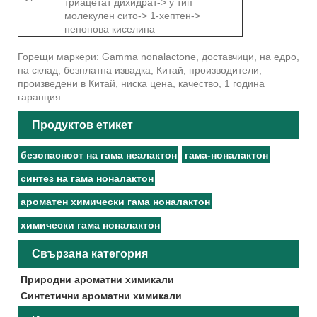
триацетат дихидрат-> y тип
молекулен сито-> 1-хептен->
ненонова киселина
Горещи маркери: Gamma nonalactone, доставчици, на едро,
на склад, безплатна извадка, Китай, производители,
произведени в Китай, ниска цена, качество, 1 година
гаранция
Продуктов етикет
безопасност на гама неалактон
гама-ноналактон
синтез на гама ноналактон
ароматен химически гама ноналактон
химически гама ноналактон
Свързана категория
Природни ароматни химикали
Синтетични ароматни химикали