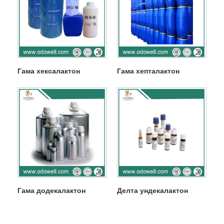
Гама хексалактон
Гама хепталактон
Гама додекалактон
Делта ундекалактон