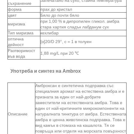
Запечатано на сухо, стайна температура
съхранение
форма
прах до кристал
цвят
Бяло до почти бяло
при 1,00 % в дипропилен гликол. амбра
миризма
стара хартия сладък лабданум сух
Тип миризма
кехлибар
оптична
[α]20/D 29°, c = 1 в толуен
дейност
Разтворимост
1,88 mg/L при 20 ℃
във вода
Употреба и синтез на Ambrox
Амброксан е синтетична подправка със
специалния аромат на естествена амбра и е
призната за един от най-добрите
заместители на естествената амбра. Това е
един от най-критичните микрокомпоненти на
Описание
натуралната тинктура от амбра. Естествената
амбра е ценна животинска подправка. Това е
вид камък в стомаха на кашалота. Тя се
повръща или отделя на морската повърхност