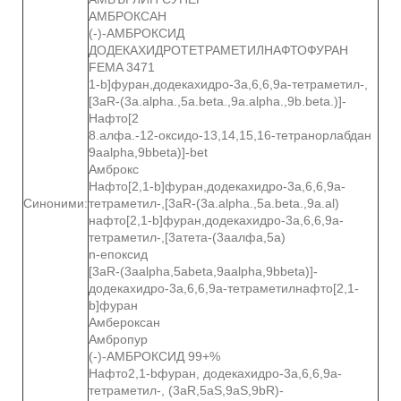
АМБРОКСАН
(-)-АМБРОКСИД
ДОДЕКАХИДРОТЕТРАМЕТИЛНАФТОФУРАН
FEMA 3471
1-b]фуран,додекахидро-3a,6,6,9a-тетраметил-,
[3aR-(3a.alpha.,5a.beta.,9a.alpha.,9b.beta.)]-
Нафто[2
8.алфа.-12-оксидо-13,14,15,16-тетранорлабдан
9aalpha,9bbeta)]-bet
Амброкс
Нафто[2,1-b]фуран,додекахидро-3a,6,6,9a-
Синоними:
тетраметил-,[3aR-(3a.alpha.,5a.beta.,9a.al)
нафто[2,1-b]фуран,додекахидро-3а,6,6,9а-
тетраметил-,[3атета-(3аалфа,5а)
n-епоксид
[3aR-(3aalpha,5abeta,9aalpha,9bbeta)]-
додекахидро-3a,6,6,9a-тетраметилнафто[2,1-
b]фуран
Амбероксан
Амбропур
(-)-АМБРОКСИД 99+%
Нафто2,1-bфуран, додекахидро-3a,6,6,9a-
тетраметил-, (3aR,5aS,9aS,9bR)-