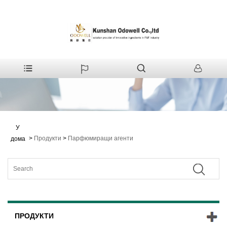
У
>
Продукти
>
Парфюмиращи агенти
дома
ПРОДУКТИ