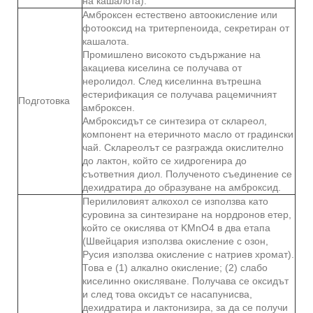
на кашалота).
Амброксен естествено автоокисление или
фотооксид на тритерпеноида, секретиран от
кашалота.
Промишлено високото съдържание на
акациева киселина се получава от
неролидол. След киселинна вътрешна
естерификация се получава рацемичният
Подготовка
амброксен.
Амброксидът се синтезира от склареол,
компонент на етеричното масло от градински
чай. Склареолът се разгражда окислително
до лактон, който се хидрогенира до
съответния диол. Полученото съединение се
дехидратира до образуване на амброксид.
Перилиловият алкохол се използва като
суровина за синтезиране на нордронов етер,
който се окислява от KMnO4 в два етапа
(Швейцария използва окисление с озон,
Русия използва окисление с натриев хромат).
Това е (1) алкално окисление; (2) слабо
киселинно окисляване. Получава се оксидът
и след това оксидът се насапунисва,
дехидратира и лактонизира, за да се получи