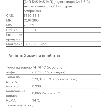
(3aR,5aS,9aS,9bR)-додекахидро-3a,6,6,9a-
тетраметилнафто[2,1-b]фуран
Амброксан
CAS:
6790-58-5
MF:
C16H28O
MW:
236.39
EINECS:
229-861-2
Категории
продукти:
Мол файл:
6790-58-5.мол
Ambrox Химични свойства
Точка на топене
74-76 °C (осветено)
алфа
-30 º (c=1% в толуен)
Точка на
273,9±8,0 °C (прогнозирано)
кипене
плътност
0.939
налягане на
0,066 Pa при 25 ℃
парите
FEMA
3471
температура на