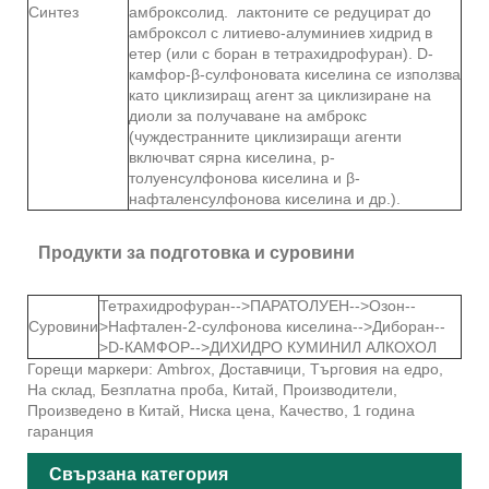
Синтез
амброксолид. лактоните се редуцират до
амброксол с литиево-алуминиев хидрид в
етер (или с боран в тетрахидрофуран). D-
камфор-β-сулфоновата киселина се използва
като циклизиращ агент за циклизиране на
диоли за получаване на амброкс
(чуждестранните циклизиращи агенти
включват сярна киселина, р-
толуенсулфонова киселина и β-
нафталенсулфонова киселина и др.).
Продукти за подготовка и суровини
Тетрахидрофуран-->ПАРАТОЛУЕН-->Озон--
Суровини
>Нафтален-2-сулфонова киселина-->Диборан--
>D-КАМФОР-->ДИХИДРО КУМИНИЛ АЛКОХОЛ
Горещи маркери: Ambrox, Доставчици, Търговия на едро,
На склад, Безплатна проба, Китай, Производители,
Произведено в Китай, Ниска цена, Качество, 1 година
гаранция
Свързана категория