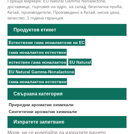
Горещи маркери: EU Natural Gamma Nonalactone,
доставчици, търговия на едро, на склад, безплатна проба,
Китай, производители, Произведено в Китай, ниска цена,
качество, 1 година гаранция
Продуктов етикет
Естествени гама ноналактони на ЕС
гама ноналактон естествен
естествен гама ноналактон
EU Natural
EU Natural Gamma-Nonalactone
гама-ноналактон естествен
Свързана категория
Природни ароматни химикали
Синтетични ароматни химикали
Изпратете запитване
Моля, не се колебайте да изпратите вашето