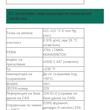
ЕС естествен гама ноналактон химически
свойства
121-122 °C 6 mm Hg
Точка на кипене
(лит.)
0,976 g/mL при 25 °C
плътност
(осветено)
2781 | ГАМА-
FEMA
НОНАЛАКТОН
индекс на
n20/D 1.447 (осветен)
пречупване
Fp
>230 °F
температура на
Да се ​​съхранява под
съхранение
+30°C.
форма
чист
JECFA номер
229
Референция на база
104-61-0 (справка на
данни на CAS
база данни на CAS)
2(3Н)-фуранон,
Справочник по химия
дихидро-5-пентил-(104-
на NIST