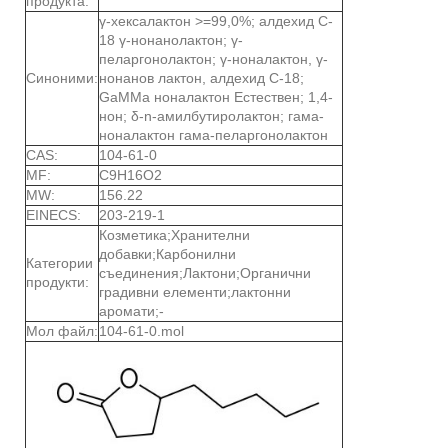
продукта:
γ-хексалактон >=99,0%; алдехид C-
18 γ-нонанолактон; γ-
пеларгонолактон; γ-ноналактон, γ-
Синоними:
нонанов лактон, алдехид C-18;
GaMMa ноналактон Естествен; 1,4-
нон; δ-n-амилбутиролактон; гама-
ноналактон гама-пеларгонолактон
CAS:
104-61-0
MF:
C9H16O2
MW:
156.22
EINECS:
203-219-1
Козметика;Хранителни
добавки;Карбонилни
Категории
съединения;Лактони;Органични
продукти:
градивни елементи;лактонни
аромати;-
Мол файл:
104-61-0.mol