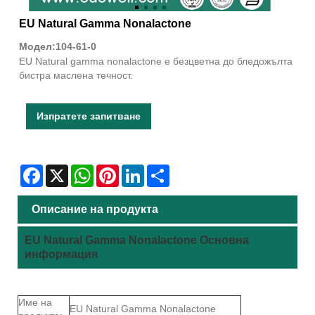
EU Natural Gamma Nonalactone
Модел:104-61-0
EU Natural gamma nonalactone е безцветна до бледожълта
бистра маслена течност.
Изпратете запитване
Facebook
X
WhatsApp
Pinterest
LinkedIn
Share
Описание на продукта
EU Natural Gamma Nonalactone Основна
информация
Име на
EU Natural Gamma Nonalactone