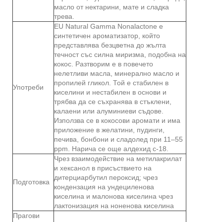
масло от нектарини, мате и сладка
трева.
EU Natural Gamma Nonalactone е
синтетичен ароматизатор, който
представлява безцветна до жълта
течност със силна миризма, подобна на
кокос. Разтворим е в повечето
нелетливи масла, минерално масло и
пропилей гликол. Той е стабилен в
Употреби
киселини и нестабилен в основи и
трябва да се съхранява в стъклени,
калаени или алуминиеви съдове.
Използва се в кокосови аромати и има
приложение в желатини, пудинги,
печива, бонбони и сладолед при 11–55
ppm. Нарича се още алдехид c-18.
Чрез взаимодействие на метилакрилат
и хексанол в присъствието на
дитерциарбутил пероксид; чрез
Подготовка
кондензация на ундециленова
киселина и малонова киселина чрез
лактонизация на ноненова киселина
Прагови