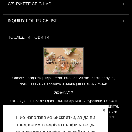
СВЪРЖЕТЕ СЕ С НАС
INQUIRY FOR PRICELIST
ПОСЛЕДНИ НОВИНИ
Odowell гордо стартира Premium Alpha-Amylcinnamaldehyde,
повишаване на аромата и иновации за лични грижи
2025/09/12
Като водещ глобален доставчик на ароматни суровини, Odowell
поддържа основна философия на „ориентирана към иновациите,
X
фокусирани върху качеството“, последователно предоставяйки
превъзходни решения за аромати на клиентите по целия свят.
Ние използваме бисквитки, за да ви
предложим по-добро сърфиране, да