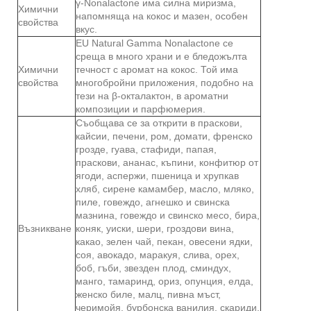
γ-Nonalactone има силна миризма,
Химични
напомняща на кокос и мазен, особен
свойства
вкус.
EU Natural Gamma Nonalactone се
среща в много храни и е бледожълта
Химични
течност с аромат на кокос. Той има
свойства
многобройни приложения, подобно на
тези на β-окталактон, в ароматни
композиции и парфюмерия.
Съобщава се за открити в праскови,
кайсии, печени, ром, домати, френско
грозде, гуава, стафиди, папая,
праскови, ананас, къпини, конфитюр от
ягоди, аспержи, пшеница и хрупкав
хляб, сирене камамбер, масло, мляко,
пиле, говеждо, агнешко и свинска
мазнина, говеждо и свинско месо, бира,
Възникване
коняк, уиски, шери, гроздови вина,
какао, зелен чай, пекан, овесени ядки,
соя, авокадо, маракуя, слива, орех,
боб, гъби, звезден плод, сминдух,
манго, тамаринд, ориз, опунция, елда,
женско биле, малц, пивна мъст,
черимойя, бурбонска ванилия, скариди,