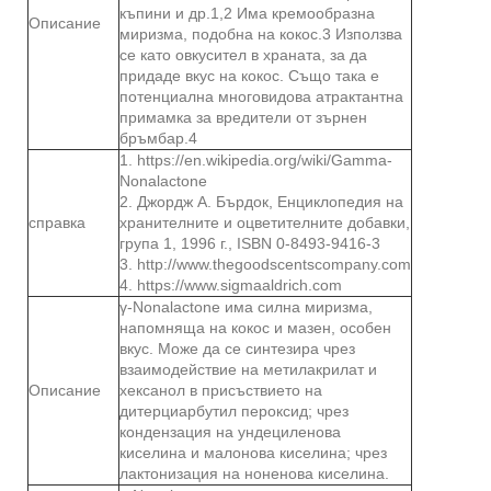
къпини и др.1,2 Има кремообразна
Описание
миризма, подобна на кокос.3 Използва
се като овкусител в храната, за да
придаде вкус на кокос. Също така е
потенциална многовидова атрактантна
примамка за вредители от зърнен
бръмбар.4
1. https://en.wikipedia.org/wiki/Gamma-
Nonalactone
2. Джордж А. Бърдок, Енциклопедия на
справка
хранителните и оцветителните добавки,
група 1, 1996 г., ISBN 0-8493-9416-3
3. http://www.thegoodscentscompany.com
4. https://www.sigmaaldrich.com
γ-Nonalactone има силна миризма,
напомняща на кокос и мазен, особен
вкус. Може да се синтезира чрез
взаимодействие на метилакрилат и
Описание
хексанол в присъствието на
дитерциарбутил пероксид; чрез
кондензация на ундециленова
киселина и малонова киселина; чрез
лактонизация на ноненова киселина.