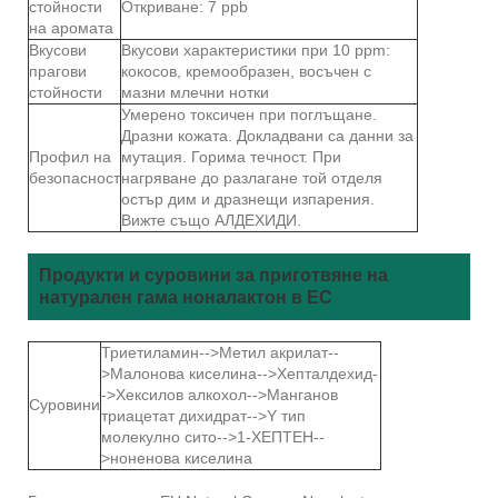
стойности
Откриване: 7 ppb
на аромата
Вкусови
Вкусови характеристики при 10 ppm:
прагови
кокосов, кремообразен, восъчен с
стойности
мазни млечни нотки
Умерено токсичен при поглъщане.
Дразни кожата. Докладвани са данни за
Профил на
мутация. Горима течност. При
безопасност
нагряване до разлагане той отделя
остър дим и дразнещи изпарения.
Вижте също АЛДЕХИДИ.
Продукти и суровини за приготвяне на
натурален гама ноналактон в ЕС
Триетиламин-->Метил акрилат--
>Малонова киселина-->Хепталдехид-
->Хексилов алкохол-->Манганов
Суровини
триацетат дихидрат-->Y тип
молекулно сито-->1-ХЕПТЕН--
>ноненова киселина