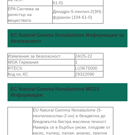
61-0)
EPA Система за
Дихидро-5-пентил-2(3Н)-
регистър на
фуранон (104-61-0)
веществата
ЕС Natural Gamma Nonalactone Информация за
безопасност
Изявления за безопасност
24/25-22
WGK Германия
1
RTECS
LU3675000
Код по ХС
29322090
ЕС Natural Gamma Nonalactone MSDS
Информация
EU Natural Gamma Nonalactone (5-
пентилоксолан-2-он) е безцветна до
бледожълта бистра маслена течност.
Намира се в бърбън уиски, плодове от
касис, пъпеш, папая, ананас, пресни