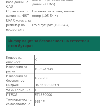
база данни на
данни на CAS)
CAS
Справочник по
Бутанова киселина, етилов
химия на NIST
естер (105-54-4)
EPA Система за
регистър на
Етил бутират (105-54-4)
веществата
Информация за безопасност на естествен
етил бутират
Кодове за
Xi
опасност
Изявления за
10-36/37/38
риска
Изявления за
16-26-36
безопасност
РИДАДР
UN 1180 3/PG 3
WGK Германия
1
RTECS
ET1660000
Температура на
865 °F
самозапалване