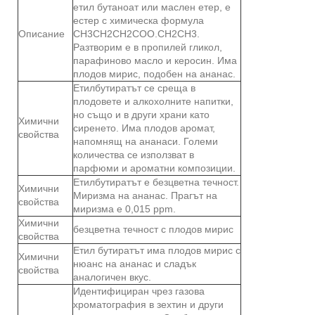
етил бутаноат или маслен етер, е
естер с химическа формула
Описание
CH3CH2CH2COO.CH2CH3.
Разтворим е в пропилей гликол,
парафиново масло и керосин. Има
плодов мирис, подобен на ананас.
Етилбутиратът се среща в
плодовете и алкохолните напитки,
но също и в други храни като
Химични
сиренето. Има плодов аромат,
свойства
напомнящ на ананаси. Големи
количества се използват в
парфюми и ароматни композиции.
Етилбутиратът е безцветна течност.
Химични
Миризма на ананас. Прагът на
свойства
миризма е 0,015 ppm.
Химични
безцветна течност с плодов мирис
свойства
Етил бутиратът има плодов мирис с
Химични
нюанс на ананас и сладък
свойства
аналогичен вкус.
Идентифициран чрез газова
хроматография в зехтин и други