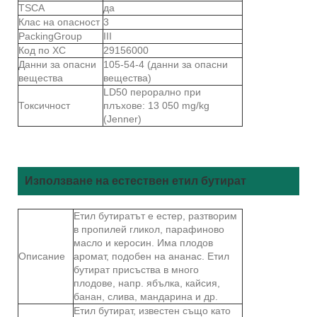
TSCA
да
Клас на опасност
3
PackingGroup
III
Код по ХС
29156000
Данни за опасни
105-54-4 (данни за опасни
вещества
вещества)
LD50 перорално при
Токсичност
плъхове: 13 050 mg/kg
(Jenner)
Използване на естествен етил бутират
Етил бутиратът е естер, разтворим
в пропилей гликол, парафиново
масло и керосин. Има плодов
Описание
аромат, подобен на ананас. Етил
бутират присъства в много
плодове, напр. ябълка, кайсия,
банан, слива, мандарина и др.
Етил бутират, известен също като