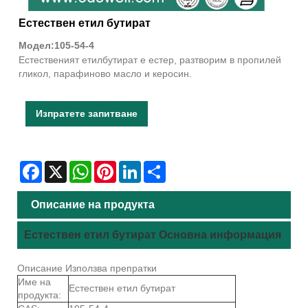
Естествен етил бутират
Модел:105-54-4
Естественият етилбутират е естер, разтворим в пропилей
гликол, парафиново масло и керосин.
Изпратете запитване
Facebook
X
WhatsApp
Pinterest
LinkedIn
Share
Описание на продукта
Естествен етил бутират Основна информация
Описание Използва препратки
Име на
Естествен етил бутират
продукта: