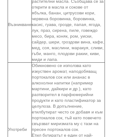
растителни масла. Съобщава се за
открити в масла и сокове от
ябълка, банан, цитрусови кори,
червена боровинка, боровинка,
Възникване
касис, гуава, грозде, папая, ягода,
лук, праз, сирена, пиле, говеждо
месо, бира, коняк, ром, уиски,
сайдер, шери, гроздови вина, кафе,
мед, соя, маслини, маракуя, сливи,
гъби, манго, плодови ракии, киви,
миди и лапа.
Обикновено се използва като
изкуствен аромат, наподобяващ
портокалов сок или ананас в
алкохолни напитки (например
мартини, дайкири и др.), като
разтворител в парфюмерийни
продукти и като пластификатор за
целулоза. В допълнение,
етилбутират често се добавя и към
портокалов сок, тъй като повечето
свързват миризмата му с тази на
Употреби
пресен портокалов сок.
Етил бутиратът е един от най-