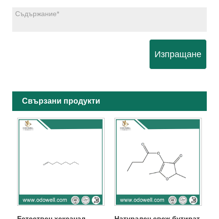
Изпращане
Свързани продукти
Естествен хексанал
Натурален свеж бутират