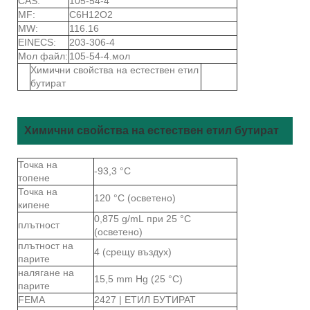
CAS:
105-54-4
MF:
C6H12O2
MW:
116.16
EINECS:
203-306-4
Мол файл:
105-54-4.мол
Химични свойства на естествен етил
бутират
Химични свойства на естествен етил бутират
Точка на
-93,3 °C
топене
Точка на
120 °C (осветено)
кипене
0,875 g/mL при 25 °C
плътност
(осветено)
плътност на
4 (срещу въздух)
парите
налягане на
15,5 mm Hg (25 °C)
парите
FEMA
2427 | ЕТИЛ БУТИРАТ