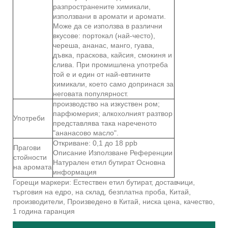
разпространените химикали,
използвани в аромати и аромати.
Може да се използва в различни
вкусове: портокал (най-често),
череша, ананас, манго, гуава,
дъвка, праскова, кайсия, смокиня и
слива. При промишлена употреба
той е и един от най-евтините
химикали, което само допринася за
неговата популярност.
производство на изкуствен ром;
парфюмерия; алкохолният разтвор
Употреби
представлява така нареченото
"ананасово масло".
Откриване: 0,1 до 18 ppb
Прагови
Описание Използване Референции
стойности
Натурален етил бутират Основна
на аромата
информация
Горещи маркери: Естествен етил бутират, доставчици,
търговия на едро, на склад, безплатна проба, Китай,
производители, Произведено в Китай, ниска цена, качество,
1 година гаранция