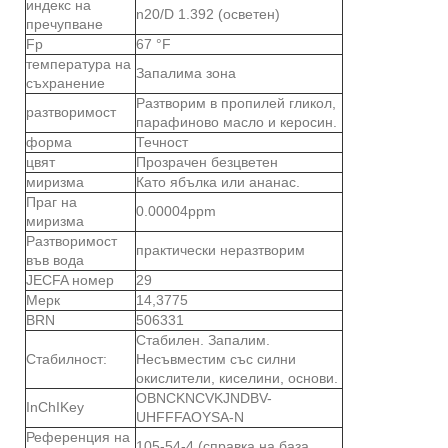
индекс на
n20/D 1.392 (осветен)
пречупване
Fp
67 °F
температура на
Запалима зона
съхранение
Разтворим в пропилей гликол,
разтворимост
парафиново масло и керосин.
форма
Течност
цвят
Прозрачен безцветен
миризма
Като ябълка или ананас.
Праг на
0.00004ppm
миризма
Разтворимост
практически неразтворим
във вода
JECFA номер
29
Мерк
14,3775
BRN
506331
Стабилен. Запалим.
Стабилност:
Несъвместим със силни
окислители, киселини, основи.
OBNCKNCVKJNDBV-
InChIKey
UHFFFAOYSA-N
Референция на
105-54-4 (справка на база