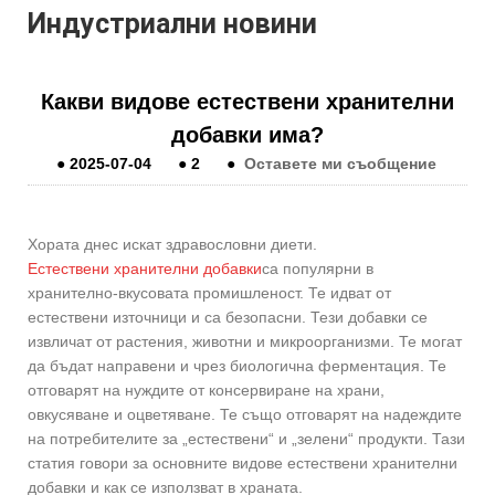
Индустриални новини
Какви видове естествени хранителни
добавки има?
●
2025-07-04
●
2
●
Оставете ми съобщение
Хората днес искат здравословни диети.
Естествени хранителни добавки
са популярни в
хранително-вкусовата промишленост. Те идват от
естествени източници и са безопасни. Тези добавки се
извличат от растения, животни и микроорганизми. Те могат
да бъдат направени и чрез биологична ферментация. Те
отговарят на нуждите от консервиране на храни,
овкусяване и оцветяване. Те също отговарят на надеждите
на потребителите за „естествени“ и „зелени“ продукти. Тази
статия говори за основните видове естествени хранителни
добавки и как се използват в храната.