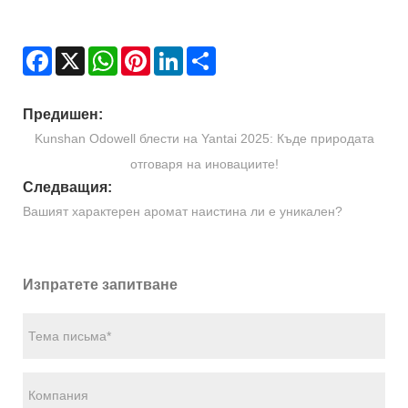
Facebook
X
WhatsApp
Pinterest
LinkedIn
Share
Предишен:
Kunshan Odowell блести на Yantai 2025: Къде природата
отговаря на иновациите!
Следващия:
Вашият характерен аромат наистина ли е уникален?
Изпратете запитване