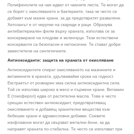
Полифенолите на чая идват от чаените листа. Те могат да
се борят с окисляването и бактериите, така че често се
добавят към мазни храни, за да предотвратят разваляне.
Хитозанът е от черупки на скариди и раци. Образува
антибактериален филм върху храната, използва се за
консервиране на плодове и зеленчуци. Тези естествени
консерванти са безопасни и нетоксични. Те стават добри
заместители на синтетичните.
Антиоксиданти: защита на храната от окисляване
Антиоксидантите спират окисляването на мазнините и
витамините в храната, удължавайки срока на годност.
Екстрактът от розмарин има силна антиоксидантна сила.
Той се използва широко в месо и пържени храни. Витамин
Е (токоферол) идва от растителни масла. Това е често
срещан естествен антиоксидант, предотвратяващ
окисляването и добавящ хранителни вещества към
бебешки храни и здравословни добавки. Соевите
изофлавони могат да свързват метални йони, за да
направят храната по-стабилна. Те често се използват при