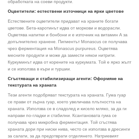
обработката на соеви продукти.
Оцветители: естествени източници на ярки цветове
Естествените оцветители придават на храните богати
цветове. Бета-каротинът идва от моркови и водорасли.
Оцветява напитки и бонбони и е източник на витамин А за
допълнително хранене. Пигментът Monascus се получава
чрез ферментация на Monascus purpureus. Оцветява
месните продукти и може да замести някои нитрити.
Куркуминът идва от корените на куркумата. Той е ярко жълт
и се използва в къри и туршии.
Сгъстяващи и стабилизиращи агенти: Оформяне на
текстурата на храната
Тези агенти подобряват текстурата на храната. Гума гуар
се прави от зърна гуар, което увеличава плътността на
храната. Използва се в сладолед и кисело мляко, за да ги
направи по-гладки и стабилни. Ксантановата гума се
получава чрез микробна ферментация. Той сгъстява
храната дори при ниски нива, често се използва в дресинги
за салати, за да предотврати отделянето. Натриевият