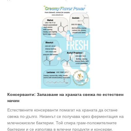
Консерванти: Запазване на храната свежа по естествен
начин
Естествените консерванти помагат на храната да остане
свежа по-дълго. Низинът се получава чрез ферментация на
млечнокисели бактерии. Той спира грам-положителните
бактерии и се използва в млечни продукти и консерви.