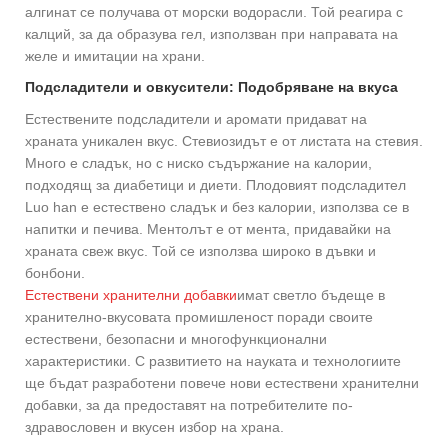
алгинат се получава от морски водорасли. Той реагира с
калций, за да образува гел, използван при направата на
желе и имитации на храни.
Подсладители и овкусители: Подобряване на вкуса
Естествените подсладители и аромати придават на
храната уникален вкус. Стевиозидът е от листата на стевия.
Много е сладък, но с ниско съдържание на калории,
подходящ за диабетици и диети. Плодовият подсладител
Luo han е естествено сладък и без калории, използва се в
напитки и печива. Ментолът е от мента, придавайки на
храната свеж вкус. Той се използва широко в дъвки и
бонбони.
Естествени хранителни добавки
имат светло бъдеще в
хранително-вкусовата промишленост поради своите
естествени, безопасни и многофункционални
характеристики. С развитието на науката и технологиите
ще бъдат разработени повече нови естествени хранителни
добавки, за да предоставят на потребителите по-
здравословен и вкусен избор на храна.