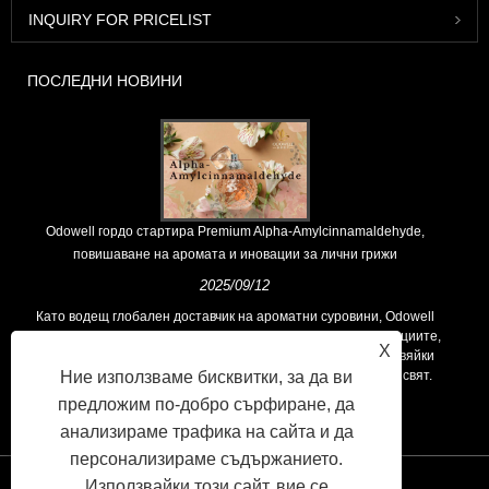
INQUIRY FOR PRICELIST
ПОСЛЕДНИ НОВИНИ
Odowell гордо стартира Premium Alpha-Amylcinnamaldehyde,
повишаване на аромата и иновации за лични грижи
2025/09/12
Като водещ глобален доставчик на ароматни суровини, Odowell
поддържа основна философия на „ориентирана към иновациите,
X
фокусирани върху качеството“, последователно предоставяйки
Ние използваме бисквитки, за да ви
превъзходни решения за аромати на клиентите по целия свят.
предложим по-добро сърфиране, да
анализираме трафика на сайта и да
персонализираме съдържанието.
Използвайки този сайт, вие се