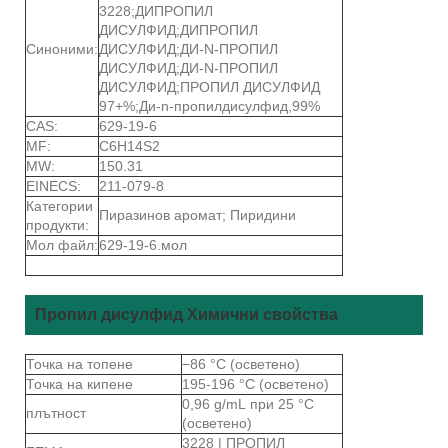
3228;ДИПРОПИЛ
ДИСУЛФИД;ДИПРОПИЛ
Синоними:
ДИСУЛФИД;ДИ-N-ПРОПИЛ
ДИСУЛФИД;ДИ-N-ПРОПИЛ
ДИСУЛФИД;ПРОПИЛ ДИСУЛФИД
97+%;Ди-n-пропилдисулфид,99%
CAS:
629-19-6
MF:
C6H14S2
MW:
150.31
EINECS:
211-079-8
Категории
Пиразинов аромат; Пиридини
продукти:
Мол файл:
629-19-6.мол
Пропил дисулфид Химични свойства
Точка на топене
−86 °C (осветено)
Точка на кипене
195-196 °C (осветено)
0,96 g/mL при 25 °C
плътност
(осветено)
3228 | ПРОПИЛ