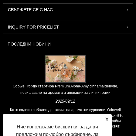
СВЪРЖЕТЕ СЕ С НАС
INQUIRY FOR PRICELIST
ПОСЛЕДНИ НОВИНИ
Odowell гордо стартира Premium Alpha-Amylcinnamaldehyde,
повишаване на аромата и иновации за лични грижи
2025/09/12
Като водещ глобален доставчик на ароматни суровини, Odowell
поддържа основна философия на „ориентирана към иновациите,
X
фокусирани върху качеството“, последователно предоставяйки
Ние използваме бисквитки, за да ви
превъзходни решения за аромати на клиентите по целия свят.
предложим по-добро сърфиране, да