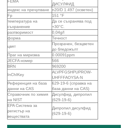
FEMA
ДИСУЛФИД
индекс на пречупване
n20/D 1.497 (осветен)
Fp
151 °F
температура на
Да се ​​съхранява под
съхранение
+30°C.
разтворимост
0,04g/l
форма
Течност
Прозрачен, безцветен
цвят
до бледожълт
Праг на миризма
0.00091ppm
JECFA номер
566
BRN
969200
ALVPFGSHPUPROW-
InChIKey
UHFFFAOYSA-N
Референция на база
629-19-6 (справка на
данни на CAS
база данни на CAS)
Справочник по химия
Дисулфид, дипропил
на NIST
(629-19-6)
EPA Система за
Дипропил дисулфид
регистър на
(629-19-6)
веществата