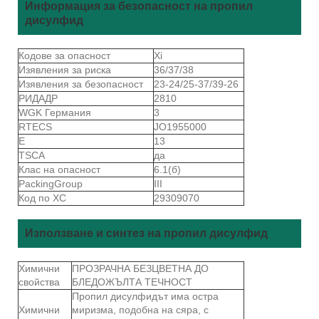
Информация за безопасност на пропил
дисулфид
Кодове за опасност
Xi
Изявления за риска
36/37/38
Изявления за безопасност
23-24/25-37/39-26
РИДАДР
2810
WGK Германия
3
RTECS
JO1955000
Е
13
TSCA
да
Клас на опасност
6.1(б)
PackingGroup
III
Код по ХС
29309070
Използване и синтез на пропил дисулфид
Химични
ПРОЗРАЧНА БЕЗЦВЕТНА ДО
свойства
БЛЕДОЖЪЛТА ТЕЧНОСТ
Пропил дисулфидът има остра
Химични
миризма, подобна на сяра, с