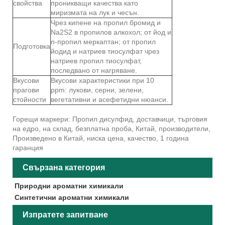
свойства
проникващи качества като
миризмата на лук и чесън.
Чрез кипене на пропил бромид и
Na2S2 в пропилов алкохол; от йод и
n-пропил меркаптан; от пропил
Подготовка
йодид и натриев тиосулфат чрез
натриев пропил тиосулфат,
последвано от нагряване.
Вкусови
Вкусови характеристики при 10
прагови
ppm: лукови, серни, зелени,
стойности
вегетативни и асефетидни нюанси.
Горещи маркери: Пропил дисулфид, доставчици, търговия
на едро, на склад, безплатна проба, Китай, производители,
Произведено в Китай, ниска цена, качество, 1 година
гаранция
Свързана категория
Природни ароматни химикали
Синтетични ароматни химикали
Изпратете запитване