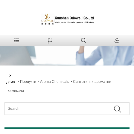
У
>
Продукти
>
Aroma Chemicals
>
Синтетични ароматни
дома
химикали