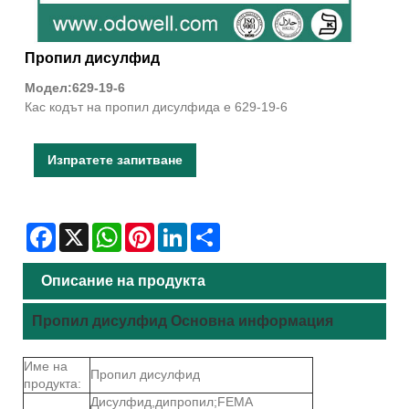
Пропил дисулфид
Модел:629-19-6
Кас кодът на пропил дисулфида е 629-19-6
Изпратете запитване
Facebook
X
WhatsApp
Pinterest
LinkedIn
Share
Описание на продукта
Пропил дисулфид Основна информация
Име на
Пропил дисулфид
продукта:
Дисулфид,дипропил;FEMA