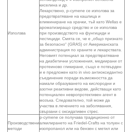
киселина и др.
Лекарствено, p-cymene се използва за
предотвратяване на кашлица и
елиминиране на храчки, тъй като Wellas е
ароматизиращо средство и се използва
Използва
при производството на фунгициди и
пестициди. Смята се, че е „общо признато
за безопасно“ (GRAS) от Американската
администрация по храните и лекарствата.
Неговият потенциал за предотвратяване
на диабетични усложнения, медиирани от
протеиново гликиране, също е потвърден
и е предложен като in vivo антиоксидантно
съединение поради възможността да
намали образуването на кислородни и
азотни реактивни видове, действащи като
потенциален невропротективен агент в
мозъка. Следователно, той може да
участва в лечението на заболявания,
свързани с оксидативен стрес.
p-cymene се получава традиционно от
Производствени
алкилирането на Friedel-Crafts на толуен с
методи
изопропанол или на бензен с метил или