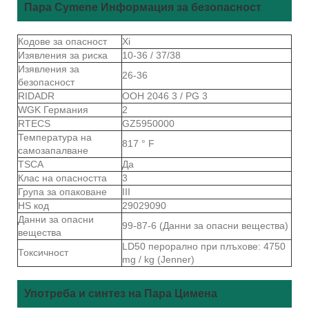
Пара Cymene Информация за безопасност
Кодове за опасност
Xi
Изявления за риска
10-36 / 37/38
Изявления за
26-36
безопасност
RIDADR
ООН 2046 3 / PG 3
WGK Германия
2
RTECS
GZ5950000
Температура на
817 ° F
самозапалване
TSCA
Да
Клас на опасността
3
Група за опаковане
III
HS код
29029090
Данни за опасни
99-87-6 (Данни за опасни вещества)
вещества
LD50 перорално при плъхове: 4750
Токсичност
mg / kg (Jenner)
Употреба и синтез на Пара Цимена