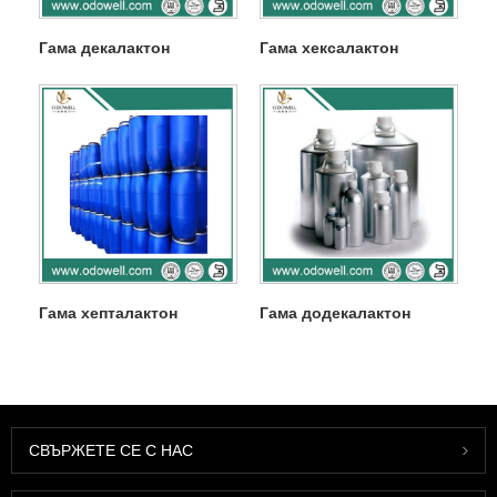
Гама декалактон
Гама хексалактон
Гама хепталактон
Гама додекалактон
СВЪРЖЕТЕ СЕ С НАС