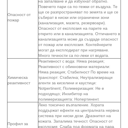
на запалване и да избухнат обратно.
Повечето пари са по-тежки от въздуха. Те
ще се разпространяват по земята и ще се
Опасност от
събират в ниски или ограничени зони
пожар
(канализация, мазета, резервоари).
Опасност от експлозия на парите на
открито или в канализацията. Оттичането в
канализацията може да създаде опасност
от пожар или експлозия. Контейнерите
могат да експлодират при нагряване.
Много течности са по-леки от водата.
Реактивност с вода: Няма реакция;
Реактивност с обикновени материали:
Няма реакция; Стабилност По време на
Химическа
транспорт: Стабилна; Неутрализиращи
реактивност
агенти за киселини и каустици:
Notpertinent; Полимеризация: Не е
подходящо; Инхибитор на
полимеризацията: Нопертинент.
Леко токсично възпаление. Хората
поддържат ефекти на централната нервна
система при ниски дози. Дразнител на
кожата. Запалима течност. Опасност от
Профил за
експлозия: Слаба под формата на пара.