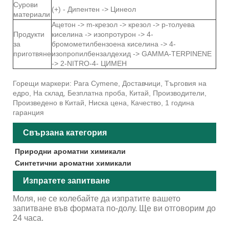
Сурови
(+) - Дипентен -> Цинеол
материали
Ацетон -> m-крезол -> крезол -> p-толуева
Продукти
киселина -> изопротурон -> 4-
за
бромометилбензоена киселина -> 4-
приготвяне
изопропилбензалдехид -> GAMMA-TERPINENE
-> 2-NITRO-4- ЦИМЕН
Горещи маркери: Para Cymene, Доставчици, Търговия на
едро, На склад, Безплатна проба, Китай, Производители,
Произведено в Китай, Ниска цена, Качество, 1 година
гаранция
Свързана категория
Природни ароматни химикали
Синтетични ароматни химикали
Изпратете запитване
Моля, не се колебайте да изпратите вашето
запитване във формата по-долу. Ще ви отговорим до
24 часа.