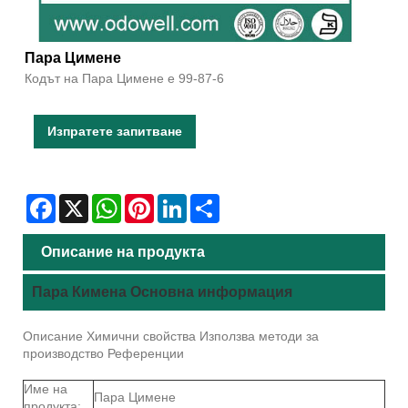
Пара Цимене
Кодът на Пара Цимене е 99-87-6
Изпратете запитване
Facebook
X
WhatsApp
Pinterest
LinkedIn
Share
Описание на продукта
Пара Кимена Основна информация
Описание Химични свойства Използва методи за
производство Референции
Име на
Пара Цимене
продукта: