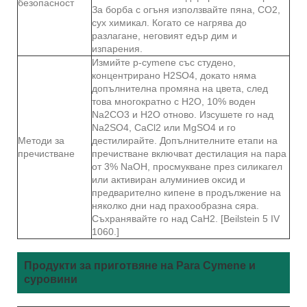
безопасност
За борба с огъня използвайте пяна, CO2,
сух химикал. Когато се нагрява до
разлагане, неговият едър дим и
изпарения.
Измийте p-cymene със студено,
концентрирано H2SO4, докато няма
допълнителна промяна на цвета, след
това многократно с H2O, 10% воден
Na2CO3 и H2O отново. Изсушете го над
Na2SO4, CaCl2 или MgSO4 и го
Методи за
дестилирайте. Допълнителните етапи на
пречистване
пречистване включват дестилация на пара
от 3% NaOH, просмукване през силикагел
или активиран алуминиев оксид и
предварително кипене в продължение на
няколко дни над прахообразна сяра.
Съхранявайте го над CaH2. [Beilstein 5 IV
1060.]
Продукти за приготвяне на Para Cymene и
суровини