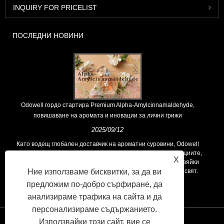
INQUIRY FOR PRICELIST
ПОСЛЕДНИ НОВИНИ
Odowell гордо стартира Premium Alpha-Amylcinnamaldehyde,
повишаване на аромата и иновации за лични грижи
2025/09/12
Като водещ глобален доставчик на ароматни суровини, Odowell
поддържа основна философия на „ориентирана към иновациите,
X
фокусирани върху качеството“, последователно предоставяйки
Ние използваме бисквитки, за да ви
превъзходни решения за аромати на клиентите по целия свят.
предложим по-добро сърфиране, да
анализираме трафика на сайта и да
персонализираме съдържанието.
Използвайки този сайт, вие се