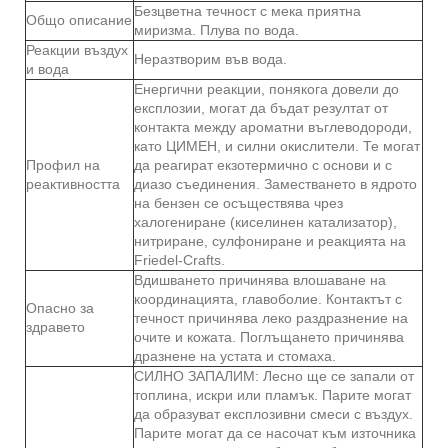
Безцветна течност с мека приятна
Общо описание
миризма. Плува по вода.
Реакции въздух
Неразтворим във вода.
и вода
Енергични реакции, понякога довели до
експлозии, могат да бъдат резултат от
контакта между ароматни въглеводороди,
като ЦИМЕН, и силни окислители. Те могат
Профил на
да реагират екзотермично с основи и с
реактивността
диазо съединения. Заместването в ядрото
на бензен се осъществява чрез
халогениране (киселинен катализатор),
нитриране, сулфониране и реакцията на
Friedel-Crafts.
Вдишването причинява влошаване на
координацията, главоболие. Контактът с
Опасно за
течност причинява леко раздразнение на
здравето
очите и кожата. Поглъщането причинява
дразнене на устата и стомаха.
СИЛНО ЗАПАЛИМ: Лесно ще се запали от
топлина, искри или пламък. Парите могат
да образуват експлозивни смеси с въздух.
Парите могат да се насочат към източника