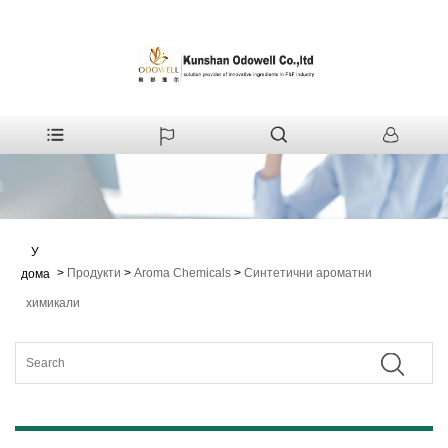
У
>
Продукти
>
Aroma Chemicals
>
Синтетични ароматни
дома
химикали