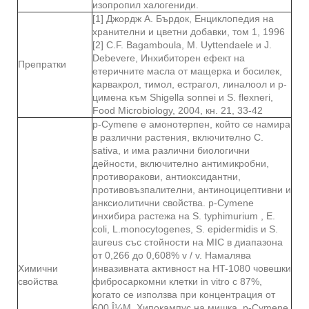
изопропил халогениди.
[1] Джордж А. Бърдок, Енциклопедия на
хранителни и цветни добавки, том 1, 1996
[2] C.F. Bagamboula, M. Uyttendaele и J.
Debevere, Инхибиторен ефект на
Препратки
етеричните масла от мащерка и босилек,
карвакрол, тимол, естрагол, линалоол и р-
цимена към Shigella sonnei и S. flexneri,
Food Microbiology, 2004, кн. 21, 33-42
p-Cymene е амонотерпен, който се намира
в различни растения, включително C.
sativa, и има различни биологични
дейности, включително антимикробни,
противоракови, антиоксидантни,
противовъзпалителни, антиноцицептивни и
анксиолитични свойства. p-Cymene
инхибира растежа на S. typhimurium , E.
coli, L.monocytogenes, S. epidermidis и S.
aureus със стойности на MIC в диапазона
от 0,266 до 0,608% v / v. Намалява
Химични
инвазивната активност на HT-1080 човешки
свойства
фибросаркомни клетки in vitro с 87%,
когато се използва при концентрация от
600 Î¼M. Хипокампус на мишка, p-Cymene