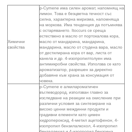
p-Cymene има силен аромат, напомнящ на
лимон. Това е безцветна течност със
силна, характерна миризма, напомняща
на моркова. Има тенденция да потъмнява
с остаряването. Itoccurs се среща
естествено в масло от портокалова кора,
Химични
масло от мандарина, мандарина,
свойства
мандарина, масло от студена вара, масло
от дестилирана кора от вар, листа от
канела и др. 4-изопропилтолуен има
антимикробни свойства. Използва се като
ароматизатор, разрешен за директно
добавяне към храна за консумация от
човека.
p-Cymene е алкилароматичен
въглеводород, използван главно за
изследване на реакции на окисление при
различни условия за синтезиране на
високо ценни междинни продукти и
градивни елементи като цимен
хидропероксид, 4-метил ацетофенон, 4-
изопропил бензилалкохол, 4-изопропил
бензалдехид и 4-изопропил бензоена