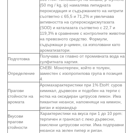
(50 mg / kg, ip) намалява липидната
пероксидация и съдържанието на нитрити
съответно с 65,5 и 71,2% и увеличава
активността на супероксидисмутазата
(SOD) и каталазата съответно с 22,7 и
119,3% в сравнение с контролните животни
на превозното средство. Формули,
съдържащи р-цимен, са използвани като
ароматизатори.
Получава се главно от промивната вода на
Подготовка
сулфитната хартия.
ChEBI: Монотерпен, който е толуен,
Определение
заместен с изопропилова група в позиция
4.
Аромахарактеристики при 1% EtoH: суров
Прагови
химикал, дървесен и подобен на терпи с
стойности на
нотка на оксидиран цитрусов лимон. Има
аромата
пикантни нюанси, напомнящи на кимион,
риган и кориандър
Характеристики на вкуса при 1 до 10 ppm:
Вкусови
терпичен и гранясал с леко дървесни,
прагови
окислени цитрусови нотки. Има подправни
стойности
нюанси на зелен пипер и риган.