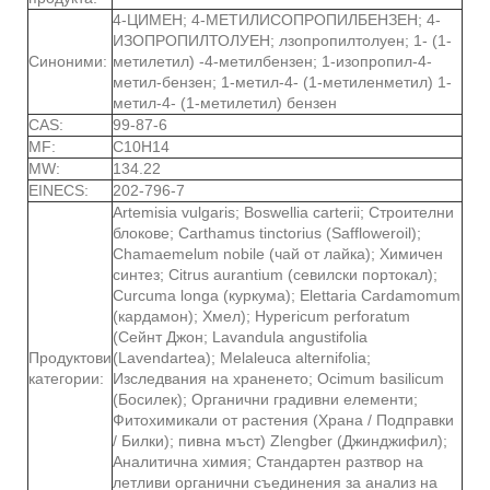
4-ЦИМЕН; 4-МЕТИЛИСОПРОПИЛБЕНЗЕН; 4-
ИЗОПРОПИЛТОЛУЕН; лзопропилтолуен; 1- (1-
Синоними:
метилетил) -4-метилбензен; 1-изопропил-4-
метил-бензен; 1-метил-4- (1-метиленметил) 1-
метил-4- (1-метилетил) бензен
CAS:
99-87-6
MF:
C10H14
MW:
134.22
EINECS:
202-796-7
Artemisia vulgaris; Boswellia carterii; Строителни
блокове; Carthamus tinctorius (Saffloweroil);
Chamaemelum nobile (чай от лайка); Химичен
синтез; Citrus aurantium (севилски портокал);
Curcuma longa (куркума); Elettaria Cardamomum
(кардамон); Хмел); Hypericum perforatum
(Сейнт Джон; Lavandula angustifolia
Продуктови
(Lavendartea); Melaleuca alternifolia;
категории:
Изследвания на храненето; Ocimum basilicum
(Босилек); Органични градивни елементи;
Фитохимикали от растения (Храна / Подправки
/ Билки); пивна мъст) Zlengber (Джинджифил);
Аналитична химия; Стандартен разтвор на
летливи органични съединения за анализ на