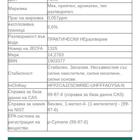
Мек, приятен; ароматен, тип
Миризма
разтворител.
Праг на миризма
0,057ppm
експлозивна
5,6%
граница
Разтворимост във
ПРАКТИЧЕСКИ НЕразтворим
вода
Номер на JECFA
1325
Мерк
14,2763
BRN
1903377
Стабилен. Запалим. Несъвместим със
Стабилност:
силни окислители, силни киселини,
силни основи.
InChIKey
HFPZCAJZSCWRBC-UHFFFAOYSA-N
Справка за база
99-87-6 (справка за база данни CAS)
данни на CAS
Справка за химия
Бензен, 1-метил-4- (1-метилетил) - (99-
на NIST
87-6)
EPA система за
регистрация на
p-Cymene (99-87-6)
вещества