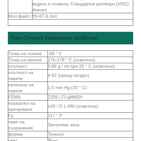
водата и почвата; Стандартни разтвори (VOC);
Arenes
Мол файл:
99-87-6.mol
Para Cymene Химически свойства
Точка на топене
-68 ° С
Точка на кипене
176-178 ° C (осветено)
плътност
0,86 g / ml при 25 ° C (осветено)
плътност на
4.62 (срещу въздух)
парите
налягане на
1,5 mm Hg (20 ° C)
парите
FEMA
2356 | П-ЦИМЕН
показател на
n20 / D 1.490 (осветена)
пречупване
Fp
117 ° F
темп на
Запалима зона
съхранение
форма
Течност
цвят
Ясно