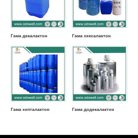
Гама декалактон
Гама хексалактон
Гама хепталактон
Гама додекалактон