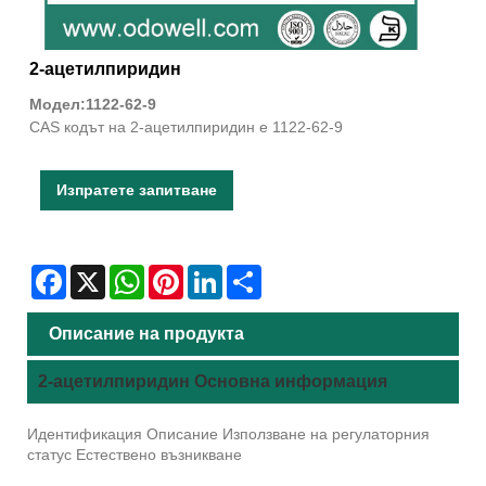
2-ацетилпиридин
Модел:1122-62-9
CAS кодът на 2-ацетилпиридин е 1122-62-9
Изпратете запитване
Facebook
X
WhatsApp
Pinterest
LinkedIn
Share
Описание на продукта
2-ацетилпиридин Основна информация
Идентификация Описание Използване на регулаторния
статус Естествено възникване