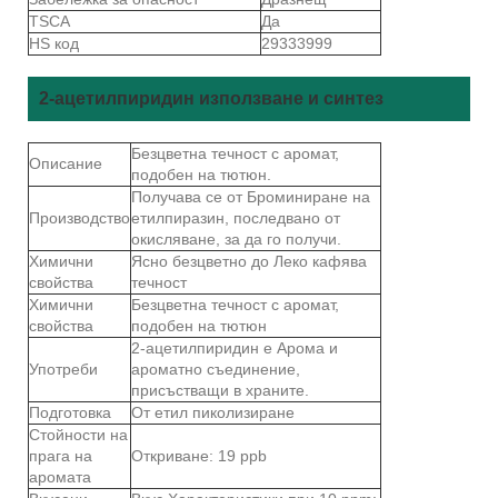
TSCA
Да
HS код
29333999
2-ацетилпиридин използване и синтез
Безцветна течност с аромат,
Описание
подобен на тютюн.
Получава се от Броминиране на
Производство
етилпиразин, последвано от
окисляване, за да го получи.
Химични
Ясно безцветно до Леко кафява
свойства
течност
Химични
Безцветна течност с аромат,
свойства
подобен на тютюн
2-ацетилпиридин е Арома и
Употреби
ароматно съединение,
присъстващи в храните.
Подготовка
От етил пиколизиране
Стойности на
прага на
Откриване: 19 ppb
аромата