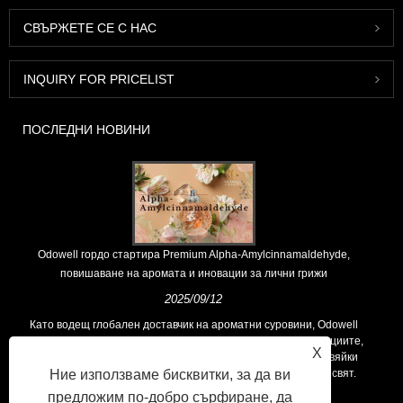
СВЪРЖЕТЕ СЕ С НАС
INQUIRY FOR PRICELIST
ПОСЛЕДНИ НОВИНИ
Odowell гордо стартира Premium Alpha-Amylcinnamaldehyde,
повишаване на аромата и иновации за лични грижи
2025/09/12
Като водещ глобален доставчик на ароматни суровини, Odowell
поддържа основна философия на „ориентирана към иновациите,
X
фокусирани върху качеството“, последователно предоставяйки
Ние използваме бисквитки, за да ви
превъзходни решения за аромати на клиентите по целия свят.
предложим по-добро сърфиране, да