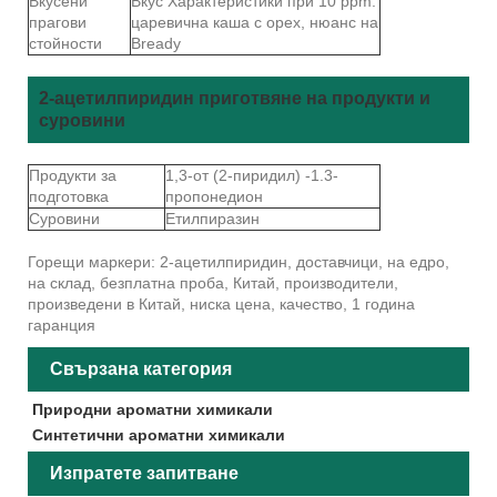
Вкусени
Вкус Характеристики при 10 ppm:
прагови
царевична каша с орех, нюанс на
стойности
Bready
2-ацетилпиридин приготвяне на продукти и
суровини
Продукти за
1,3-от (2-пиридил) -1.3-
подготовка
пропонедион
Суровини
Етилпиразин
Горещи маркери: 2-ацетилпиридин, доставчици, на едро,
на склад, безплатна проба, Китай, производители,
произведени в Китай, ниска цена, качество, 1 година
гаранция
Свързана категория
Природни ароматни химикали
Синтетични ароматни химикали
Изпратете запитване