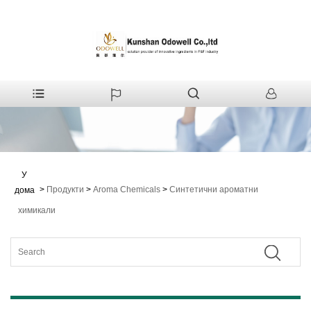
У
>
Продукти
>
Aroma Chemicals
>
Синтетични ароматни
дома
химикали