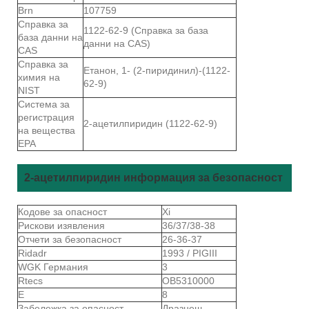
Brn
107759
Справка за
1122-62-9 (Справка за база
база данни на
данни на CAS)
CAS
Справка за
Етанон, 1- (2-пиридинил)-(1122-
химия на
62-9)
NIST
Система за
регистрация
2-ацетилпиридин (1122-62-9)
на вещества
EPA
2-ацетилпиридин информация за безопасност
Кодове за опасност
Xi
Рискови изявления
36/37/38-38
Отчети за безопасност
26-36-37
Ridadr
1993 / PIGIII
WGK Германия
3
Rtecs
OB5310000
Е
8
Забележка за опасност
Дразнещ