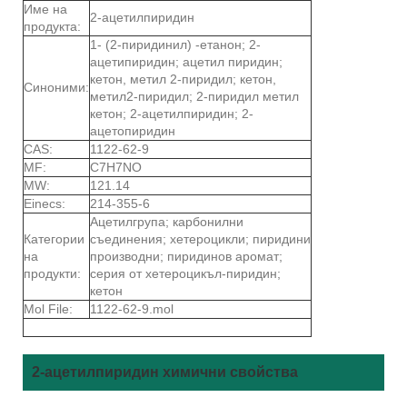
Име на
2-ацетилпиридин
продукта:
1- (2-пиридинил) -етанон; 2-
ацетипиридин; ацетил пиридин;
кетон, метил 2-пиридил; кетон,
Синоними:
метил2-пиридил; 2-пиридил метил
кетон; 2-ацетилпиридин; 2-
ацетопиридин
CAS:
1122-62-9
MF:
C7H7NO
MW:
121.14
Einecs:
214-355-6
Ацетилгрупа; карбонилни
Категории
съединения; хетероцикли; пиридини
на
производни; пиридинов аромат;
продукти:
серия от хетероцикъл-пиридин;
кетон
Mol File:
1122-62-9.mol
2-ацетилпиридин химични свойства