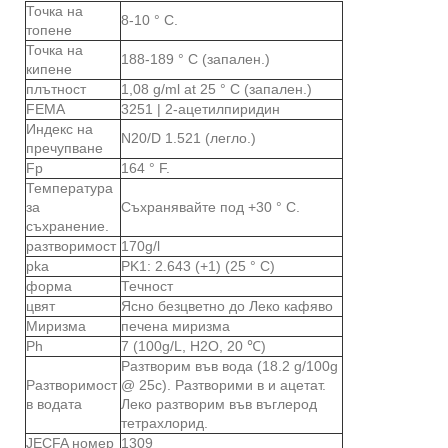
Точка на
8-10 ° C.
топене
Точка на
188-189 ° C (запален.)
кипене
плътност
1,08 g/ml at 25 ° C (запален.)
FEMA
3251 | 2-ацетилпиридин
Индекс на
N20/D 1.521 (легло.)
пречупване
Fp
164 ° F.
Температура
за
Съхранявайте под +30 ° C.
съхранение.
разтворимост
170g/l
pka
PK1: 2.643 (+1) (25 ° C)
форма
Течност
цвят
Ясно безцветно до Леко кафяво
Миризма
печена миризма
Ph
7 (100g/L, H2O, 20 ℃)
Разтворим във вода (18.2 g/100g
Разтворимост
@ 25c). Разтворими в и ацетат.
в водата
Леко разтворим във въглерод
тетрахлорид.
JECFA номер
1309