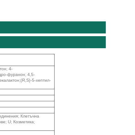
он; 4-
о-фуранон; 4,5-
алактон;(R,S)-5-хептил-
единения; Клетъчна
ве; U; Козметика;