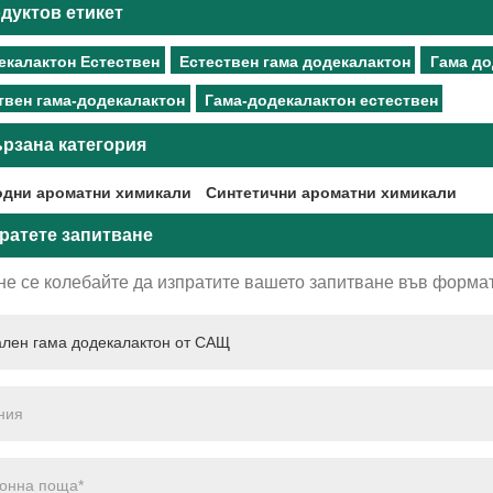
дуктов етикет
екалактон Естествен
Естествен гама додекалактон
Гама до
твен гама-додекалактон
Гама-додекалактон естествен
рзана категория
дни ароматни химикали
Синтетични ароматни химикали
ратете запитване
не се колебайте да изпратите вашето запитване във формат