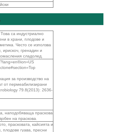
йски
Щ
 Това са индустриално
ни в храни, плодове и
метика. Често се използва
и, ирискоч, гренадин и
скомасления сладолед.
09?lang=en®ion=US
actone#section=Top
рмация за производство на
ат от пермеабилизирани
robiology 79.8(2013): 2636-
ма, наподобяваща праскова
добен на праскова.
то, прасковата, кайсията и
, плодове гуава, пресни