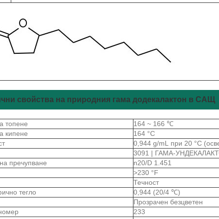
чни свойства на природния гама додекалактон в САЩ
на топене
164 ~ 166 ℃
на кипене
164 °C
ст
0,944 g/mL при 20 °C (осв
3091 | ГАМА-УНДЕКАЛАК
 на пречупване
n20/D 1.451
>230 °F
Течност
ично тегло
0,944 (20/4 ℃)
Прозрачен безцветен
номер
233