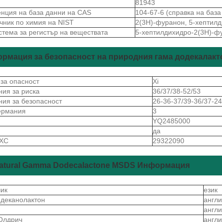
81943
нция на база данни на CAS
104-67-6 (справка на баз
чник по химия на NIST
2(3Н)-фуранон, 5-хептилд
стема за регистър на веществата
5-хептилдихидро-2(3Н)-фу
рмация за безопасност на природния гама додекалак
 за опасност
Xi
ния за риска
36/37/38-52/53
ния за безопасност
26-36-37/39-36/37-24
ермания
3
S
YQ2485000
да
 ХС
29322090
atural Gamma Dodecalactone MSDS Информация
чик
език
ндеканолактон
англи
англи
Олдрич
англи