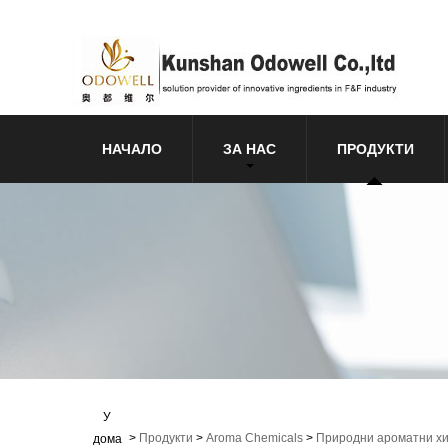
НАЧАЛО
ЗА НАС
ПРОДУКТИ
У
>
Продукти
>
Aroma Chemicals
>
Природни ароматни х
дома