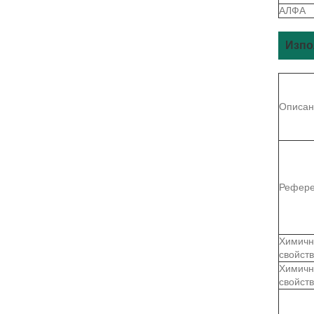
АЛФА
Изпо
Описан
Рефер
Химичн
свойст
Химичн
свойст