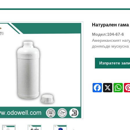
Натурален гама
Модел:104-67-6
Американският нату
донякъде мускусна 
Изпратете зап
Facebook
X
Wha