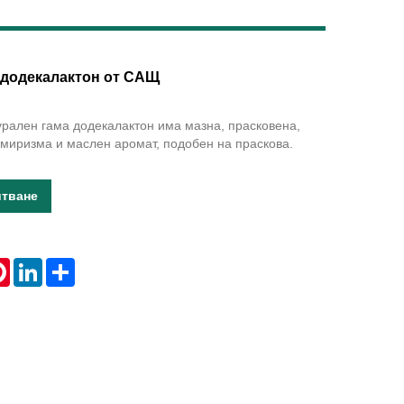
Live
 додекалактон от САЩ
рален гама додекалактон има мазна, прасковена,
миризма и маслен аромат, подобен на праскова.
итване
tsApp
Pinterest
LinkedIn
Share