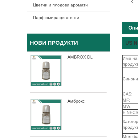
Цветни и плодови аромати
Парфюмиращи агенти
Опи
НОВИ ПРОДУКТИ
US N
AMBROX DL
Име на
продукт
Синони
CAS:
MF:
Амброкс
MW:
EINECS
Катего
продукт
Мол фа