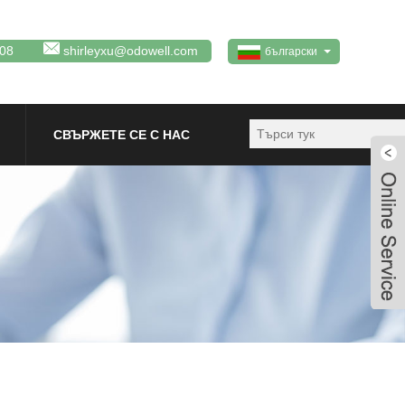
08
shirleyxu@odowell.com
български
СВЪРЖЕТЕ СЕ С НАС