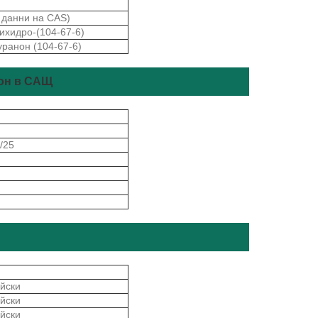
а данни на CAS)
ихидро-(104-67-6)
ранон (104-67-6)
тон в САЩ
/25
йски
йски
йски