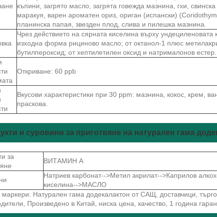
ване
къпини, загрято масло, загрята говежда мазнина, гхи, свинска
маракуя, варен ароматен ориз, ориган (испански) (Coridothymu
планинска папая, звезден плод, слива и пилешка мазнина.
Чрез действието на сярната киселина върху ундециленовата 
овка
изходна форма рициново масло; от октанол-1 плюс метилакри
бутилпероксид; от хептилетилен оксид и натрималонов естер.
и
сти
Откриване: 60 ppb
мата
и
Вкусови характеристики при 30 ppm: мазнина, кокос, крем, ва
и
праскова.
сти
укти и суровини за приготвяне на натурален гама дод
ти за
ВИТАМИН А
вяне
Натриев карбонат-->Метил акрилат-->Каприлов алко
ни
киселина-->МАСЛО
маркери: Натурален гама додекалактон от САЩ, доставчици, търгов
дители, Произведено в Китай, ниска цена, качество, 1 година гара