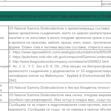
англи
лзване и синтез на естествен гама додекалактон в СА
US Natural Gamma Dodecalactone е ароматизираща съставка.
важни ароматични съединения, които са широко разпростране
ие
напитки и се използват в много плодови ароматни храни и коз
в аромати на праскова, кайсия, круша, клен, кокос, тропическ
фурми. Освен това е летлива вкусова съставка, открита в ни
1. https://www.sigmaaldrich.com/catalog/product/aldrich/w3091
2. https://pubchem.ncbi.nlm.nih.gov/compound/Gamma-undecal
3. http://www.thegoodscentscompany.com/data/rw1000822.html
енции
4. An, J. U., Y. C. Joo и D. K. Oh. „Нов процес на биотрансфо
ароматното съединение γ-додекалактон от 10-хидроксистеар
липоферни клетки на Waltomyces.“ Applied & Environmental Mic
2641.
и
US Natural Gamma Dodecalactone е бистра безцветна течност
ва
и
US Natural Gamma Dodecalactone има силна, плодова мириз
ва
(особено при разреждане). Има остър и сладък вкус, също по
Съобщава се за открит в хидролизирания соев протеин, масло
маракуята. Съобщава се също, че се намира в пресни ябълки