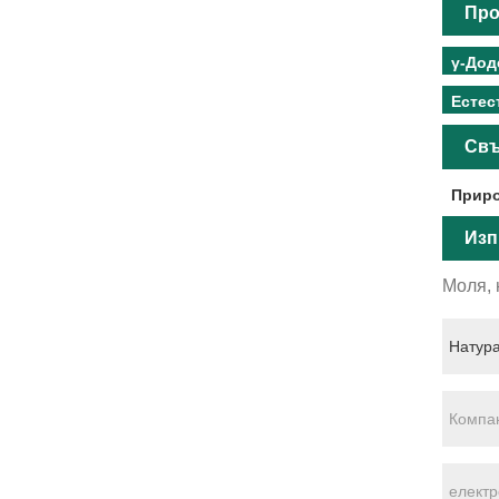
Про
γ-Дод
Естес
Свъ
Приро
Изп
Моля, 