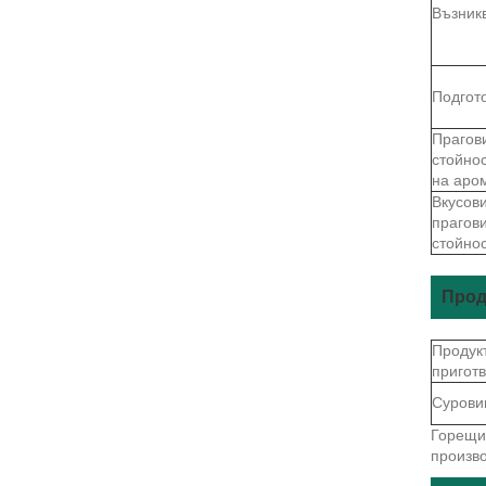
Възник
Подгот
Прагов
стойно
на аро
Вкусов
прагов
стойно
Прод
Продук
пригот
Сурови
Горещи 
произво