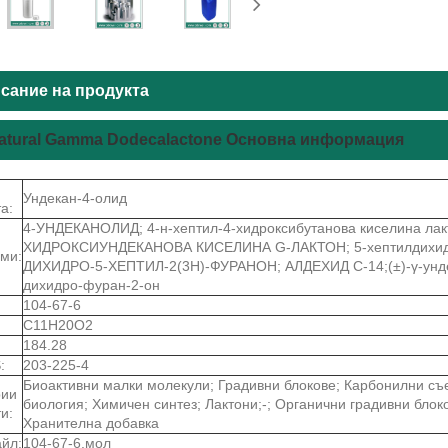
сание на продукта
atural Gamma Dodecalactone Основна информация
Ундекан-4-олид
а:
4-УНДЕКАНОЛИД; 4-н-хептил-4-хидроксибутанова киселина лакт
ХИДРОКСИУНДЕКАНОВА КИСЕЛИНА G-ЛАКТОН; 5-хептилдихидр
ми:
ДИХИДРО-5-ХЕПТИЛ-2(3Н)-ФУРАНОН; АЛДЕХИД C-14;(±)-γ-ундек
дихидро-фуран-2-он
104-67-6
C11H20O2
184.28
:
203-225-4
Биоактивни малки молекули; Градивни блокове; Карбонилни съ
рии
биология; Химичен синтез; Лактони;-; Органични градивни блоко
и:
Хранителна добавка
йл:
104-67-6.мол