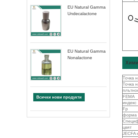
EU Natural Gamma
Undecalactone
EU Natural Gamma
Nonalactone
Хими
Точка 
Точка 
плътно
FEMA
Всички нови продукти
индекс
Fp
форма
Специф
цвят
JECFA 