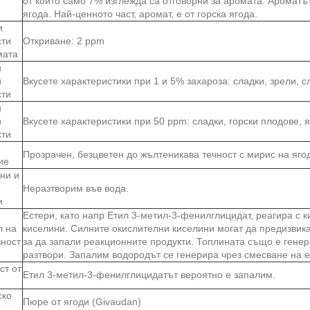
от които само 7% изглежда са отговорни за аромата. Ароматът
ягода. Най-ценното част, аромат, е от горска ягода.
и
сти
Откриване: 2 ppm
мата
и
и
Вкусете характеристики при 1 и 5% захароза: сладки, зрели, с
сти
и
и
Вкусете характеристики при 50 ppm: сладки, горски плодове,
сти
Прозрачен, безцветен до жълтеникава течност с мирис на яго
ие
ни и
Неразтворим във вода.
и
Естери, като напр Етил 3-метил-3-фенилглицидат, реагира с к
 на
киселини. Силните окислителни киселини могат да предизвика
вност
за да запали реакционните продукти. Топлината също е генер
разтвори. Запалим водородът се генерира чрез смесване на е
ст от
Етил 3-метил-3-фенилглицидатът вероятно е запалим.
ско
Пюре от ягоди (Givaudan)