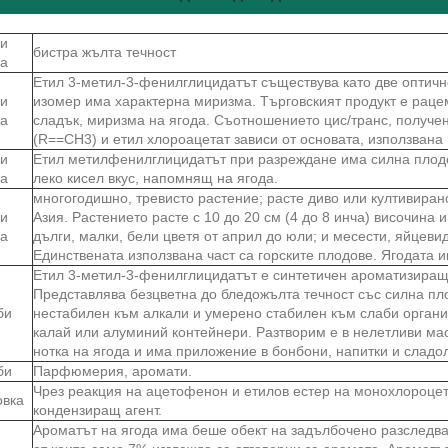
и
бистра жълта течност
ва
Етил 3-метил-3-фенилглицидатът съществува като две оптично
и
изомер има характерна миризма. Търговският продукт е раце
ва
сладък, миризма на ягода. Съотношението цис/транс, получе
(R==CH3) и етил хлороацетат зависи от основата, използвана 
и
Етил метилфенилглицидатът при разреждане има силна плодо
ва
леко кисел вкус, напомнящ на ягода.
многогодишно, тревисто растение; расте диво или култивира
и
Азия. Растението расте с 10 до 20 см (4 до 8 инча) височин
ва
дълги, малки, бели цветя от април до юли; и месести, яйцеви
Единствената използвана част са горските плодове. Ягодата и
Етил 3-метил-3-фенилглицидатът е синтетичен ароматизиращ а
Представлява безцветна до бледожълта течност със силна пл
би
нестабилен към алкали и умерено стабилен към слаби органич
калай или алуминий контейнери. Разтворим е в нелетливи мас
нотка на ягода и има приложение в бонбони, напитки и сладо
би
Парфюмерия, аромати.
Чрез реакция на ацетофенон и етилов естер на монохлороцет
овка
кондензиращ агент.
Ароматът на ягода има беше обект на задълбочено разследв