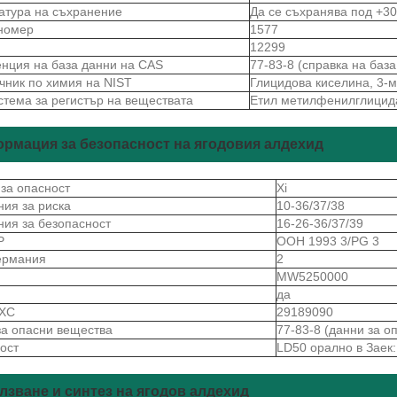
атура на съхранение
Да се ​​съхранява под +3
номер
1577
12299
нция на база данни на CAS
77-83-8 (справка на баз
чник по химия на NIST
Глицидова киселина, 3-м
стема за регистър на веществата
Етил метилфенилглицида
рмация за безопасност на ягодовия алдехид
 за опасност
Xi
ния за риска
10-36/37/38
ния за безопасност
16-26-36/37/39
Р
ООН 1993 3/PG 3
ермания
2
S
MW5250000
да
 ХС
29189090
за опасни вещества
77-83-8 (данни за о
ост
LD50 орално в Заек:
лзване и синтез на ягодов алдехид