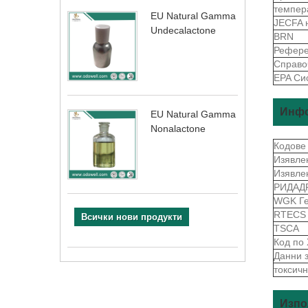
темпер
EU Natural Gamma
JECFA 
Undecalactone
BRN
Рефере
Справо
EPA Си
Инфо
EU Natural Gamma
Nonalactone
Кодове
Изявле
Изявле
РИДАД
WGK Г
RTEC
Всички нови продукти
TSCA
Код по
Данни 
токсичн
Изпо