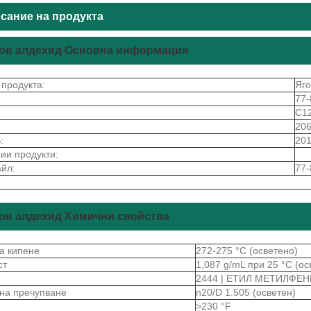
сание на продукта
ов алдехид Основна информация
 продукта:
Яго
77-
C1
206
:
201
ии продукти:
йл:
77-
ов алдехид Химични свойства
на кипене
272-275 °C (осветено)
ст
1,087 g/mL при 25 °C (ос
2444 | ЕТИЛ МЕТИЛФЕ
 на пречупване
n20/D 1.505 (осветен)
>230 °F