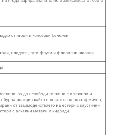
 на ягода варира значително в зависимост от сорта
ладко от ягоди и консерви бележки.
 ягоди, плодове, тути-фрути и флорални нюанси
да.
иселини, за да освободи топлина с алкохоли и
т бурна реакция който е достатъчно екзотермичен,
ирани от взаимодействието на естери с каустични
стери с алкални метали и хидриди.