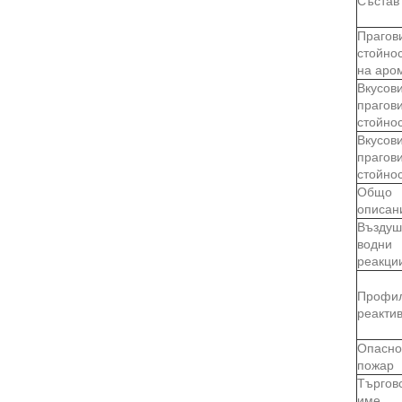
Състав
Прагов
стойно
на аро
Вкусов
прагов
стойно
Вкусов
прагов
стойно
Общо
описан
Въздуш
водни
реакци
Профил
реакти
Опасно
пожар
Търгов
име