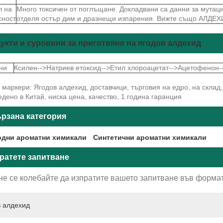
 на
Много токсичен от поглъщане. Докладвани са данни за мутаци
сност
отделя остър дим и дразнещи изпарения. Вижте също АЛДЕХ
укти и суровини за приготвяне на ягодов алдехид
ни
Ксилен-->Натриев етоксид-->Етил хлороацетат-->Ацетофенон
маркери: Ягодов алдехид, доставчици, търговия на едро, на склад,
дено в Китай, ниска цена, качество, 1 година гаранция
рзана категория
дни ароматни химикали
Синтетични ароматни химикали
ратете запитване
не се колебайте да изпратите вашето запитване във формат