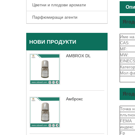
Цветни и плодови аромати
Опи
Парфюмиращи агенти
Ягод
Име на
НОВИ ПРОДУКТИ
CAS:
MF:
MW:
AMBROX DL
EINECS
Категор
Мол фа
Ягод
Амброкс
Точка 
плътно
FEMA
индекс
Fp