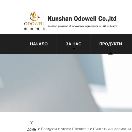
НАЧАЛО
ЗА НАС
ПРОДУКТИ
У
>
Продукти
>
Aroma Chemicals
>
Синтетични ароматни
дома