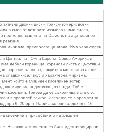
 активни двойки цис- и транс-изомери; всеки
мична смес от четирите изомера и има силен,
но при кондензацията на Darzens на ацетофенон
в реакция.
ва миризма, предполагаща ягода. Има характерен,
но в Централна–Южна Европа, Север Америка и
а и има дебели коренища; коренови листа с цъфтящи
дни, червени плодове, покрити с множество ахени.
ма сладко-кисел вкус и характерна миризма.
гент, който е глициден киселинен естер.
одова миризма подсказващ за ягоди. Той е
ни киселини. Трябва да се съхранява в стъкло,
ла и в пропилей гликол. Използва се в аромати за
лед при 6–20 ppm. Нарича се още алдехид c-16.
на киселина в присъствието на алкален
ане. Няколко компонента са били идентифицирани,