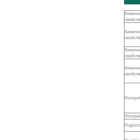
Химичн
свойст
Химичн
свойст
Химичн
свойст
Химичн
свойст
Употре
Употре
Подгот