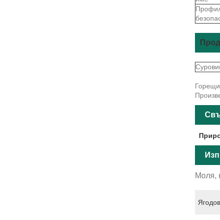
Профил
безопа
Прод
Сурови
Горещи 
Произве
Свъ
Приро
Изп
Моля, 