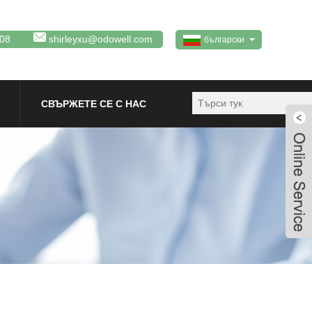
08
shirleyxu@odowell.com
български
СВЪРЖЕТЕ СЕ С НАС