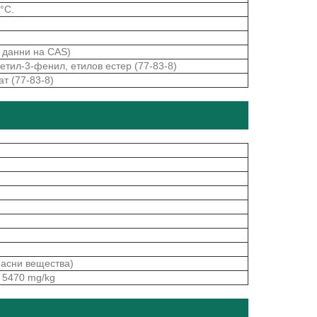
0°C.
а данни на CAS)
етил-3-фенил, етилов естер (77-83-8)
т (77-83-8)
пасни вещества)
 5470 mg/kg