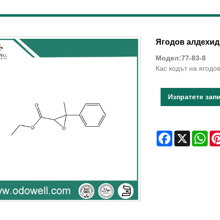
Ягодов алдехид
Модел:77-83-8
Кас кодът на ягодо
Изпратете зап
Facebook
X
Wha