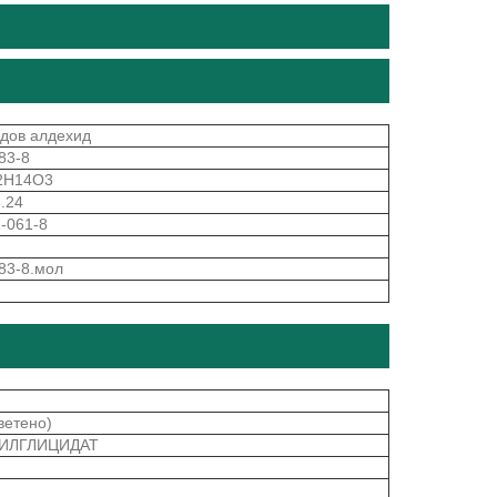
дов алдехид
83-8
2H14O3
.24
-061-8
83-8.мол
ветено)
НИЛГЛИЦИДАТ