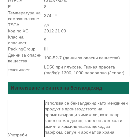
RTECS
CU4375000
Е
8
Температура на
374 °F
самозапалване
TSCA
да
Код по ХС
2912 21 00
Клас на
9
опасност
PackingGroup
III
Данни за опасни
100-52-7 (данни за опасни вещества)
вещества
LD50 при плъхове, Гвинея прасета
токсичност
(mg/kg): 1300, 1000 перорално (Jenner)
Използване и синтез на бензалдехид
Използва се бензалдехид като междинен
продукт в производството на
ароматизиращи химикали, като напр
канелен малдехид, канелен алкохол и
амил- и хексилцинамалдехид за
парфюм, сапун и аромат за храна;
Употреби