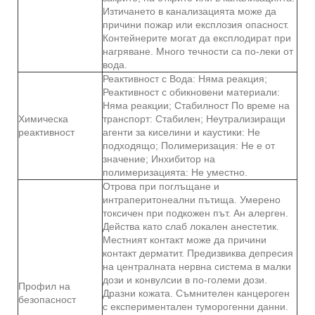
Изтичането в канализацията може да
причини пожар или експлозия опасност.
Контейнерите могат да експлодират при
нагряване. Много течности са по-леки от
вода.
Реактивност с Вода: Няма реакция;
Реактивност с обикновени материали:
Няма реакции; Стабилност По време на
Химическа
транспорт: Стабилен; Неутрализиращи
реактивност
агенти за киселини и каустики: Не
подходящо; Полимеризация: Не е от
значение; Инхибитор на
полимеризацията: Не уместно.
Отрова при поглъщане и
интраперитонеални пътища. Умерено
токсичен при подкожен път. Ан алерген.
Действа като слаб локален анестетик.
Местният контакт може да причини
контакт дерматит. Предизвиква депресия
на централната нервна система в малки
дози и конвулсии в по-големи дози.
Профил на
Дразни кожата. Съмнителен канцероген
безопасност
с експериментален туморогенни данни.