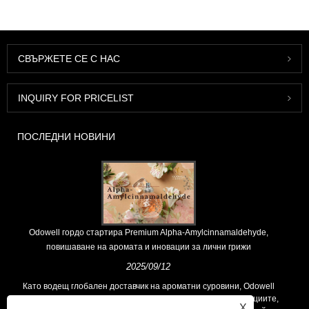
СВЪРЖЕТЕ СЕ С НАС
INQUIRY FOR PRICELIST
ПОСЛЕДНИ НОВИНИ
Odowell гордо стартира Premium Alpha-Amylcinnamaldehyde,
повишаване на аромата и иновации за лични грижи
2025/09/12
Като водещ глобален доставчик на ароматни суровини, Odowell
поддържа основна философия на „ориентирана към иновациите,
X