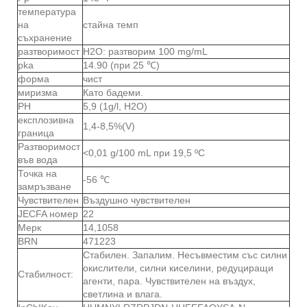
температура
на
стайна темп
съхранение
разтворимост
H2O: разтворим 100 mg/mL
pka
14.90 (при 25 ℃)
форма
чист
миризма
Като бадеми.
PH
5,9 (1g/l, H2O)
експлозивна
1,4-8,5%(V)
граница
Разтворимост
<0,01 g/100 mL при 19,5 ºC
във вода
Точка на
-56 ℃
замръзване
Чувствителен
Въздушно чувствителен
JECFA номер
22
Мерк
14,1058
BRN
471223
Стабилен. Запалим. Несъвместим със силни
окислители, силни киселини, редуциращи
Стабилност:
агенти, пара. Чувствителен на въздух,
светлина и влага.