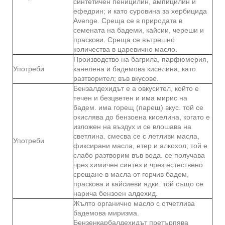
синтетичен пеницилин, ампицилин и
ефедрин; и като суровина за хербицида
Avenge. Среща се в природата в
семената на бадеми, кайсии, череши и
праскови. Среща се вътрешно
количества в царевично масло.
Производство на багрила, парфюмерия,
Употреби
канелена и бадемова киселина, като
разтворител; във вкусове.
Бензалдехидът е a овкусител, който е
течен и безцветен и има мирис на
бадем. има горещ (парещ) вкус. той се
окислява до бензоена киселина, когато е
изложен на въздух и се влошава на
светлина. смесва се с летливи масла,
Употреби
фиксирани масла, етер и алкохол; той е
слабо разтворим във вода. се получава
чрез химичен синтез и чрез естествено
срещане в масла от горчив бадем,
праскова и кайсиеви ядки. той също се
нарича бензоен алдехид.
Жълто органично масло с отчетлива
бадемова миризма.
Бензенкарбалдехидът претърпява