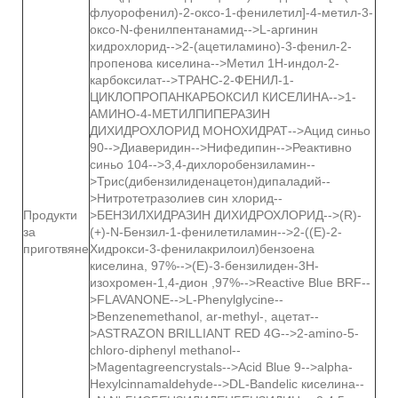
флуорофенил)-2-оксо-1-фенилетил]-4-метил-3-
оксо-N-фенилпентанамид-->L-аргинин
хидрохлорид-->2-(ацетиламино)-3-фенил-2-
пропенова киселина-->Метил 1Н-индол-2-
карбоксилат-->ТРАНС-2-ФЕНИЛ-1-
ЦИКЛОПРОПАНКАРБОКСИЛ КИСЕЛИНА-->1-
АМИНО-4-МЕТИЛПИПЕРАЗИН
ДИХИДРОХЛОРИД МОНОХИДРАТ-->Ацид синьо
90-->Диаверидин-->Нифедипин-->Реактивно
синьо 104-->3,4-дихлоробензиламин--
>Трис(дибензилиденацетон)дипаладий--
>Нитротетразолиев син хлорид--
Продукти
>БЕНЗИЛХИДРАЗИН ДИХИДРОХЛОРИД-->(R)-
за
(+)-N-Бензил-1-фенилетиламин-->2-((E)-2-
приготвяне
Хидрокси-3-фенилакрилоил)бензоена
киселина, 97%-->(Е)-3-бензилиден-3Н-
изохромен-1,4-дион ,97%-->Reactive Blue BRF--
>FLAVANONE-->L-Phenylglycine--
>Benzenemethanol, ar-methyl-, ацетат--
>ASTRAZON BRILLIANT RED 4G-->2-amino-5-
chloro-diphenyl methanol--
>Magentagreencrystals-->Acid Blue 9-->alpha-
Hexylcinnamaldehyde-->DL-Bandelic киселина--