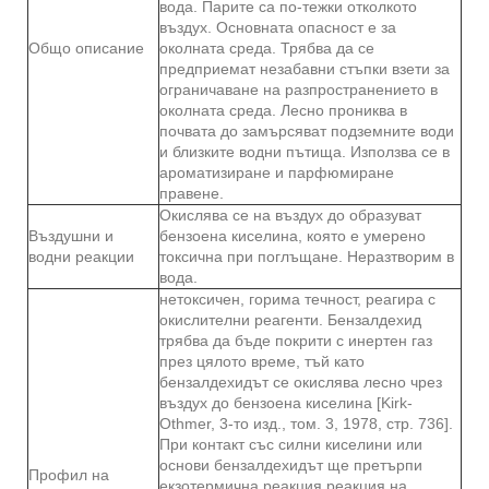
вода. Парите са по-тежки отколкото
въздух. Основната опасност е за
Общо описание
околната среда. Трябва да се
предприемат незабавни стъпки взети за
ограничаване на разпространението в
околната среда. Лесно прониква в
почвата до замърсяват подземните води
и близките водни пътища. Използва се в
ароматизиране и парфюмиране
правене.
Окислява се на въздух до образуват
Въздушни и
бензоена киселина, която е умерено
водни реакции
токсична при поглъщане. Неразтворим в
вода.
нетоксичен, горима течност, реагира с
окислителни реагенти. Бензалдехид
трябва да бъде покрити с инертен газ
през цялото време, тъй като
бензалдехидът се окислява лесно чрез
въздух до бензоена киселина [Kirk-
Othmer, 3-то изд., том. 3, 1978, стр. 736].
При контакт със силни киселини или
основи бензалдехидът ще претърпи
Профил на
екзотермична реакция реакция на