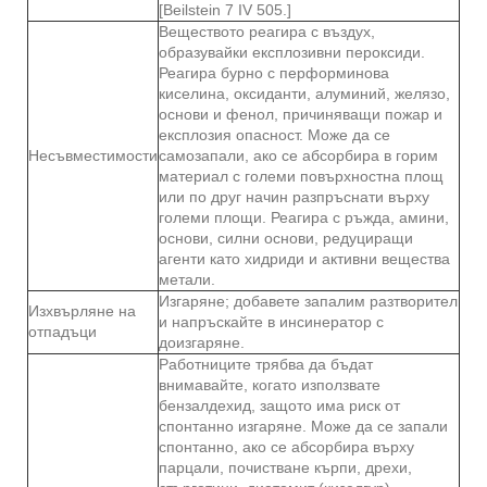
[Beilstein 7 IV 505.]
Веществото реагира с въздух,
образувайки експлозивни пероксиди.
Реагира бурно с перформинова
киселина, оксиданти, алуминий, желязо,
основи и фенол, причиняващи пожар и
експлозия опасност. Може да се
Несъвместимости
самозапали, ако се абсорбира в горим
материал с големи повърхностна площ
или по друг начин разпръснати върху
големи площи. Реагира с ръжда, амини,
основи, силни основи, редуциращи
агенти като хидриди и активни вещества
метали.
Изгаряне; добавете запалим разтворител
Изхвърляне на
и напръскайте в инсинератор с
отпадъци
доизгаряне.
Работниците трябва да бъдат
внимавайте, когато използвате
бензалдехид, защото има риск от
спонтанно изгаряне. Може да се запали
спонтанно, ако се абсорбира върху
парцали, почистване кърпи, дрехи,