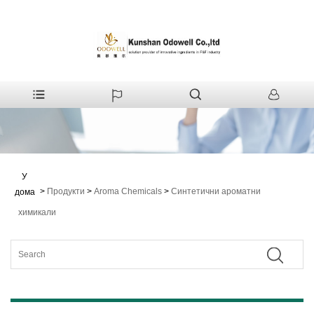
У
>
Продукти
>
Aroma Chemicals
>
Синтетични ароматни
дома
химикали