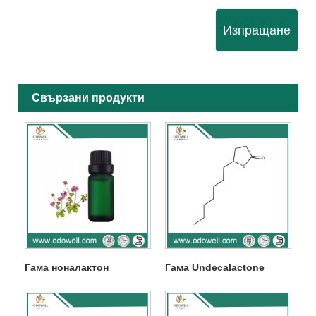
Изпращане
Свързани продукти
Гама ноналактон
Гама Undecalactone