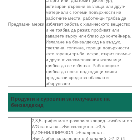
стърготини, диатомит (кизелгур),
активиран дървени въглища или други
материали с големи повърхности на
работните места. работници трябва да
Предпазни мерки
избягват работа с химическото вещество
и не трябва да режат, пробиват или
заварете върху или близо до контейнера.
Излагане на бензалдехид на въздух,
светлина, топлина, горещи повърхности
като горещи тръби, искри, открит пламък
и други възпламенявания източници
трябва да се избягват. Работниците
трябва да носят подходящи лични
предпазни средства облекло и
оборудване
Продукти и суровини за получаване на
бензалдехид
2,3,5-трифенилтетразолиев хлорид-->избелител
WG за вълна-->Бензалацетон-->3,5-
ДИФЕНИЛПИРАЗОЛ-->Епалрестат--
>Бис(дибензилиденацетон)паладий-->2-[2-(4-