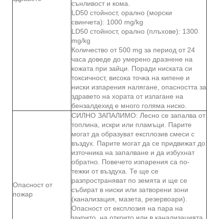
сънливост и кома.
LD50 стойност, орално (морски
свинчета): 1000 mg/kg
LD50 стойност, орално (плъхове): 1300
mg/kg
Количество от 500 mg за период от 24
часа доведе до умерено дразнене на
кожата при зайци. Поради ниската си
токсичност, висока точка на кипене и
ниски изпарения налягане, опасността за
здравето на хората от излагане на
бензалдехид е много голяма ниско.
СИЛНО ЗАПАЛИМО: Лесно се запалва от
топлина, искри или пламъци. Парите
могат да образуват експлозив смеси с
въздух. Парите могат да се придвижат до
източника на запалване и да избухнат
обратно. Повечето изпарения са по-
тежки от въздуха. Те ще се
разпространяват по земята и ще се
Опасност от
събират в ниски или затворени зони
пожар
(канализация, мазета, резервоари).
Опасност от експлозия на пара на
закрито, на открито или в канализацията.