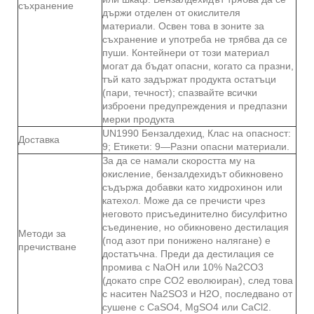
съхранение
държи отделен от окислителя
материали. Освен това в зоните за
съхранение и употреба не трябва да се
пуши. Контейнери от този материал
могат да бъдат опасни, когато са празни,
тъй като задържат продукта остатъци
(пари, течност); спазвайте всички
изброени предупреждения и предпазни
мерки продукта
UN1990 Бензалдехид, Клас на опасност:
Доставка
9; Етикети: 9—Разни опасни материали.
За да се намали скоростта му на
окисление, бензалдехидът обикновено
съдържа добавки като хидрохинон или
катехол. Може да се пречисти чрез
неговото присъединително бисулфитно
съединение, но обикновено дестилация
Методи за
(под азот при понижено налягане) е
пречистване
достатъчна. Преди да дестилация се
промива с NaOH или 10% Na2CO3
(докато спре CO2 еволюиран), след това
с наситен Na2SO3 и H2O, последвано от
сушене с CaSO4, MgSO4 или CaCl2.