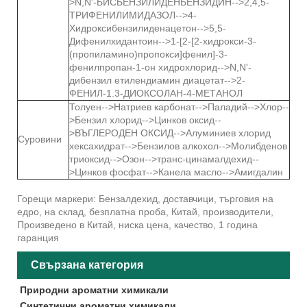
>N,N'-БИСБЕНЗИЛИДЕНБЕНЗИДИН-->2,4,5-
ТРИФЕНИЛИМИДАЗОЛ-->4-
Хидроксибензилиденацетон-->5,5-
Дифенилхидантоин-->1-[2-[2-хидрокси-3-
(пропиламино)пропокси]фенил]-3-
фенилпропан-1-он хидрохлорид-->N,N'-
дибензил етилендиамин диацетат-->2-
ФЕНИЛ-1.3-ДИОКСОЛАН-4-МЕТАНОЛ
Толуен-->Натриев карбонат-->Паладий-->Хлор--
>Бензил хлорид-->Цинков оксид--
>ВЪГЛЕРОДЕН ОКСИД-->Алуминиев хлорид
Суровини
хексахидрат-->Бензилов алкохол-->Молибденов
триоксид-->Озон-->транс-цинамалдехид--
>Цинков фосфат-->Канела масло-->Амигдалин
Горещи маркери: Бензалдехид, доставчици, търговия на
едро, на склад, безплатна проба, Китай, производители,
Произведено в Китай, ниска цена, качество, 1 година
гаранция
Свързана категория
Природни ароматни химикали
Синтетични ароматни химикали