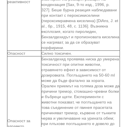
реактивност
кондензация [Sax, 9-то изд., 1996, p.
327]. Беше бурна реакция наблюдавани
при контакт с пероксикиселини
(пероксимравчена киселина) [DiAns, J. et
al., бр., 1915, 48, с. 1136]. Възникна
експлозия, когато пиролидин,
Бензалдехидът и пропионовата киселина
се нагряват, за да се образуват
порфирини.
Опасност
Силно токсичен.
Бензалдехид проявява ниска до умерена
токсичност при опитни животни,
отравянето ефект в зависимост от
дозировката. Поглъщането на 50-60 ml
може да бъде фатално за хората.
Орален приемът на голяма доза може да
причини тремор, стомашно-чревни болки
и бъбреци щети. Експерименти с
животни показват, че поглъщането на
това съединение от гвинея прасетата
причиняват тремор, кървене от тънките
черва и увеличаване на урината обем;
Опасност за
при плъхове поглъщането е довело до
здравето