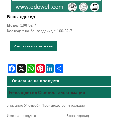
Бензалдехид
Модел:100-52-7
Кас кодът на бензалдехид е 100-52-7
Изпратете запитване
Facebook
X
WhatsApp
Pinterest
LinkedIn
Share
Описание на продукта
Бензалдехид Основна информация
описание Употреби Производствени реакции
Име на продукта:
Бензалдехид