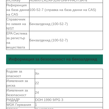
InChIKey
HUMNYLRZRPJDN-UHFFFAOYSA-N
Референция
на база данни
100-52-7 (справка на база данни на CAS)
на CAS
Справочник
по химия на
Бензалдехид (100-52-7)
NIST
EPA Система
за регистър
Бензалдехид (100-52-7)
на
веществата
Информация за безопасност на бензалдехид
Кодове за
Xn
опасност
Изявления за
22
риска
Изявления за
24
безопасност
РИДАДР
ООН 1990 9/PG 3
WGK Германия
1