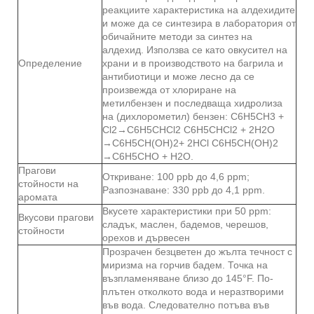
реакциите характеристика на алдехидите
и може да се синтезира в лаборатория от
обичайните методи за синтез на
алдехид. Използва се като овкусител на
Определение
храни и в производството на багрила и
антибиотици и може лесно да се
произвежда от хлориране на
метилбензен и последваща хидролиза
на (дихлорометил) бензен: C6H5CH3 +
Cl2→C6H5CHCl2 C6H5CHCl2 + 2H2O
→C6H5CH(OH)2+ 2HCl C6H5CH(OH)2
→C6H5CHO + H2O.
Прагови
Откриване: 100 ppb до 4,6 ppm;
стойности на
Разпознаване: 330 ppb до 4,1 ppm.
аромата
Вкусете характеристики при 50 ppm:
Вкусови прагови
сладък, маслен, бадемов, черешов,
стойности
орехов и дървесен
Прозрачен безцветен до жълта течност с
миризма на горчив бадем. Точка на
възпламеняване близо до 145°F. По-
плътен отколкото вода и неразтворими
във вода. Следователно потъва във