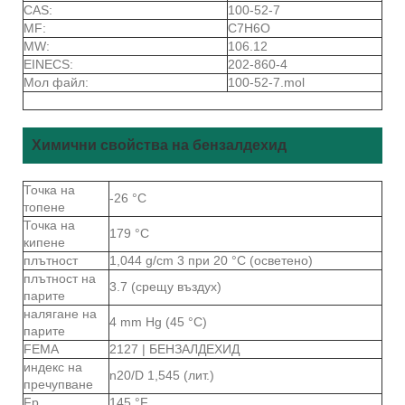
CAS:
100-52-7
MF:
C7H6O
MW:
106.12
EINECS:
202-860-4
Мол файл:
100-52-7.mol
Химични свойства на бензалдехид
Точка на
-26 °C
топене
Точка на
179 °C
кипене
плътност
1,044 g/cm 3 при 20 °C (осветено)
плътност на
3.7 (срещу въздух)
парите
налягане на
4 mm Hg (45 °C)
парите
FEMA
2127 | БЕНЗАЛДЕХИД
индекс на
n20/D 1,545 (лит.)
пречупване
Fp
145 °F