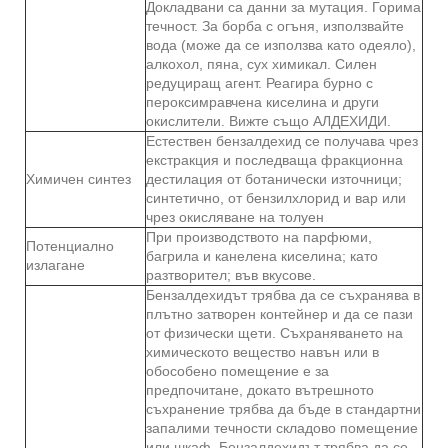
Докладвани са данни за мутация. Горима
течност. За борба с огъня, използвайте
вода (може да се използва като одеяло),
алкохол, пяна, сух химикал. Силен
редуциращ агент. Реагира бурно с
пероксимравчена киселина и други
окислители. Вижте също АЛДЕХИДИ.
Естествен бензалдехид се получава чрез
екстракция и последваща фракционна
Химичен синтез
дестилация от ботанически източници;
синтетично, от бензилхлорид и вар или
чрез окисляване на толуен
При производството на парфюми,
Потенциално
багрила и канелена киселина; като
излагане
разтворител; във вкусове.
Бензалдехидът трябва да се съхранява в
плътно затворен контейнер и да се пази
от физически щети. Съхраняването на
химическото вещество навън или в
обособено помещение е за
предпочитане, докато вътрешното
съхранение трябва да бъде в стандартни
запалими течности складово помещение
или шкаф. Бензалдехидът трябва да се