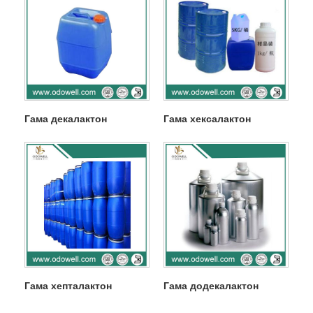
Гама декалактон
Гама хексалактон
Гама хепталактон
Гама додекалактон