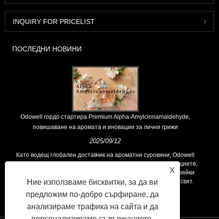
INQUIRY FOR PRICELIST
ПОСЛЕДНИ НОВИНИ
Odowell гордо стартира Premium Alpha-Amylcinnamaldehyde,
повишаване на аромата и иновации за лични грижи
2025/09/12
Като водещ глобален доставчик на ароматни суровини, Odowell
поддържа основна философия на „ориентирана към иновациите,
X
фокусирани върху качеството“, последователно предоставяйки
превъзходни решения за аромати на клиентите по целия свят.
Ние използваме бисквитки, за да ви
предложим по-добро сърфиране, да
анализираме трафика на сайта и да
персонализираме съдържанието.