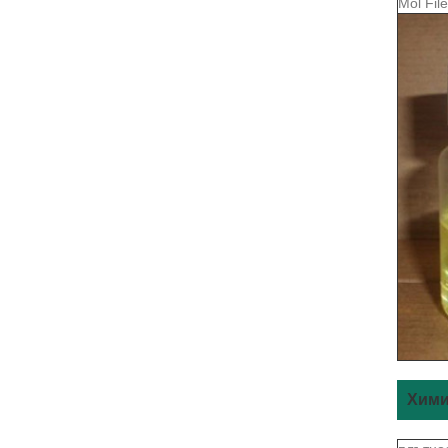
Mol File
Хими