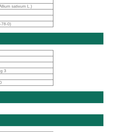
.
llium sativum L.)
-78-0)
pg 3
0