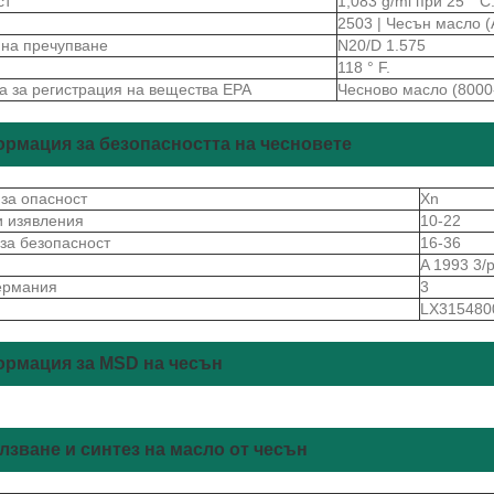
ст
1,083 g/ml при 25 ° C
2503 | Чесън масло (A
 на пречупване
N20/D 1.575
118 ° F.
а за регистрация на вещества EPA
Чесново масло (8000
рмация за безопасността на чесновете
 за опасност
Xn
и изявления
10-22
 за безопасност
16-36
A 1993 3/
ермания
3
LX315480
рмация за MSD на чесън
лзване и синтез на масло от чесън