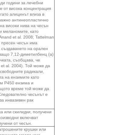
яди години за лечебни
е от висока концентрация
гато алицинът влиза в
 важно антинеопластично
на високи нива на чесън
 и меланомите, като
and et al. 2008; Tattelman
т пресен чесън има
а създаването на орален
лзващо 7,12-диметилбенц (а)
чката, съобщава, че
et al. 2004). Той може да
 свободните радикали,
та на ензимите като
ом Р450 ензима и
ъщото време той може да
 Следователно чесънът е
за инвазивен рак
а или скилидки, получени
производни включват
лучени от чесън.
натрошените крушки или
теричното масло има