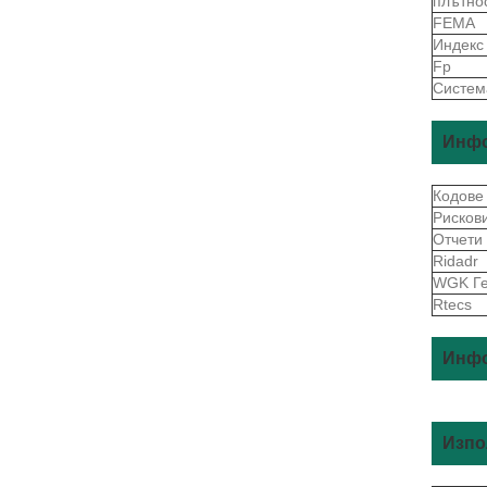
плътно
FEMA
Индекс
Fp
Систем
Инфо
Кодове
Рисков
Отчети
Ridadr
WGK Г
Rtecs
Инфо
Изпо