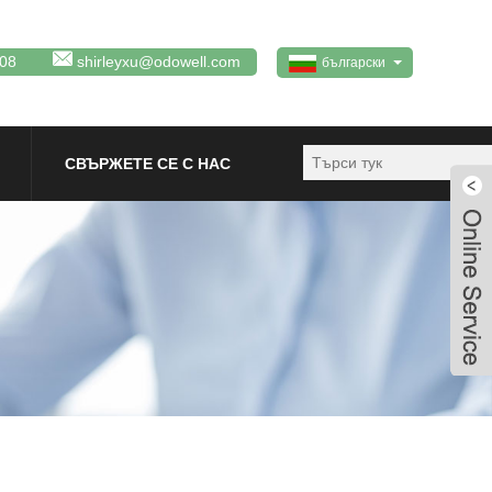
08
shirleyxu@odowell.com
български
СВЪРЖЕТЕ СЕ С НАС