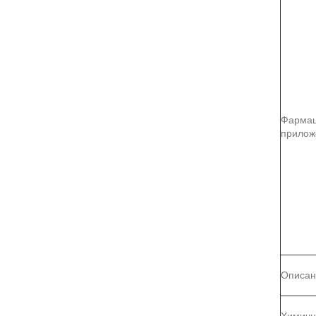
Фармац
прилож
Описан
Химичн