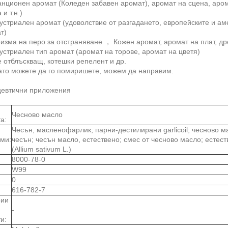
анционен аромат (Коледен забавен аромат), аромат на сцена, аро
и т.н.)
устриален аромат (удоволствие от разгадането, европейските и ам
ат)
изма на перо за отстраняване ， Кожен аромат, аромат на плат, др
устриален тип аромат (аромат на торове, аромат на цветя)
е отблъскващ, котешки репелент и др.
ато можете да го помиришете, можем да направим.
евтични приложения
Чесново масло
а:
Чесън, масленофарлик; парни-дестилирани garlicoil; чесново м
ми:
чесън; чесън масло, естествено; смес от чесново масло; естес
(Allium sativum L.)
8000-78-0
W99
0
616-782-7
рии
-
и: