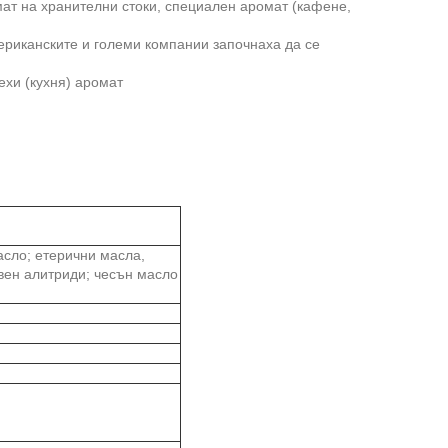
мат на хранителни стоки, специален аромат (кафене,
ериканските и големи компании започнаха да се
ехи (кухня) аромат
асло; етерични масла,
твен алитриди; чесън масло