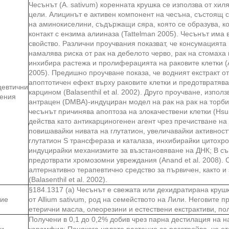
Чесънът (A. sativum) коренната крушка се използва от хил
цели. Алицинът е активен компонент на чесъна, състоящ с
на аминокиселини, съдържащи сяра, която се образува, ко
контакт с ензима алииназа (Tattelman 2005). Чесънът има
свойство. Различни проучвания показват, че консумацията 
намалява риска от рак на дебелото черво, рак на стомаха
инхибира растежа и пролиферацията на раковите клетки (An
2005). Предишно проучване показа, че водният екстракт о
апоптотичен ефект върху раковите клетки и предотвратяв
евтични
карцином (Balasenthil et al. 2002). Друго проучване, изпо
ения
антрацен (DMBA)-индуциран модел на рак на рак на торби
чесънът причинява апоптоза на злокачествени клетки (Hsu 
действа като антикарциногенен агент чрез пречистване на
повишавайки нивата на глутатион, увеличавайки активност
глутатион S трансфераза и каталаза, инхибирайки цитохр
индуцирайки механизмите за възстановяване на ДНК; В с
предотврати хромозомни увреждания (Anand et al. 2008).
алтернативно терапевтично средство за първичен, както и 
(Balasenthil et al. 2002).
§184.1317 (а) Чесънът е свежата или дехидратирана крушк
ие
от Allium sativum, род на семейството на Лили. Неговите 
етерични масла, олеорезини и естествени екстрактиви, по
Получени в 0,1 до 0,2% добив чрез парна дестилация на 
и
карамфил; Понякога цялото растение се разстройва, че е