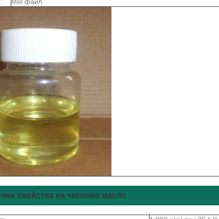
:
Mol файл
чни свойства на чесново масло