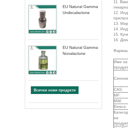
11. Вак
EU Natural Gamma
пекарна 
12. Инд
Undecalactone
прилаг
13. Мир
14. Инд
15. Куч
16. Док
EU Natural Gamma
Фармац
Nonalactone
Име на
продукт
Синони
CAS:
Всички нови продукти
MF:
MW:
Einecs:
Катего
на
продукт