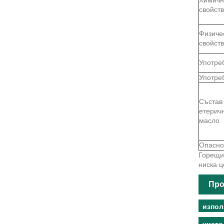
свойст
Физиче
свойст
Употре
Употре
Състав
етерич
масло
Опасно
Горещи 
ниска ц
Про
изпол