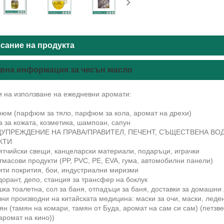
сание на продукта
вна информация за чесън масло
и на използване на ежедневни аромати:
фюм (парфюм за тяло, парфюм за кола, аромат на дрехи)
а за кожата, козметика, шампоан, сапун
ЕДУПРЕЖДЕНИЕ НА ПРАВА/ПРАВИТЕЛ, ПЕЧЕНТ, СЪЩЕСТВЕНА В
КТИ
ятчийски свещи, канцеларски материали, подаръци, играчки
тмасови продукти (PP, PVC, PE, EVA, гума, автомобилни панели)
ити покрития, бои, индустриални миризми
дорант, депо, станция за трансфер на боклук
шка тоалетна, сол за баня, отпадъци за баня, доставки за домашн
ни производни на китайската медицина: маски за очи, маски, леден
ян (тамян на комари, тамян от Буда, аромат на сам си сам) (петзв
 аромат на кино))