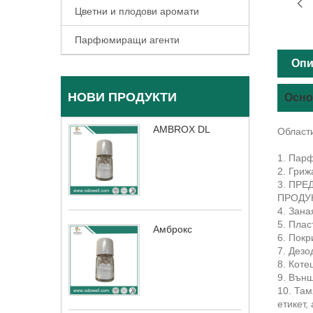
Цветни и плодови аромати
Парфюмиращи агенти
Опи
НОВИ ПРОДУКТИ
Осно
AMBROX DL
Област
1. Пар
2. Гриж
3. ПР
ПРОДУ
4. Зана
5. Плас
Амброкс
6. Покр
7. Дезо
8. Коте
9. Външ
10. Там
етикет,