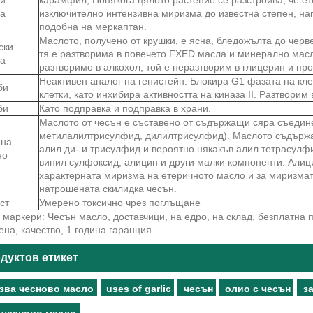
ва
изключително интензивна миризма до известна степен, на
подобна на меркаптан.
Маслото, получено от крушки, е ясна, бледожълта до черв
ски
тя е разтворима в повечето FXED масла и минерално мас
ва
разтворимо в алкохол, той е неразтворим в глицерин и про
Неактивен аналог на генистейн. Блокира G1 фазата на кле
би
клетки, като инхибира активността на киназа II. Разтворим
би
Като подправка и подправка в храни.
Маслото от чесън е съставено от съдържащи сяра съеди
метилалилтрисулфид, дилилтрисулфид). Маслото съдърж
 на
алил ди- и трисулфид и вероятно някакъв алил тетрасулф
но
винил сулфоксид, алицин и други малки компоненти. Алици
характерната миризма на етеричното масло и за миризмат
натрошената скилидка чесън.
ст
Умерено токсично чрез поглъщане
маркери: Чесън масло, доставчици, на едро, на склад, безплатна п
ена, качество, 1 година гаранция
дуктов етикет
зва чесново масло
uses of garlic
чесън
олио с чесън
з