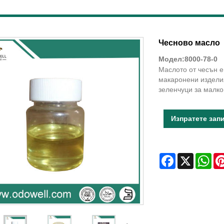
Чесново масло
Модел:8000-78-0
Маслото от чесън е
макаронени издели
зеленчуци за малко
Изпратете зап
Facebook
X
Wha