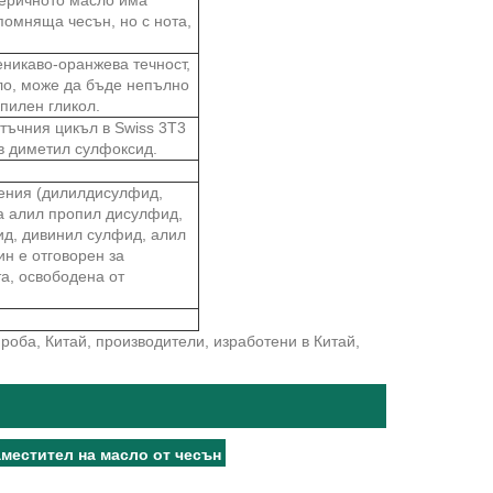
помняща чесън, но с нота,
еникаво-оранжева течност,
ло, може да бъде непълно
пилен гликол.
тъчния цикъл в Swiss 3T3
 в диметил сулфоксид.
нения (дилилдисулфид,
а алил пропил дисулфид,
ид, дивинил сулфид, алил
н е отговорен за
а, освободена от
роба, Китай, производители, изработени в Китай,
аместител на масло от чесън