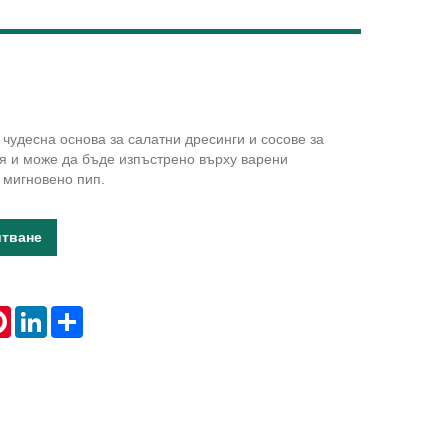
Live
 чудесна основа за салатни дресинги и сосове за
я и може да бъде изпъстрено върху варени
 мигновено пип.
итване
tsApp
Pinterest
LinkedIn
Share