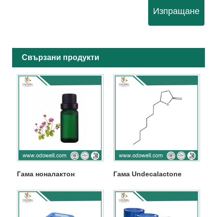
Изпращане
Свързани продукти
Гама ноналактон
Гама Undecalactone