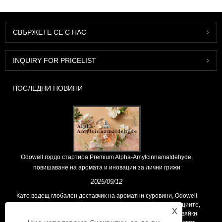
СВЪРЖЕТЕ СЕ С НАС
INQUIRY FOR PRICELIST
ПОСЛЕДНИ НОВИНИ
Odowell гордо стартира Premium Alpha-Amylcinnamaldehyde,
повишаване на аромата и иновации за лични грижи
2025/09/12
Като водещ глобален доставчик на ароматни суровини, Odowell
поддържа основна философия на „ориентирана към иновациите,
X
фокусирани върху качеството“, последователно предоставяйки