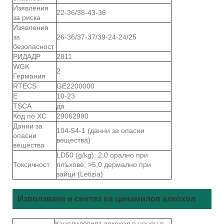
Изявления
22-36/38-43-36
за риска
Изявления
за
26-36/37-37/39-24-24/25
безопасност
РИДАДР
2811
WGK
2
Германия
RTECS
GE2200000
Е
10-23
TSCA
да
Код по ХС
29062990
Данни за
104-54-1 (данни за опасни
опасни
вещества)
вещества
LD50 (g/kg): 2,0 орално при
Токсичност
плъхове; >5,0 дермално при
зайци (Letizia)
Използване и синтез на цинамилов алкохол
Канелиловият алкохол е ценен в