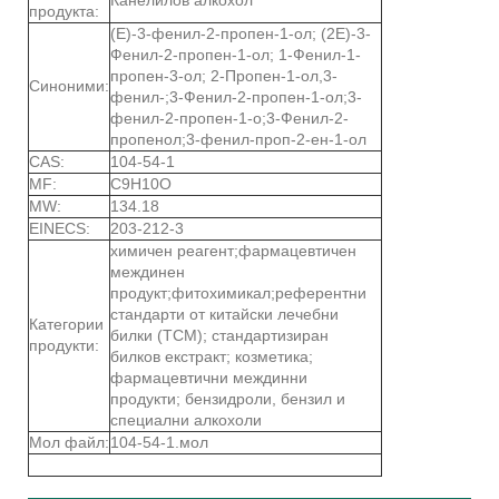
продукта:
(Е)-3-фенил-2-пропен-1-ол; (2Е)-3-
Фенил-2-пропен-1-ол; 1-Фенил-1-
пропен-3-ол; 2-Пропен-1-ол,3-
Синоними:
фенил-;3-Фенил-2-пропен-1-ол;3-
фенил-2-пропен-1-о;3-Фенил-2-
пропенол;3-фенил-проп-2-ен-1-ол
CAS:
104-54-1
MF:
C9H10O
MW:
134.18
EINECS:
203-212-3
химичен реагент;фармацевтичен
междинен
продукт;фитохимикал;референтни
стандарти от китайски лечебни
Категории
билки (TCM); стандартизиран
продукти:
билков екстракт; козметика;
фармацевтични междинни
продукти; бензидроли, бензил и
специални алкохоли
Мол файл:
104-54-1.мол