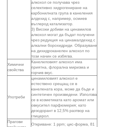
алкохол се получава чрез
селективно хидрогениране на
карбонилната група в канеления
алдехид с, например, осмиев
въглерод катализатор.
3) Високи добиви на цинамилов
алкохол могат да бъдат получени
чрез редукция на цинамалдехид с
алкални борохидриди. Образуване
на дихидроканелен алкохол по
този начин се избягва.
Канелиловият алкохол има
Химични
приятна, флорална миризма и
свойства
горчив вкус.
цинамиловият алкохол е
естествено срещащ се в
канелената кора, може да бъде и
синтетичен произведени. Използва
Употреби
се в козметиката като аромат или
овкусител парфюмерия; като
дезодорант в 12,5% разтвор на
глицерол.
Прагови
Откриване: 1 ppm; цис-форма, 81
стойности