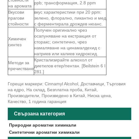
ppb; трансформация, 2.8 ppm
на аромата
Вкусови
вкус характеристики при 20 ppm:
прагови
зелено, флорално, пикантно и мед
стойности
с ферментирала дрождев нюанс.
Получен оригинално чрез
осапуняване на екстракция от
Химичен
сторакс; синтетично, чрез
синтез
намаляване на цинамалдехид с
натриев или калиев хидроксид.
Кристализирайте алкохол от
Методи за
диетилов етер/пентан. [Beilstein 6 I
пречистване
281.]
Горещи маркери: Cinnamyl Alcohol, Доставчици, Търговия
на едро, На склад, Безплатна проба, Китай,
Производители, Произведено в Китай, Ниска цена,
Качество, 1 година гаранция
Свързана категория
Природни ароматни химикали
Синтетични ароматни химикали