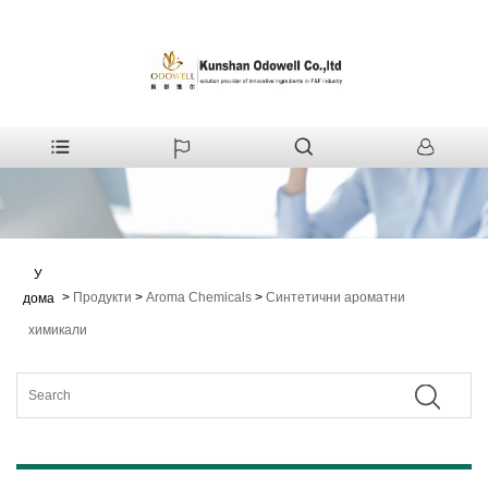
У
>
Продукти
>
Aroma Chemicals
>
Синтетични ароматни
дома
химикали