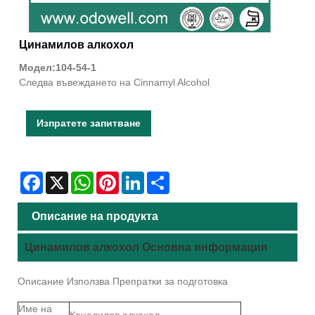
Цинамилов алкохол
Модел:104-54-1
Следва въвеждането на Cinnamyl Alcohol
Изпратете запитване
Facebook
X
WhatsApp
Pinterest
LinkedIn
Share
Описание на продукта
Цинамилов алкохол Основна информация
Описание Използва Препратки за подготовка
Име на
Канелилов алкохол