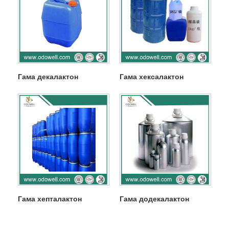
Гама декалактон
Гама хексалактон
Гама хепталактон
Гама додекалактон