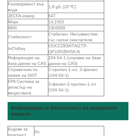
Разтворимост във
1,8 g/L (20 ºC)
вода
JECFA номер
647
Мерк
14,2302
BRN
1903999
Стабилен. Несъвместим
Стабилност:
със силни окислители.
OOCCDEMITAIZTP-
InChIKey
QPJJXVBHSA-N
Референция на
104-54-1 (справка на база
база данни на CAS
данни на CAS)
Справочник по
2-пропен-1-ол, 3-фенил-
химия на NIST
(104-54-1)
EPA Система за
3-фенил-2-пропен-1-ол
регистър на
(104-54-1)
веществата
Информация за безопасност на цинамилов
алкохол
Кодове за
Xn
опасност