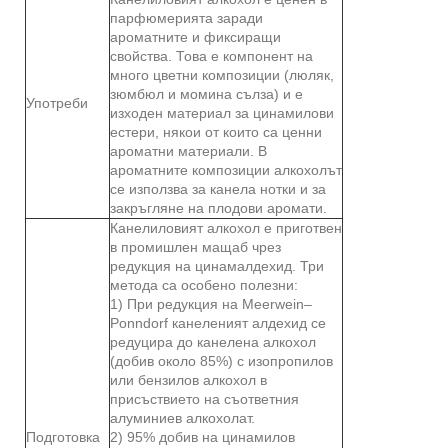
парфюмерията заради
ароматните и фиксиращи
свойства. Това е компонент на
много цветни композиции (люляк,
зюмбюл и момина сълза) и е
Употреби
изходен материал за цинамилови
естери, някои от които са ценни
ароматни материали. В
ароматните композиции алкохолът
се използва за канела нотки и за
закръгляне на плодови аромати.
Канелиловият алкохол е приготвен
в промишлен мащаб чрез
редукция на цинамалдехид. Три
метода са особено полезни:
1) При редукция на Meerwein–
Ponndorf канеленият алдехид се
редуцира до канелена алкохол
(добив около 85%) с изопропилов
или бензилов алкохол в
присъствието на съответния
алуминиев алкохолат.
Подготовка
2) 95% добив на цинамилов