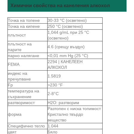
Химични свойства на канеления алкохол
Точка на топене
30-33 °C (осветено)
Точка на кипене
250 °C (осветено)
1,044 g/mL при 25 °C
плътност
(осветено)
плътност на
4.6 (срещу въздух)
парите
парно налягане
<0,01 mm Hg (25 °C)
2294 | КАНЕЛЕЕН
FEMA
АЛКОХОЛ
индекс на
1.5819
пречупване
Fp
>230 °F
температура на
2-8°C
съхранение
разтворимост
H2O: разтворим
Разтопен с ниска топимост
форма
Кристално твърдо
вещество
Специфично тегло
1.044
цвят
Бяло