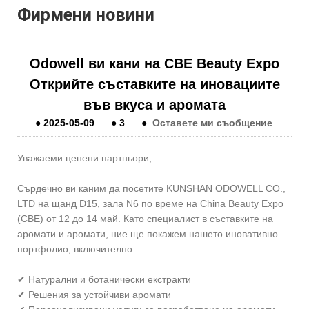
Фирмени новини
Odowell ви кани на CBE Beauty Expo
Открийте съставките на иновациите
във вкуса и аромата
●
2025-05-09
●
3
●
Оставете ми съобщение
Уважаеми ценени партньори,
Сърдечно ви каним да посетите KUNSHAN ODOWELL CO.,
LTD на щанд D15, зала N6 по време на China Beauty Expo
(CBE) от 12 до 14 май. Като специалист в съставките на
аромати и аромати, ние ще покажем нашето иновативно
портфолио, включително:
✔ Натурални и ботанически екстракти
✔ Решения за устойчиви аромати