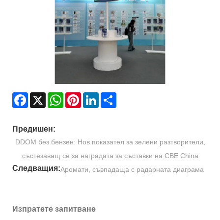
Facebook
X
WhatsApp
Pinterest
LinkedIn
Share
Предишен:
DDOM без бензен: Нов показател за зелени разтворители,
състезаващ се за наградата за съставки на CBE China
Следващия:
Аромати, съвпадаща с радарната диаграма
Изпратете запитване