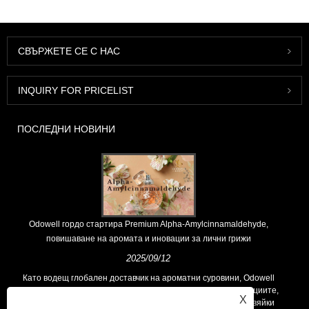
СВЪРЖЕТЕ СЕ С НАС
INQUIRY FOR PRICELIST
ПОСЛЕДНИ НОВИНИ
Odowell гордо стартира Premium Alpha-Amylcinnamaldehyde,
повишаване на аромата и иновации за лични грижи
2025/09/12
Като водещ глобален доставчик на ароматни суровини, Odowell
поддържа основна философия на „ориентирана към иновациите,
X
фокусирани върху качеството“, последователно предоставяйки