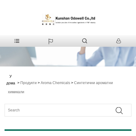
У
>
Продукти
>
Aroma Chemicals
>
Синтетични ароматни
дома
химикали