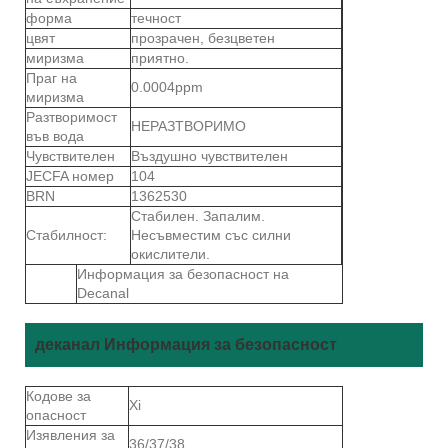
форма
течност
цвят
прозрачен, безцветен
миризма
приятно.
Праг на
0.0004ppm
миризма
Разтворимост
НЕРАЗТВОРИМО
във вода
Чувствителен
Въздушно чувствителен
JECFA номер
104
BRN
1362530
Стабилен. Запалим.
Стабилност:
Несъвместим със силни
окислители.
Информация за безопасност на
Decanal
деканал
Информация за безопасност
Кодове за
Xi
опасност
Изявления за
36/37/38