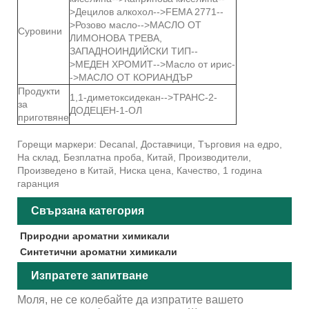
>Децилов алкохол-->FEMA 2771--
>Розово масло-->МАСЛО ОТ
Суровини
ЛИМОНОВА ТРЕВА,
ЗАПАДНОИНДИЙСКИ ТИП--
>МЕДЕН ХРОМИТ-->Масло от ирис-
->МАСЛО ОТ КОРИАНДЪР
Продукти
1,1-диметоксидекан-->ТРАНС-2-
за
ДОДЕЦЕН-1-ОЛ
приготвяне
Горещи маркери: Decanal, Доставчици, Търговия на едро,
На склад, Безплатна проба, Китай, Производители,
Произведено в Китай, Ниска цена, Качество, 1 година
гаранция
Свързана категория
Природни ароматни химикали
Синтетични ароматни химикали
Изпратете запитване
Моля, не се колебайте да изпратите вашето