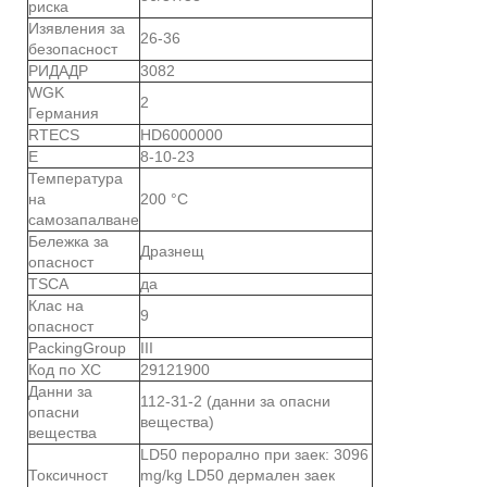
риска
Изявления за
26-36
безопасност
РИДАДР
3082
WGK
2
Германия
RTECS
HD6000000
Е
8-10-23
Температура
на
200 °C
самозапалване
Бележка за
Дразнещ
опасност
TSCA
да
Клас на
9
опасност
PackingGroup
III
Код по ХС
29121900
Данни за
112-31-2 (данни за опасни
опасни
вещества)
вещества
LD50 перорално при заек: 3096
Токсичност
mg/kg LD50 дермален заек