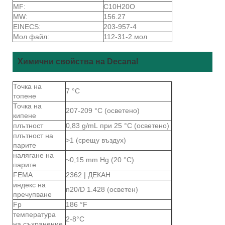
MF:
C10H20O
MW:
156.27
EINECS:
203-957-4
Мол файл:
112-31-2.мол
Химични свойства на Decanal
Точка на
7 °C
топене
Точка на
207-209 °C (осветено)
кипене
плътност
0,83 g/mL при 25 °C (осветено)
плътност на
>1 (срещу въздух)
парите
налягане на
~0,15 mm Hg (20 °C)
парите
FEMA
2362 | ДЕКАН
индекс на
n20/D 1.428 (осветен)
пречупване
Fp
186 °F
температура
2-8°C
на съхранение