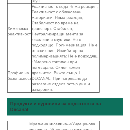
вкус.
Реактивност с вода Няма реакция;
Реактивност с обикновени
материали: Няма реакция;
Стабилност по време на
Химическа
транспорт: Стабилен;
реактивност
Неутрализиращи агенти за
киселини и каустики: Не е
подходящо; Полимеризация: Не е
от значение; Инхибитор на
полимеризацията: Не е подходящ.
: Умерено токсичен при
поглъщане. Силен кожен
Профил на
дразнител. Вижте също 1
безопасност
DECANAL. При нагряване до
разлагане отделя остър дим и
изпарения.
Продукти и суровини за подготовка на
Decanal
Мравчена киселина-->Ундеценова
киселина-->Капринова киселина--