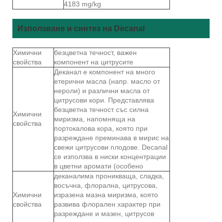
4183 mg/kg
Използване и синтез на Decanal
Химични
безцветна течност, важен
свойства
компонент на цитрусите
Деканал е компонент на много
етерични масла (напр. масло от
нероли) и различни масла от
цитрусови кори. Представлява
безцветна течност със силна
Химични
миризма, напомняща на
свойства
портокалова кора, която при
разреждане преминава в мирис на
свежи цитрусови плодове. Decanal
се използва в ниски концентрации
в цветни аромати (особено
деканалима проникваща, сладка,
восъчна, флорална, цитрусова,
Химични
изразена мазна миризма, която
свойства
развива флорален характер при
разреждане и мазен, цитрусов