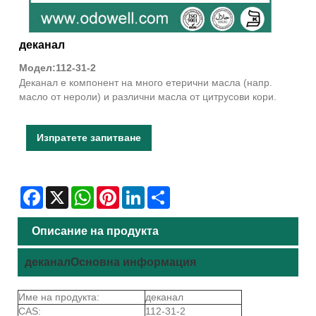
деканал
Модел:112-31-2
Деканал е компонент на много етерични масла (напр.
масло от нероли) и различни масла от цитрусови кори.
Изпратете запитване
Facebook
X
WhatsApp
Pinterest
LinkedIn
Share
Описание на продукта
деканалОсновна информация
Име на продукта:
деканал
CAS:
112-31-2