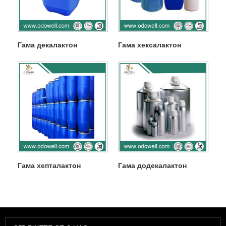
Гама декалактон
Гама хексалактон
Гама хепталактон
Гама додекалактон