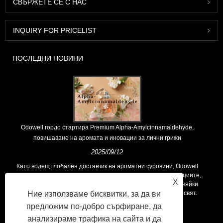
СВЪРЖЕТЕ СЕ С НАС
INQUIRY FOR PRICELIST
ПОСЛЕДНИ НОВИНИ
Odowell гордо стартира Premium Alpha-Amylcinnamaldehyde,
повишаване на аромата и иновации за лични грижи
2025/09/12
Като водещ глобален доставчик на ароматни суровини, Odowell
поддържа основна философия на „ориентирана към иновациите,
X
фокусирани върху качеството“, последователно предоставяйки
Ние използваме бисквитки, за да ви
превъзходни решения за аромати на клиентите по целия свят.
предложим по-добро сърфиране, да
анализираме трафика на сайта и да