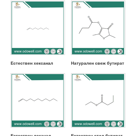
Естествен хексанал
Натурален свеж бутират
Естествен деканал
Естествен етил бутират