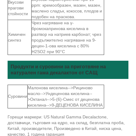
Вкусови
ppm: кремообразен, мазен, мазен,
прагови
маслено сладък, кокосов, плодов и
стойности
подобен на праскова.
Чрез нагряване на γ-
бромокапринова киселина в
Химичен
разтвор на натриев карбонат; чрез
синтез
продължително нагряване на 9-
децен-1-ова киселина с 80%
H2SO2 при 90°C
Продукти и суровини за приготвяне на
натурален гама декалактон от САЩ
Малонова киселина-->Рициново
масло-->Ундеценова киселина--
Суровини
>Октанал-->5-(6)-Смес от деценова
киселина-->9-ДЕЦЕНОВА КИСЕЛИНА
Горещи маркери: US Natural Gamma Decalactone,
доставчици, търговия на едро, на склад, безплатна проба,
Китай, производители, Произведено в Китай, ниска цена,
качество, 1 година гаранция