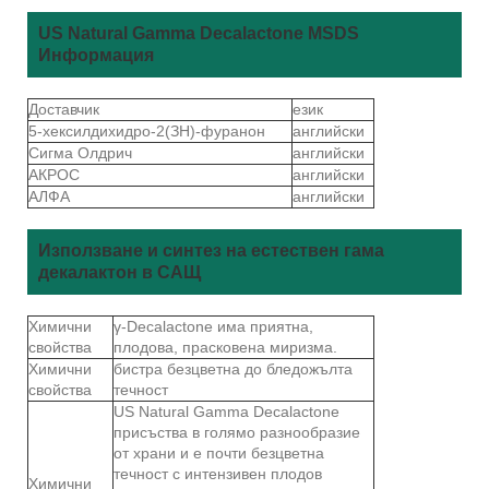
US Natural Gamma Decalactone MSDS
Информация
Доставчик
език
5-хексилдихидро-2(ЗН)-фуранон
английски
Сигма Олдрич
английски
АКРОС
английски
АЛФА
английски
Използване и синтез на естествен гама
декалактон в САЩ
Химични
γ-Decalactone има приятна,
свойства
плодова, прасковена миризма.
Химични
бистра безцветна до бледожълта
свойства
течност
US Natural Gamma Decalactone
присъства в голямо разнообразие
от храни и е почти безцветна
течност с интензивен плодов
Химични