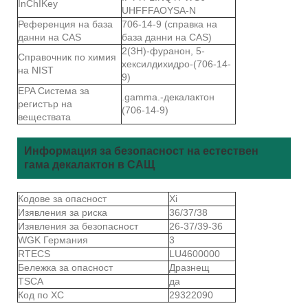
InChIKey
UHFFFAOYSA-N
Референция на база
706-14-9 (справка на
данни на CAS
база данни на CAS)
2(3Н)-фуранон, 5-
Справочник по химия
хексилдихидро-(706-14-
на NIST
9)
EPA Система за
.gamma.-декалактон
регистър на
(706-14-9)
веществата
Информация за безопасност на естествен
гама декалактон в САЩ
Кодове за опасност
Xi
Изявления за риска
36/37/38
Изявления за безопасност
26-37/39-36
WGK Германия
3
RTECS
LU4600000
Бележка за опасност
Дразнещ
TSCA
да
Код по ХС
29322090