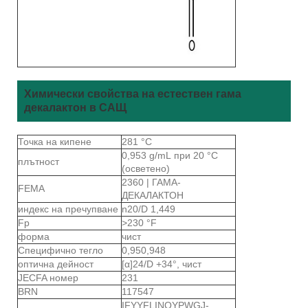
Химически свойства на естествен гама
декалактон в САЩ
Точка на кипене
281 °C
0,953 g/mL при 20 °C
плътност
(осветено)
2360 | ГАМА-
FEMA
ДЕКАЛАКТОН
индекс на пречупване
n20/D 1,449
Fp
>230 °F
форма
чист
Специфично тегло
0,950,948
оптична дейност
[α]24/D +34°, чист
JECFA номер
231
BRN
117547
IFYYFLINQYPWGJ-