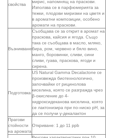
мирис, напомнящ на праскови.
свойства
Използва се в парфюмерията за
тежки, плодови миризми на цветя и
в ароматни композиции, особено
аромати на праскови.
Съобщава се за открит в аромат на
праскова, кайсия и ягода. Също
така се съобщава в масло, мляко,
Възникване
бира, ром, червено и бяло вино,
манго, боровинки, сливи, сини
сливи, гуава, праскова, ягоди и
сирена.
US Natural Gamma Decalactone се
произвежда биотехнологично,
започвайки от рицинолова
киселина, която се разгражда чрез
Подготовка
β-окисление до 4-
хидроксидеканова киселина, която
се лактонизира при по-ниско рН, за
да се получи γ-декалактон
Прагови
стойности
Откриване: 1 до 11 ppb
на аромата
Вкусови характеристики при 10