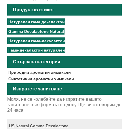
Продуктов етикет
Натурален гама декалактон
Gamma Decalactone Natural
Натурален гама-декалактон
Гама-декалактон натурален
Свързана категория
Природни ароматни химикали
Синтетични ароматни химикали
Изпратете запитване
Моля, не се колебайте да изпратите вашето
запитване във формата по-долу. Ще ви отговорим до
24 часа.