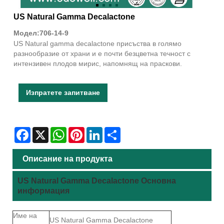
US Natural Gamma Decalactone
Модел:706-14-9
US Natural gamma decalactone присъства в голямо
разнообразие от храни и е почти безцветна течност с
интензивен плодов мирис, напомнящ на праскови.
Изпратете запитване
Facebook
X
WhatsApp
Pinterest
LinkedIn
Share
Описание на продукта
US Natural Gamma Decalactone Основна
информация
Име на
US Natural Gamma Decalactone