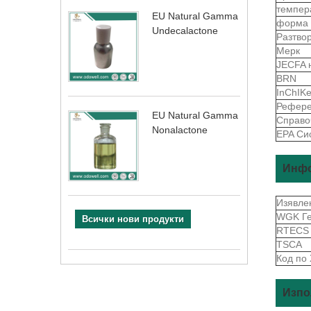
темпер
EU Natural Gamma
форма
Undecalactone
Разтво
Мерк
JECFA 
BRN
InChIK
Рефере
EU Natural Gamma
Справо
Nonalactone
EPA Си
Инфо
Изявле
WGK Г
Всички нови продукти
RTEC
TSCA
Код по
Изпо