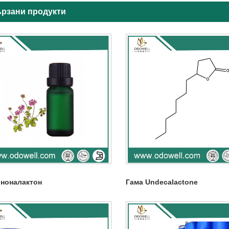
рзани продукти
 ноналактон
Гама Undecalactone