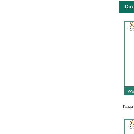
Свъ
Гама