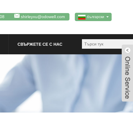
08
shirleyxu@odowell.com
български
СВЪРЖЕТЕ СЕ С НАС