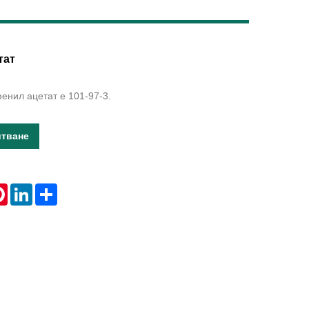
Live
тат
фенил ацетат е 101-97-3.
итване
tsApp
Pinterest
LinkedIn
Share