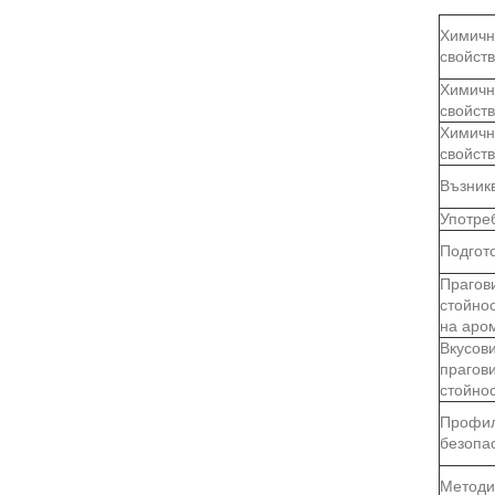
Химичн
свойст
Химичн
свойст
Химичн
свойст
Възник
Употре
Подгот
Прагов
стойно
на аро
Вкусов
прагов
стойно
Профил
безопа
Методи