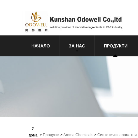
НАЧАЛО
ЗА НАС
ПРОДУКТИ
У
>
Продукти
>
Aroma Chemicals
>
Синтетични ароматни
дома