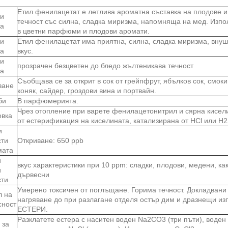
Етил фенилацетат е летлива ароматна съставка на плодове и
и
течност със силна, сладка миризма, напомняща на мед. Изпо
ва
в цветни парфюми и плодови аромати.
и
Етил фенилацетат има приятна, силна, сладка миризма, вну
ва
вкус.
и
прозрачен безцветен до бледо жълтеникава течност
ва
Съобщава се за открит в сок от грейпфрут, ябълков сок, смоки
ване
коняк, сайдер, гроздови вина и портвайн.
би
В парфюмерията.
Чрез отопление при варете фенилацетонитрил и сярна кисели
овка
от естерификация на киселината, катализирана от HCl или H
и
сти
Откриване: 650 ppb
мата
и
вкус характеристики при 10 ppm: сладки, плодови, медени, ка
и
дървесни
сти
Умерено токсичен от поглъщане. Горима течност. Докладвани 
 на
нагряване до при разлагане отделя остър дим и дразнещи и
сност
ЕСТЕРИ.
Разклатете естера с наситен воден Na2CO3 (три пъти), воден
 за