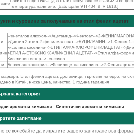
наситен воден NaCl (два пъти). Изсушава се с CaCl2 и се де
тване
температура налягане. [Байлщайн 9 H 434, 9 IV 1618.]
укти и суровини за получаване на етил фенил ацетат
Фенетилов алкохол-->Ацетамид-->Фентоат-->2-ФЕНИЛМАЛОН
ти
>Диетил 2-етил-2-фенилмалонат-->БУЦИЛАМИН-->1-Фенил-1-
киселина киселина-->ЕТИЛ АЛФА-ХЛОРОФЕНИЛАЦЕТАТ-->Дие
вяне
>ЕТИЛ А-ЕТОКСИОКСАЛИФЕНИЛ АЦЕТАТ-->Етил алфа-формил 
Киселинен естер-->Leucoson
ни
Бензенацетонитрил-->Фенилоцетна киселина-->2-Фенилацета
маркери: Етил фенил ацетат, доставчици, търговия на едро, на скл
дено в Китай, ниска цена, качество, 1 година гаранция
рзана категория
дни ароматни химикали
Синтетични ароматни химикали
ратете запитване
не се колебайте да изпратите вашето запитване във формат