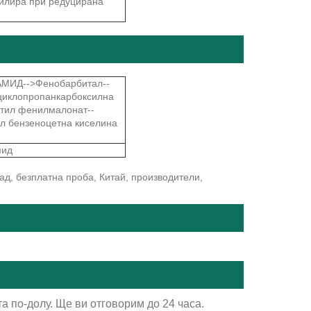
стилира при редуцирана
АМИД-->Фенобарбитал--
циклопропанкарбоксилна
тил фенилмалонат--
бензеноцетна киселина
мид
ад, безплатна проба, Китай, производители,
а по-долу. Ще ви отговорим до 24 часа.