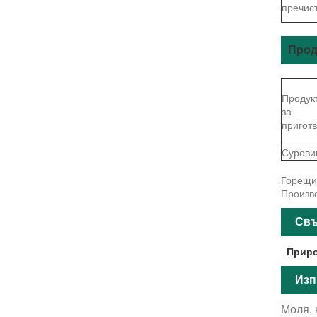
пречис
Прод
Продук
за
пригот
Сурови
Горещи 
Произве
Свъ
Приро
Изп
Моля, 