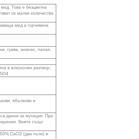
 мед. Това е безцветна
лзват се малки количества
шаваща мед и горчивина
ни, гуава, ананас, папая,
на в алкохолен разтвор;
2SO4
каови, ябълкови и
са данни за мутация. При
зпарения. Вижте също
 50% CaCl2 (два пъти) и