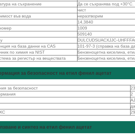
атура на съхранение
Да се ​​съхранява под +30°C.
чист
римост във вода
неразтворим
14,3840
номер
1009
509140
ey
DULCUDSUACXJJC-UHFFFA
нция на база данни на CAS
101-97-3 (справка на база д
чник по химия на NIST
Бензеноцетна киселина, етил
стема за регистър на веществата
Бензеноцетна киселина, етил
рмация за безопасност на етил фенил ацетат
ния за безопасност
23
ермания
2
S
A
д
 ХС
2
лзване и синтез на етил фенил ацетат