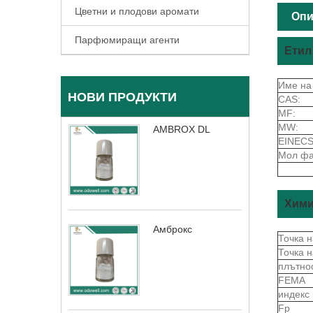
Цветни и плодови аромати
Опи
Парфюмиращи агенти
Етил
Име на
НОВИ ПРОДУКТИ
CAS:
MF:
MW:
AMBROX DL
EINECS
Мол фа
Хими
Амброкс
Точка 
Точка 
плътно
FEMA
индекс
Fp