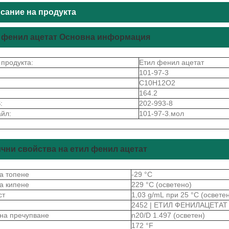
сание на продукта
 фенил ацетат Основна информация
 продукта:
Етил фенил ацетат
101-97-3
C10H12O2
164.2
:
202-993-8
йл:
101-97-3.мол
чни свойства на етил фенил ацетат
на топене
-29 °C
на кипене
229 °C (осветено)
ст
1,03 g/mL при 25 °C (освете
2452 | ЕТИЛ ФЕНИЛАЦЕТАТ
 на пречупване
n20/D 1.497 (осветен)
172 °F