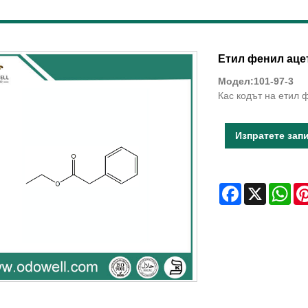
Етил фенил аце
Модел:101-97-3
Кас кодът на етил 
Изпратете зап
Facebook
X
Wha