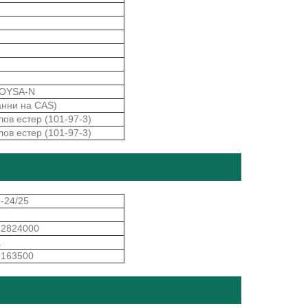
OYSA-N
анни на CAS)
ов естер (101-97-3)
ов естер (101-97-3)
-24/25
J2824000
а
9163500