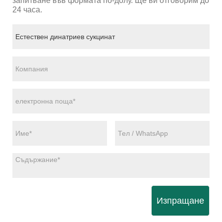
запитване във формата по-долу. Ще ви отговорим до
24 часа.
Изпращане