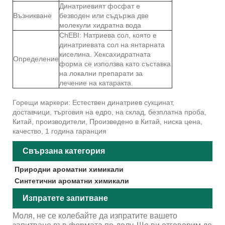
Динатриевият фосфат е
Възникване
безводен или съдържа две
молекули хидратна вода
ChEBI: Натриева сол, която е
динатриевата сол на янтарната
киселина. Хексахидратната
Определение
форма се използва като съставка
на локални препарати за
лечение на катаракта.
Горещи маркери: Естествен динатриев сукцинат,
доставчици, търговия на едро, на склад, безплатна проба,
Китай, производители, Произведено в Китай, ниска цена,
качество, 1 година гаранция
Свързана категория
Природни ароматни химикали
Синтетични ароматни химикали
Изпратете запитване
Моля, не се колебайте да изпратите вашето