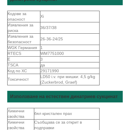
Кодове за
Xi
опасност
Изявления за
36/37/38
риска
Изявления за
26-36-24/25
безопасност
WGK Германия
1
RTECS
WM7751000
Е
3
TSCA
да
Код по ХС
29171990
LD50 i.v. при мишки: 4,5 g/kg
Токсичност
(Zuckerbrod, Graef)
Използване на естествен динатриев сукцинат
Химични
бял кристален прах
свойства
Химични
Съобщава се за открит в
свойства
подправки