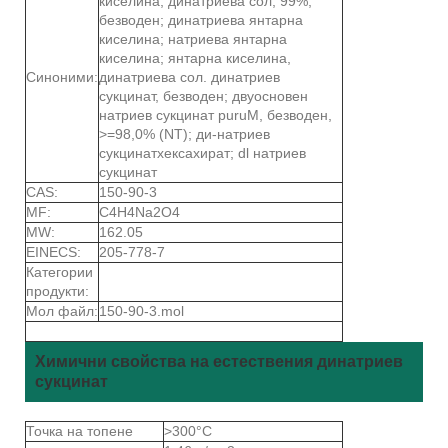
киселина, динатриева сол, 99%,
безводен; динатриева янтарна
киселина; натриева янтарна
киселина; янтарна киселина,
Синоними:
динатриева сол. динатриев
сукцинат, безводен; двуосновен
натриев сукцинат puruM, безводен,
>=98,0% (NT); ди-натриев
сукцинатхексахират; dl натриев
сукцинат
CAS:
150-90-3
MF:
C4H4Na2O4
MW:
162.05
EINECS:
205-778-7
Категории
продукти:
Мол файл:
150-90-3.mol
Химични свойства на естествения динатриев
сукцинат
Точка на топене
>300°C