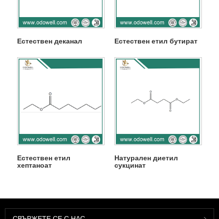
Естествен деканал
Естествен етил бутират
Естествен етил
Натурален диетил
хептаноат
сукцинат
СВЪРЖЕТЕ СЕ С НАС