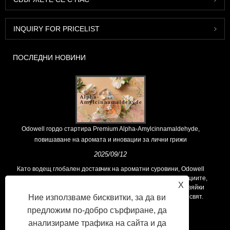
INQUIRY FOR PRICELIST
ПОСЛЕДНИ НОВИНИ
Odowell гордо стартира Premium Alpha-Amylcinnamaldehyde,
повишаване на аромата и иновации за лични грижи
2025/09/12
Като водещ глобален доставчик на ароматни суровини, Odowell
поддържа основна философия на „ориентирана към иновациите,
X
фокусирани върху качеството“, последователно предоставяйки
Ние използваме бисквитки, за да ви
превъзходни решения за аромати на клиентите по целия свят.
предложим по-добро сърфиране, да
анализираме трафика на сайта и да