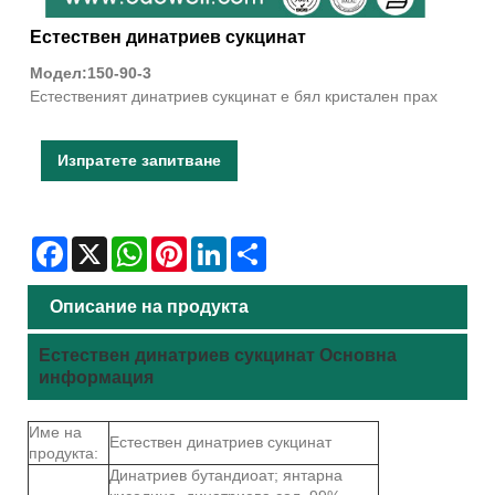
Естествен динатриев сукцинат
Модел:150-90-3
Естественият динатриев сукцинат е бял кристален прах
Изпратете запитване
Facebook
X
WhatsApp
Pinterest
LinkedIn
Share
Описание на продукта
Естествен динатриев сукцинат Основна
информация
Име на
Естествен динатриев сукцинат
продукта:
Динатриев бутандиоат; янтарна