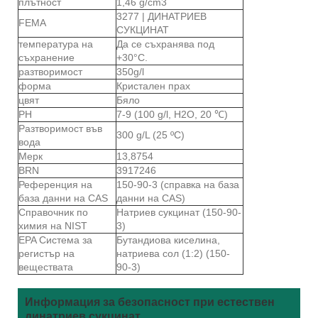
плътност
1,46 g/cm3
3277 | ДИНАТРИЕВ
FEMA
СУКЦИНАТ
температура на
Да се ​​съхранява под
съхранение
+30°C.
разтворимост
350g/l
форма
Кристален прах
цвят
Бяло
PH
7-9 (100 g/l, H2O, 20 ℃)
Разтворимост във
300 g/L (25 ºC)
вода
Мерк
13,8754
BRN
3917246
Референция на
150-90-3 (справка на база
база данни на CAS
данни на CAS)
Справочник по
Натриев сукцинат (150-90-
химия на NIST
3)
EPA Система за
Бутандиова киселина,
регистър на
натриева сол (1:2) (150-
веществата
90-3)
Информация за безопасност при естествен
динатриев сукцинат