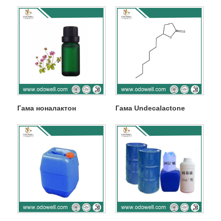
Гама ноналактон
Гама Undecalactone