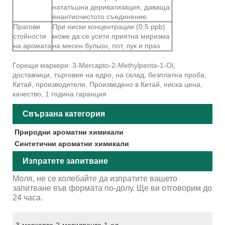
нататъшна дериватизация, даваща
енантиочистото съединение.
Прагови
При ниски концентрации (0,5 ppb)
стойности
може да се усети приятна миризма
на аромата
на месен бульон, пот, лук и праз.
Горещи маркери: 3-Mercapto-2-Methylpenta-1-Ol,
доставчици, търговия на едро, на склад, безплатна проба,
Китай, производители, Произведено в Китай, ниска цена,
качество, 1 година гаранция
Свързана категория
Природни ароматни химикали
Синтетични ароматни химикали
Изпратете запитване
Моля, не се колебайте да изпратите вашето
запитване във формата по-долу. Ще ви отговорим до
24 часа.