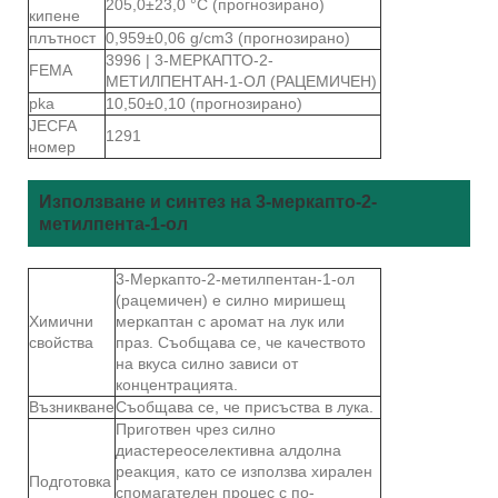
205,0±23,0 °C (прогнозирано)
кипене
плътност
0,959±0,06 g/cm3 (прогнозирано)
3996 | 3-МЕРКАПТО-2-
FEMA
МЕТИЛПЕНТАН-1-ОЛ (РАЦЕМИЧЕН)
pka
10,50±0,10 (прогнозирано)
JECFA
1291
номер
Използване и синтез на 3-меркапто-2-
метилпента-1-ол
3-Меркапто-2-метилпентан-1-ол
(рацемичен) е силно миришещ
Химични
меркаптан с аромат на лук или
свойства
праз. Съобщава се, че качеството
на вкуса силно зависи от
концентрацията.
Възникване
Съобщава се, че присъства в лука.
Приготвен чрез силно
диастереоселективна алдолна
реакция, като се използва хирален
Подготовка
спомагателен процес с по-