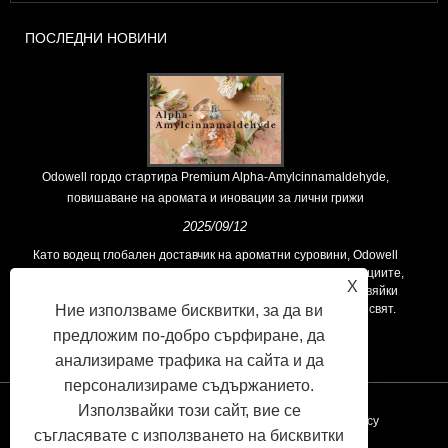
ПОСЛЕДНИ НОВИНИ
Odowell гордо стартира Premium Alpha-Amylcinnamaldehyde,
повишаване на аромата и иновации за лични грижи
2025/09/12
Като водещ глобален доставчик на ароматни суровини, Odowell
поддържа основна философия на „ориентирана към иновациите,
X
фокусирани върху качеството“, последователно предоставяйки
Ние използваме бисквитки, за да ви
превъзходни решения за аромати на клиентите по целия свят.
предложим по-добро сърфиране, да
анализираме трафика на сайта и да
персонализираме съдържанието.
Използвайки този сайт, вие се
Връзки
Sitemap
RSS
XML
Privacy Policy
съгласявате с използването на бисквитки