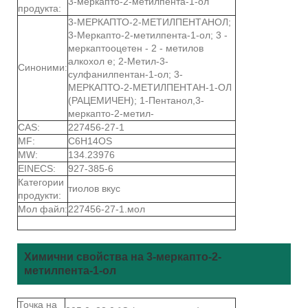
3-меркапто-2-метилпента-1-ол
продукта:
3-МЕРКАПТО-2-МЕТИЛПЕНТАНОЛ;
3-Меркапто-2-метилпента-1-ол; 3 -
меркаптооцетен - 2 - метилов
алкохол е; 2-Метил-3-
Синоними:
сулфанилпентан-1-ол; 3-
МЕРКАПТО-2-МЕТИЛПЕНТАН-1-ОЛ
(РАЦЕМИЧЕН); 1-Пентанол,3-
меркапто-2-метил-
CAS:
227456-27-1
MF:
C6H14OS
MW:
134.23976
EINECS:
927-385-6
Категории
тиолов вкус
продукти:
Мол файл:
227456-27-1.мол
Химични свойства на 3-меркапто-2-
метилпента-1-ол
Точка на