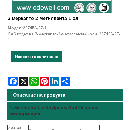
3-меркапто-2-метилпента-1-ол
Модел:227456-27-1
CAS кодът на 3-меркапто-2-метилпента-1-ол е 227456-27-
1.
Изпратете запитване
Facebook
X
WhatsApp
Pinterest
LinkedIn
Share
Описание на продукта
3-Mercapto-2-methylpenta-1-ol Основна
информация
Име на