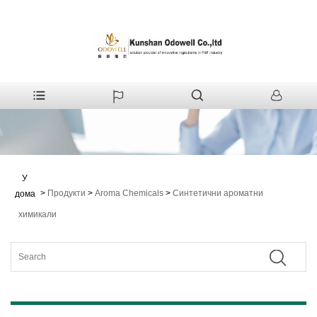
У
>
Продукти
>
Aroma Chemicals
>
Синтетични ароматни
дома
химикали