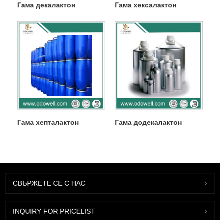
Гама декалактон
Гама хексалактон
Гама хепталактон
Гама додекалактон
СВЪРЖЕТЕ СЕ С НАС
INQUIRY FOR PRICELIST