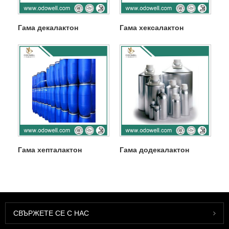
Гама декалактон
Гама хексалактон
Гама хепталактон
Гама додекалактон
СВЪРЖЕТЕ СЕ С НАС