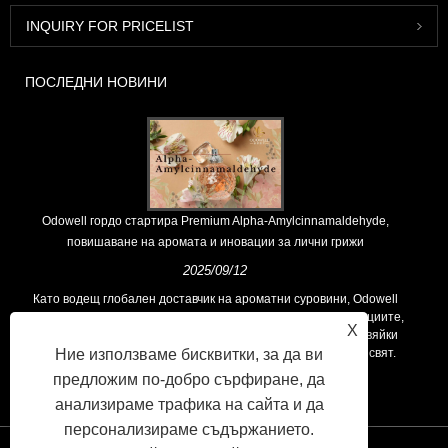
INQUIRY FOR PRICELIST
ПОСЛЕДНИ НОВИНИ
Odowell гордо стартира Premium Alpha-Amylcinnamaldehyde,
повишаване на аромата и иновации за лични грижи
2025/09/12
Като водещ глобален доставчик на ароматни суровини, Odowell
поддържа основна философия на „ориентирана към иновациите,
X
фокусирани върху качеството“, последователно предоставяйки
Ние използваме бисквитки, за да ви
превъзходни решения за аромати на клиентите по целия свят.
предложим по-добро сърфиране, да
анализираме трафика на сайта и да
персонализираме съдържанието.