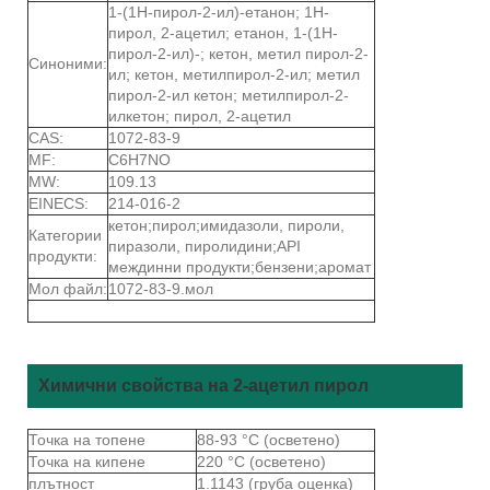
1-(1Н-пирол-2-ил)-етанон; 1Н-
пирол, 2-ацетил; етанон, 1-(1Н-
пирол-2-ил)-; кетон, метил пирол-2-
Синоними:
ил; кетон, метилпирол-2-ил; метил
пирол-2-ил кетон; метилпирол-2-
илкетон; пирол, 2-ацетил
CAS:
1072-83-9
MF:
C6H7NO
MW:
109.13
EINECS:
214-016-2
кетон;пирол;имидазоли, пироли,
Категории
пиразоли, пиролидини;API
продукти:
междинни продукти;бензени;аромат
Мол файл:
1072-83-9.мол
Химични свойства на 2-ацетил пирол
Точка на топене
88-93 °C (осветено)
Точка на кипене
220 °C (осветено)
плътност
1.1143 (груба оценка)