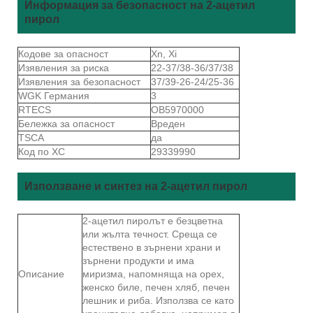
Информация за безопасност на 2-ацетил
пирол
Кодове за опасност
Xn, Xi
Изявления за риска
22-37/38-36/37/38
Изявления за безопасност
37/39-26-24/25-36
WGK Германия
3
RTECS
OB5970000
Бележка за опасност
Вреден
TSCA
да
Код по ХС
29339990
Използване и синтез на 2-ацетил пирол
2-ацетил пиролът е безцветна
или жълта течност. Среща се
естествено в зърнени храни и
зърнени продукти и има
Описание
миризма, напомняща на орех,
женско биле, печен хляб, печен
лешник и риба. Използва се като