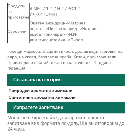
Продукти
4-МЕТИЛ-2-(1Н-ПИРОЛ-2-
за
ИЛ)ХИНОЛИН
приготвяне
Оцетен анхидрид-->Натриев
ацетат-->Цинков хлорид-->Натриев
Суровини
ацетат трихидрат-->N,N-
диметилацетамид-->Пирол
Горещи маркери: 2-ацетил пирол, доставчици, търговия на
едро, на склад, безплатна проба, Китай, производители,
Произведено в Китай, ниска цена, качество, 1 година
гаранция
Свързана категория
Природни ароматни химикали
Синтетични ароматни химикали
Изпратете запитване
Моля, не се колебайте да изпратите вашето
запитване във формата по-долу. Ще ви отговорим до
24 часа.