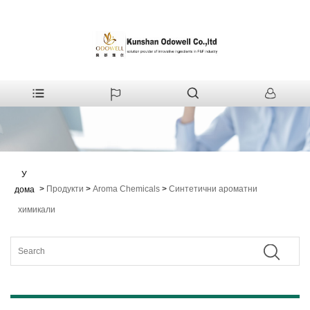
У
>
Продукти
>
Aroma Chemicals
>
Синтетични ароматни
дома
химикали