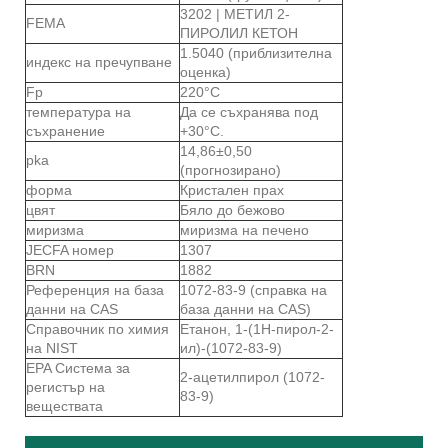
3202 | МЕТИЛ 2-
FEMA
ПИРОЛИЛ КЕТОН
1.5040 (приблизителна
индекс на пречупване
оценка)
Fp
220°C
температура на
Да се ​​съхранява под
съхранение
+30°C.
14,86±0,50
pka
(прогнозирано)
форма
Кристален прах
цвят
Бяло до бежово
миризма
миризма на печено
JECFA номер
1307
BRN
1882
Референция на база
1072-83-9 (справка на
данни на CAS
база данни на CAS)
Справочник по химия
Етанон, 1-(1Н-пирол-2-
на NIST
ил)-(1072-83-9)
EPA Система за
2-ацетилпирол (1072-
регистър на
83-9)
веществата