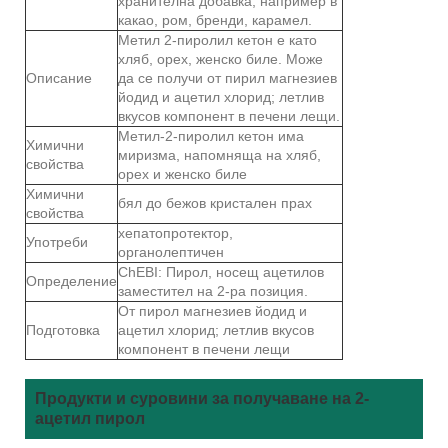
хранителна добавка, например в
какао, ром, бренди, карамел.
Метил 2-пиролил кетон е като
хляб, орех, женско биле. Може
Описание
да се получи от пирил магнезиев
йодид и ацетил хлорид; летлив
вкусов компонент в печени лещи.
Метил-2-пиролил кетон има
Химични
миризма, напомняща на хляб,
свойства
орех и женско биле
Химични
бял до бежов кристален прах
свойства
хепатопротектор,
Употреби
органолептичен
ChEBI: Пирол, носещ ацетилов
Определение
заместител на 2-ра позиция.
От пирол магнезиев йодид и
Подготовка
ацетил хлорид; летлив вкусов
компонент в печени лещи
Продукти и суровини за получаване на 2-
ацетил пирол