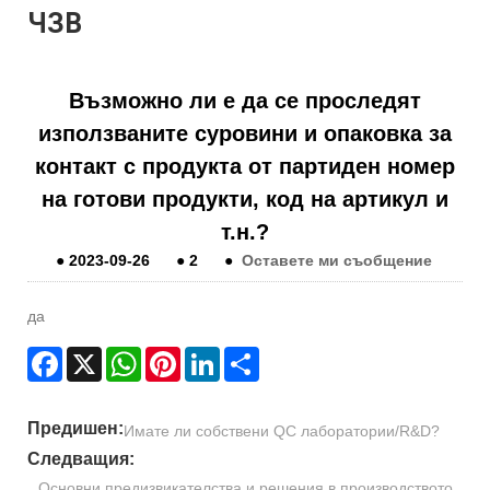
ЧЗВ
Възможно ли е да се проследят
използваните суровини и опаковка за
контакт с продукта от партиден номер
на готови продукти, код на артикул и
т.н.?
●
2023-09-26
●
2
●
Оставете ми съобщение
да
Facebook
X
WhatsApp
Pinterest
LinkedIn
Share
Предишен:
Имате ли собствени QC лаборатории/R&D?
Следващия:
Основни предизвикателства и решения в производството