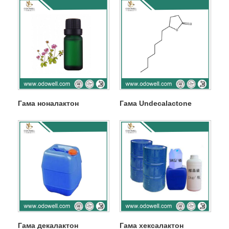
Гама ноналактон
Гама Undecalactone
Гама декалактон
Гама хексалактон