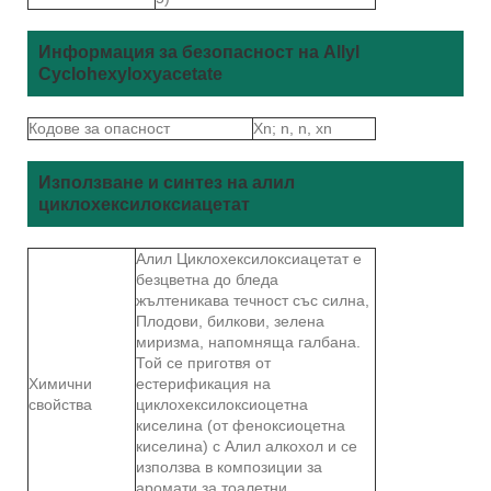
Информация за безопасност на Allyl
Cyclohexyloxyacetate
Кодове за опасност
Xn; n, n, xn
Използване и синтез на алил
циклохексилоксиацетат
Алил Циклохексилоксиацетат е
безцветна до бледа
жълтеникава течност със силна,
Плодови, билкови, зелена
миризма, напомняща галбана.
Той се приготвя от
Химични
естерификация на
свойства
циклохексилоксиоцетна
киселина (от феноксиоцетна
киселина) с Алил алкохол и се
използва в композиции за
аромати за тоалетни