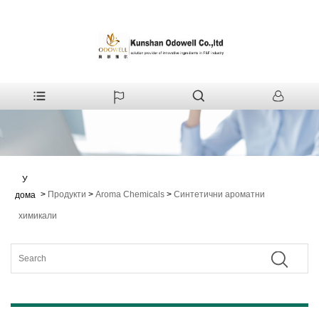
У
>
Продукти
>
Aroma Chemicals
>
Синтетични ароматни
дома
химикали