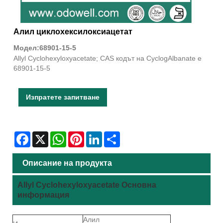
Алил циклохексилоксиацетат
Модел:68901-15-5
Allyl Cyclohexyloxyacetate; CAS кодът на CyclogAlbanate е
68901-15-5
Изпратете запитване
Facebook
X
WhatsApp
Pinterest
LinkedIn
Share
Описание на продукта
Allyl Cyclohexyloxyacetate Основна
информация
Алил