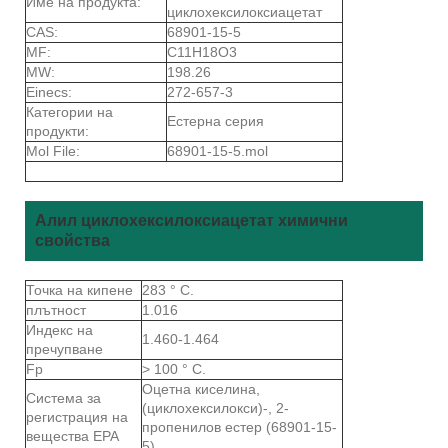
Име на продукта:
циклохексилоксиацетат
CAS:
68901-15-5
MF:
C11H18O3
MW:
198.26
Einecs:
272-657-3
Категории на
Естерна серия
продукти:
Mol File:
68901-15-5.mol
Алил циклохексилоксиацетат химични
свойства
Точка на кипене
283 ° C.
плътност
1.016
Индекс на
1.460-1.464
пречупване
Fp
> 100 ° C.
Оцетна киселина,
Система за
(циклохексилокси)-, 2-
регистрация на
пропенилов естер (68901-15-
вещества EPA
5)