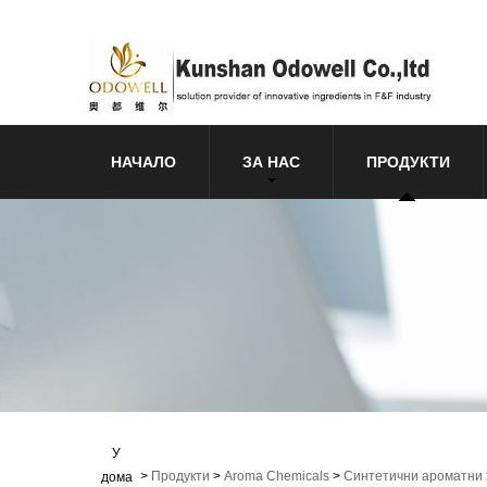
НАЧАЛО
ЗА НАС
ПРОДУКТИ
У
>
Продукти
>
Aroma Chemicals
>
Синтетични ароматни
дома