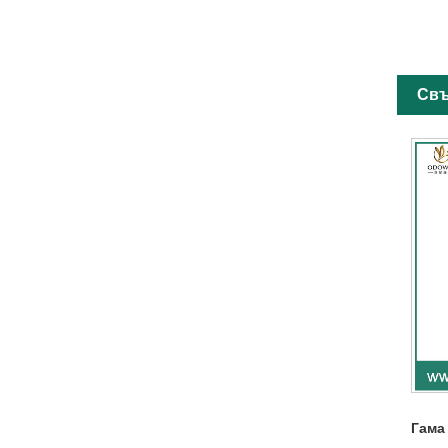
Свъ
Гама