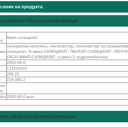
сание на продукта
 салицилат Основна информация
Амил салицилат
а:
салицилова киселина, пентилестер; пентилестер на салицилов
ми:
салицилат; N-амил САЛИЦИЛАТ; ПЕНТИЛ САЛИЦИЛАТ; ПЕНТ
ОКСИ АМИЛ САЛИЦИЛАТ; n-амил-2-хидроксибензоат
2050-08-0
C12H16O3
208.25
:
218-080-2
рии
и:
йл:
2050-08-0.мол
чни свойства на амил салицилат