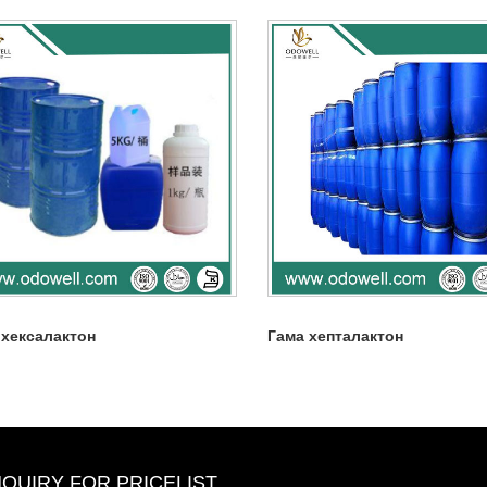
 хексалактон
Гама хепталактон
NQUIRY FOR PRICELIST