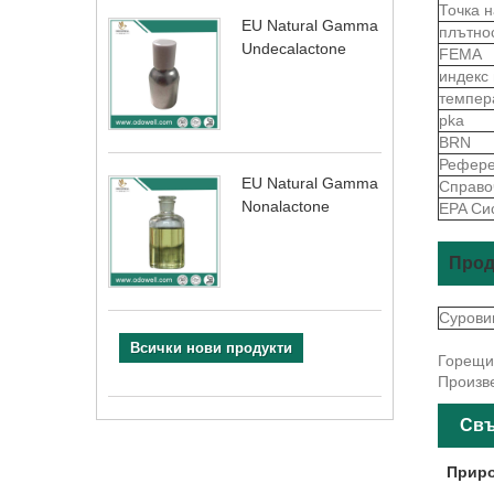
Точка 
EU Natural Gamma
плътно
Undecalactone
FEMA
индекс
темпер
pka
BRN
Рефере
EU Natural Gamma
Справо
Nonalactone
EPA Си
Прод
Сурови
Всички нови продукти
Горещи 
Произве
Свъ
Приро