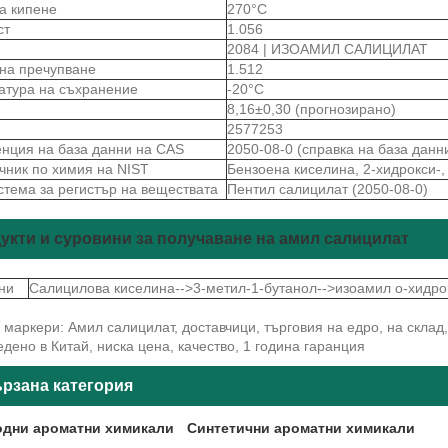
на кипене
270°С
ст
1.056
2084 | ИЗОАМИЛ САЛИЦИЛАТ
 на пречупване
1.512
атура на съхранение
-20°C
8,16±0,30 (прогнозирано)
2577253
нция на база данни на CAS
2050-08-0 (справка на база данн
чник по химия на NIST
Бензоена киселина, 2-хидрокси-,
стема за регистър на веществата
Пентил салицилат (2050-08-0)
укти и суровини за получаване на амил салицилат
ни
Салицилова киселина-->3-метил-1-бутанол-->изоамил о-хидро
маркери: Амил салицилат, доставчици, търговия на едро, на склад,
дено в Китай, ниска цена, качество, 1 година гаранция
рзана категория
дни ароматни химикали
Синтетични ароматни химикали