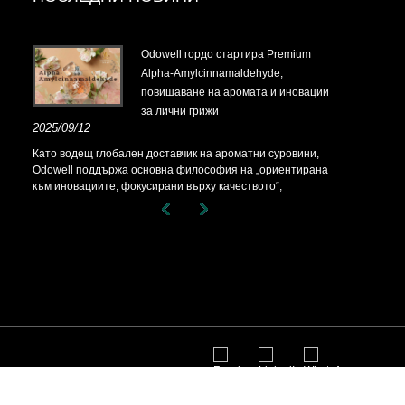
t-
Odowell гордо стартира Premium
Alpha-Amylcinnamaldehyde,
повишаване на аромата и иновации
за лични грижи
t-
2025/09/12
Като водещ глобален доставчик на ароматни суровини,
Odowell поддържа основна философия на „ориентирана
към иновациите, фокусирани върху качеството“,
последователно предоставяйки превъзходни решения за
аромати на клиентите по целия свят.
чки права запазени.