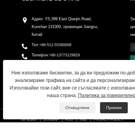
Адрес: F5,399 East Qianjin Road,
За
Kunshan 215300, провинция Jiangsu,
це
Китай
ни
Тел:
+86-512-55380008
Телефон:
+86-13773129929
електронна поща:
Ние използваме бисквитки, за да ви предложим по-до
shirleyxu@odowell.com
анализираме трафика на сайта и да персонализирам
факс: +86-512-55380009
Използвайки този сайт, вие се съгласявате с използван
наша страна.
Политика за поверителн
Отхвърляне
Приеми
ВРЪЗКИ
SITEMAP
RSS
XML
PRIVACY POLICY
Copyright © 2020 Kunshan Odowell Co., Ltd - China Aroma Chemic