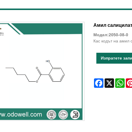
Амил салицила
Модел:2050-08-0
Кас кодът на амил 
Изпратете зап
Facebook
X
Wha