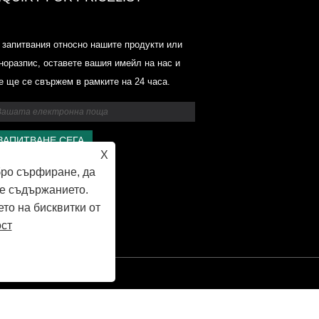
Ценови списък на Odowell-Marke
 запитвания относно нашите продукти или
2025.6.14-2025.07.25
норазпис, оставете вашия имейл на нас и
2025/07/25
е ще се свържем в рамките на 24 часа.
Ценови списък на Odowell-Marke
2025.6.14-2025.07.25
X
бро сърфиране, да
е съдържанието.
ето на бисквитки от
ост
al, Производители на съставки на аромата, доставчици на етерично масло Вси