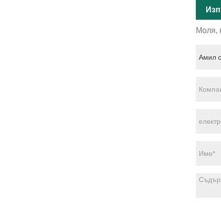
Изп
Моля, 