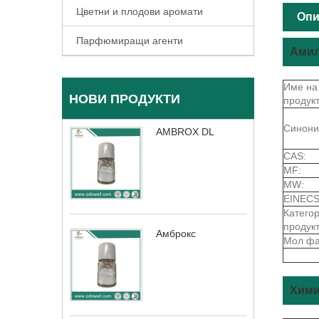
Цветни и плодови аромати
Опи
Парфюмиращи агенти
Амил
Име на
НОВИ ПРОДУКТИ
продукт
Синони
AMBROX DL
CAS:
MF:
MW:
EINECS
Катего
продукт
Амброкс
Мол фа
Хими