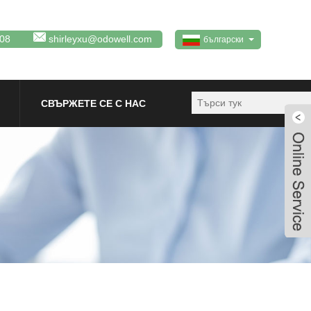
08
shirleyxu@odowell.com
български
СВЪРЖЕТЕ СЕ С НАС