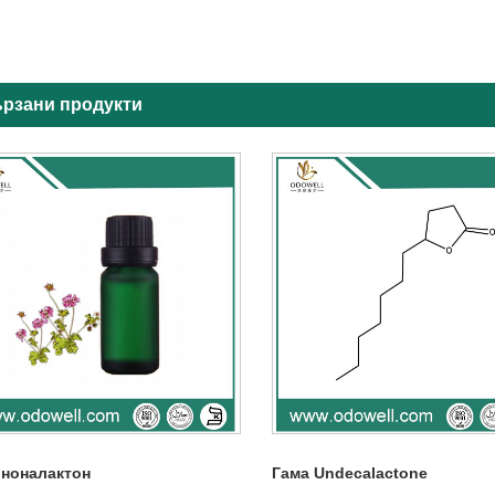
рзани продукти
 ноналактон
Гама Undecalactone