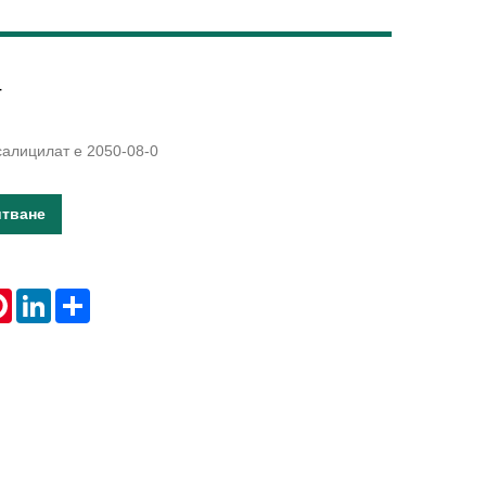
Live
т
салицилат е 2050-08-0
итване
tsApp
Pinterest
LinkedIn
Share