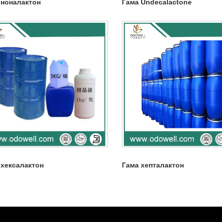
 ноналактон
Гама Undecalactone
 хексалактон
Гама хепталактон