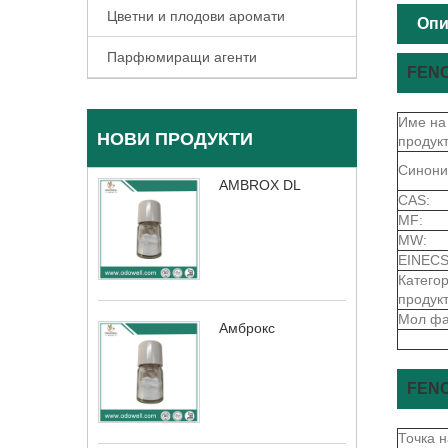
Цветни и плодови аромати
Опи
Парфюмиращи агенти
FENC
Име на
НОВИ ПРОДУКТИ
продукт
Синони
AMBROX DL
CAS:
MF:
MW:
EINECS
Катего
продукт
Мол фа
Амброкс
FENC
Точка 