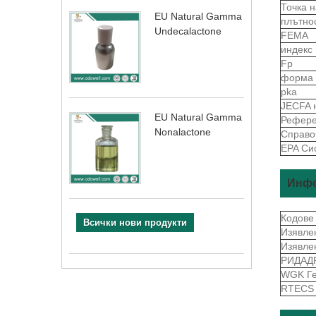
Точка 
EU Natural Gamma
плътно
Undecalactone
FEMA
индекс
Fp
форма
pka
JECFA 
EU Natural Gamma
Рефере
Nonalactone
Справо
EPA Си
Инфо
Кодове
Всички нови продукти
Изявле
Изявле
РИДАД
WGK Г
RTEC