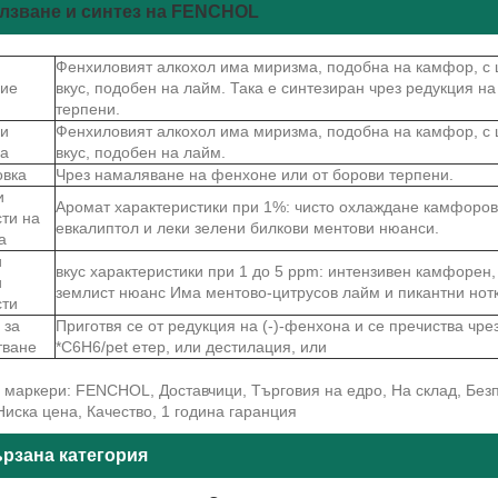
лзване и синтез на FENCHOL
Фенхиловият алкохол има миризма, подобна на камфор, с ц
ие
вкус, подобен на лайм. Така е синтезиран чрез редукция н
терпени.
и
Фенхиловият алкохол има миризма, подобна на камфор, с ц
ва
вкус, подобен на лайм.
овка
Чрез намаляване на фенхоне или от борови терпени.
и
Аромат характеристики при 1%: чисто охлаждане камфоров
сти на
евкалиптол и леки зелени билкови ментови нюанси.
а
и
вкус характеристики при 1 до 5 ppm: интензивен камфорен,
и
землист нюанс Има ментово-цитрусов лайм и пикантни нотк
сти
 за
Приготвя се от редукция на (-)-фенхона и се пречиства чре
тване
*C6H6/pet етер, или дестилация, или
маркери: FENCHOL, Доставчици, Търговия на едро, На склад, Безп
Ниска цена, Качество, 1 година гаранция
рзана категория