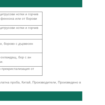
итрусови нотки и горчив
а фенхона или от борови
итрусови нотки и горчив
о, борово с дървесен
 охлаждащ, бор с ан
и.
з прекристализация от
латна проба, Китай, Производители, Произведено в