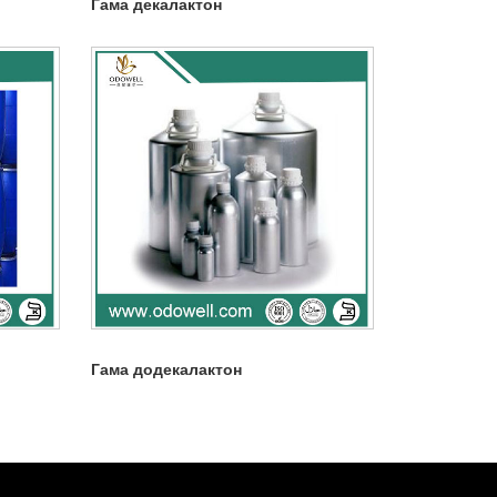
Гама декалактон
Гама додекалактон