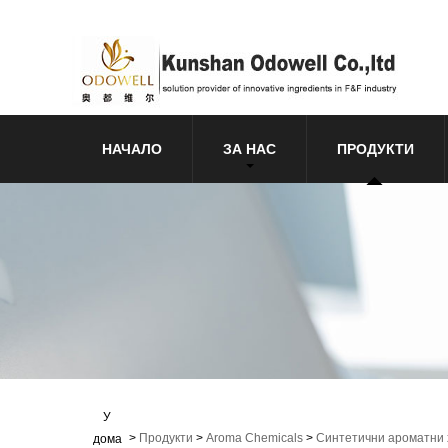
НАЧАЛО
ЗА НАС
ПРОДУКТИ
У
>
Продукти
>
Aroma Chemicals
>
Синтетични ароматни
дома