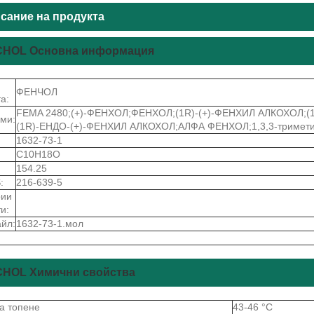
сание на продукта
HOL Основна информация
ФЕНЧОЛ
а:
FEMA 2480;(+)-ФЕНХОЛ;ФЕНХОЛ;(1R)-(+)-ФЕНХИЛ АЛКОХОЛ;(
ми:
(1R)-ЕНДО-(+)-ФЕНХИЛ АЛКОХОЛ;АЛФА ФЕНХОЛ;1,3,3-триметил-
1632-73-1
C10H18O
154.25
:
216-639-5
рии
и:
йл:
1632-73-1.мол
HOL Химични свойства
на топене
43-46 °C