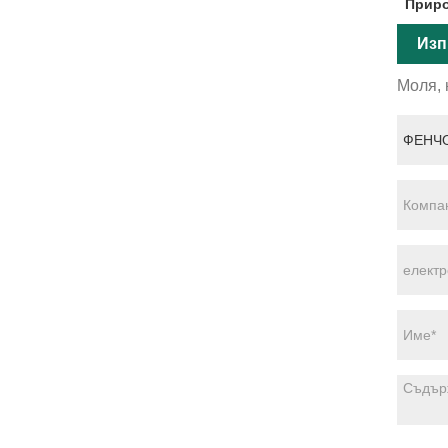
Приро
Изп
Моля, 