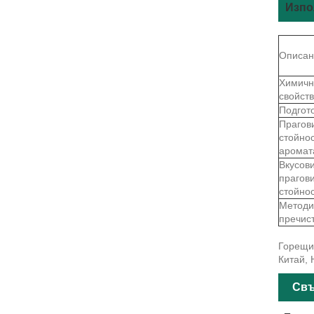
Изпо
Описан
Химичн
свойст
Подгот
Прагов
стойно
аромат
Вкусов
прагов
стойно
Методи
пречис
Горещи 
Китай, 
Свъ