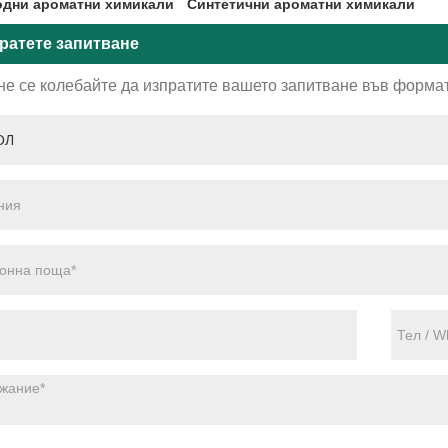
дни ароматни химикали
Синтетични ароматни химикали
ратете запитване
не се колебайте да изпратите вашето запитване във формат