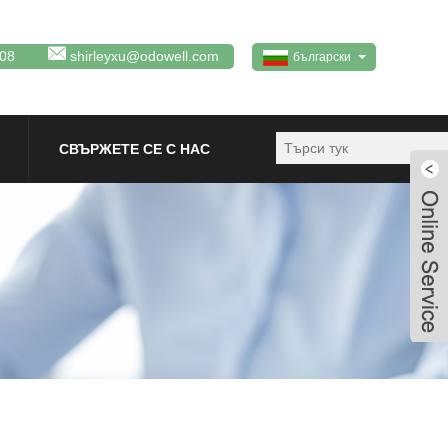
08
shirleyxu@odowell.com
български
СВЪРЖЕТЕ СЕ С НАС