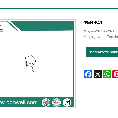
ФЕНЧОЛ
Модел:1632-73-1
Кас кодът на Fencho
Изпратете зап
Facebook
X
Wha