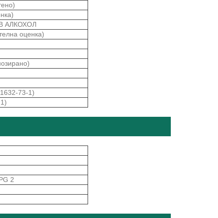
тено)
енка)
ОВ АЛКОХОЛ
телна оценка)
нозирано)
1632-73-1)
1)
PG 2