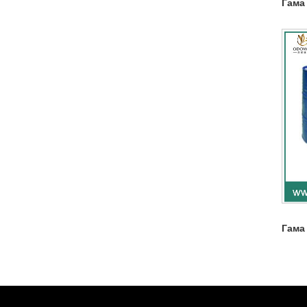
Гама
Гама