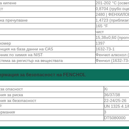
на кипене
201-202 °C (осве
ст
0,8704 (грубо оц
2480 | ФЕНХИЛ
 на пречупване
1,4723 (приблизи
165 °F
чист
15,38±0,60 (прог
номер
1397
нция на база данни на CAS
1632-73-1
чник по химия на NIST
Фенчил алкохол (
стема за регистър на веществата
Фенчол (1632-73-
рмация за безопасност на FENCHOL
 за опасност
Xi
ния за риска
36/37/38
ния за безопасност
22-24/25-26
Р
UN 1325 4.1/
ермания
3
S
DT5080000