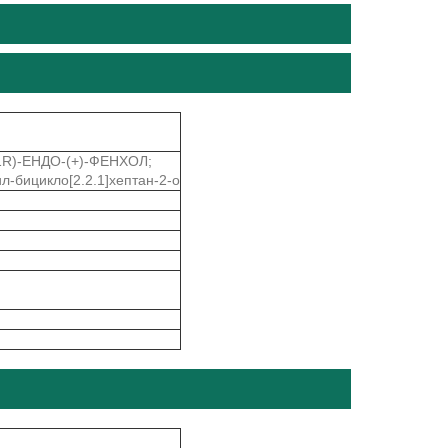
1R)-ЕНДО-(+)-ФЕНХОЛ;
бицикло[2.2.1]хептан-2-о