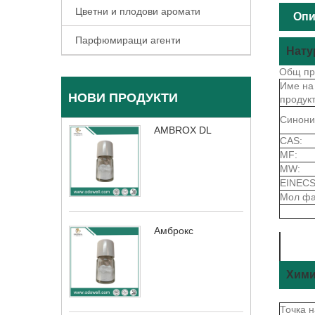
Цветни и плодови аромати
Опи
Парфюмиращи агенти
Нату
Общ пр
Име на
НОВИ ПРОДУКТИ
продукт
Синони
AMBROX DL
CAS:
MF:
MW:
EINECS
Мол фа
Амброкс
Хими
Точка 