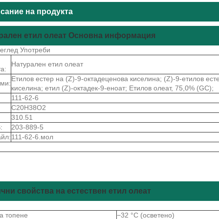
сание на продукта
рален етил олеат Основна информация
еглед Употреби
Натурален етил олеат
а:
Етилов естер на (Z)-9-октадеценова киселина; (Z)-9-етилов ест
ми:
киселина; етил (Z)-октадек-9-еноат; Етилов олеат, 75,0% (GC);
111-62-6
C20H38O2
310.51
:
203-889-5
йл:
111-62-6.мол
чни свойства на естествен етил олеат
на топене
−32 °C (осветено)