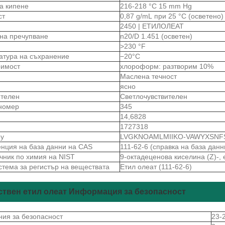
на кипене
216-218 °C 15 mm Hg
ст
0,87 g/mL при 25 °C (осветено)
2450 | ЕТИЛОЛЕАТ
 на пречупване
n20/D 1.451 (осветен)
>230 °F
атура на съхранение
−20°C
римост
хлороформ: разтворим 10%
Маслена течност
ясно
ителен
Светлочувствителен
номер
345
14,6828
1727318
ey
LVGKNOAMLMIIKO-VAWYXSNF
нция на база данни на CAS
111-62-6 (справка на база дан
чник по химия на NIST
9-октадеценова киселина (Z)-, 
стема за регистър на веществата
Етил олеат (111-62-6)
ствен етил олеат Информация за безопасност
ния за безопасност
23-