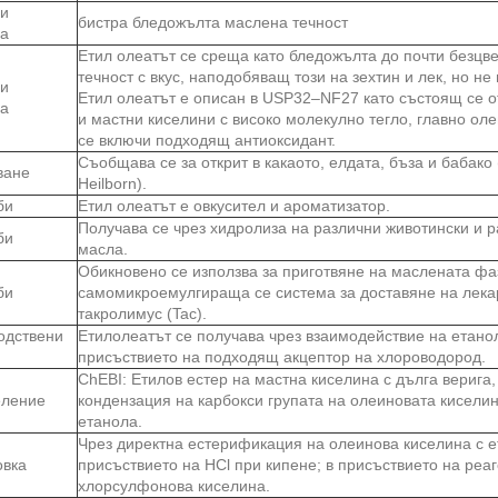
и
бистра бледожълта маслена течност
ва
Етил олеатът се среща като бледожълта до почти безцв
течност с вкус, наподобяващ този на зехтин и лек, но не
и
Етил олеатът е описан в USP32–NF27 като състоящ се о
ва
и мастни киселини с високо молекулно тегло, главно ол
се включи подходящ антиоксидант.
Съобщава се за открит в какаото, елдата, бъза и бабако
ване
Heilborn).
би
Етил олеатът е овкусител и ароматизатор.
Получава се чрез хидролиза на различни животински и 
би
масла.
Обикновено се използва за приготвяне на маслената фа
би
самомикроемулгираща се система за доставяне на лека
такролимус (Tac).
одствени
Етилолеатът се получава чрез взаимодействие на етано
присъствието на подходящ акцептор на хлороводород.
ChEBI: Етилов естер на мастна киселина с дълга верига
ление
кондензация на карбокси групата на олеиновата киселин
етанола.
Чрез директна естерификация на олеинова киселина с е
овка
присъствието на HCl при кипене; в присъствието на реаге
хлорсулфонова киселина.