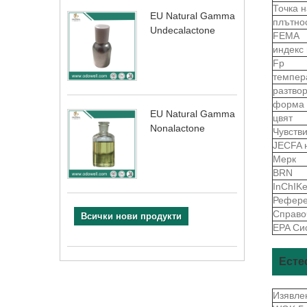
Точка 
EU Natural Gamma
плътно
Undecalactone
FEMA
индекс
Fp
темпер
разтво
форма
EU Natural Gamma
цвят
Nonalactone
Чувств
JECFA 
Мерк
BRN
InChIK
Рефере
Справо
Всички нови продукти
EPA Си
Есте
Изявле