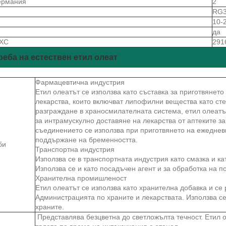
ермания
2
S
RG3
10-
да
 ХС
291
реба на естествен етил олеат
Фармацевтична индустрия
Етил олеатът се използва като съставка за приготвянет
лекарства, които включват липофилни вещества като ст
разграждане в храносмилателната система, етил олеатът
за интрамускулно доставяне на лекарства от аптеките за
съединението се използва при приготвянето на ежеднев
поддържане на бременността.
би
Транспортна индустрия
Използва се в транспортната индустрия като смазка и к
Използва се и като посадъчен агент и за обработка на п
Хранителна промишленост
Етил олеатът се използва като хранителна добавка и се 
Администрацията по храните и лекарствата. Използва се 
храните.
Представлява безцветна до светложълта течност. Етил 