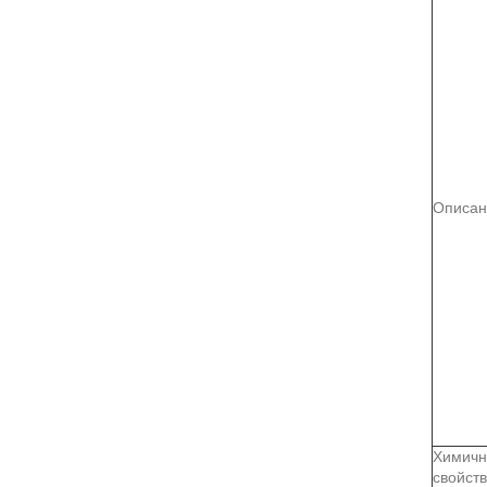
Описан
Химичн
свойст