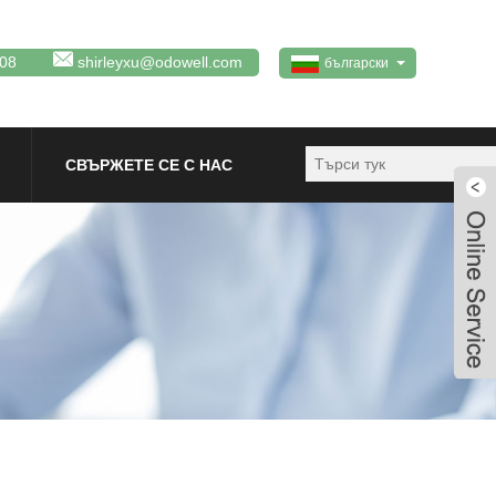
08
shirleyxu@odowell.com
български
СВЪРЖЕТЕ СЕ С НАС