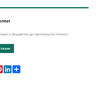
Live
олеат
олеат е безцветна до светложълта течност.
итване
tsApp
Pinterest
LinkedIn
Share