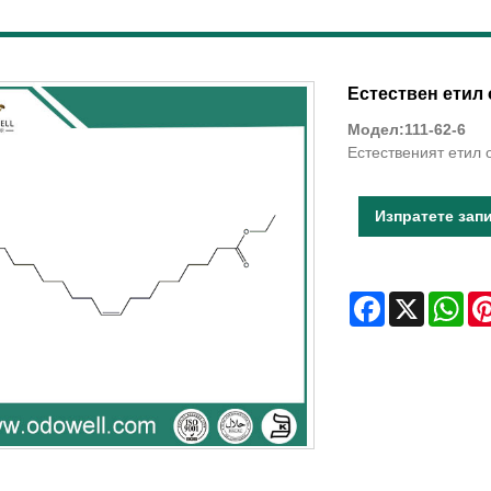
Естествен етил 
Модел:111-62-6
Естественият етил 
Изпратете зап
Facebook
X
Wha