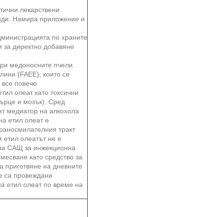
втични лекарствени
иди. Намира приложение и
Администрацията по храните
и за директно добавяне
ри медоносните пчели.
лини (FAEE), които се
 все повече
етил олеат като токсични
сърце и мозък). Сред
ят медиатор на алкохола
а етил олеат е
храносмилателния тракт
 етил олеатът не е
 на САЩ за инжекционна
смесване като средство за
за приготвяне на дневните
не са провеждани
а етил олеат по време на