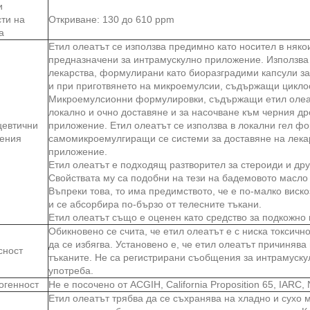
и
сти на
Откриване: 130 до 610 ppm
а
Етил олеатът се използва предимно като носител в няк
предназначени за интрамускулно приложение. Използва с
лекарства, формулирани като биоразградими капсули з
и при приготвянето на микроемулсии, съдържащи цикло
Микроемулсионни формулировки, съдържащи етил олеат
локално и очно доставяне и за насочване към черния д
евтични
приложение. Етил олеатът се използва в локални гел ф
ения
самомикроемулгиращи се системи за доставяне на лека
приложение.
Етил олеатът е подходящ разтворител за стероиди и др
Свойствата му са подобни на тези на бадемовото масло
Въпреки това, то има предимството, че е по-малко виск
и се абсорбира по-бързо от телесните тъкани.
Етил олеатът също е оценен като средство за подкожно
Обикновено се счита, че етил олеатът е с ниска токсичн
да се избягва. Установено е, че етил олеатът причиняв
сност
тъканите. Не са регистрирани съобщения за интрамуску
употреба.
огенност
Не е посочено от ACGIH, California Proposition 65, IARC
Етил олеатът трябва да се съхранява на хладно и сухо 