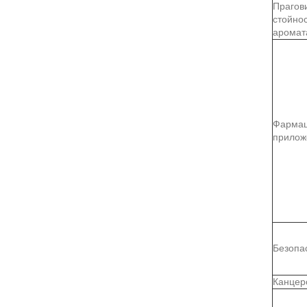
Прагов
стойно
аромат
Фармац
прилож
Безопа
Канцер