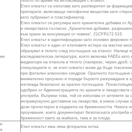
тялото по време на интоксикация с етанол.
Етил олеатът се използва като разтворител за фармаце
препарати, включващи липофилни вещества като стеро
като лубрикант и пластификатор.
Етил олеатът се регулира като хранителна добавка от 
и лекарствата съгласно „Хранителни добавки, разрешен
към храни за консумация от човека“, 21CFR172.515.
Етил олеатът е идентифициран като основен феромон п
Етил олеатът е един от етиловите естери на мастни кисе
образуват в тялото след поглъщане на етанол. Налице е
ие
изследователска литература, която включва FAEEs като 
медиатори на етанола в тялото (панкреас, черен дроб, 
спекулациите е, че етил олеатът може да бъде токсични
при фетален алкохолен синдром. Оралното поглъщане н
внимателно проучено и поради бързото разграждане в 
изглежда безопасно за орално поглъщане. Понастоящем
одобрен от Администрацията по храните и лекарствата
употреба. Въпреки това, той се използва от аптеките за 
интрамускулно доставяне на лекарства, в някои случаи 
дози прогестерон в подкрепа на бременността. Никога 
проучвания, които документират безопасната употреба н
бременност както за майката, така и за плода.
и
Етил олеатът има лека флорална нотка.
ва