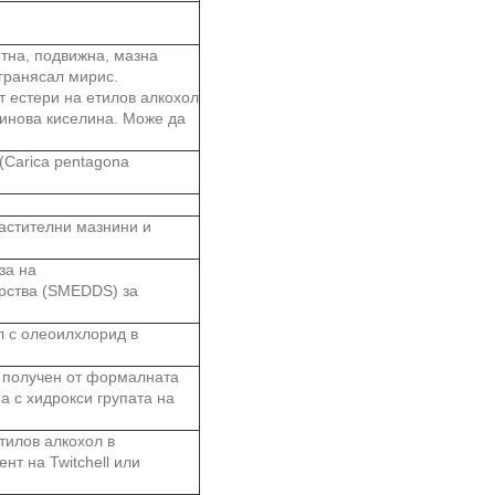
етна, подвижна, мазна
 гранясал мирис.
т естери на етилов алкохол
еинова киселина. Може да
 (Carica pentagona
растителни мазнини и
за на
рства (SMEDDS) за
л с олеоилхлорид в
, получен от формалната
а с хидрокси групата на
тилов алкохол в
нт на Twitchell или