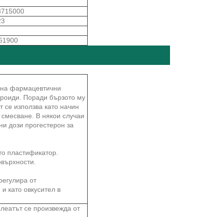
715000
23
61900
о на фармацевтични
ероиди. Поради бързото му
 се използва като начин
 смесване. В някои случаи
ни дози прогестерон за
ато пластификатор.
овърхности.
регулира от
и като овкусител в
олеатът се произвежда от