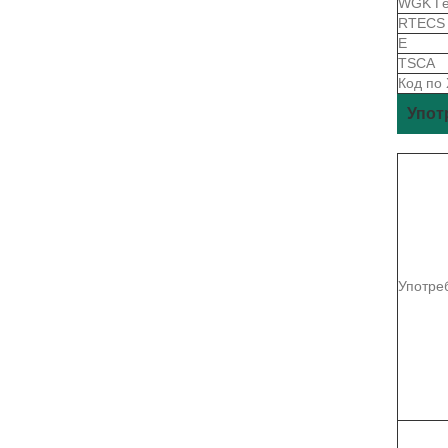
WGK Г
RTEC
Е
TSCA
Код по
Упот
Употре