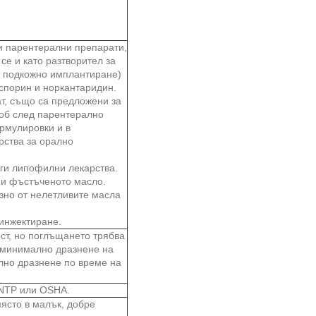
ои парентерални препарати,
е и като разтворител за
а подкожно имплантиране)
спорин и норкантаридин.
, също са предложени за
роб след парентерално
ормулировки и в
рства за орално
уги липофилни лекарства.
 и фъстъченото масло.
озно от нелетливите масла
 инжектиране.
ост, но поглъщането трябва
а минимално дразнене на
лно дразнене по време на
, NTP или OSHA.
място в малък, добре