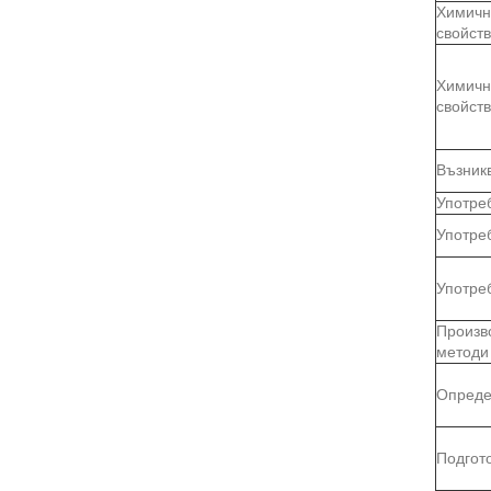
Химичн
свойст
Химичн
свойст
Възник
Употре
Употре
Употре
Произв
методи
Опреде
Подгот