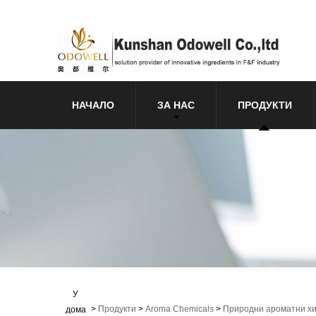
НАЧАЛО
ЗА НАС
ПРОДУКТИ
У
>
Продукти
>
Aroma Chemicals
>
Природни ароматни х
дома