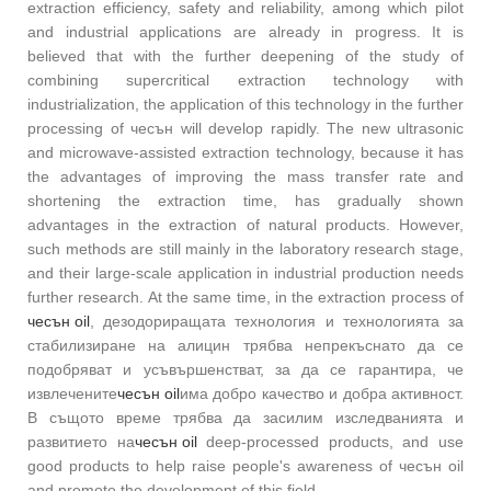
extraction efficiency, safety and reliability, among which pilot
and industrial applications are already in progress. It is
believed that with the further deepening of the study of
combining supercritical extraction technology with
industrialization, the application of this technology in the further
processing of чесън will develop rapidly. The new ultrasonic
and microwave-assisted extraction technology, because it has
the advantages of improving the mass transfer rate and
shortening the extraction time, has gradually shown
advantages in the extraction of natural products. However,
such methods are still mainly in the laboratory research stage,
and their large-scale application in industrial production needs
further research. At the same time, in the extraction process of
чесън oil
, дезодориращата технология и технологията за
стабилизиране на алицин трябва непрекъснато да се
подобряват и усъвършенстват, за да се гарантира, че
извлечените
чесън oil
има добро качество и добра активност.
В същото време трябва да засилим изследванията и
развитието на
чесън oil
deep-processed products, and use
good products to help raise people's awareness of чесън oil
and promote the development of this field.