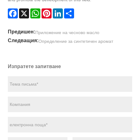
Facebook
X
WhatsApp
Pinterest
LinkedIn
Share
Предишен:
Приложение на чесново масло
Следващия:
Определение за синтетичен аромат
Изпратете запитване