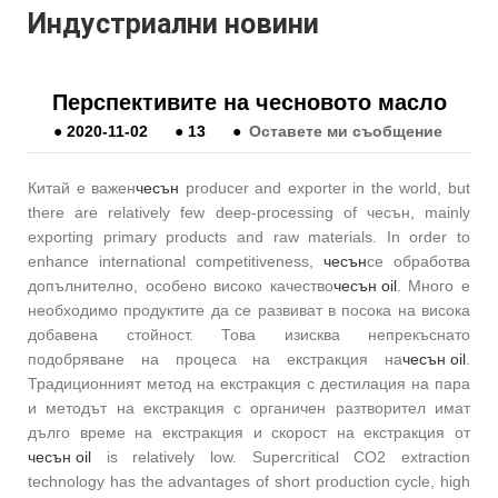
Индустриални новини
Перспективите на чесновото масло
●
2020-11-02
●
13
●
Оставете ми съобщение
Китай е важен
чесън
producer and exporter in the world, but
there are relatively few deep-processing of чесън, mainly
exporting primary products and raw materials. In order to
enhance international competitiveness,
чесън
се обработва
допълнително, особено високо качество
чесън oil
. Много е
необходимо продуктите да се развиват в посока на висока
добавена стойност. Това изисква непрекъснато
подобряване на процеса на екстракция на
чесън oil
.
Традиционният метод на екстракция с дестилация на пара
и методът на екстракция с органичен разтворител имат
дълго време на екстракция и скорост на екстракция от
чесън oil
is relatively low. Supercritical CO2 extraction
technology has the advantages of short production cycle, high