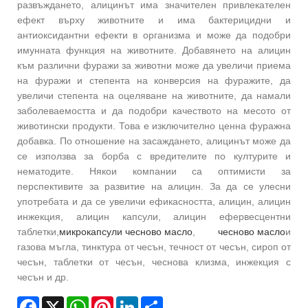
развъждането, алицинът има значителен привлекателен
ефект върху животните и има бактерицидни и
антиоксидантни ефекти в организма и може да подобри
имунната функция на животните. Добавянето на алицин
към различни фуражи за животни може да увеличи приема
на фуражи и степента на конверсия на фуражите, да
увеличи степента на оцеляване на животните, да намали
заболеваемостта и да подобри качеството на месото от
животински продукти. Това е изключително ценна фуражна
добавка. По отношение на засаждането, алицинът може да
се използва за борба с вредителите по културите и
нематодите. Някои компании са оптимисти за
перспективите за развитие на алицин. За да се улесни
употребата и да се увеличи ефикасността, алицин, алицин
инжекция, алицин капсули, алицин ефервесцентни
таблетки,
микрокапсули чесново масло
,
чесново масло
и
газова мъгла, тинктура от чесън, течност от чесън, сироп от
чесън, таблетки от чесън, чеснова клизма, инжекция с
чесън и др.
Facebook
X
WhatsApp
Pinterest
LinkedIn
Share