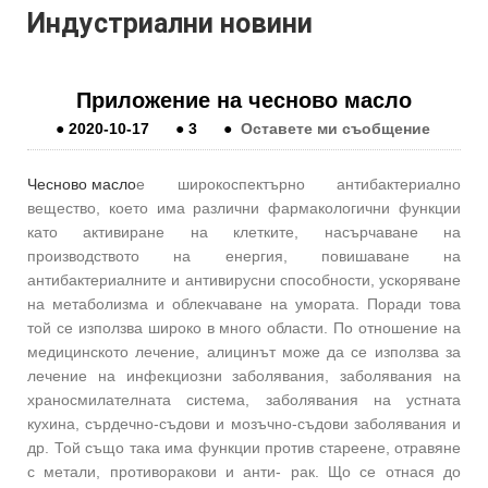
Индустриални новини
Приложение на чесново масло
●
2020-10-17
●
3
●
Оставете ми съобщение
Чесново масло
е широкоспектърно антибактериално
вещество, което има различни фармакологични функции
като активиране на клетките, насърчаване на
производството на енергия, повишаване на
антибактериалните и антивирусни способности, ускоряване
на метаболизма и облекчаване на умората. Поради това
той се използва широко в много области. По отношение на
медицинското лечение, алицинът може да се използва за
лечение на инфекциозни заболявания, заболявания на
храносмилателната система, заболявания на устната
кухина, сърдечно-съдови и мозъчно-съдови заболявания и
др. Той също така има функции против стареене, отравяне
с метали, противоракови и анти- рак. Що се отнася до