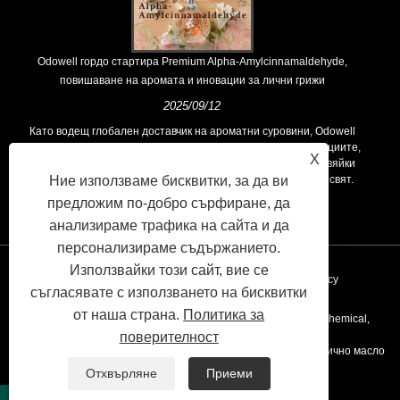
Odowell гордо стартира Premium Alpha-Amylcinnamaldehyde,
повишаване на аромата и иновации за лични грижи
2025/09/12
Като водещ глобален доставчик на ароматни суровини, Odowell
поддържа основна философия на „ориентирана към иновациите,
X
фокусирани върху качеството“, последователно предоставяйки
превъзходни решения за аромати на клиентите по целия свят.
Ние използваме бисквитки, за да ви
предложим по-добро сърфиране, да
анализираме трафика на сайта и да
персонализираме съдържанието.
Използвайки този сайт, вие се
Връзки
Sitemap
RSS
XML
Privacy Policy
съгласявате с използването на бисквитки
от наша страна.
Политика за
Copyright © 2020 Kunshan Odowell Co., Ltd - China Aroma Chemical,
поверителност
Производители на съставки на аромата, доставчици на етерично масло
Отхвърляне
Приеми
Всички права запазени.