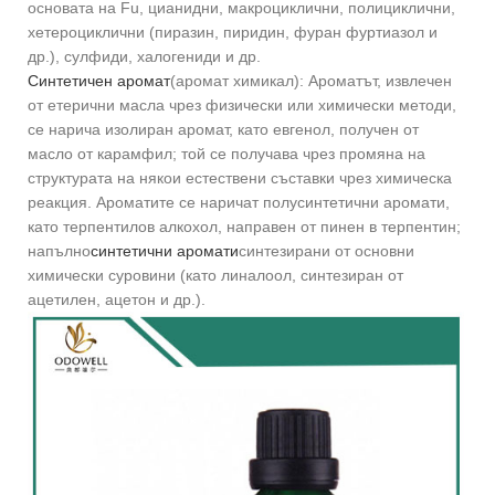
основата на Fu, цианидни, макроциклични, полициклични,
хетероциклични (пиразин, пиридин, фуран фуртиазол и
др.), сулфиди, халогениди и др.
Синтетичен аромат
(аромат химикал): Ароматът, извлечен
от етерични масла чрез физически или химически методи,
се нарича изолиран аромат, като евгенол, получен от
масло от карамфил; той се получава чрез промяна на
структурата на някои естествени съставки чрез химическа
реакция. Ароматите се наричат ​​полусинтетични аромати,
като терпентилов алкохол, направен от пинен в терпентин;
напълно
синтетични аромати
синтезирани от основни
химически суровини (като линалоол, синтезиран от
ацетилен, ацетон и др.).