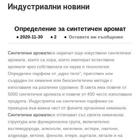
Индустриални новини
Определение за синтетичен аромат
●
2020-11-30
●
2
●
Оставете ми съобщение
Синтетични аромати
се наричат ​​още изкуствени синтетични
аромати, които са хора, които имитират естествени
аромати чрез собствената си наука и технология.
Определен парфюм от „едно тяло“, приготвен или
създаден по химични или биосинтетични методи с
използване на различни суровини. В света има повече от
5000 синтетични аромата и повече от 400 често използвани
продукта. Индустрията на синтетични парфюми се
превърна във важна част от фините органични химикали.
Синтетични аромати
се отличават със своята химическа
структура или функционална група, включително
въглеводороди, алкохоли, киселини, естери, лактони,
алдехиди, кетони, феноли, етери, ацетали, кетали и на