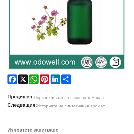
Facebook
X
WhatsApp
Pinterest
LinkedIn
Share
Предишен:
Перспективите на чесновото масло
Следващия:
Историята на синтетичния аромат
Изпратете запитване