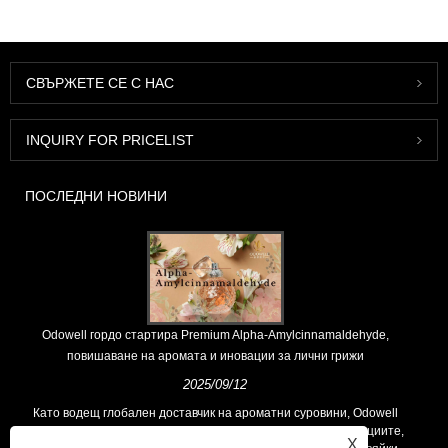
СВЪРЖЕТЕ СЕ С НАС
INQUIRY FOR PRICELIST
ПОСЛЕДНИ НОВИНИ
Odowell гордо стартира Premium Alpha-Amylcinnamaldehyde,
повишаване на аромата и иновации за лични грижи
2025/09/12
Като водещ глобален доставчик на ароматни суровини, Odowell
поддържа основна философия на „ориентирана към иновациите,
X