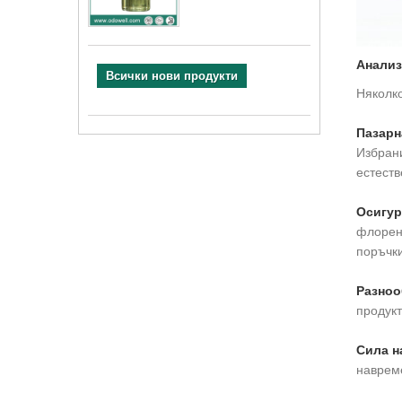
Анализ
Всички нови продукти
Няколко
Пазарн
Избрани
естеств
Осигур
флоренз
поръчки
Разноо
продук
Сила н
навреме