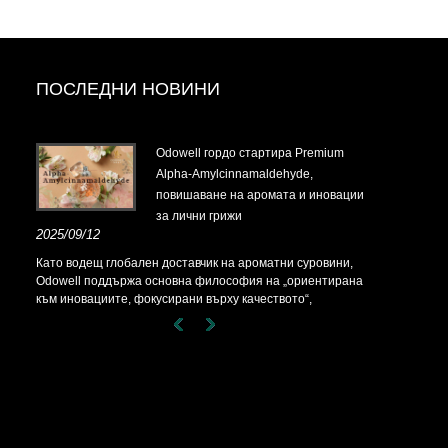
ПОСЛЕДНИ НОВИНИ
t-
Odowell гордо стартира Premium
Alpha-Amylcinnamaldehyde,
повишаване на аромата и иновации
за лични грижи
t-
2025/09/12
Като водещ глобален доставчик на ароматни суровини,
Odowell поддържа основна философия на „ориентирана
към иновациите, фокусирани върху качеството“,
последователно предоставяйки превъзходни решения за
аромати на клиентите по целия свят.