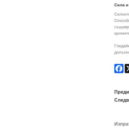
Сила и
Силното
Способн
същевре
аромат
Гледайк
допълн
Fa
Преди
Следв
Изпра