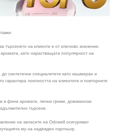
тавки:
а търсенето на клиенти е от ключово значение.
а аромата, като нарастващата популярност на
р, до синтетични специалитети като кашмеран и
ато гарантира лоялността на клиентите и повторните
и в фини аромати, лични грижи, домакински
родължително търсене.
вление на запасите на Odowell осигуряват
епутацията му на надежден партньор.