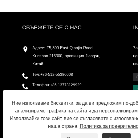
СВЪРЖЕТЕ СЕ С НАС
I
Адрес: F5,399 East Qianjin Road,
За
Kunshan 215300, провинция Jiangsu,
це
Китай
ни
Тел:
+86-512-55380008
Телефон:
+86-13773129929
електронна поща:
Ние използваме бисквитки, за да ви предложим по-до
shirleyxu@odowell.com
анализираме трафика на сайта и да персонализирам
факс: +86-512-55380009
Използвайки този сайт, вие се съгласявате с използван
наша страна.
Политика за поверителн