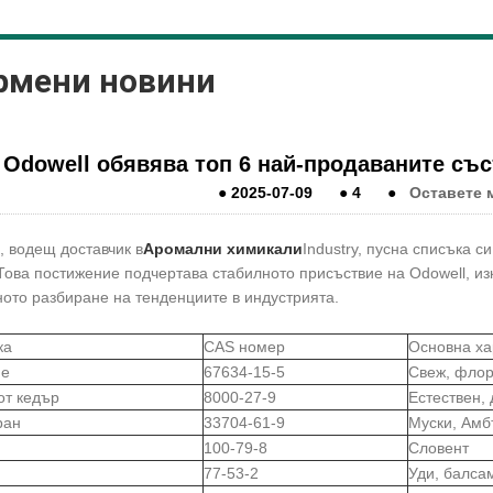
рмени новини
Odowell обявява топ 6 най-продаваните съст
●
2025-07-09
●
4
●
Оставете 
, водещ доставчик в
Аромални химикали
Industry, пусна списъка 
 Това постижение подчертава стабилното присъствие на Odowell, и
ото разбиране на тенденциите в индустрията.
ка
CAS номер
Основна ха
ne
67634-15-5
Свеж, фло
от кедър
8000-27-9
Естествен,
ран
33704-61-9
Муски, Ам
100-79-8
Словент
77-53-2
Уди, балса