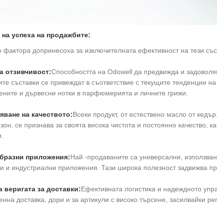
 на успеха на продажбите:
 фактора допринесоха за изключителната ефективност на тези със
а отзивчивост:
Способността на Odowell да предвижда и задоволяв
те съставки се привеждат в съответствие с текущите тенденции н
ените и дървесни нотки в парфюмерията и личните грижи.
яване на качеството:
Всеки продукт, от естествено масло от кедъ
он, се признава за своята висока чистота и постоянно качество, к
.
бразни приложения:
Най -продаваните са универсални, използван
ти и индустриални приложения. Тази широка полезност задвижва п
а веригата за доставки:
Ефективната логистика и надеждното упра
нна доставка, дори и за артикули с високо търсене, засилвайки р