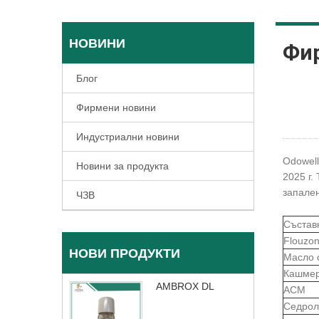
НОВИНИ
Фи
Блог
Фирмени новини
Индустриални новини
Odowell
Новини за продукта
2025 г.
запален
ЧЗВ
Състав
Flouzo
НОВИ ПРОДУКТИ
Масло 
Кашме
AMBROX DL
ACM
Седрол