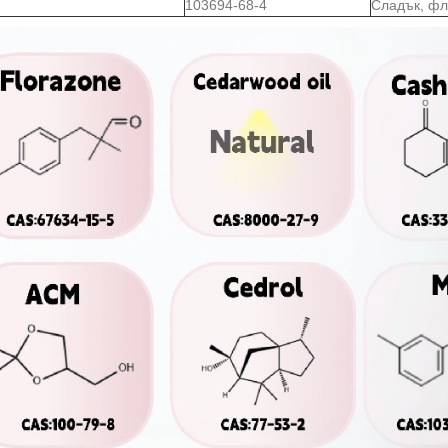
103694-68-4
Сладък, ф