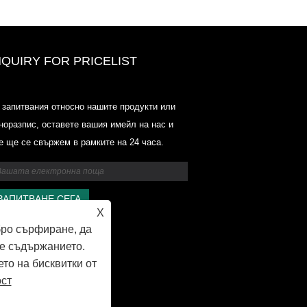
NQUIRY FOR PRICELIST
Ценови списък на Odowell-Marke
 запитвания относно нашите продукти или
2025.6.14-2025.07.25
норазпис, оставете вашия имейл на нас и
2025/07/25
е ще се свържем в рамките на 24 часа.
Ценови списък на Odowell-Marke
2025.6.14-2025.07.25
X
бро сърфиране, да
е съдържанието.
ето на бисквитки от
ост