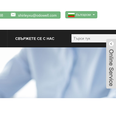
български
08
shirleyxu@odowell.com
СВЪРЖЕТЕ СЕ С НАС