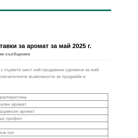
Live
авки за аромат за май 2025 г.
ми съобщение
си с първите шест най-продавани суровини за май
зключителните възможности за продажби и
рактеристика
рален аромат
 дървесен аромат
бър профил
мов тон