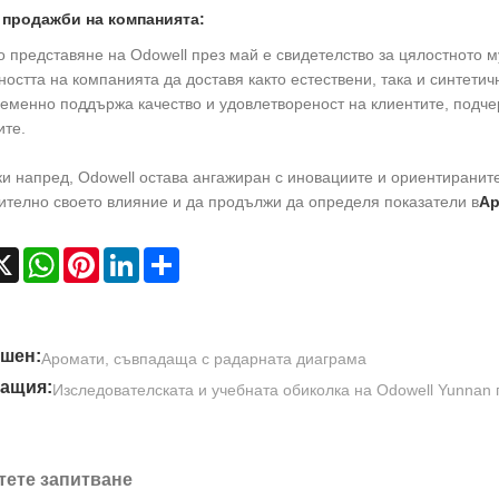
 продажби на компанията:
 представяне на Odowell през май е свидетелство за цялостното 
остта на компанията да доставя както естествени, така и синтети
менно поддържа качество и удовлетвореност на клиентите, подчер
ите.
и напред, Odowell остава ангажиран с иновациите и ориентираните
ително своето влияние и да продължи да определя показатели в
Ар
cebook
X
WhatsApp
Pinterest
LinkedIn
Share
шен:
Аромати, съвпадаща с радарната диаграма
ащия:
Изследователската и учебната обиколка на Odowell Yunnan п
тете запитване