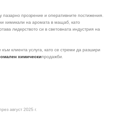
му пазарно прозрение и оперативните постижения.
чни химикали на аромата в мащаб, като
тава лидерството си в световната индустрия на
 към клиента услуга, като се стреми да разшири
омален химически
продажби.
рез август 2025 г.