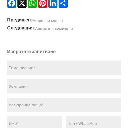
Facebook
X
WhatsApp
Pinterest
LinkedIn
Share
Предишен:
Етерични масла
Следващия:
Ароматни химикали
Изпратете запитване