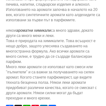
печива, напитки, сладкарски изделия и алкохол.
Използването на аромати започва в началото на 20
век, когато синтетичните аромати като алдехидите са
използвани за първи път в парфюмите.
някои
ароматни химикали
са много здрави, докато
други са много меки и леки.
Това е природата на химикалите. Това всъщност е
нещо добро, защото улеснява създаването на
многостранна формула. Ако всички аромати са
много силни, е трудно да се създаде балансиран
парфюм.
Много леки аромати се използват като смеси или
"пълнители" и са важни за получаването на силен
аромат. Когато станете парфюмерист, ще видите
тяхната безценна полза. Някои леки аромати
придобиват различни качества, когато се смесват с
други аромати. Някои силни могат да бъдат
преходни и много крехки.