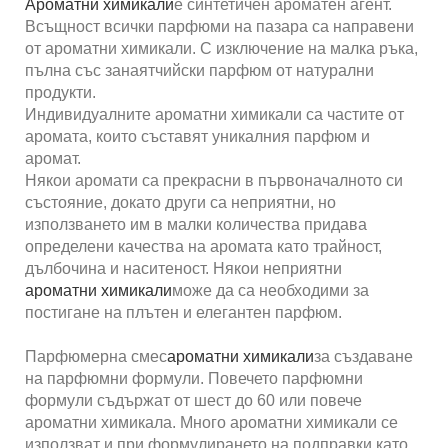
Ароматни химикали
е синтетичен ароматен агент.
Всъщност всички парфюми на пазара са направени
от ароматни химикали. С изключение на малка ръка,
пълна със занаятчийски парфюм от натурални
продукти.
Индивидуалните ароматни химикали са частите от
аромата, които съставят уникалния парфюм и
аромат.
Някои аромати са прекрасни в първоначалното си
състояние, докато други са неприятни, но
използването им в малки количества придава
определени качества на аромата като трайност,
дълбочина и наситеност. Някои неприятни
ароматни химикали
може да са необходими за
постигане на плътен и елегантен парфюм.
Парфюмерна смес
ароматни химикали
за създаване
на парфюмни формули. Повечето парфюмни
формули съдържат от шест до 60 или повече
ароматни химикала. Много ароматни химикали се
използват и при формулирането на подправки като