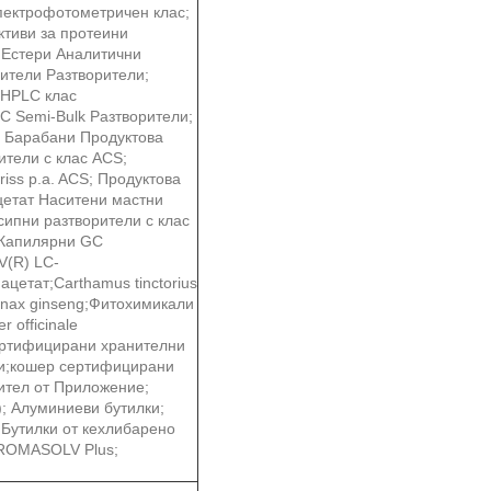
спектрофотометричен клас;
ктиви за протеини
 Естери Аналитични
рители Разтворители;
HPLC клас
 Semi-Bulk Разтворители;
 Барабани Продуктова
ители с клас ACS;
riss p.a. ACS; Продуктова
цетат Наситени мастни
сипни разтворители с клас
; Капилярни GC
V(R) LC-
цетат;Carthamus tinctorius
anax ginseng;Фитохимикали
 officinale
ертифицирани хранителни
ти;кошер сертифицирани
рител от Приложение;
; Алуминиеви бутилки;
 Бутилки от кехлибарено
HROMASOLV Plus;