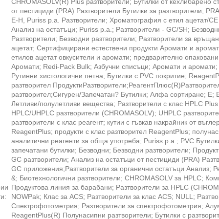
CHROMASOLV(R) Plus разтворители; Бутилки от кехлибарено ст
от пестициди (PRA) Разтворители Бутилки за разтворители; PRA
E-H, Puriss p.a. Разтворители; Хроматография с етил ацетат/CE
Анализ на остатъци; Puriss p.a.; Разтворители - GC/SH; Безвод
Разтворители; Безводни разтворители; Разтворители за връщан
ацетат; Сертифицирани естествени продукти Аромати и аромат
етилов ацетат овкусители и аромати; предварително опаковани
Аромати; Redi-Pack Bulk; Азбучни списъци; Аромати и аромати;
Рутинни хистологични петна; Бутилки с PVC покритие; ReagentP
разтворител ПродуктиРазтворители;РеагентПлюс(R)Разтворител
разтворител;Сигурен/Запечатан? Бутилки; Алфа сортиране; E; E
Летливи/полулетливи вещества; Разтворители с клас HPLC Pl
HPLC/UHPLC разтворители (CHROMASOLV); UHPLC разтворит
разтворители с клас реагент; кутии с гъвкав накрайник от въгл
ReagentPlus; продукти с клас разтворител ReagentPlus; полуна
аналитични реагенти за обща употреба; Puriss p.a.; PVC Бутилк
запечатани бутилки; Безводни; Безводни разтворители; Продук
GC разтворители; Анализ на остатъци от пестициди (PRA) Разт
GC приложения;Разтворители за органични остатъци Анализ; Ре
&; Биотехнологични разтворители; CHROMASOLV за HPLC; Ком
рии
Продуктова линия за барабани; Разтворители за HPLC (CHROM
и:
NOWPak; Клас за ACS; Разтворители за клас ACS; NULL; Разтв
Спектрофотометрия; Разтворители за спектрофотометрия; Алу
ReagentPlus(R) Полунасипни разтворители; Бутилки с разтворит