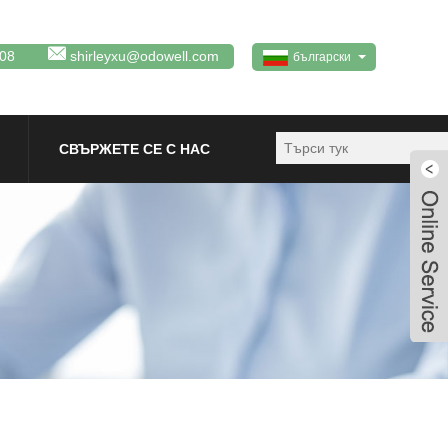
08
shirleyxu@odowell.com
български
СВЪРЖЕТЕ СЕ С НАС