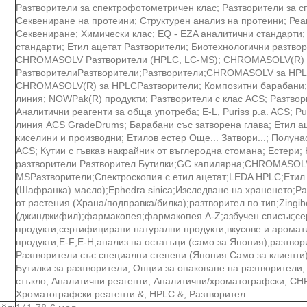
Разтворители за спектрофотометричен клас; Разтворители за 
Секвениране на протеини; Структурен анализ на протеини; Реа
Секвениране; Химически клас; EQ - EZA аналитични стандарти;
стандарти; Етил ацетат Разтворители; Биотехнологични разтво
CHROMASOLV Разтворители (HPLC, LC-MS); CHROMASOLV(R) 
РазтворителиРазтворители;Разтворители;CHROMASOLV за HPLC
CHROMASOLV(R) за HPLCРазтворители; Композитни барабани;
линия; NOWPak(R) продукти; Разтворители с клас ACS; Разтвор
Аналитични реагенти за обща употреба; E-L, Puriss p.a. ACS; Pu
линия ACS GradeDrums; Барабани със затворена глава; Етил а
киселини и производни; Етилов естер Още... Затвори...; Полуна
ACS; Кутии с гъвкав накрайник от въглеродна стомана; Естери
разтворители Разтворител Бутилки;GC капилярна;CHROMASOL
MSРазтворители;Спектроскопия с етил ацетат;LEDA HPLC;Етил а
(Шафранка) масло);Ephedra sinica;Изследване на храненето;P
от растения (Храна/подправка/билка);разтворител по тип;Zingiber
(джинджифил);фармакопея;фармакопея A-Z;азбучен списък;с
продукти;сертифицирани натурални продукти;вкусове и арома
продукти;E-F;E-H;анализ на остатъци (само за Япония);разтво
Разтворители със специални степени (Япония Само за клиенти)
Бутилки за разтворители; Опции за опаковане на разтворители;
стъкло; Аналитични реагенти; Аналитични/хроматографски; C
Хроматографски реагенти &; HPLC &; Разтворител