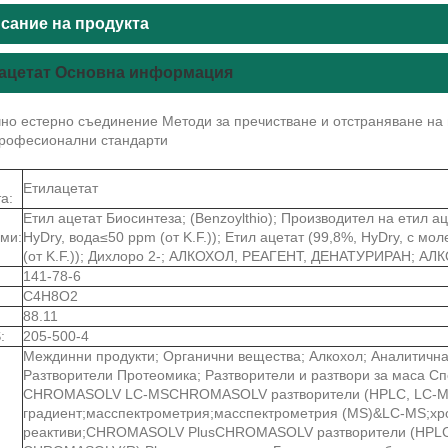
сание на продукта
ацетат Основна информация
чно естерно съединение Методи за пречистване и отстраняване на
Професионални стандарти
Етилацетат
а:
Етил ацетат Биосинтеза; (Benzoylthio); Производител на етил ац
ми:
HyDry, вода≤50 ppm (от K.F.)); Етил ацетат (99,8%, HyDry, с мо
(от K.F.)); Дихлоро 2-; АЛКОХОЛ, РЕАГЕНТ, ДЕНАТУРИРАН; АЛ
141-78-6
C4H8O2
88.11
:
205-500-4
Междинни продукти; Органични вещества; Алкохол; Аналитичн
Разтворители Протеомика; Разтворители и разтвори за маса С
CHROMASOLV LC-MSCHROMASOLV разтворители (HPLC, LC-MS
градиент;масспектрометрия;масспектрометрия (MS)&LC-MS;х
реактиви;CHROMASOLV PlusCHROMASOLV разтворители (HPLC