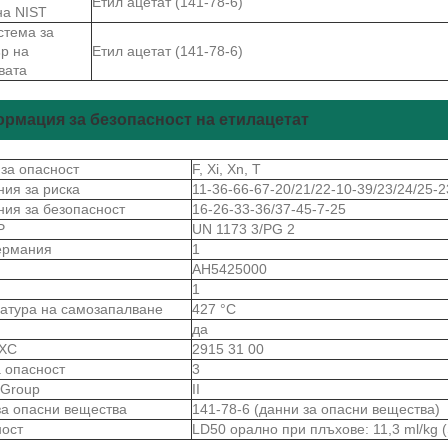
Етил ацетат (141-78-6)
на NIST
стема за
ър на
Етил ацетат (141-78-6)
вата
рмация за безопасност на етилацетат
 за опасност
F, Xi, Xn, T
ния за риска
11-36-66-67-20/21/22-10-39/23/24/25-2
ния за безопасност
16-26-33-36/37-45-7-25
Р
UN 1173 3/PG 2
ермания
1
S
AH5425000
1
атура на самозапалване
427 °C
да
 ХС
2915 31 00
а опасност
3
gGroup
II
за опасни вещества
141-78-6 (данни за опасни вещества)
ност
LD50 орално при плъхове: 11,3 ml/kg 