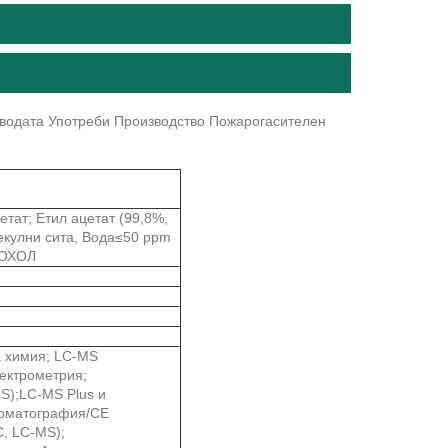
 водата Употреби Производство Пожарогасителен
етат; Етил ацетат (99,8%,
лекулни сита, Вода≤50 ppm
КОХОЛ
а химия; LC-MS
пектрометрия;
);LC-MS Plus и
роматография/CE
, LC-MS);