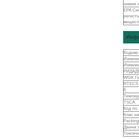
химия 
EPA Си
регист
вещест
Инфо
Кодове
Изявле
Изявле
РИДАД
WGK Г
RTEC
Е
Темпер
TSCA
Код по
Клас н
Packin
Данни 
Токсич