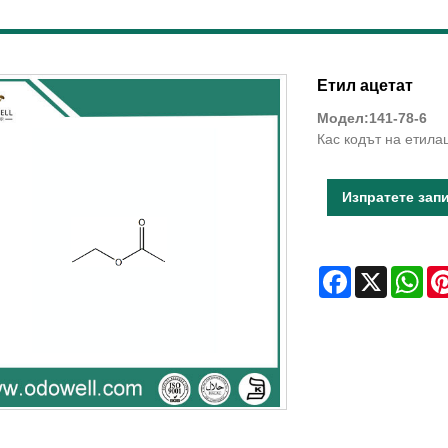
Етил ацетат
Модел:141-78-6
Кас кодът на етила
Изпратете зап
Facebook
X
Wha