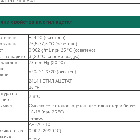
йл:
141-78-6.мол
чни свойства на етил ацетат
на топене
−84 °C (осветено)
на кипене
76,5-77,5 °C (осветено)
ст
0,902 g/mL при 25 °C (осветено)
ст на парите
3 (20 °C, спрямо въздух)
налягане
73 mm Hg (20 °C)
 на
n20/D 1.3720 (осветен)
ване
2414 | ЕТИЛ АЦЕТАТ
26 °F
атура на
2-8°C
ение
римост
Смесва се с етанол, ацетон, диетилов етер и бензен.
16-18 (при 25 ℃)
Течност
APHA: ≤10
ично тегло
0,902 (20/20 ℃)
телна
0.228