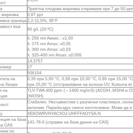
ост
а
Приятна плодова миризма откриваем при 7 до 50 pp
а миризма
0,87 ррт
зивна граница
2,2-11,5%, 38°F
римост във
80 g/L (20 ºC)
λ: 256 nm Aмакс.: ≤1,00
λ: 275 nm Amax: ≤0,05
λ: 300 nm Amax: ≤0,03
λ: 325-400 nm Amax: ≤0,005
14,3757
номер
27
506104
нтата на
0,39 при 5,00 °C, 0,58 при 10,00 °C, 0,85 при 15,00 °C
 на Хенри
при 25,00 °C (отстраняване на колона-UV, Kutsuna et a
и на
TLV-TWA 400 ppm (～1400 mg/m3) (ACGIH, MSHA и OS
иция
(NIOSH).
Стабилен. Несъвместим с различни пластмаси, силн
ност:
запалим. Пара/въздух смеси експлозивни. Може да е 
ey
XEKOWRVHYACXOJ-UHFFFAOYSA-N
нция на база
141-78-6 (справка на база данни на CAS)
на CAS
чник по