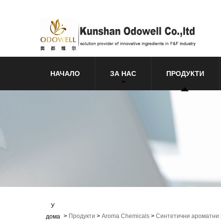
НАЧАЛО
ЗА НАС
ПРОДУКТИ
У
>
Продукти
>
Aroma Chemicals
>
Синтетични ароматни
дома