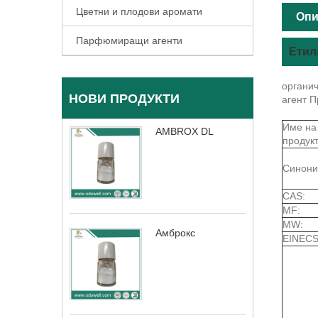
Цветни и плодови аромати
Опи
Парфюмиращи агенти
Етил
органи
НОВИ ПРОДУКТИ
агент 
Име на
AMBROX DL
продукт
Синони
CAS:
MF:
MW:
Амброкс
EINECS