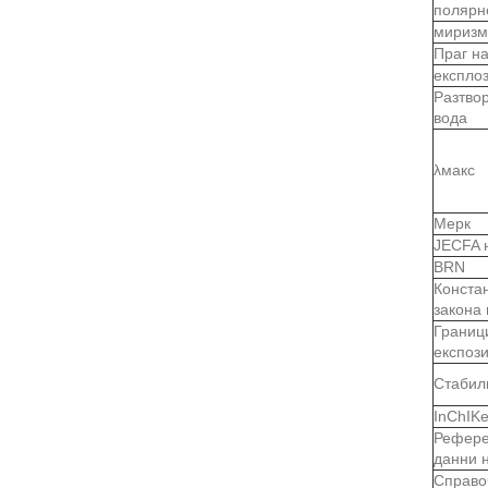
полярн
миризм
Праг н
експло
Разтво
вода
λмакс
Мерк
JECFA 
BRN
Конста
закона
Границ
експоз
Стабил
InChIK
Рефере
данни 
Справо