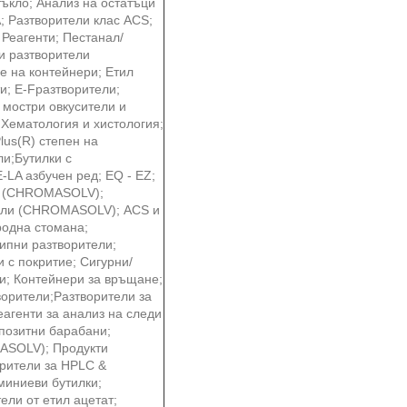
ъкло; Анализ на остатъци
; Разтворители клас ACS;
 Реагенти; Пестанал/
ни разтворители
е на контейнери; Етил
и; E-Fразтворители;
 мостри овкусители и
 Хематология и хистология;
lus(R) степен на
и;Бутилки с
-LA азбучен ред; EQ - EZ;
us (CHROMASOLV);
ели (CHROMASOLV); ACS и
еродна стомана;
сипни разтворители;
и с покритие; Сигурни/
ти; Контейнери за връщане;
ворители;Разтворители за
агенти за анализ на следи
позитни барабани;
ASOLV); Продукти
орители за HPLC &
миниеви бутилки;
ели от етил ацетат;