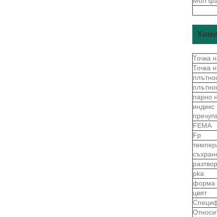
Мол фа
Хими
Точка 
Точка 
плътно
плътно
парно 
индекс
пречуп
FEMA
Fp
темпер
съхран
разтво
pka
форма
цвят
Специф
Относи