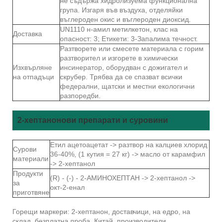
не съдържа хидролизуема функционална
група. Изгаря във въздуха, отделяйки
въглероден окис и въглероден диоксид.
UN1110 н-амил метилкетон, клас на
Доставка
опасност: 3; Етикети: 3-Запалима течност.
Разтворете или смесете материала с горим
разтворител и изгорете в химически
Изхвърляне
инсинератор, оборудван с дожигател и
на отпадъци
скрубер. Трябва да се спазват всички
федерални, щатски и местни екологични
разпоредби.
2-хептанонови препарати и суровини
Етил ацетоацетат -> разтвор на калциев хлорид
Сурови
36-40%, (1 кутия = 27 кг) -> масло от карамфил
материали
-> 2-хептанол
Продукти
(R) - (-) - 2-АМИНОХЕПТАН -> 2-хептанол ->
за
окт-2-енал
приготвяне
Горещи маркери: 2-хептанон, доставчици, на едро, на
склад, безплатна проба, Китай, производители,