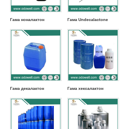
Гама ноналактон
Гама Undecalactone
Гама декалактон
Гама хексалактон