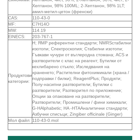
Хептанон, 98% 100ML; 2-Хептанон, 98% 1LT;
амил-метил-цетон (френски)
CAS:
110-43-0
MF:
C7H14O
MW:
114.19
EINECS:
203-767-1
H; ЯМР референтни стандарти; NMRSстабилни
изотопи; Спектроскопия; Стабилни изотопи;
Гъвкави чучури от въглеродна стомана; ACS и
разтворители с клас на реагент; Бутилки от
кехлибарено стъкло; Изследвания на
храненето; Растителни фитохимикали (храна /
Продуктови
подправки / билки); ReagentPlus; Продукти;
категории:
Полу-насипни разтворители; Бутилки с
разтворители; Разтворител по приложение;
Опции за опаковане на разтворители;
Разтворители; Промишлени / фини химикали;
G-HAlphabetic; HA -HTAАналитични стандарти;
Азбучни списъци; Zingiber officinale (Ginger)
Мол файл:
110-43-0.mol