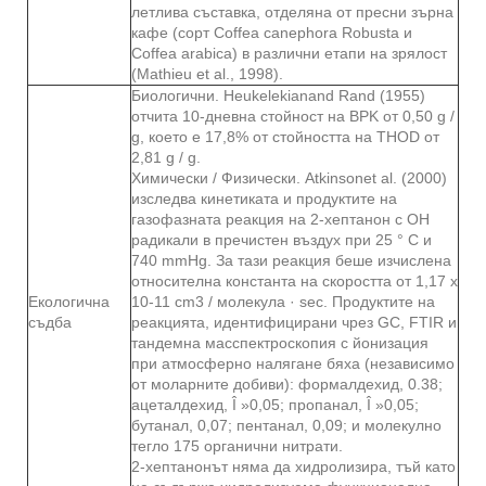
летлива съставка, отделяна от пресни зърна
кафе (сорт Coffea canephora Robusta и
Coffea arabica) в различни етапи на зрялост
(Mathieu et al., 1998).
Биологични. Heukelekianand Rand (1955)
отчита 10-дневна стойност на BPK от 0,50 g /
g, което е 17,8% от стойността на THOD от
2,81 g / g.
Химически / Физически. Atkinsonet al. (2000)
изследва кинетиката и продуктите на
газофазната реакция на 2-хептанон с ОН
радикали в пречистен въздух при 25 ° C и
740 mmHg. За тази реакция беше изчислена
относителна константа на скоростта от 1,17 x
Екологична
10-11 cm3 / молекула · sec. Продуктите на
съдба
реакцията, идентифицирани чрез GC, FTIR и
тандемна масспектроскопия с йонизация
при атмосферно налягане бяха (независимо
от моларните добиви): формалдехид, 0.38;
ацеталдехид, Î »0,05; пропанал, Î »0,05;
бутанал, 0,07; пентанал, 0,09; и молекулно
тегло 175 органични нитрати.
2-хептанонът няма да хидролизира, тъй като