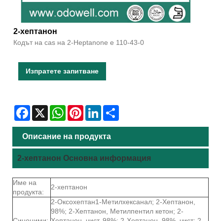
2-хептанон
Кодът на cas на 2-Heptanone е 110-43-0
Изпратете запитване
Facebook
X
WhatsApp
Pinterest
LinkedIn
Share
Описание на продукта
2-хептанон Основна информация
Име на
2-хептанон
продукта:
2-Оксохептан1-Метилхексанал; 2-Хептанон,
98%; 2-Хептанон, Метилпентил кетон; 2-
Синоними:
Хептанон, чист, 98%; 2-Хептанон, 98%, чист; 2-