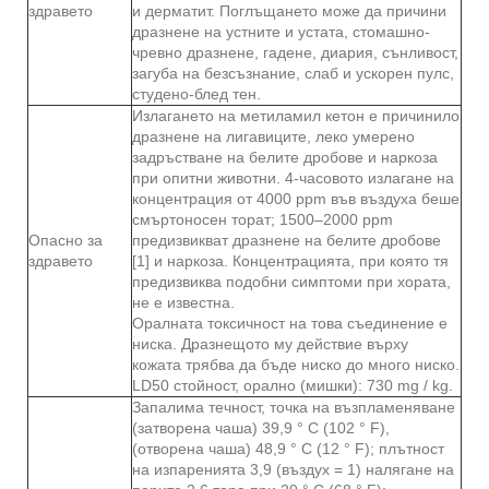
здравето
и дерматит. Поглъщането може да причини
дразнене на устните и устата, стомашно-
чревно дразнене, гадене, диария, сънливост,
загуба на безсъзнание, слаб и ускорен пулс,
студено-блед тен.
Излагането на метиламил кетон е причинило
дразнене на лигавиците, леко умерено
задръстване на белите дробове и наркоза
при опитни животни. 4-часовото излагане на
концентрация от 4000 ppm във въздуха беше
смъртоносен торат; 1500–2000 ppm
Опасно за
предизвикват дразнене на белите дробове
здравето
[1] и наркоза. Концентрацията, при която тя
предизвиква подобни симптоми при хората,
не е известна.
Оралната токсичност на това съединение е
ниска. Дразнещото му действие върху
кожата трябва да бъде ниско до много ниско.
LD50 стойност, орално (мишки): 730 mg / kg.
Запалима течност, точка на възпламеняване
(затворена чаша) 39,9 ° C (102 ° F),
(отворена чаша) 48,9 ° C (12 ° F); плътност
на изпаренията 3,9 (въздух = 1) налягане на