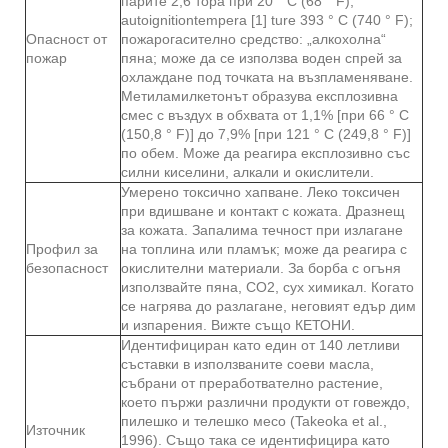
парите 2,6 тора при 20 ° C (68 ° F);
autoignitiontempera [1] ture 393 ° C (740 ° F);
Опасност от
пожарогасително средство: „алкохолна“
пожар
пяна; може да се използва воден спрей за
охлаждане под точката на възпламеняване.
Метиламилкетонът образува експлозивна
смес с въздух в обхвата от 1,1% [при 66 ° C
(150,8 ° F)] до 7,9% [при 121 ° C (249,8 ° F)]
по обем. Може да реагира експлозивно със
силни киселини, алкали и окислители.
Умерено токсично хапване. Леко токсичен
при вдишване и контакт с кожата. Дразнещ
за кожата. Запалима течност при излагане
Профил за
на топлина или пламък; може да реагира с
безопасност
окислителни материали. За борба с огъня
използвайте пяна, CO2, сух химикал. Когато
се нагрява до разлагане, неговият едър дим
и изпарения. Вижте също КЕТОНИ.
Идентифициран като един от 140 летливи
съставки в използваните соеви масла,
събрани от преработвателно растение,
което пържи различни продукти от говеждо,
пилешко и телешко месо (Takeoka et al.,
Източник
1996). Също така се идентифицира като