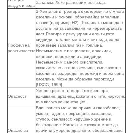
Запалим. Леко разтворим във вода.
въздух и вода
2-Хептанонът реагира екзотермично с много
киселини и основи, образувайки запалими
газове (например Н2). Топлината може да е
достатъчна за запалване на нереагиралата
част. Реагира с редуциращи агенти като
хидриди, алкални метали и нитриди, за да
Профил на
произведе запалим газ и топлина.
реактивността
Несъвместим с изоцианати, алдехиди,
цианиди, пероксиди и анхидриди.
Несъвместим с много окислители,
включително азотна киселина, смес азотна
киселина / водороден пероксид и перхлорна
киселина. Може да образува пероксиди
[USCG, 1999].
Умерен риск от пожар. Токсичен при
Опасност
вдишване, дразнещ кожата и очите, наркотик
във висока концентрация.
Вдишването може да причини главоболие,
умора, гадене, повръщане, замаяност,
ступор, сънливост, нарушено зрение и
безсъзнание. Контактът с кожата може да
Опасно за
причини умерено дразнене, обезмасляване