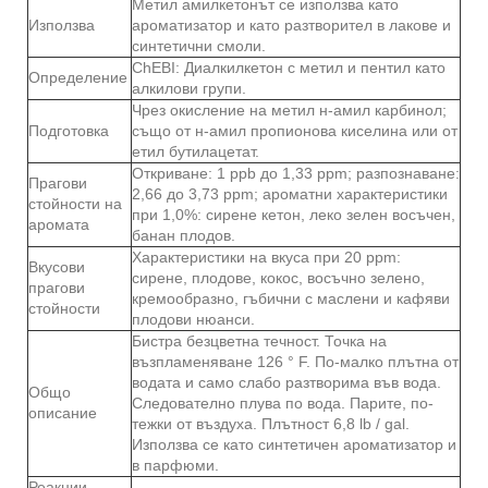
Метил амилкетонът се използва като
Използва
ароматизатор и като разтворител в лакове и
синтетични смоли.
ChEBI: Диалкилкетон с метил и пентил като
Определение
алкилови групи.
Чрез окисление на метил н-амил карбинол;
Подготовка
също от н-амил пропионова киселина или от
етил бутилацетат.
Откриване: 1 ppb до 1,33 ppm; разпознаване:
Прагови
2,66 до 3,73 ppm; ароматни характеристики
стойности на
при 1,0%: сирене кетон, леко зелен восъчен,
аромата
банан плодов.
Характеристики на вкуса при 20 ppm:
Вкусови
сирене, плодове, кокос, восъчно зелено,
прагови
кремообразно, гъбични с маслени и кафяви
стойности
плодови нюанси.
Бистра безцветна течност. Точка на
възпламеняване 126 ° F. По-малко плътна от
водата и само слабо разтворима във вода.
Общо
Следователно плува по вода. Парите, по-
описание
тежки от въздуха. Плътност 6,8 lb / gal.
Използва се като синтетичен ароматизатор и
в парфюми.
Реакции