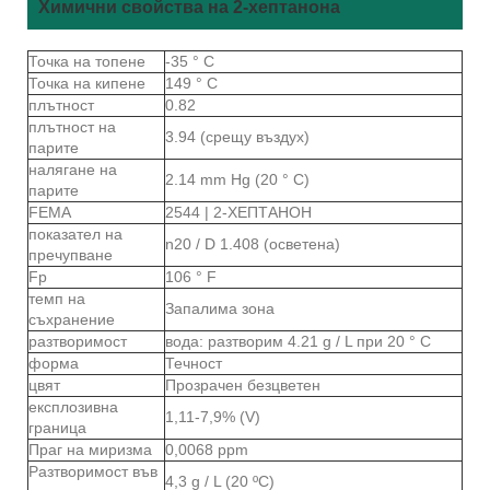
Химични свойства на 2-хептанона
Точка на топене
-35 ° С
Точка на кипене
149 ° С
плътност
0.82
плътност на
3.94 (срещу въздух)
парите
налягане на
2.14 mm Hg (20 ° C)
парите
FEMA
2544 | 2-ХЕПТАНОН
показател на
n20 / D 1.408 (осветена)
пречупване
Fp
106 ° F
темп на
Запалима зона
съхранение
разтворимост
вода: разтворим 4.21 g / L при 20 ° C
форма
Течност
цвят
Прозрачен безцветен
експлозивна
1,11-7,9% (V)
граница
Праг на миризма
0,0068 ppm
Разтворимост във
4,3 g / L (20 ºC)