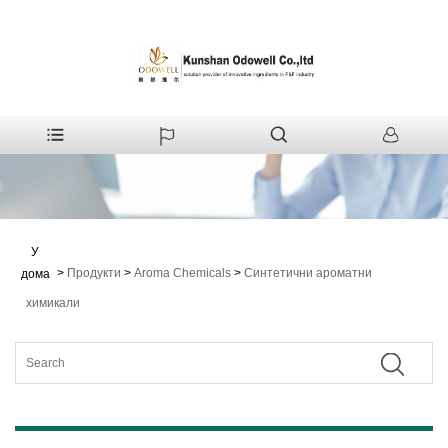
У
>
Продукти
>
Aroma Chemicals
>
Синтетични ароматни
дома
химикали