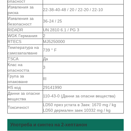
опасност
Изявления за
22-38-40-48 / 20 / 22-20 / 22-10
риска
Изявления за
36-24 / 25
безопасност
RIDADR
UN 2810 6.1 / PG 3
WGK Германия
2
RTECS
MJ5250000
Температура на
739 ° F
самозапалване
TSCA
Да
Клас на
3
опасността
Група за
III
опаковане
HS код
29141990
Данни за опасни
110-43-0 (Данни за опасни вещества)
вещества
LD50 през устата в Заек: 1670 mg / kg
Токсичност
LD50 дермален заек 10332 mg / kg
Употреба и синтез на 2-хептанон