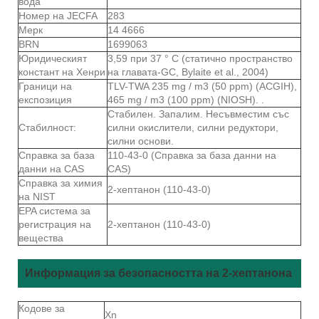
вода
Номер на JECFA
283
Мерк
14 4666
BRN
1699063
Юридическият
3,59 при 37 ° C (статично пространство
констант на Хенри
на главата-GC, Bylaite et al., 2004)
Граници на
TLV-TWA 235 mg / m3 (50 ppm) (ACGIH),
експозиция
465 mg / m3 (100 ppm) (NIOSH). .
Стабилен. Запалим. Несъвместим със
Стабилност:
силни окислители, силни редуктори,
силни основи.
Справка за база
110-43-0 (Справка за база данни на
данни на CAS
CAS)
Справка за химия
2-хептанон (110-43-0)
на NIST
EPA система за
регистрация на
2-хептанон (110-43-0)
вещества
Информация за безопасността на 2-хептанона
Кодове за
Xn