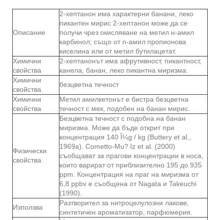
2-хептанон има характерни банани, леко
пикантен мирис 2-хептанон може да се
Описание
получи чрез окисляване на метил н-амил
карбинол; също от n-амил пропионова
киселина или от метил бутилацетат.
Химични
2-хептанонът има афрутивност, пикантност,
свойства
канела, банан, леко пикантна миризма.
Химични
безцветна течност
свойства
Химични
Метил амилкетонът е бистра безцветна
свойства
течност с мек, подобен на банан мирис.
Безцветна течност с подобна на банан
миризма. Може да бъде открит при
концентрация 140 Î¼g / kg (Buttery et al.,
1969a). Cometto-Mu? Iz et al. (2000)
Физически
съобщават за прагови концентрации в носа,
свойства
които варират от приблизително 195 до 935
ppm. Концентрация на праг на миризма от
6,8 ppbv е съобщена от Nagata и Takeuchi
(1990).
Разтворител за нитроцелулозни лакове,
Използва
синтетичен ароматизатор, парфюмерия.