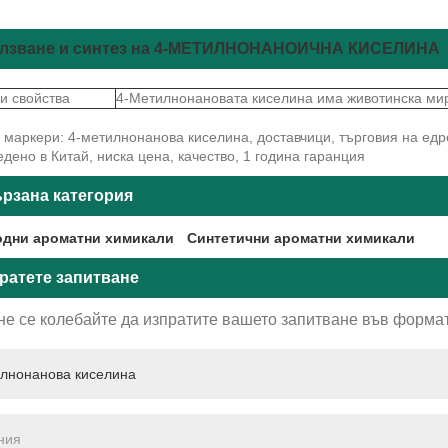
лзване и синтез на 4-МЕТИЛНОНАНОИЧНА КИСЕЛИНА
и свойства
4-Метилнонановата киселина има животинска ми
маркери: 4-метилнонанова киселина, доставчици, търговия на едро
дено в Китай, ниска цена, качество, 1 година гаранция
рзана категория
дни ароматни химикали
Синтетични ароматни химикали
ратете запитване
не се колебайте да изпратите вашето запитване във формат