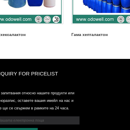
 хексалактон
Гама хепталактон
NQUIRY FOR PRICELIST
Ценови списък на Odowell-Marke
 запитвания относно нашите продукти или
2025.6.14-2025.07.25
норазпис, оставете вашия имейл на нас и
2025/07/25
е ще се свържем в рамките на 24 часа.
Ценови списък на Odowell-Marke
2025.6.14-2025.07.25