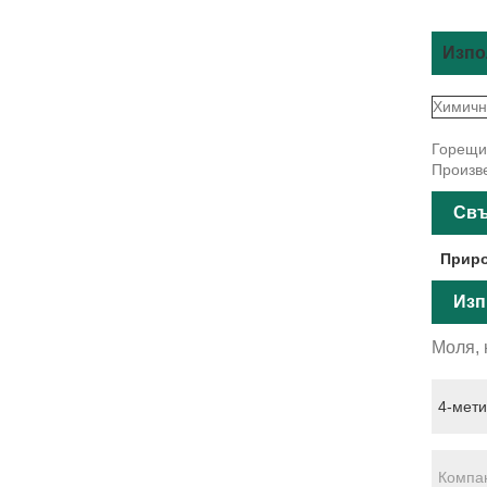
Изпо
Химичн
Горещи 
Произве
Свъ
Приро
Изп
Моля, 