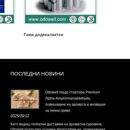
Гама додекалактон
ПОСЛЕДНИ НОВИНИ
t-
Odowell гордо стартира Premium
Alpha-Amylcinnamaldehyde,
повишаване на аромата и иновации
за лични грижи
t-
2025/09/12
Като водещ глобален доставчик на ароматни суровини,
Odowell поддържа основна философия на „ориентирана