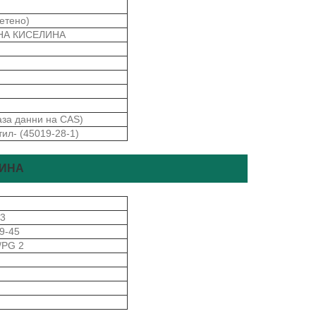
ветено)
НА КИСЕЛИНА
аза данни на CAS)
ил- (45019-28-1)
ЛИНА
53
9-45
/PG 2