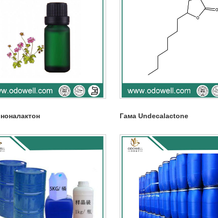
 ноналактон
Гама Undecalactone