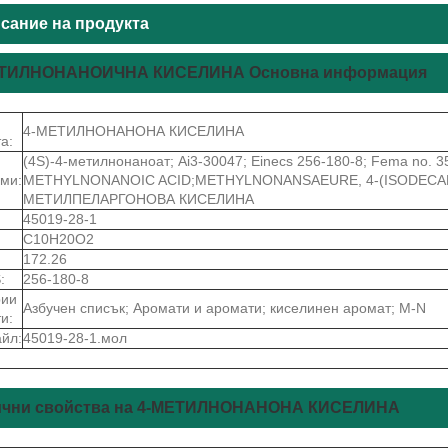
сание на продукта
ЕТИЛНОНАНОИЧНА КИСЕЛИНА Основна информация
4-МЕТИЛНОНАНОНА КИСЕЛИНА
а:
(4S)-4-метилнонаноат; Ai3-30047; Einecs 256-180-8; Fema no. 35
ми:
METHYLNONANOIC ACID;METHYLNONANSAEURE, 4-(ISODECA
МЕТИЛПЕЛАРГОНОВА КИСЕЛИНА
45019-28-1
C10H20O2
172.26
:
256-180-8
рии
Азбучен списък; Аромати и аромати; киселинен аромат; M-N
и:
йл:
45019-28-1.мол
чни свойства на 4-МЕТИЛНОНАНОНА КИСЕЛИНА