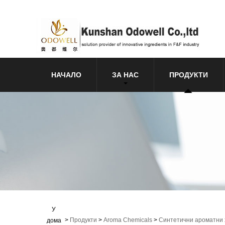
НАЧАЛО
ЗА НАС
ПРОДУКТИ
У
>
Продукти
>
Aroma Chemicals
>
Синтетични ароматни
дома