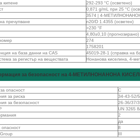
на кипене
292-293 °C (осветено)
ст
0,871 g/mL при 25 °C (ос
3574 | 4-МЕТИЛНОНАНО
 на пречупване
n20/D 1.4355 (осветен)
>230 °F
4,80±0,10 (прогнозирано)
номер
274
1758201
нция на база данни на CAS
45019-28-1 (справка на б
стема за регистър на веществата
Нонанова киселина, 4-мет
рмация за безопасност на 4-МЕТИЛНОНАНОНА КИСЕ
 за опасност
C
ния за риска
34-43-52/
ния за безопасност
26-36/37/3
Р
UN 3265 8
ермания
2
да
а опасност
8
gGroup
III