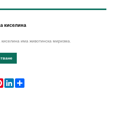
Live
а киселина
 киселина има животинска миризма.
итване
tsApp
Pinterest
LinkedIn
Share