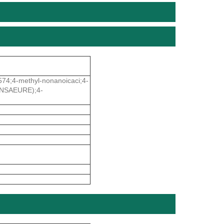
74;4-methyl-nonanoicaci;4-
NSAEURE);4-