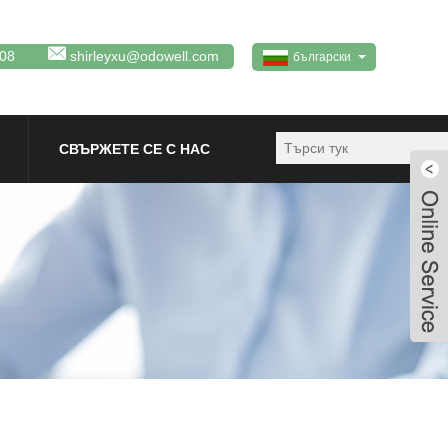
08
shirleyxu@odowell.com
български
СВЪРЖЕТЕ СЕ С НАС