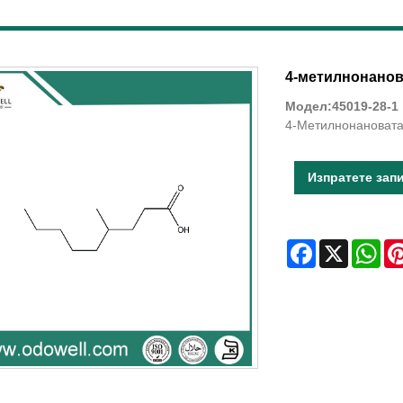
4-метилнонанов
Модел:45019-28-1
4-Метилнонановата
Изпратете зап
Facebook
X
Wha