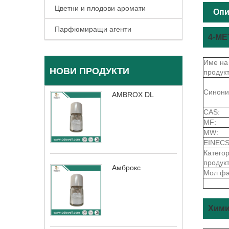
Цветни и плодови аромати
Опи
Парфюмиращи агенти
4-М
Име на
НОВИ ПРОДУКТИ
продукт
Синони
AMBROX DL
CAS:
MF:
MW:
EINECS
Катего
продукт
Амброкс
Мол фа
Хими