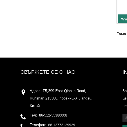
Гама
СВЪРЖЕТЕ СЕ С НАС
I
Адрес: F5,399 East Qianjin Road,
За
Kunshan 215300, провинция Jiangsu,
це
Китай
ни
Тел:
+86-512-55380008
Телефон:
+86-13773129929