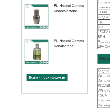
Точка 
EU Natural Gamma
плътно
Undecalactone
FEMA
индекс
Fp
pka
JECFA 
BRN
EU Natural Gamma
Рефере
Nonalactone
EPA Си
Инфо
Кодове
Изявле
Всички нови продукти
Изявле
РИДАД
WGK Г
TSCA
Клас н
Packin