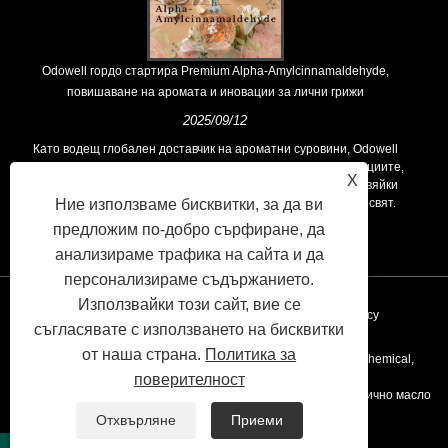
Odowell гордо стартира Premium Alpha-Amylcinnamaldehyde,
повишаване на аромата и иновации за лични грижи
2025/09/12
Като водещ глобален доставчик на ароматни суровини, Odowell
поддържа основна философия на „ориентирана към иновациите,
X
фокусирани върху качеството“, последователно предоставяйки
превъзходни решения за аромати на клиентите по целия свят.
Ние използваме бисквитки, за да ви
предложим по-добро сърфиране, да
анализираме трафика на сайта и да
персонализираме съдържанието.
Използвайки този сайт, вие се
Връзки
Sitemap
RSS
XML
Privacy Policy
съгласявате с използването на бисквитки
от наша страна.
Политика за
Copyright © 2020 Kunshan Odowell Co., Ltd - China Aroma Chemical,
поверителност
Производители на съставки на аромата, доставчици на етерично масло
Отхвърляне
Приеми
Всички права запазени.