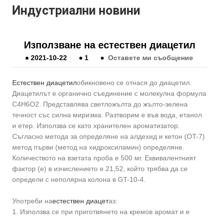
Индустриални новини
Използване на естествен диацетил
●
2021-10-22
●
1
●
Оставете ми съобщение
Естествен диацетил
обикновено се отнася до диацетил.
Диацетилът е органично съединение с молекулна формула
C4H6O2. Представлява светложълта до жълто-зелена
течност със силна миризма. Разтворим е във вода, етанол
и етер. Използва се като хранителен ароматизатор.
Съгласно метода за определяне на алдехид и кетон (OT-7)
метод първи (метод на хидроксиламин) определяне.
Количеството на взетата проба е 500 мг. Еквивалентният
фактор (e) в изчислението е 21,52, който трябва да се
определи с неполярна колона в GT-10-4.
Употреби на
естествен диацет
аз:
1. Използва се при приготвянето на кремов аромат и е