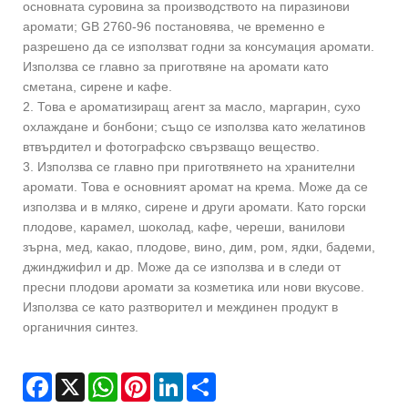
основната суровина за производството на пиразинови
аромати; GB 2760-96 постановява, че временно е
разрешено да се използват годни за консумация аромати.
Използва се главно за приготвяне на аромати като
сметана, сирене и кафе.
2. Това е ароматизиращ агент за масло, маргарин, сухо
охлаждане и бонбони; също се използва като желатинов
втвърдител и фотографско свързващо вещество.
3. Използва се главно при приготвянето на хранителни
аромати. Това е основният аромат на крема. Може да се
използва и в мляко, сирене и други аромати. Като горски
плодове, карамел, шоколад, кафе, череши, ванилови
зърна, мед, какао, плодове, вино, дим, ром, ядки, бадеми,
джинджифил и др. Може да се използва и в следи от
пресни плодови аромати за козметика или нови вкусове.
Използва се като разтворител и междинен продукт в
органичния синтез.
Facebook
X
WhatsApp
Pinterest
LinkedIn
Share