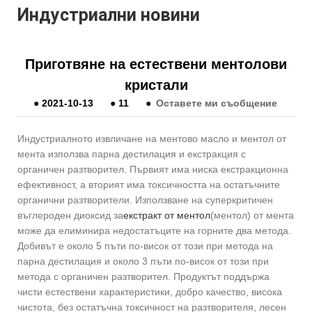
Индустриални новини
Приготвяне на естествени ментолови
кристали
●
2021-10-13
●
11
●
Оставете ми съобщение
Индустриалното извличане на ментово масло и ментол от
мента използва парна дестилация и екстракция с
органичен разтворител. Първият има ниска екстракционна
ефективност, а вторият има токсичността на остатъчните
органични разтворители. Използване на суперкритичен
въглероден диоксид за
екстракт от ментол
(ментол) от мента
може да елиминира недостатъците на горните два метода.
Добивът е около 5 пъти по-висок от този при метода на
парна дестилация и около 3 пъти по-висок от този при
метода с органичен разтворител. Продуктът поддържа
чисти естествени характеристики, добро качество, висока
чистота, без остатъчна токсичност на разтворителя, лесен