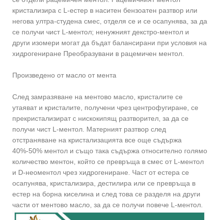
кристализира с L-естер в наситен бензоатен разтвор или
негова ултра-студена смес, отделя се и се осапунява, за да
се получи чист L-ментол; ненужният декстро-ментол и
други изомери могат да бъдат балансирани при условия на
хидрогениране Преобразувани в рацемичен ментол.
Произведено от масло от мента
След замразяване на ментово масло, кристалите се
утаяват и кристалите, получени чрез центрофугиране, се
прекристализират с нискокипящ разтворител, за да се
получи чист L-ментол. Матерният разтвор след
отстраняване на кристализацията все още съдържа
40%-50% ментол и също така съдържа относително голямо
количество ментон, който се превръща в смес от L-ментол
и D-неоментол чрез хидрогениране. Част от естера се
осапунява, кристализира, дестилира или се превръща в
естер на борна киселина и след това се разделя на други
части от ментово масло, за да се получи повече L-ментол.