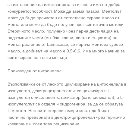
за изпълнение на изискванията за износ и има по-добра
конкурентоспособност, Може да заема пазара. Ментолът
може да бъде пречистен от естествено сурово масло от
мента или може да бъде получен чрез синтетични методи.
Етеричното масло, получено чрез парна дестилация на
надземните части (стъбла, клони, листа и съцветия) на
мента, растение от Lamiaceae, се нарича ментово сурово
масло, а добивът на масло е 0,5-0,6. Има много начини за
синтезиране на тънки мозъци.
Произведен от цитронелал
Възползвайки се от лесното циклизиране на цитронелала в
изопулегол, декстроцитронелалът се циклизира в L-
изопулегол с киселинен катализатор (като силикагел), а L-
изопулеголът се отделя и хидрогенира, за да се образува
L-ментол. Неговите стереоизомери могат да бъдат
частично превърнати в декстро-цитронелал чрез термично
крекиране и след това рециклирани.