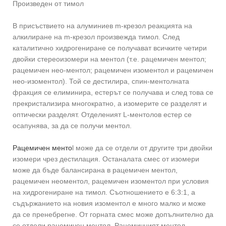
Произведен от тимол
В присъствието на алуминиев m-крезол реакцията на
алкилиране на m-крезол произвежда тимол. След
каталитично хидрогениране се получават всичките четири
двойки стереоизомери на ментол (т.е. рацемичен ментол;
рацемичен нео-ментол; рацемичен изоментол и рацемичен
нео-изоментол). Той се дестилира, спин-ментолната
фракция се елиминира, естерът се получава и след това се
прекристализира многократно, а изомерите се разделят и
оптически разделят. Отделеният L-ментолов естер се
осапунява, за да се получи ментол.
Рацемичен менто
l може да се отдели от другите три двойки
изомери чрез дестилация. Останалата смес от изомери
може да бъде балансирана в рацемичен ментол,
рацемичен неоментол, рацемичен изоментол при условия
на хидрогениране на тимол. Съотношението е 6:3:1, а
съдържанието на новия изоментол е много малко и може
да се пренебрегне. От горната смес може допълнително да
се отдели рацемичен ментол. Рацемичният ментол