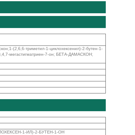
скон;1-(2,6,6-триметил-1-циклохексенил)-2-бутен-1-
о-3,4,7-мегастигматриен-7-он; БЕТА-ДАМАСКОН;
КЛОХЕКСЕН-1-ИЛ)-2-БУТЕН-1-ОН