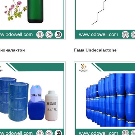
 ноналактон
Гама Undecalactone