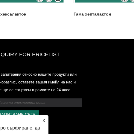
 хексалактон
Гама хепталактон
NQUIRY FOR PRICELIST
Ценови списък на Odowell-Marke
 запитвания относно нашите продукти или
2025.6.14-2025.07.25
норазпис, оставете вашия имейл на нас и
2025/07/25
е ще се свържем в рамките на 24 часа.
Ценови списък на Odowell-Marke
2025.6.14-2025.07.25
X
бро сърфиране, да