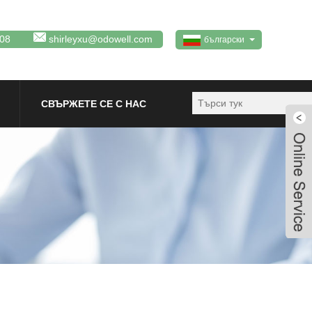
08
shirleyxu@odowell.com
български
СВЪРЖЕТЕ СЕ С НАС