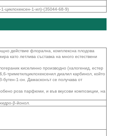
-1-циклохексен-1-ил)-(35044-68-9)
мощно действие флорална, комплексна плодова
мира като летлива съставка на много естествени
логераник киселинно производно (халогенид, естер
2,6,6-триметилциклохексенил диалил карбинол, който
3-бутен-1-он. Дамасконът се получава от
собено роза парфюми, и във вкусови композиции, на
ехидро-β-йонол.