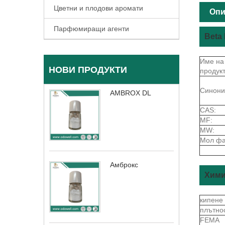
Цветни и плодови аромати
Опи
Парфюмиращи агенти
Beta
Име на
НОВИ ПРОДУКТИ
продукт
Синони
AMBROX DL
CAS:
MF:
MW:
Мол фа
Амброкс
Хими
кипене
плътно
FEMA