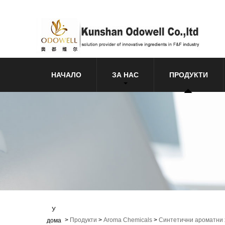
НАЧАЛО
ЗА НАС
ПРОДУКТИ
У
>
Продукти
>
Aroma Chemicals
>
Синтетични ароматни
дома