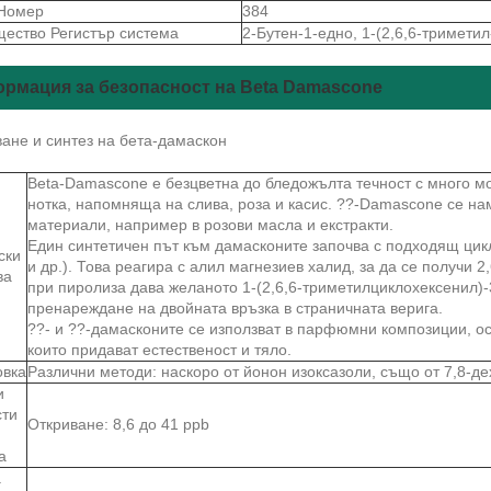
Номер
384
щество Регистър система
2-Бутен-1-едно, 1-(2,6,6-триметил
рмация за безопасност на Beta Damascone
ане и синтез на бета-дамаскон
Beta-Damascone е безцветна до бледожълта течност с много 
нотка, напомняща на слива, роза и касис. ??-Damascone се на
материали, например в розови масла и екстракти.
Един синтетичен път към дамасконите започва с подходящ цик
ски
и др.). Това реагира с алил магнезиев халид, за да се получи 
ва
при пиролиза дава желаното 1-(2,6,6-триметилциклохексенил)-
пренареждане на двойната връзка в страничната верига.
??- и ??-дамасконите се използват в парфюмни композиции, о
които придават естественост и тяло.
овка
Различни методи: наскоро от йонон изоксазоли, също от 7,8-д
и
сти
Откриване: 8,6 до 41 ppb
а
а