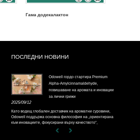
Гама додекалактон
ПОСЛЕДНИ НОВИНИ
t-
Odowell гордо стартира Premium
Alpha-Amylcinnamaldehyde,
повишаване на аромата и иновации
за лични грижи
t-
2025/09/12
Като водещ глобален доставчик на ароматни суровини,
Odowell поддържа основна философия на „ориентирана
към иновациите, фокусирани върху качеството“,
последователно предоставяйки превъзходни решения за
аромати на клиентите по целия свят.