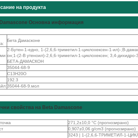
сание на продукта
 Damascone Основна информация
Бета Дамасконе
а:
2-Бутен-1-едно, 1-(2,6,6-триметил-1-циклохексен-1-ил)-;В-дама
ми:
он;1-(2-В утеноил)-2,6,6-триметил-1-циклохексен; 3,4-дихидр
БЕТА-ДАМАСКОН
35044-68-9
C13H20O
192.3
йл:
35044-68-9.мол
чни свойства на Beta Damascone
 точка
271,2±10,0 °C (прогнозирано)
ст
0,907±0,06 g/cm3 (прогнозирано)
3243 | 1-(2,6,6-ТРИМЕТИЛ-1-ЦИ