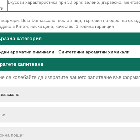
Вкусови характеристики при 30 ppm: зелено, дървесно, ментов
ти
маркери: Beta Damascone, доставчици, търговия на едро, на склад
дено в Китай, ниска цена, качество, 1 година гаранция
рзана категория
дни ароматни химикали
Синтетични ароматни химикали
ратете запитване
не се колебайте да изпратите вашето запитване във формат