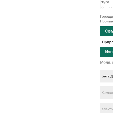
вкуса
ценнос
Горещи 
Произве
Свъ
Приро
Изп
Моля, 