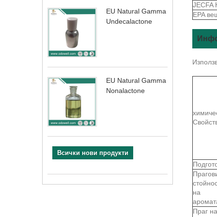
JECFA 
EU Natural Gamma
EPA ве
Undecalactone
Инфо
Използв
EU Natural Gamma
Nonalactone
химиче
Свойст
Всички нови продукти
Подгот
Прагов
стойно
на
аромат
Праг н