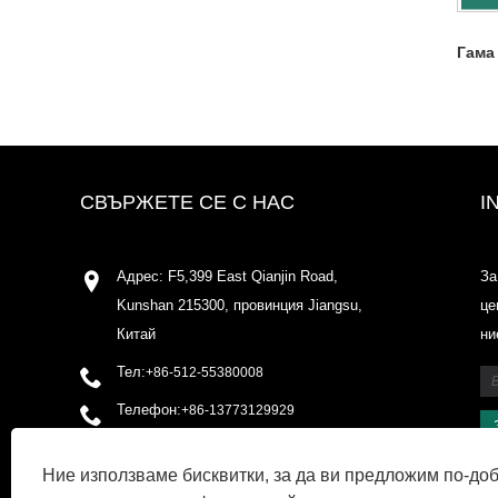
Гама
СВЪРЖЕТЕ СЕ С НАС
I
Адрес: F5,399 East Qianjin Road,
За
Kunshan 215300, провинция Jiangsu,
це
Китай
ни
Тел:
+86-512-55380008
Телефон:
+86-13773129929
електронна поща:
Ние използваме бисквитки, за да ви предложим по-до
shirleyxu@odowell.com