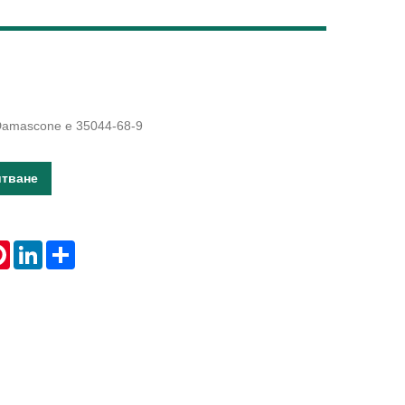
Live
Damascone е 35044-68-9
итване
tsApp
Pinterest
LinkedIn
Share