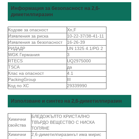
Информация за безопасност на 2,6-
диметилпиразин
Кодове за опасност
Xn,F
Изявления за риска
10-22-37/38-41-11
Изявления за безопасност
16-26-39
РИДАДР
UN 1325 4.1/PG 2
WGK Германия
3
RTECS
UQ2975000
TSCA
да
Клас на опасност
4.1
PackingGroup
III
Код по ХС
29339990
Използване и синтез на 2,6-диметилпиразин
БЛЕДОЖЪЛТО КРИСТАЛНО
Химични
ТВЪРДО ВЕЩЕСТВО С НИСКА
свойства
ТОПЯНЕ
Химични
2,6-диметилпиразинът има мирис