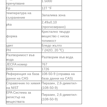
1.5000
пречупване
Fp
127 °F
температура на
Запалима зона
съхранение
2,49±0,10
pka
(прогнозирано)
Кристално твърдо
форма
вещество с ниска
топимост
цвят
Бледо жълто
PH
7 (H2O, 20 ℃)
Разтворимост във
Разтворим във вода.
вода
JECFA номер
767
BRN
1726
Референция на база
108-50-9 (справка на
данни на CAS
база данни на CAS)
Справочник по химия
Пиразин, 2,6-диметил-
на NIST
(108-50-9)
EPA Система за
Пиразин, 2,6-диметил-
регистър на
(108-50-9)
веществата