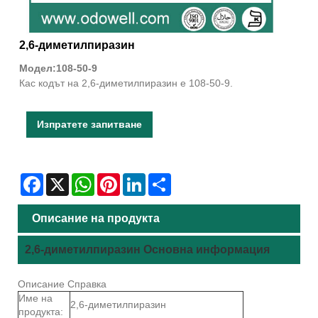
2,6-диметилпиразин
Модел:108-50-9
Кас кодът на 2,6-диметилпиразин е 108-50-9.
Изпратете запитване
Facebook
X
WhatsApp
Pinterest
LinkedIn
Share
Описание на продукта
2,6-диметилпиразин Основна информация
Описание Справка
Име на
2,6-диметилпиразин
продукта: