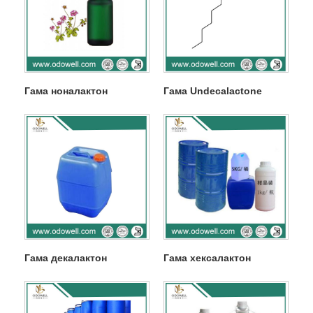
Гама ноналактон
Гама Undecalactone
Гама декалактон
Гама хексалактон