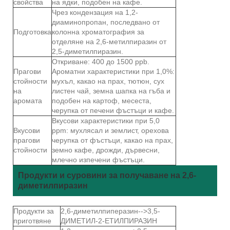
свойства
на ядки, подобен на кафе.
Чрез кондензация на 1,2-
диаминопропан, последвано от
Подготовка
колонна хроматография за
отделяне на 2,6-метилпиразин от
2,5-диметилпиразин.
Откриване: 400 до 1500 ppb.
Прагови
Ароматни характеристики при 1,0%:
стойности
мухъл, какао на прах, тютюн, сух
на
листен чай, земна шапка на гъба и
аромата
подобен на картоф, месеста,
черупка от печени фъстъци и кафе.
Вкусови характеристики при 5,0
Вкусови
ppm: мухлясал и землист, орехова
прагови
черупка от фъстъци, какао на прах,
стойности
земно кафе, дрожди, дървесни,
млечно изпечени фъстъци.
Продукти и суровини за получаване на 2,6-
диметилпиразин
Продукти за
2,6-диметилпиперазин-->3,5-
приготвяне
ДИМЕТИЛ-2-ЕТИЛПИРАЗИН