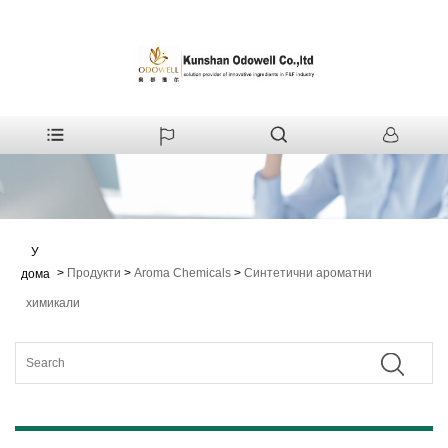
У
>
Продукти
>
Aroma Chemicals
>
Синтетични ароматни
дома
химикали