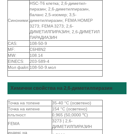
HSC-T6 клетка; 2,6-диметил-
пиразин; 2,6-диметилпиразин,
баланс 2,5-изомер; 3,5-
Синоними:
диметилпиразин; FEMA НОМЕР
3273; FEMA 3273; 2,6-
ДИМЕТИЛПИРАЗИН; 2,6-ДИМЕТИЛ
ПАРАДИАЗИН
CAS:
108-50-9
MF:
C6H8N2
MW:
108.14
EINECS:
203-589-4
Мол файл:
108-50-9.мол
Химични свойства на 2,6-диметилпиразин
Точка на топене
35-40 °C (осветено)
Точка на кипене
154 °C (осветено)
плътност
0,965 (50,0000 ℃)
3273 | 2,6-
FEMA
ДИМЕТИЛПИРАЗИН
индекс на