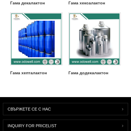
Гама декалактон
Гама хексалактон
Гама хепталактон
Гама додекалактон
СВЪРЖЕТЕ СЕ С НАС
INQUIRY FOR PRICELIST