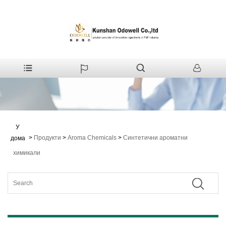
У
>
Продукти
>
Aroma Chemicals
>
Синтетични ароматни
дома
химикали