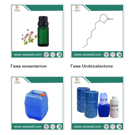
Гама ноналактон
Гама Undecalactone