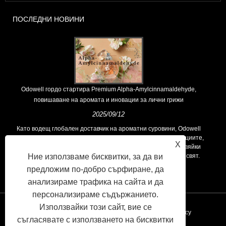
ПОСЛЕДНИ НОВИНИ
Odowell гордо стартира Premium Alpha-Amylcinnamaldehyde,
повишаване на аромата и иновации за лични грижи
2025/09/12
Като водещ глобален доставчик на ароматни суровини, Odowell
поддържа основна философия на „ориентирана към иновациите,
X
фокусирани върху качеството“, последователно предоставяйки
Ние използваме бисквитки, за да ви
превъзходни решения за аромати на клиентите по целия свят.
предложим по-добро сърфиране, да
анализираме трафика на сайта и да
персонализираме съдържанието.
Използвайки този сайт, вие се
Връзки
Sitemap
RSS
XML
Privacy Policy
съгласявате с използването на бисквитки