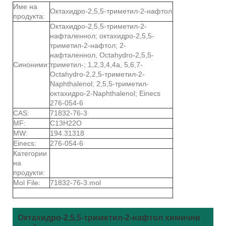
Име на
Октахидро-2,5,5-триметил-2-нафтол
продукта:
Октахидро-2,5,5-триметил-2-
нафталеннол; октахидро-2,5,5-
триметил-2-нафтол; 2-
нафталеннол, Octahydro-2,5,5-
Синоними:
триметил-; 1,2,3,4,4a, 5,6,7-
Octahydro-2,2,5-триметил-2-
Naphthalenol; 2,5,5-триметил-
октахидро-2-Naphthalenol; Einecs
276-054-6
CAS:
71832-76-3
MF:
C13H22O
MW:
194.31318
Einecs:
276-054-6
Категории
на
продукти:
Mol File:
71832-76-3.mol
Октахидро-2,5,5-триметил-2-нафтол химични