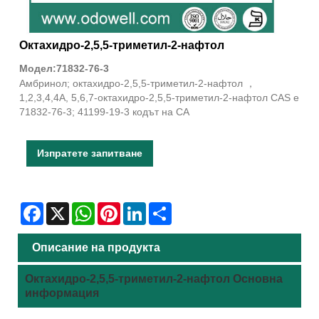
Октахидро-2,5,5-триметил-2-нафтол
Модел:71832-76-3
Амбринол; октахидро-2,5,5-триметил-2-нафтол ，
1,2,3,4,4А, 5,6,7-октахидро-2,5,5-триметил-2-нафтол CAS е
71832-76-3; 41199-19-3 кодът на CA
Изпратете запитване
Facebook
X
WhatsApp
Pinterest
LinkedIn
Share
Описание на продукта
Октахидро-2,5,5-триметил-2-нафтол Основна
информация