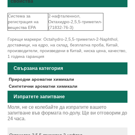
свойства
Система за
2-нафталеннол,
регистрация на
Октахидро-2,5,5-триметил-
вещества EPA
(71832-76-3)
Горещи маркери: Octahydro-2,5,5-триметил-2-Naphthol,
доставчици, на едро, на склад, безплатна проба, Китай,
производители, произведени в Китай, ниска цена, качество,
1 година гаранция
Свързана категория
Природни ароматни химикали
Синтетични ароматни химикали
Изпратете запитване
Моля, не се колебайте да изпратите вашето
запитване във формата по-долу. Ще ви отговорим до
24 часа.