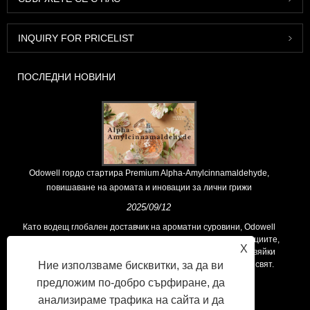
INQUIRY FOR PRICELIST
ПОСЛЕДНИ НОВИНИ
Odowell гордо стартира Premium Alpha-Amylcinnamaldehyde,
повишаване на аромата и иновации за лични грижи
2025/09/12
Като водещ глобален доставчик на ароматни суровини, Odowell
поддържа основна философия на „ориентирана към иновациите,
X
фокусирани върху качеството“, последователно предоставяйки
Ние използваме бисквитки, за да ви
превъзходни решения за аромати на клиентите по целия свят.
предложим по-добро сърфиране, да
анализираме трафика на сайта и да