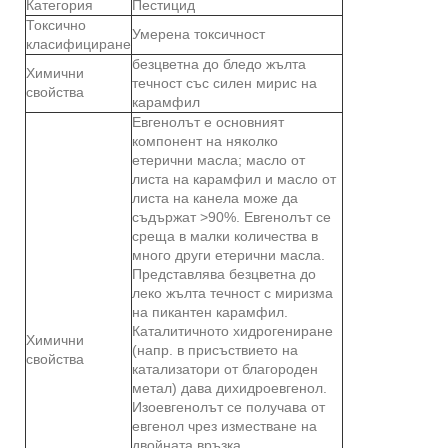
Категория
Пестицид
Токсично
Умерена токсичност
класифициране
безцветна до бледо жълта
Химични
течност със силен мирис на
свойства
карамфил
Евгенолът е основният
компонент на няколко
етерични масла; масло от
листа на карамфил и масло от
листа на канела може да
съдържат >90%. Евгенолът се
среща в малки количества в
много други етерични масла.
Представлява безцветна до
леко жълта течност с миризма
на пикантен карамфил.
Каталитичното хидрогениране
Химични
(напр. в присъствието на
свойства
катализатори от благороден
метал) дава дихидроевгенол.
Изоевгенолът се получава от
евгенол чрез изместване на
двойната връзка.