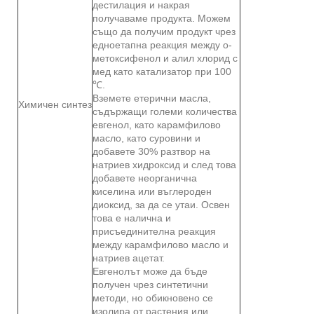
дестилация и накрая
получаваме продукта. Можем
също да получим продукт чрез
едноетапна реакция между о-
метоксифенол и алил хлорид с
мед като катализатор при 100
℃.
Вземете етерични масла,
Химичен синтез
съдържащи големи количества
евгенол, като карамфилово
масло, като суровини и
добавете 30% разтвор на
натриев хидроксид и след това
добавете неорганична
киселина или въглероден
диоксид, за да се утаи. Освен
това е налична и
присъединителна реакция
между карамфилово масло и
натриев ацетат.
Евгенолът може да бъде
получен чрез синтетични
методи, но обикновено се
изолира от растения или