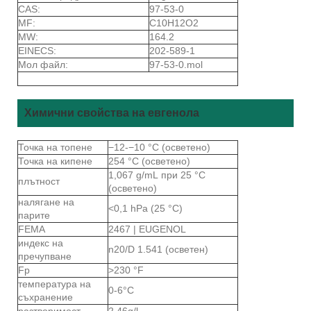
CAS:
97-53-0
MF:
C10H12O2
MW:
164.2
EINECS:
202-589-1
Мол файл:
97-53-0.mol
Химични свойства на евгенола
Точка на топене
−12-−10 °C (осветено)
Точка на кипене
254 °C (осветено)
1,067 g/mL при 25 °C
плътност
(осветено)
налягане на
<0,1 hPa (25 °C)
парите
FEMA
2467 | EUGENOL
индекс на
n20/D 1.541 (осветен)
пречупване
Fp
>230 °F
температура на
0-6°C
съхранение
разтворимост
2.46g/l