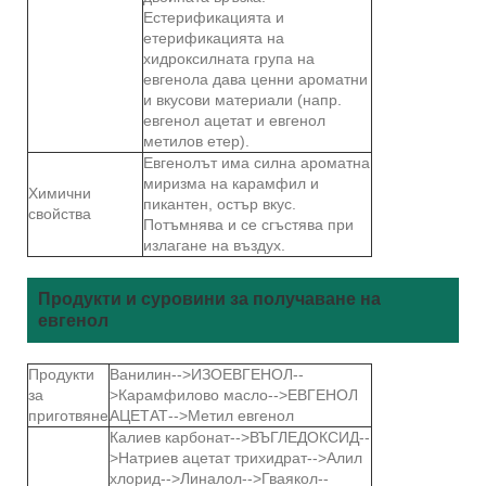
Естерификацията и
етерификацията на
хидроксилната група на
евгенола дава ценни ароматни
и вкусови материали (напр.
евгенол ацетат и евгенол
метилов етер).
Евгенолът има силна ароматна
миризма на карамфил и
Химични
пикантен, остър вкус.
свойства
Потъмнява и се сгъстява при
излагане на въздух.
Продукти и суровини за получаване на
евгенол
Продукти
Ванилин-->ИЗОЕВГЕНОЛ--
за
>Карамфилово масло-->ЕВГЕНОЛ
приготвяне
АЦЕТАТ-->Метил евгенол
Калиев карбонат-->ВЪГЛЕДОКСИД--
>Натриев ацетат трихидрат-->Алил
хлорид-->Линалол-->Гваякол--