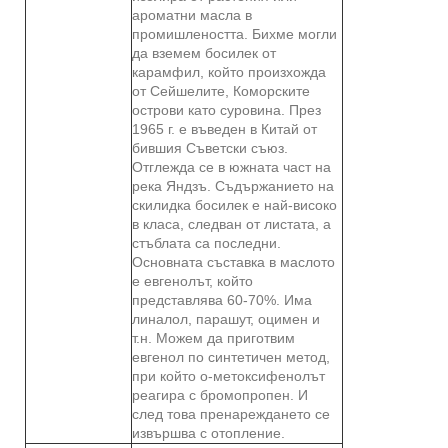
ароматни масла в
промишлеността. Бихме могли
да вземем босилек от
карамфил, който произхожда
от Сейшелите, Коморските
острови като суровина. През
1965 г. е въведен в Китай от
бившия Съветски съюз.
Отглежда се в южната част на
река Яндзъ. Съдържанието на
скилидка босилек е най-високо
в класа, следван от листата, а
стъблата са последни.
Основната съставка в маслото
е евгенолът, който
представлява 60-70%. Има
линалол, парашут, оцимен и
т.н. Можем да приготвим
евгенол по синтетичен метод,
при който о-метоксифенолът
реагира с бромопропен. И
след това пренареждането се
извършва с отопление.