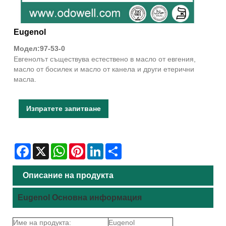
Eugenol
Модел:97-53-0
Евгенолът съществува естествено в масло от евгения,
масло от босилек и масло от канела и други етерични
масла.
Изпратете запитване
Facebook
X
WhatsApp
Pinterest
LinkedIn
Share
Описание на продукта
Eugenol Основна информация
Име на продукта:
Eugenol