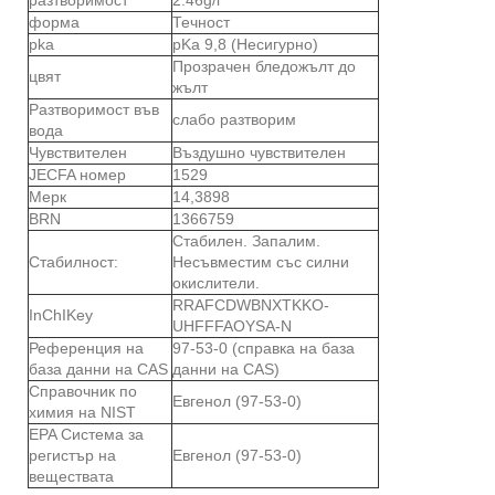
форма
Течност
pka
pKa 9,8 (Несигурно)
Прозрачен бледожълт до
цвят
жълт
Разтворимост във
слабо разтворим
вода
Чувствителен
Въздушно чувствителен
JECFA номер
1529
Мерк
14,3898
BRN
1366759
Стабилен. Запалим.
Стабилност:
Несъвместим със силни
окислители.
RRAFCDWBNXTKKO-
InChIKey
UHFFFAOYSA-N
Референция на
97-53-0 (справка на база
база данни на CAS
данни на CAS)
Справочник по
Евгенол (97-53-0)
химия на NIST
EPA Система за
регистър на
Евгенол (97-53-0)
веществата