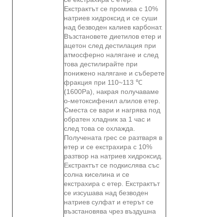
Екстрактът се промива с 10%
натриев хидроксид и се суши
над безводен калиев карбонат.
Възстановете диетилов етер и
ацетон след дестилация при
атмосферно налягане и след
това дестилирайте при
понижено налягане и съберете
фракция при 110~113 ℃
(1600Pa), накрая получаваме
о-метоксифенил алилов етер.
Сместа се вари и нагрява под
обратен хладник за 1 час и
след това се охлажда.
Получената грес се разтваря в
етер и се екстрахира с 10%
разтвор на натриев хидроксид.
Екстрактът се подкислява със
солна киселина и се
екстрахира с етер. Екстрактът
се изсушава над безводен
натриев сулфат и етерът се
възстановява чрез въздушна