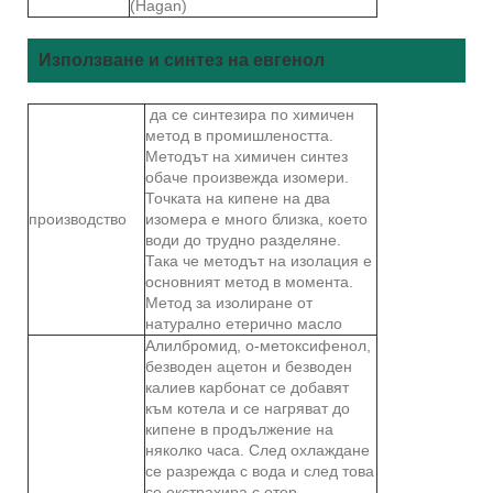
(Hagan)
Използване и синтез на евгенол
да се синтезира по химичен
метод в промишлеността.
Методът на химичен синтез
обаче произвежда изомери.
Точката на кипене на два
производство
изомера е много близка, което
води до трудно разделяне.
Така че методът на изолация е
основният метод в момента.
Метод за изолиране от
натурално етерично масло
Алилбромид, о-метоксифенол,
безводен ацетон и безводен
калиев карбонат се добавят
към котела и се нагряват до
кипене в продължение на
няколко часа. След охлаждане
се разрежда с вода и след това
се екстрахира с етер.