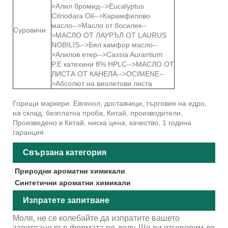
>Алил бромид-->Eucalyptus
Citriodara Oil-->Карамфилово
масло-->Масло от босилек--
Суровини
>МАСЛО ОТ ЛАУРЪЛ ОТ LAURUS
NOBILIS-->Бял камфор масло--
>Алилов етер-->Cassia Aurantium
P.E катехини 8% HPLC-->МАСЛО ОТ
ЛИСТА ОТ КАНЕЛА-->OCIMENE--
>Абсолют на виолетови листа
Горещи маркери: Евгенол, доставчици, търговия на едро,
на склад, безплатна проба, Китай, производители,
Произведено в Китай, ниска цена, качество, 1 година
гаранция
Свързана категория
Природни ароматни химикали
Синтетични ароматни химикали
Изпратете запитване
Моля, не се колебайте да изпратите вашето
запитване във формата по-долу. Ще ви отговорим до