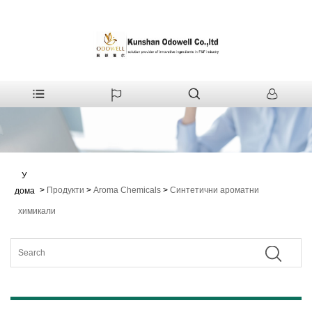
У
>
Продукти
>
Aroma Chemicals
>
Синтетични ароматни
дома
химикали