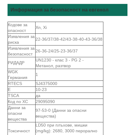
Информация за безопасност на евгенол
Кодове за
Xn, Xi
опасност
Изявления за
22-36/37/38-42/43-38-40-43-36/38
риска
Изявления за
26-36-24/25-23-36/37
безопасност
UN1230 - клас 3 - PG 2 -
РИДАДР
Метанол, разтвор
WGK
1
Германия
RTECS
SJ4375000
Е
10-23
TSCA
да
Код по ХС
29095090
Данни за
97-53-0 (Данни за опасни
опасни
вещества)
вещества
LD50 при плъхове, мишки
Токсичност
(mg/kg): 2680, 3000 перорално