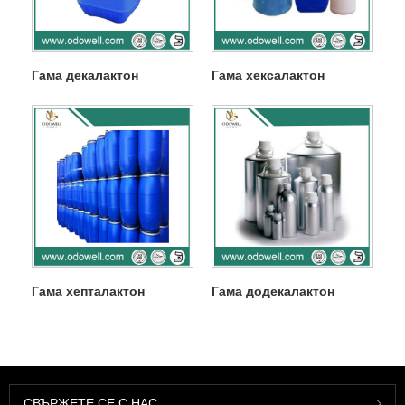
Гама декалактон
Гама хексалактон
Гама хепталактон
Гама додекалактон
СВЪРЖЕТЕ СЕ С НАС