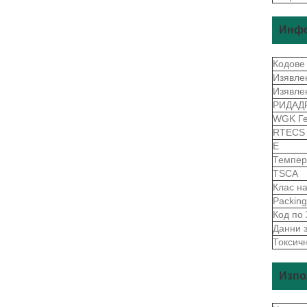
Инфо
Кодове
Изявле
Изявле
РИДАД
WGK Г
RTEC
Е
Темпер
TSCA
Клас н
Packin
Код по
Данни 
Токсич
Изпо