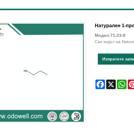
Натурален 1-пр
Модел:71-23-8
Cas кодът на Natura
Изпратете зап
Facebook
X
Wha