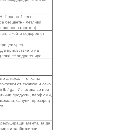
H. Пропан-1-ол е
а безцветни летливи
 пропанон (ацетон).
ан, в който водород от
процес чрез
д в присъствието на
 това се хидрогенира.
то алкохол. Точка на
по-тежки от въздуха и леко
 lb / gal. Използва се при
втични продукти, парфюми,
лкохоли, сапуни, прозорец
ти.
 редуциращи агенти, за да
елини и карбоксилни