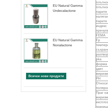
плътно
EU Natural Gamma
плътно
Undecalactone
парите
наляга
парите
индекс
пречуп
FEMA
Fp
EU Natural Gamma
темпер
Nonalactone
съхран
разтво
pka
форма
цвят
миризм
Всички нови продукти
PH
Относи
полярн
Праг н
миризм
експло
границ