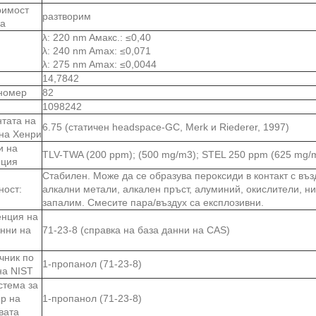
римост
разтворим
да
λ: 220 nm Aмакс.: ≤0,40
λ: 240 nm Amax: ≤0,071
λ: 275 nm Amax: ≤0,0044
14,7842
номер
82
1098242
нтата на
6.75 (статичен headspace-GC, Merk и Riederer, 1997)
 на Хенри
и на
TLV-TWA (200 ppm); (500 mg/m3); STEL 250 ppm (625 mg/
иция
Стабилен. Може да се образува пероксиди в контакт с въ
ност:
алкални метали, алкален пръст, алуминий, окислители, н
запалим. Смесите пара/въздух са експлозивни.
нция на
анни на
71-23-8 (справка на база данни на CAS)
чник по
1-пропанол (71-23-8)
на NIST
стема за
ър на
1-пропанол (71-23-8)
вата