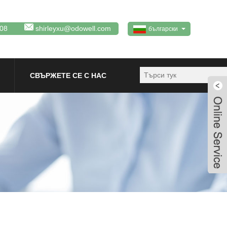
08
shirleyxu@odowell.com
български
СВЪРЖЕТЕ СЕ С НАС