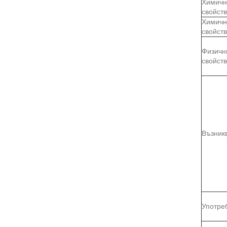
Химичн
свойст
Химичн
свойст
Физичн
свойст
Възник
Употре