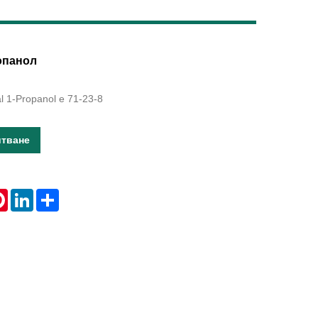
Live
опанол
l 1-Propanol е 71-23-8
итване
tsApp
Pinterest
LinkedIn
Share