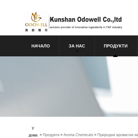
НАЧАЛО
ЗА НАС
ПРОДУКТИ
У
>
Продукти
>
Aroma Chemicals
>
Природни ароматни х
дома