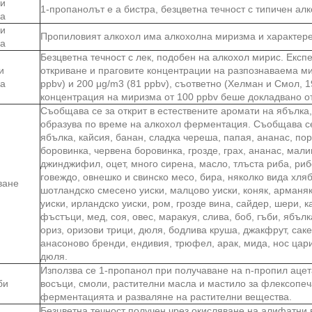
и
1-пропанолът е a бистра, безцветна течност с типичен ал
ва
и
Пропиловият алкохол има алкохолна миризма и характерен
ва
Безцветна течност с лек, подобен на алкохол мирис. Екс
и
откриване и праговите концентрации на разпознаваема ми
ва
ppbv) и 200 μg/m3 (81 ppbv), съответно (Хелман и Смол, 1
концентрация на миризма от 100 ppbv беше докладвано от 
Съобщава се за открит в естествените аромати на ябълка,
образува по време на алкохол ферментация. Съобщава се
ябълка, кайсия, банан, сладка череша, папая, ананас, пор
боровинка, червена боровинка, грозде, грах, ананас, малин
джинджифил, оцет, много сирена, масло, тлъста риба, ри
говеждо, овнешко и свинско месо, бира, няколко вида хляб
ване
шотландско смесено уиски, малцово уиски, коняк, арманя
уиски, ирландско уиски, ром, грозде вина, сайдер, шери, к
фъстъци, мед, соя, овес, маракуя, слива, боб, гъби, ябълк
ориз, оризови трици, дюля, бодлива круша, джакфрут, саке
анасоново бренди, ендивия, трюфел, арак, мида, нос цари
дюля.
Използва се 1-пропанол при получаване на n-пропил ацета
би
восъци, смоли, растителни масла и мастило за флексопеч
ферментацията и разваляне на растителни вещества.
Безцветна течност получен чрез окисляване на алифатни 