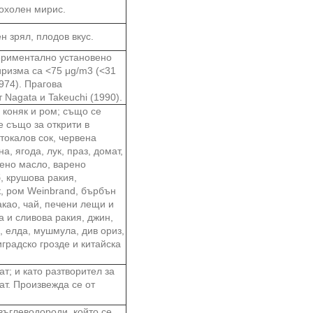
кохолен мирис.
 зрял, плодов вкус.
периментално установено
ризма са <75 μg/m3 (<31
974). Прагова
Nagata и Takeuchi (1990).
 коняк и ром; също се
 също за открити в
токалов сок, червена
а, ягода, лук, праз, домат,
бено масло, варено
, крушова ракия,
к, ром Weinbrand, бърбън
акао, чай, печени лещи и
а и сливова ракия, джин,
, елда, мушмула, див ориз,
градско грозде и китайска
т; и като разтворител за
ат. Произвежда се от
въглеводороди, който се