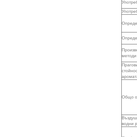
Употре
Употре
Опреде
Опреде
Произв
методи
Прагов
стойно
аромат
Общо о
Въздуш
водни 