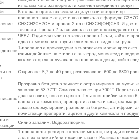
би
използва като разтворител и химичен междинен продукт.
би
Като разтворител за смоли и целулозни естери и др.
пропанол: някое от двете два алкохола с формула C3H7O
ление
CH3CH2CH2OH и пропан-2-ол е CH3CH(OH)CH3. И двете с
течности. Пропан-2-ол се използва при производството на
ЧЕБИ: Родителят член на класа пропан-1-оли, който е проп
ление
една от метиловите групи е заменена с хидрокси група.
1-пропанол е произведени в търговската мрежа чрез оксо 
одствени
взаимодействие на етилен с въглерод монооксид и водоро
катализатор за получаване на пропионалдехид, който след
и
сти на
Откриване: 5,7 до 40 ppm; разпознаване: 600 до 6300 ppm
а
Прозрачно безцветно течност с остра миризма на мухъл ка
запалване 53-77°F. Самозапалва се при 700°F. Парите са 
дразнят очите, носа и гърлото. Плътност приблизително 6,5
писание
направата козметика, препарати за кожа и коса, фармаце
лакове формулировки, разтвори за багрила, антифризи, а
почистващи препарати, ацетон и други химикали и продук
ни и
Силно запалим. Водоразтворим.
реакции
1-пропанолът реагира с алкални метали, нитриди и силни
дадат запалими и/или токсични газове. Реагира с оксокис