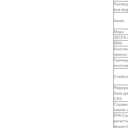
Разтво
във во
λмакс
Мерк
JECFA 
BRN
Конста
закона
Границ
експоз
Стабил
Рефере
база д
CAS
Справо
химия 
EPA Си
регист
вещест