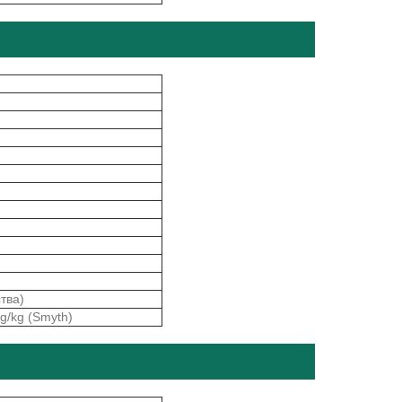
тва)
g/kg (Smyth)