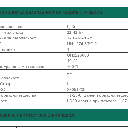
рмация за безопасност на Natural 1-Propanol
 за опасност
F, Xi
ния за риска
11-41-67
ния за безопасност
7-16-24-26-39
Р
UN 1274 3/PG 2
ермания
1
S
UH8225000
10-23
атура на самозапалване
700 °F
да
а опасност
3
gGroup
II
 ХС
29051200
за опасни вещества
71-23-8 (данни за опасни вещес
ност
LD50 орално при плъхове: 1,87 
лзване на естествен 1-пропанол