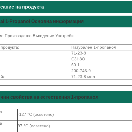
сание на продукта
ral 1-Propanol Основна информация
ие Производство Въведение Употреби
 продукта:
Натурален 1-пропанол
71-23-8
C3H8O
60.1
:
200-746-9
йл:
71-23-8.мол
чни свойства на естествения 1-пропанол
а
-127 °C (осветено)
а
97 °C (осветено)