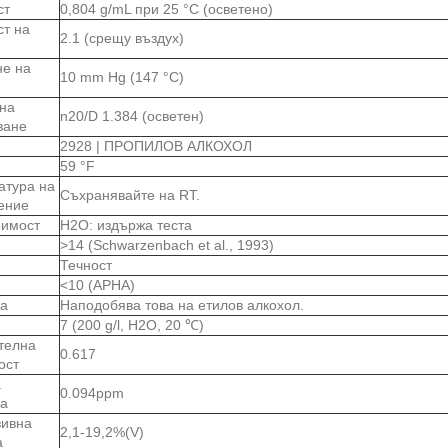
ст
0,804 g/mL при 25 °C (осветено)
ст на
2.1 (срещу въздух)
не на
10 mm Hg (147 °C)
 на
n20/D 1.384 (осветен)
ване
2928 | ПРОПИЛОВ АЛКОХОЛ
59 °F
атура на
Съхранявайте на RT.
ение
римост
H2O: издържа теста
>14 (Schwarzenbach et al., 1993)
Течност
<10 (APHA)
а
Наподобява това на етилов алкохол.
7 (200 g/l, H2O, 20 ℃)
телна
0.617
ост
а
0.094ppm
а
зивна
2,1-19,2%(V)
а