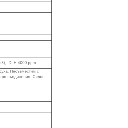
m3); IDLH 4000 ppm.
здуха. Несъвместим с
итро съединения. Силно