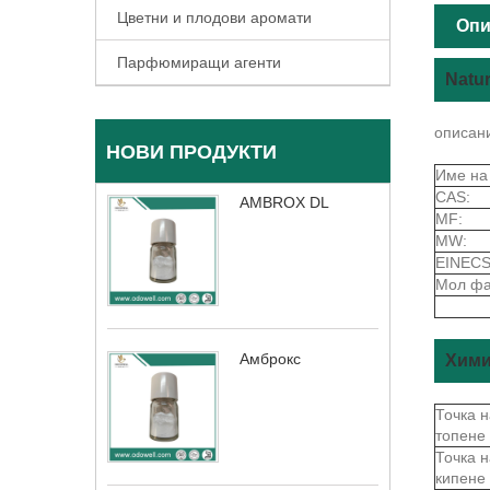
Цветни и плодови аромати
Опи
Парфюмиращи агенти
Natu
описан
НОВИ ПРОДУКТИ
Име на
CAS:
AMBROX DL
MF:
MW:
EINECS
Мол фа
Амброкс
Хими
Точка н
топене
Точка н
кипене